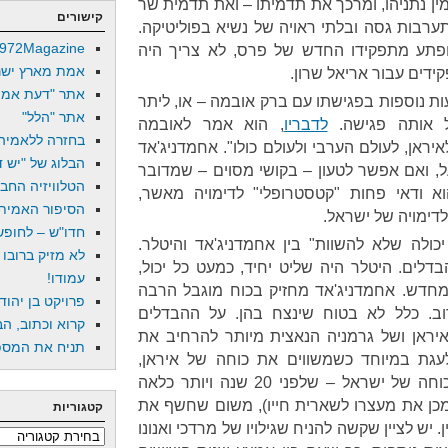
ן נתניהו, ומרכך את תדמיתו – ואת תדמית שר
קישורים
התערבות גסה ובלתי ראויה של נשיא בפוליטיקה.
972Magazine
הופתע מתפקידו החדש של פרס, לא צריך היה
אמת מארץ ישר
ידים עבור אריאל שרון.
אתר "דעת אמת
ת נוספות בפגישתו עם ברק אובמה – או, ליתר
אתר "הלל"
ל אותה פגישה.
לדבריו
, הוא אמר לאובמה
בחזרה ללאמיה
ראן, לעולם הערבי ולעולם כולו". אחמדניג'אד
הבלוג של "יש די
, ואם אפשר לטעון – בקושי מסוים – שמדובר
הטלוויזיה החב
א ודאי פחות "קטסטרופלי" לדימויה מאשר,
הסיפור האמיתי
דימויה של ישראל.
חדו"ש – לחופש 
ולה שלא להשוות" בין אחמדניג'אד והיטלר.
לא מזיק ברובו
דלים. היטלר היה שליט יחיד, כמעט כל יכול,
עמודו!
מחדש. אחמדניג'אד מחזיק בכוח מוגבל הרבה
פרויקט בן יהוד
רוב. כלל לא בטוח שינצח בהן. על ההבדלים
קרוא וכתוב, הב
יראן ושל גרמניה הנאצית מיותר להרחיב את
תניח את המספר
לעגת במיוחד כשמשווים את כוחה של איראן,
מעצמה גרעינית בהתהוות, ובין כוחה של ישראל – שלפני 20 שנה ויותר כלאה
לאחר מכן את מעצרו לשארית חייו), משום שחשף את
קטגוריות
20 פצצות גרעין. יש לציין שקשה להניח שגילויו של מרדכי ואנונו
קטגוריות