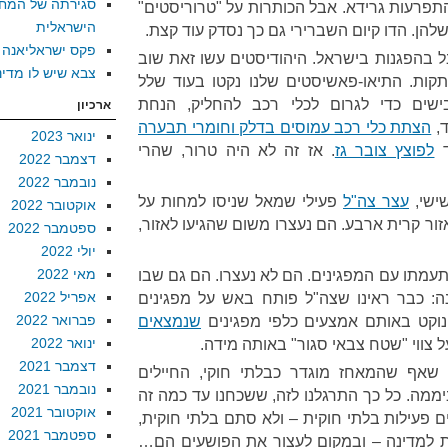
סגירתה של המח
פרעות גרידא. אבל הכותרות על "טרוריסטים"
הישראלית
הן. הדו קיום השברירי גם כך נסדק עוד קצת.
פקס ישראליאנה
 בהפגנות בישראל. היהודיסטים עשו זאת שוב
צבא שיש לו מדינ
ות. התיאו-פאשיסטים שלנו נקטו בעוד שלל
שים כדי לגרום לכלי רכב להחליק, הנחת
ארכיון
ד,
הצתת כלי רכב עמוסים בדלק וחומרי תבערה
ינואר 2023
ד
לפוצץ צובר גז
. אז זה לא היה טרור, שהרי
דצמבר 2022
נובמבר 2022
ישי,
עצר צה"ל
פעילי שמאל שניסו למחות על
אוקטובר 2022
ור קרית ארבע. הם נעצרו משום שהגיעו לאזור,
ספטמבר 2022
יולי 2022
מאי 2022
תעמתו עם המפגינים. הם לא נעצרו. הם גם שבו
אפריל 2022
ה: כבר ראינו שצה"ל פותח באש על מפגינים
פברואר 2022
נוקט באותם אמצעים כלפי מפגינים
שנמצאים
ינואר 2022
צווי "שטח צבאי סגור" באותה מידה.
דצמבר 2021
 שאף שהמאחז מוגדר כבלתי חוקי, החיילים
נובמבר 2021
ור עליו 24 שעות ביממה. כל כך התרגלנו לזה, ששכחנו עד כמה זה
אוקטובר 2021
 פעילות בלתי חוקית – ולא סתם בלתי חוקית,
ספטמבר 2021
ות למדינה – ובמקום לעצור את הפושעים הם…