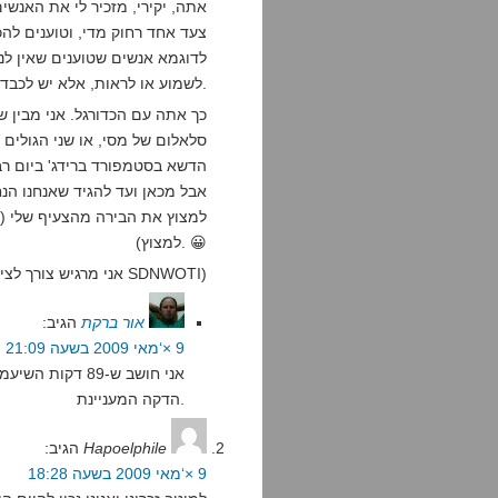
אתה, יקירי, מזכיר לי את האנשי
צעד אחד רחוק מדי, וטוענים להכ
לדוגמא אנשים שטוענים שאין לנס
לשמוע או לראות, אלא יש לכבד את האוטונומיה ההלן קלרית ותרבותה הייחודית.
כך אתה עם הכדורגל. אני מבין ש
סלאלום של מסי, או שני הגולים
הדשא בסטמפורד ברידג' ביום רב
אבל מכאן ועד להגיד שאנחנו הנח
למצוץ את הבירה מהצעיף שלי (ז
למצוץ). 😀
(אני מרגיש צורך לציין שהכל באהבה, שכן SDNWOTI)
אור ברקת
הגיב:
9 ×‘מאי 2009 בשעה 21:09
אני חושב ש-89 ד
הדקה המעניינת.
Hapoelphile
הגיב:
9 ×‘מאי 2009 בשעה 18:28