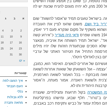
צות נוספות, כך שאם בין אמצע שנות השישים
ואמצע שנות השמונים יצרה ישראל 200 מהן, לא יהיה מוגזם להניח שכעת יש לה
א
ה. בישראל טוענים תמיד ש"אסור להשוות" שום
א
ב
ג
ריך ביד ושם
, משום שהעז לציין את העובדה
, ושהוא משקיף על מקום שנקרא פעם דיר יאסין,
4
3
2
ודאי היה מגדיר
כ"אירוע קשה
11
10
9
אד". ישראל תמיד השוותה את אויביה, מנאצר
18
17
16
ש שלא הסכים שבתעודת הזהות שלו יהיו מילים
25
24
23
ורסמת התחיל את הטיהור האתני של ערביי
31
30
ם בגין לאדולף היטלר.
« ינו
שיהם של אחרים לנאצים. האיסור הוא, כמובן,
עצמה – ועל השוואתן של שואות אחרות לשואה
קטגוריות
ואה מובהקת – בכל האמור לשואה הארמנית,
צ'נית ולשואת רואנדה. אמור מעתה, ה"אסור
איך הגענו לפה
בנות היהודית ותו לא.
העם הנבחר
כללי
עה המשטרה
בקול תרועות ומצילתיים, שעצרה
ללא גבולות
 ב"טרור". חלף שבוע, ומישהו בפרקליטות
מחאה וחברה
ם הפלת עמוד על כביש ותקיפת רכב באבנים,