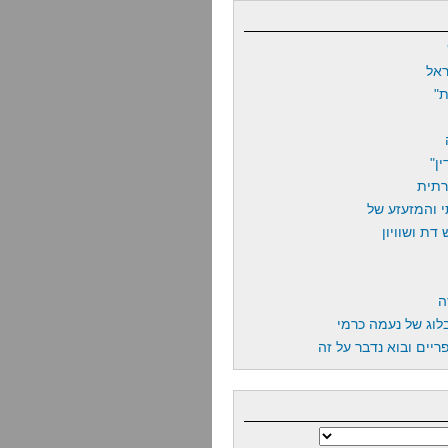
אל
"
ן"
רתית
 והמזעזע של
דת ושוויון
ה
לוג של נעמה כרמי
יים ובוא נדבר על זה