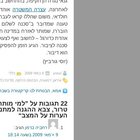
גנאי נגדה הן תקיפה, בהתחשב ב
לאחרונה,
עצרה המשטרה
אוהדי
חולדאי, משום שהללו קראו לעבר
טענה שמדובר ב"סכנה לשלום 
הובררו, שמותר לאזרח במדינה ח
אהדת כדורגל – לחשוב ואף לצעוק 
סכנה לציבור. הגיע הזמן להפסיק 
הוא דיבור.
(יוסי גורביץ)
yossi
9 במאי 2009
כללי
איראן
,
דמגוגיה
,
הבהמה הירוקה
,
מדינת כל 
אמא, הבטחת לנו קריקטורה בשבת
22 תגובות על ”למי מו
טרור, צבא ההגנה למתנח
הערות על המצב“
רחביה ברמן
הגיב:
9 ×‘מאי 2009 בשעה 18:14