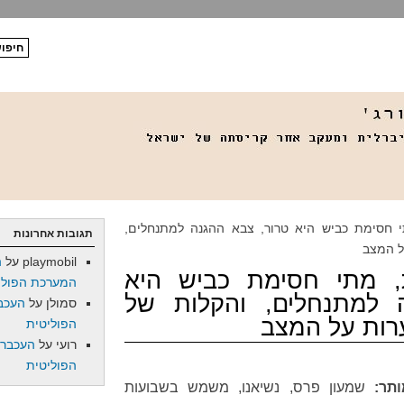
 חסימת כביש היא טרור, צבא ההגנה למתנחלים,
תגובות אחרונות
ל המצב
playmobil
על
ה
, מתי חסימת כביש היא
המערכת הפולי
 למתנחלים, והקלות של
סמולן
על
העכב
רות על המצב
הפוליטית
רועי
על
העכברו
הפוליטית
תר:
שמעון פרס, נשיאנו, משמש בשבועות