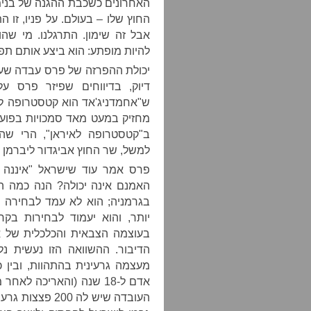
האחרונים כשכבת ההגנה של בנימי
החוץ שלו – בעולם. על פניו, זו 
אבל זה שימון. התרגלנו. מי ש
להיות מופתע: הוא ביצע אותם תפק
יכולת ההפרזה של פרס עבדה שעו
דיוק, בדיווחים שפיזר פרס ע
ש"אחמדניג'אד הוא קטסטרופה לאי
מחזיק במעט מאד סמכויות בפועל
ב"קטסטרופה לאיראן", הרי שהו
למשל, שר החוץ אביגדור ליברמן ל
פרס אמר עוד שישראל "איננה יכ
האמנם אינה יכולה? הנה כמה הב
בגרמניה; הוא לא עמד לבחירה 
יותר, והוא יעמוד לבחירות בק
בעוצמה הצבאית והכלכלית של א
הדיבור. ההשוואה הזו נעשית נ
אדם ל-18 שנה (והאריכה 
העובדה שיש לה 0