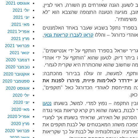
אוגוסט 2021
שעון. הגנה שאזרחים מן השורה, ראוי לציין,
יולי 2021
מובן, מגיעה הטענה החצופה שהצבא הוא "לא
יוני 2021
משימותיו".
מאי 2021
בספרד נתקל בשבוע שעבר באחד האלמנטים
אפריל 2021
והדי כדורגל – והללו
קראו לעברו קריאות גנאי
,
מרץ 2021
פברואר 2021
ריר ישראל בספרד הותקף על ידי אנטישמים".
ינואר 2021
יתר דיוק, לטעון שהוא "הותקף על ידי אוהדי
דצמבר 2020
 מה שחשוב שהוא שהכותרת היא שקרית לגמרי.
נובמבר 2020
ותקף. למעשה, זה עולה בבירור מהכתבה:
אוקטובר 2020
ידרדר לאלימות פיזית, מיהרו לפנות את
ספטמבר 2020
 מתייחסת לאוהדי הכדורגל כאל "תוקפים",
אוגוסט 2020
אן.
יולי 2020
יוני 2020
 ובין התקפה – נפוץ למדי. למשל, בשעתו
נטען
מאי 2020
 לבנת, בשעה שהוא רק קרא קריאות גנאי נגדה
אפריל 2020
. הסרטון של האירוע, שראיתי בשעתו אך לצערי
מרץ 2020
הפוכה משהו: המאבטחים של לבנת תוקפים את
פברואר 2020
האירוניה שבתלונותיה של לבנת על כך שקריאות
ינואר 2020