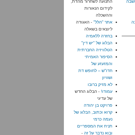
שבה
התנועה לשחרור מהדת,
לקידום הנאורות
וההשכלה
ה
אתר "הלל"
- האגודה
ליוצאים בשאלה
בחזרה ללאמיה
הבלוג של "יש דין"
הטלוויזיה החברתית
הסיפור האמיתי
והמזעזע של
חדו"ש – לחופש דת
ושוויון
לא מזיק ברובו
עמודו!
- הבלוג החדש
של עדיגי
פרויקט בן יהודה
קרוא וכתוב, הבלוג של
נעמה כרמי
תניח את המספריים
ובוא נדבר על זה
-