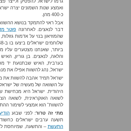
גרמו לישראל להפסיק ולייצר פצ
כ-400 מהן.
אבל ראוי להתמקד בנושא ההשווא
דבר לנאצים. לאחרונה
פוטר מד
שהמוזיאון בנוי על אדמות גזולות
שלוחמים ישראלים ביצעו בו ב-1948 משהו שפרס
ביותר, שאנחנו מצטערים עליו מ
והלאה, לנאצים. בן גוריון, האי
בערבית, האיש שבתנועת יד מפ
ישראל, נהג להשוות אפילו את מנח
ישראל תמיד אהבה להשוות את מע
על השוואה של מעשיה של ישראל 
היהודית. ישראל היא מכחישת ש
לשואה האוקראינית, לשואה הצ'
להשוות" הוא אמצעי לשימור ההתקר
מתי זה טרור
: לפני שבוע
הודי
תשעה ערבים ישראלים כחשודים
התעשת
– והתשעה, שמיוחסת לה