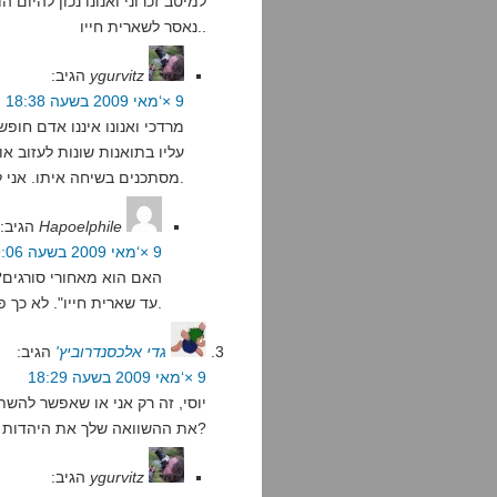
למיטב זכרוני ואנונו נכון להיום 
נאסר לשארית חייו..
ygurvitz
הגיב:
9 ×‘מאי 2009 בשעה 18:38
מרדכי ואנונו איננו אדם חופשי
עליו בתואנות שונות לעזוב א
מסתכנים בשיחה איתו. אני לא קורא לזה חופש.
Hapoelphile
הגיב:
9 ×‘מאי 2009 בשעה 19:06
האם הוא מאחורי סורגים? 
עד שארית חייו". לא כך פסק בית המשפט, תן לו לפחות את הקרדיט הזה.
גדי אלכסנדרוביץ'
הגיב:
9 ×‘מאי 2009 בשעה 18:29
יוסי, זה רק אני או שאפשר להשת
את ההשוואה שלך את היהדות לנאציזם שפרסמת לא מזמן?
ygurvitz
הגיב: