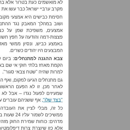
לא מואשמים כעת בטרור אלא בהת
מקרב ערביי ישראל כבר עשו את של
חסימת כבישים היא אמצעי מקובל
ושוב במהלך המאבק נגד ההתנתק
אמצעים, משפיכת שמן על כבי
פצצות-דמה והודעה על חפץ חשו
באמצע כביש, ונסיון ממשי מא
המבצעים היו יהודים כשרים.
צבא ההגנה למתנחלים:
ביום ש
הקמת מאחז בלתי חוקי אי שם באז
למרות שהיה "שטח צבאי סגור".
גם מתנחלים הגיעו למקום, ואף ה
לאחר מכן. זו לא הפעם הראשונ
שמעיזים לפעול נגדו – אבל לא 
"בצד שלו",
אף ששניהם עוברים על 
כל זה, מבלי לציין את העובדה
ממשיכים לשמ
מדהים: כוחות שמירת החוק מזהים
אלא כזו שיוצרת צרות דיפלומטי