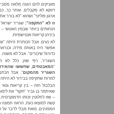
מעניקים להם הגנה מלאה מסביב ל
דווקא לא מקבלים. ואחר כך, כ
ארגון פוליטי" ושהוא "לא בורר את 
זו לא "התקפה":
שגריר ישראל 
הנחותים ביותר שבמין האנושי – א
ביניהן קריאות אנטישמיות.
לא נעים. אבל הכותרת היתה "שג
אפשר היה באותה מידה, וכנראה ב
כדורגל שיכורים". אבל לא משנה.
השגריר, רפי שוץ, כלל לא ה
"
המאבטחים, שחששו שהאירוע י
השגריר מהמקום
". אבל הכתבה
למרות שתקיפה בבירור לא היתה כ
הבלבול הזה – בין קריאות גנאי
שאיתמר בן גביר "תקף" את לימור
– שזו לחלוטין זכותו הדמוקרטית
קשה למוצאו כעת, הראה תמונה 
המפגינים. (וזאת מבלי לדבר על 