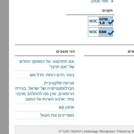
מאי 2006
תקנים
פים
הכי מוגבים
אם תחרטטו: על המסמך החדש
של "אם תרצו"
בעוד הדם רותח: חדל אש
אכיפה סלקטיבית,
הברלוסקוניזציה של ישראל, בגידת
הרופאים, ואין מה להתלהב מרבני
צהר: ארבע הערות על המצב
ארגון קש
משריינים את העוול
M
by
Indomagz Wordpress Theme
|
התאמה לעברית