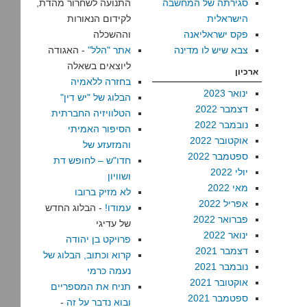
סגירתה של המחשבה
התנועה לשחרור מהדת,
הישראלית
לקידום הנאורות
פקס ישראליאנה
וההשכלה
צבא שיש לו מדינה
אתר "הלל"
- האגודה
ליוצאים בשאלה
ארכיון
בחזרה ללאמיה
ינואר 2023
הבלוג של "יש דין"
דצמבר 2022
הטלוויזיה החברתית
נובמבר 2022
הסיפור האמיתי
אוקטובר 2022
והמזעזע של
ספטמבר 2022
חדו"ש – לחופש דת
יולי 2022
ושוויון
מאי 2022
לא מזיק ברובו
אפריל 2022
עמודו!
- הבלוג החדש
פברואר 2022
של עדיגי
ינואר 2022
פרויקט בן יהודה
דצמבר 2021
קרוא וכתוב, הבלוג של
נובמבר 2021
נעמה כרמי
אוקטובר 2021
תניח את המספריים
ספטמבר 2021
ובוא נדבר על זה
-