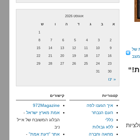
אוגוסט 2026
א
ב
ג
ד
ה
ו
ש
1
8
7
6
5
4
3
2
15
14
13
12
11
10
9
 של
מצב
16
17
18
19
20
21
22
29
28
27
26
25
24
23
31
30
« ינו
קטגוריות
קישורים
איך הגענו לפה
972Magazine
העם הנבחר
אמת מארץ ישראל
-
כללי
הבלוג המשובח של אייל
לציות
ללא גבולות
ניב
מחאה וחברה
אתר "דעת אמת"
-