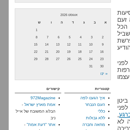
יעות
אוגוסט 2026
 זעם
א
ב
ג
ד
ה
ו
ש
 הכל
1
שביל
8
7
6
5
4
3
2
פרשת
15
14
13
12
11
10
9
ודיע
22
21
20
19
18
17
16
29
28
27
26
25
24
23
לפני
31
30
רפות
« ינו
עצמו
קטגוריות
קישורים
איך הגענו לפה
972Magazine
ביטן
העם הנבחר
אמת מארץ ישראל
-
לפני
כללי
הבלוג המשובח של אייל
רגע
,
ללא גבולות
ניב
ה לא
מחאה וחברה
אתר "דעת אמת"
-
ריכה