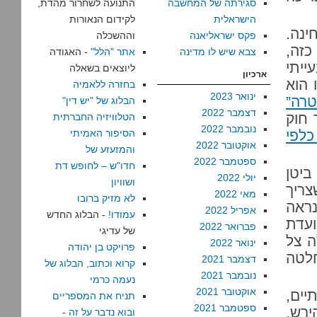
סגירתה של המחשבה
התנועה לשחרור מהדת,
הישראלית
לקידום הנאורות
ינה.
פקס ישראליאנה
וההשכלה
כזה,
צבא שיש לו מדינה
אתר "הלל"
- האגודה
ייתי
ליוצאים בשאלה
ארכיון
 הוא
בחזרה ללאמיה
ינואר 2023
טרה”
הבלוג של "יש דין"
דצמבר 2022
 חוק
הטלוויזיה החברתית
נובמבר 2022
לפי
הסיפור האמיתי
אוקטובר 2022
והמזעזע של
ספטמבר 2022
חדו"ש – לחופש דת
ביטן
יולי 2022
ושוויון
צריך
מאי 2022
לא מזיק ברובו
נראה
אפריל 2022
עמודו!
- הבלוג החדש
ועדת
פברואר 2022
של עדיגי
ה צל
ינואר 2022
פרויקט בן יהודה
חלטה
דצמבר 2021
קרוא וכתוב, הבלוג של
נובמבר 2021
נעמה כרמי
אוקטובר 2021
יים,
תניח את המספריים
ספטמבר 2021
רש,
ובוא נדבר על זה
-