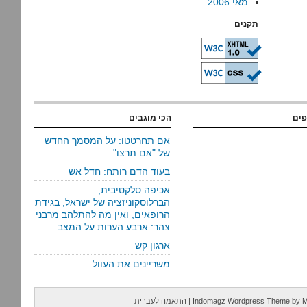
מאי 2006
תקנים
פים
הכי מוגבים
אם תחרטטו: על המסמך החדש
של "אם תרצו"
בעוד הדם רותח: חדל אש
אכיפה סלקטיבית,
הברלוסקוניזציה של ישראל, בגידת
הרופאים, ואין מה להתלהב מרבני
צהר: ארבע הערות על המצב
ארגון קש
משריינים את העוול
M
by
Indomagz Wordpress Theme
|
התאמה לעברית