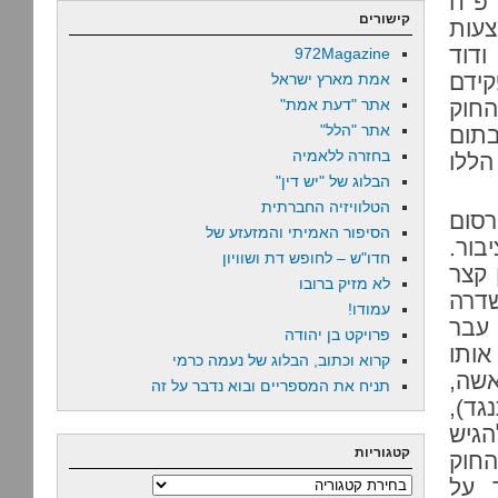
פ ח
קישורים
צעות
ודוד
972Magazine
ידם
אמת מארץ ישראל
החוק
אתר "דעת אמת"
אתר "הלל"
בתום
בחזרה ללאמיה
הללו
הבלוג של "יש דין"
הטלוויזיה החברתית
רסום
הסיפור האמיתי והמזעזע של
בור.
חדו"ש – לחופש דת ושוויון
 קצר
לא מזיק ברובו
שדרה
עמודו!
 עבר
פרויקט בן יהודה
אותו
קרוא וכתוב, הבלוג של נעמה כרמי
אשה,
תניח את המספריים ובוא נדבר על זה
גד),
הגיש
קטגוריות
החוק
 על
קטגוריות