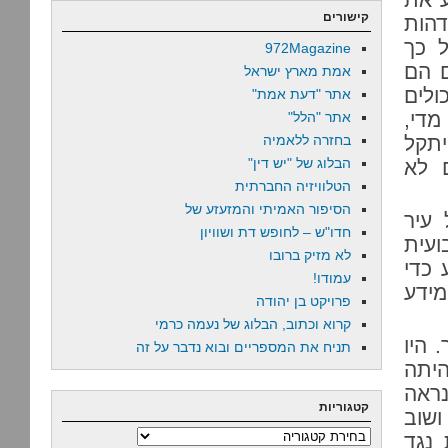
קישורים
דהות
ל כך
972Magazine
 הם
אמת מארץ ישראל
ולים
אתר "דעת אמת"
די,
אתר "הלל"
יתקל
בחזרה ללאמיה
הבלוג של "יש דין"
 לא
הטלוויזיה החברתית
הסיפור האמיתי והמזעזע של
עיר
חדו"ש – לחופש דת ושוויון
ועית
לא מזיק ברובו
 כדי
עמודו!
מידע
פרויקט בן יהודה
קרוא וכתוב, הבלוג של נעמה כרמי
 היו
תניח את המספריים ובוא נדבר על זה
היתה
נראה
קטגוריות
שוב
קטגוריות
נגד