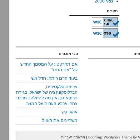
מאי 2006
תקנים
פים
הכי מוגבים
אם תחרטטו: על המסמך החדש
של "אם תרצו"
בעוד הדם רותח: חדל אש
אכיפה סלקטיבית,
הברלוסקוניזציה של ישראל, בגידת
הרופאים, ואין מה להתלהב מרבני
צהר: ארבע הערות על המצב
ארגון קש
משריינים את העוול
M
by
Indomagz Wordpress Theme
|
התאמה לעברית