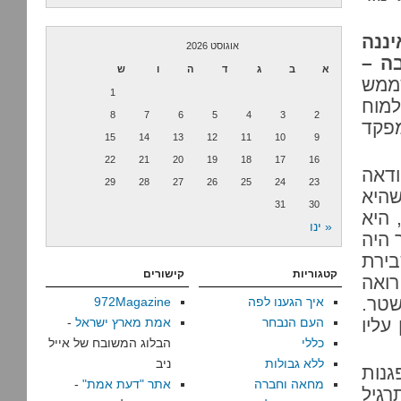
יננה
אוגוסט 2026
ה –
א
ב
ג
ד
ה
ו
ש
ממש
1
למוח
8
7
6
5
4
3
2
מפקד
15
14
13
12
11
10
9
22
21
20
19
18
17
16
ודאה
29
28
27
26
25
24
23
היא
31
30
תעקשה שמספר המפגינים בכיכר גורן לא יעלה על 50, היא
« ינו
ך היה
בירת
קטגוריות
קישורים
רואה
טר.
איך הגענו לפה
972Magazine
עליו
העם הנבחר
אמת מארץ ישראל
-
כללי
הבלוג המשובח של אייל
ללא גבולות
ניב
גנות
מחאה וחברה
אתר "דעת אמת"
-
רגיל