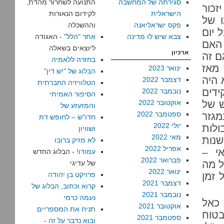
סגירתה של המחשבה
התנועה לשחרור מהדת,
זכור
הישראלית
לקידום הנאורות
ו של
פקס ישראליאנה
וההשכלה
 יום
צבא שיש לו מדינה
אתר "הלל"
- האגודה
 האם
ליוצאים בשאלה
ארכיון
ם זה
בחזרה ללאמיה
מאז
ינואר 2023
הבלוג של "יש דין"
 היה
דצמבר 2022
הטלוויזיה החברתית
ידים
נובמבר 2022
הסיפור האמיתי
ש של
אוקטובר 2022
והמזעזע של
ספטמבר 2022
מגזר
חדו"ש – לחופש דת
יולי 2022
ולות
ושוויון
מאי 2022
שנות
לא מזיק ברובו
אפריל 2022
י –
עמודו!
- הבלוג החדש
פברואר 2022
ל מה
של עדיגי
ינואר 2022
 זמן
פרויקט בן יהודה
דצמבר 2021
קרוא וכתוב, הבלוג של
נובמבר 2021
נעמה כרמי
 כאל
אוקטובר 2021
תניח את המספריים
בטוח
ספטמבר 2021
ובוא נדבר על זה
-