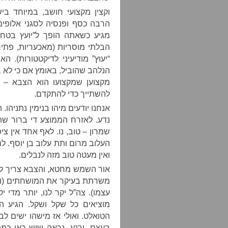
וקצין מקצועי חושב, במיוחד ב
הרבה כסף ופנסיה לסגני אלופים
מגיע כשאתה הופך ל”יועץ בטחו
הבלתי מוסריות (מאכעריות, פתי
“יעוץ” מודיעיני לדיקטטורות). 
הנלהב שהוביל, באומץ אם כי לא 
מקצוען שמקצועו הוא הצבא – וה
להשתייך כדי להתקדם.
אנחנו יודעים מיהו בנימין נתניהו.
נדע. לאזרח הממוצע די ברור שהא
שמרון – טוב, נו. לאף אחד אין ציפ
העלוב מרום ותת עלוב בן יוסף. ל
ואין מעטה טוב מזה לנבלים.
אור השמש מחטא, והצבא צריך לא
משרתת בעיקר את המושחתים (וא
עצמו). צה”ל יקר לנו, יותר מדי 
מוציאים כל שקל ושקל. הגיע ה
הטואלט. ואולי אז מישהו ישים ל
בעצם, ורגע, נראה שיש כאן כמ