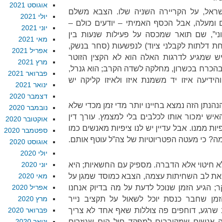
אוגוסט 2021
ישראל, על הקריירה השניה שלו. הצבא משלם
יולי 2021
 ומעלה, אבל הכסף האמיתי – יודעים כולם –
יוני 2021
ני”, שם תואר שמכסה על פעילות שנעות בין
מאי 2021
חת דלתות לקבלני ציוד) לנפשעות (סחר בנשק,
אפריל 2021
האיש שמגיע לדרגות האלה הוא לא הקצין הזוטר
מרץ 2021
בהכרח בכשרון, מחלקה לשדה הקרב; הוא גנרל,
פברואר 2021
ידיעה איזו יד משמנת איזו ולאיזו קליקה יש
ינואר 2021
דצמבר 2020
 הנהנתן הזה נמצא בחיינו יותר מדי זמן מכדי שלא
נובמבר 2020
יש ימכור אותו לכלבים בלי למצמץ. עורך דין
אוקטובר 2020
יות ממנו. אבל עדיין יש לנו ציפיות מאנשים כמו
ספטמבר 2020
מה? כי מעטה הפטריוטיות של צה”ל עוטף אותם.
אוגוסט 2020
יולי 2020
 חיטוי אלא הדברה. מספיק עם החשאיות; היא
יוני 2020
ת לב השחיתות עצמה, הצבא כמוסד שמגן על
מאי 2020
יקר; הגיע הזמן שנוכל לדעת על מה בדיוק אנחנו
אפריל 2020
זמן שחבר כנסת יוכל לשאול על תקציב נייר
מרץ 2020
ב שרגע, דוחפים פה צוללות שאף אחד לא צריך
פברואר 2020
ה אנשים שמקורבים למפקד חיל הים שגוזרים
ינואר 2020