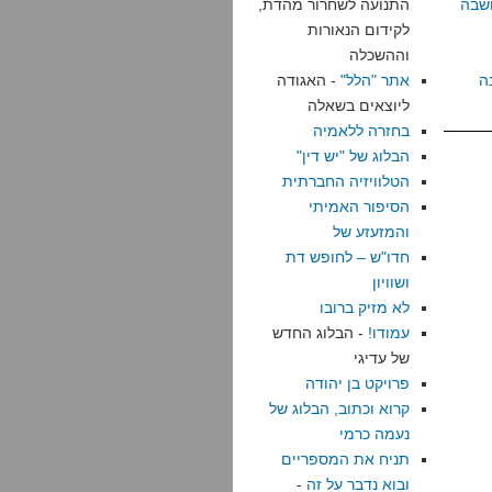
שבה
התנועה לשחרור מהדת,
לקידום הנאורות
וההשכלה
ה
אתר "הלל"
- האגודה
ליוצאים בשאלה
בחזרה ללאמיה
הבלוג של "יש דין"
הטלוויזיה החברתית
הסיפור האמיתי
והמזעזע של
חדו"ש – לחופש דת
ושוויון
לא מזיק ברובו
עמודו!
- הבלוג החדש
של עדיגי
פרויקט בן יהודה
קרוא וכתוב, הבלוג של
נעמה כרמי
תניח את המספריים
ובוא נדבר על זה
-