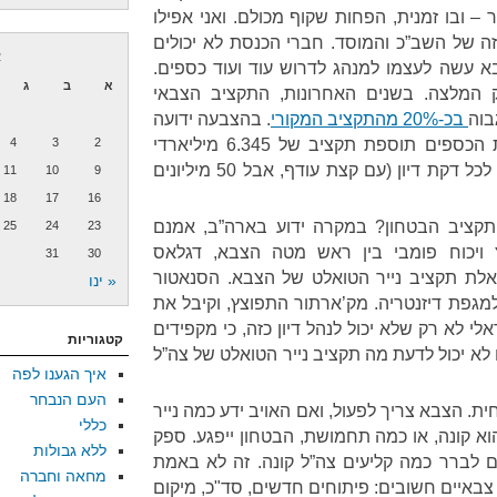
– ובו זמנית, הפחות שקוף מכולם. ואני אפילו
ה של השב”כ והמוסד. חברי הכנסת לא יכולים
א
 עשה לעצמו למנהג לדרוש עוד ועוד כספים.
א
ב
ג
 המלצה. בשנים האחרונות, התקציב הצבאי
בוה
בכ-20% מהתקציב המקורי
. בהצבעה ידועה
לשמצה אחת, אישרו חברי ועדת הכספים תוספת תקציב של 6.345 מיליארדי
2
3
4
שקלים בתוך שש דקות. מיליארד לכל דקת דיון (עם קצת עודף, אבל 50 מיליונים
11
10
9
18
17
16
 תקציב הבטחון? במקרה ידוע בארה”ב, אמנם
25
24
23
צנע אחרי 1929, פרץ ויכוח פומבי בין ראש מטה הצבא, דגלאס
31
30
אלת תקציב נייר הטואלט של הצבא. הסנאטור
« ינו
פת דיזנטריה. מק’ארתור התפוצץ, וקיבל את
לי לא רק שלא יכול לנהל דיון כזה, כי מקפידים
קטגוריות
לא יכול לדעת מה תקציב נייר הטואלט של צה”ל
איך הגענו לפה
העם הנבחר
חית. הצבא צריך לפעול, ואם האויב ידע כמה נייר
כללי
וא קונה, או כמה תחמושת, הבטחון ייפגע. ספק
ללא גבולות
ם לברר כמה קליעים צה”ל קונה. זה לא באמת
מחאה וחברה
צבאיים חשובים: פיתוחים חדשים, סד"כ, מיקום