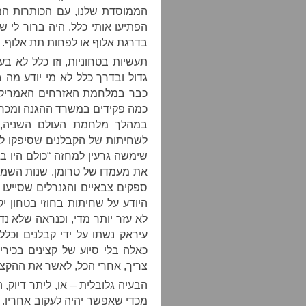
הממוסדת שלנו, עם הכותרות המז
הפתיעו אותי כלל. היה ברור לי 
בדרגת אלוף או לפחות תת אלוף.
תעשיות בטחוניות, וזו כלל לא בע
גדול ובדרך כלל לא מי יודע מה 
כבר במלחמת האזרחים האמריקא
כמה פקידים במשרד ההגנה ומכרו 
במהלך מלחמת העולם השניה, ה
לשחיתות של הקבלנים שסיפקו ל
שימשה גרעין למחזה “כולם היו בנ
את מעמדו של טרומן. שנות השמונ
ספקים צבאיים והגנרלים שסייעו
היודע על שחיתות בחוזי בטחון 
לא עזר יותר מדי, וכנראה שלא נד
עיראק נשתו על ידי קבלנים וכלל
כאלה בלי סיוע של קצינים בכיר
צריך, אחרי הכל, לאשר את ההקצ
הבעיה גלובלית – או, ליתר דיוק,
מכדי שאפשר יהיה לעקוב אחריו.