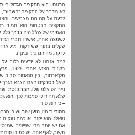
הבטחון הוא התקציב הגדול ביותר 
לא מדבר על התקציב “השחור”, ז
לדעת על מה הם מצביעים, והצבא
התקציב הבטחוני הוא תמיד רק
האמיתי של צה”ל היה בדרך כלל ג
לדקה, מה הם ביני ובינך).
למה אנחנו לא יודעים כלום על
בשנות ה
מק’ארתור, ובין סנאטור סביב ש
שאל בסרקזם האם הצבא נערך למג
נייר הטואלט שלו. חבר כנסת ישרא
שלא תהיה לו סמכות לכך, הוא גם 
– כי הוא סודי.
הסודיות הזו, נטען שוב ושוב, הכר
טואלט הוא יקנה, או כמה טנקים ה
אם יש יותר מדי שפיונים שמנסי
חשוב, לאף אחד. יש כמובן סודות 