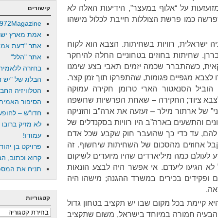
ועזעות על “אלוף במעצר”, הידיעות האלה לא
קישורים
שפרשה כמו פרשת הצוללות חייבת לכלול מישהו
972Magazine
אמת מארץ ישר
יה ישראלית, רוויות בשחיתות. הצבא הוא לקוח
אתר "דעת אמת
בררן. שחיתות בחוזים בטחוניים החלה להיחקר
אתר "הלל"
ית, כשהתברר שכמה יזמים תאבי בצע שימנו
בחזרה ללאמיה
לצבא מגפיים פגומות, שהתפרקו תוך זמן קצר.
הבלוג של "יש די
וביל הסנאטור הארי טרומן חקירה עמוקה
הטלוויזיה החב
צבא ציוד; החקירה – שאחת הפרשיות שחשפה
הסיפור האמיתי
י” של ארתור מילר – זעזעה את ארה”ב והזניקה
חדו"ש – לחופש 
ים והתשעים בארה”ב היו רוויות בסקנדלים של
לא מזיק ברובו
 להם, עד כדי כך שהועבר חוק שקבע שכל אדם
עמודו!
יקבל אחוזים מהסכום של השחיתות שיחשוף. זה
פרויקט בן יהוד
ע לעולם כמה מיליארדים שהיו מיועדים לשיקום
קרוא וכתוב, הב
 לא הגיעו ליעדם. אי אפשר היה לבצע הונאות
תניח את המספר
ים ופקידים בכירים במשרד ההגנה; מישהו היה
אה.
קטגוריות
 היא קיימת בכל מקום שבו יש תקציב בטחון גדול
קטגוריות
 הבעיה חמורה במיוחד בישראל, משום שתקציב