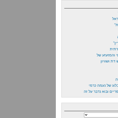
אל
"
ן"
רתית
 והמזעזע של
דת ושוויון
ה
לוג של נעמה כרמי
יים ובוא נדבר על זה