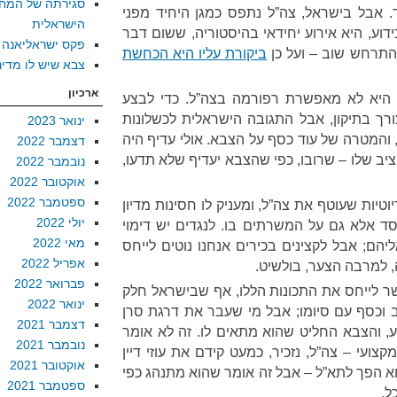
סגירתה של המח
ך. אבל בישראל, צה”ל נתפס כמגן היחיד מפני
הישראלית
דוע, היא אירוע יחידאי בהיסטוריה, ששום דבר
פקס ישראליאנה
להתרחש שוב – ועל כן
ביקורת עליו היא הכחשת
צבא שיש לו מדינ
ארכיון
י היא לא מאפשרת רפורמה בצה”ל. כדי לבצע
רך בתיקון, אבל התגובה הישראלית לכשלונות
ינואר 2023
והמטרה של עוד כסף על הצבא. אולי עדיף היה
דצמבר 2022
יב שלו – שרובו, כפי שהצבא יעדיף שלא תדעו,
נובמבר 2022
אוקטובר 2022
ספטמבר 2022
וטיות שעוטף את צה”ל, ומעניק לו חסינות מדיון
יולי 2022
סד אלא גם על המשרתים בו. לנגדים יש דימוי
מאי 2022
יהם; אבל לקצינים בכירים אנחנו נוטים לייחס
אפריל 2022
, למרבה הצער, בולשיט.
פברואר 2022
שר לייחס את התכונות הללו, אף שבישראל חלק
ינואר 2022
ב וכסף עם סיומו; אבל מי שעבר את דרגת סרן
דצמבר 2021
ע, והצבא החליט שהוא מתאים לו. זה לא אומר
נובמבר 2021
ועי – צה”ל, נזכיר, כמעט קידם את עוזי דיין
אוקטובר 2021
וא הפך לתא”ל – אבל זה אומר שהוא מתנהג כפי
ספטמבר 2021
ל.