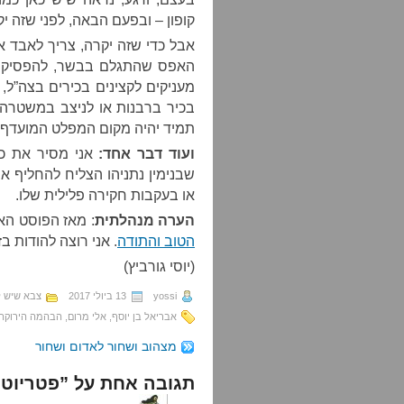
קופון – ובפעם הבאה, לפני שזה יק
אבל כדי שזה יקרה, צריך לאבד את
האפס שהתגלם בבשר, להפסיק ל
מעניקים לקצינים בכירים בצה”ל,
בכיר ברבנות או לניצב במשטרה.
תמיד יהיה מקום המפלט המועדף 
ועוד דבר אחד:
שבנימין נתניהו הצליח להחליף 
או בעקבות חקירה פלילית שלו.
הערה מנהלתית
: מאז הפוסט הא
הטוב והתודה
. אני רוצה להודות ב
(יוסי גורביץ)
yossi
13 ביולי 2017
צבא שיש ל
אבריאל בן יוסף
,
אלי מרום
,
הבהמה הירוקה
מצהוב ושחור לאדום ושחור
תגובה אחת על ”פטריוטי