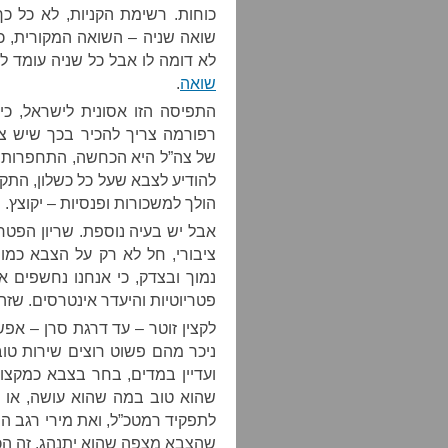
כוחות. רשימת הקניות, לא כל כ
שואה שניה – השואה המקורית, כי
לא דומה לו אבל כל שניה עומד 
שואה
.
התפיסה הזו אסונית לישראל, כ
רפורמה צריך להכיר בכך שיש צו
של צה”ל היא הכחשה, התחפרות, 
להודיע לצבא שעל כל כשלון, התקצ
הולך למשכורות ופנסיות – יקוצץ.
אבל יש בעיה נוספת. שריון הפטרי
ציבורי, חל לא רק על הצבא כמו
נמוך ובצדק, כי אנחנו נחשפים אל
פטריוטיות והיעדר אינטרסים. שזה
לקצין זוטר – עד דרגת סרן – אפ
ניכר מהם פשוט רוצים שירות טו
ועדיין במדים, בחר בצבא כמקצו
שהוא טוב במה שהוא עושה, או מקצ
לתפקיד רמטכ”ל, ואת מירי רגב ה
שהצבא מצפה שהוא יתנהג. זה הכ