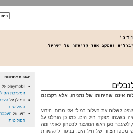
תגובות אחרונות
נבלים
playmobil
על
ה
המערכת הפולי
ת איננו שחיתותו של נתניהו, אלא רקבונם
סמולן
על
העכב
הפוליטית
פט לשלוח את העלוב במיל’ אלי מרום, הידוע
רועי
על
העכברו
ז היה בשעתו מפקד חיל הים. כמו כן הוחלט על
הפוליטית
, לשעבר סגן ראש המועצה לבטחון לאומי ומה
 מספן הציוד של חיל הים. בניגוד לתקשורת