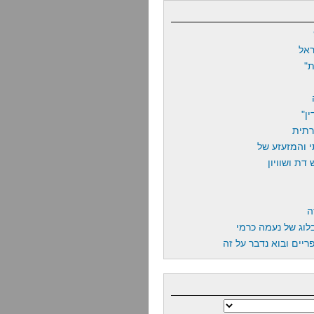
אל
"
ן"
רתית
 והמזעזע של
דת ושוויון
ה
לוג של נעמה כרמי
יים ובוא נדבר על זה