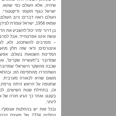
שיהיה, אלא העולם כפי שהוא. 
ישראל כגוף תוקפני ודיקטטורי.
העולם רואה דברים: ורוב העולם, 
שמאז 1956, ישראל עומדת לצידן של המעצמות הקולוניאליסטיות.
בן דרור ימיני יכול להשביע את 
עושה איננו אפרטהייד, אבל למר
– מסרבים להשתכנע. ולא, לא 
אינטרסים: ודאי שזה חלק מהענ
המדינות השנואות בעולם. אפש
שמדובר ב”תעשיית שקרים”, וא
שכבה מהשקר הישראלי שמדובר ב
השתחררו מהתפיסה הזו; ובהתאם
משום שהיא לכאורה מערבית. ב
שחטפה על הראש היתה צרפת, במ
זכו, בתחילת שנות השישים, ל
בקונגו; ואחר כך הגיע תורה של 
ליותר.
ובכל זאת יש בהחלטת אונסק”ו
החלטה 2334 של מוע