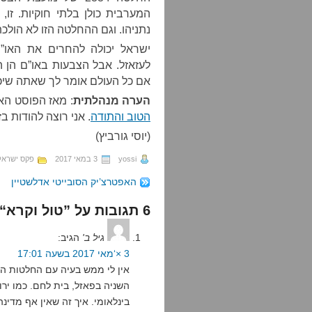
המערבית כולן בלתי חוקיות. זו
נתניהו. וגם ההחלטה הזו לא הולכ
ישראל יכולה להחרים את האו”ם,
לעזאזל. אבל הצבעות באו”ם הן 
אם כל העולם אומר לך שאתה שיכור
הערה מנהלתית
: מאז הפוסט הא
הטוב והתודה
. אני רוצה להודות ב
(יוסי גורביץ)
yossi
3 במאי 2017
פקס ישראל
האפטרצ’יק הסובייטי אדלשטיין
6 תגובות על ”טול וקרא“
גיל ב'
הגיב:
3 ×‘מאי 2017 בשעה 17:01
אין לי ממש בעיה עם החלטות הא
השניה בפאזל, בית לחם. כמו יר
בינלאומי. איך זה שאין אף מדי