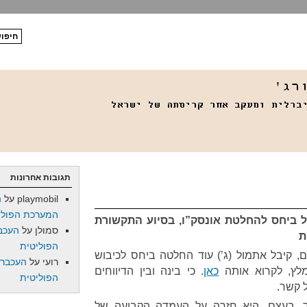
תגובות אחרונות
playmobil
על
ה
המערכת הפולי
ביחס להחלטת אונסק”ו, בסיוע התקשורת
סמולן
על
העכב
ת
הפוליטית
ם, קיבל אתמול (ג’) עוד החלטה ביחס לכיבוש
רועי
על
העכברו
מלץ, לקרוא אותה
כאן
. כי בינה ובין הדיווחים
הפוליטית
 קשר.
 בעצם. היא חזרה על העמדה הקבועה של