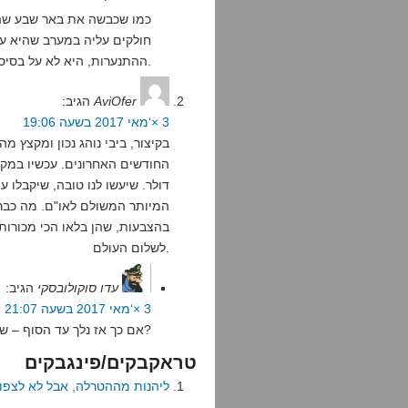
כמו שכבשה את באר שבע שהי
חולקים עליה במערב שהיא עיר 
ההתנערות, היא לא על בסיס חוקי-לגיטמי אלא פוליטי-אינטרסנטי בלבד.
AviOfer
הגיב:
3 ×‘מאי 2017 בשעה 19:06
המיותר המשולם לאו"ם. מה כבר 
בהצבעות, שהן בלאו הכי מכורות 
לשלום העולם.
עדו סוקולובסקי
הגיב:
3 ×‘מאי 2017 בשעה 21:07
אם כך אז נלך עד הסוף – שישראל תפרוש מהאו"ם וזהו. מה לא ככה?
טראקבקים/פינגבקים
ליהנות מההטרלה, אבל לא לצפות 