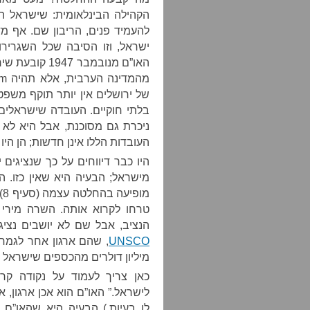
הקהילה הבינלאומית: שישראל הי
להעמיד פנים, הריבון שם. אף מ
ישראל, וזו הסיבה שכל השגריר
האו”ם מנובמבר
של ירושלים אין יותר תוקף משפט
בלתי חוקיים. העובדה שישראלים
ניכרת גם מסוכנת, אבל היא לא 
העובדות הללו אינן חדשות; הן היו 
היו כבר דיווחים על כך שנציגים 
מישראל; הבעיה היא שאין כזו. ה
מ
טרחו לקרוא אותה. השרה מירי ר
הנציב, אבל שם לא יושבים נציגי
UNSCO
, שהם ארגון אחר לגמר
מיליון דולרים מהכספים שישראל ח
כאן צריך לעמוד על נקודה קריט
לישראל.” האו”ם הוא אכן ארגון, 
לו בעיות.) הבעיה היא שהאו”ם ה