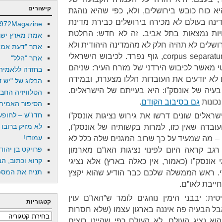
קישורים
א כוח כובש בירושלים, ולא, כפי שהיא נוהגת
דינה בעולם לא מכירה בירושלים כבירת מדינת
972Magazine
ויות נמצאות בתל אביב. זה לא חדש: החלטת
אמת מארץ ישר
 1947 קובעת שירושלים לא תהיה חלק לא מהמדינה היהודית ולא
אתר "דעת אמת
מהמדינה הערבית, אלא תהיה corpus separatum, גוף נפרד. לכיבוש הישראלי
אתר "הלל"
י מאשר לכיבוש הירדני של מזרח העיר: שניהם
בחזרה ללאמיה
 לא יודעים את העובדות הללו מצערת, ובמידה
הבלוג של "יש די
בעיה של אונסק”ו: היא בעייתם של הישראלים.
הטלוויזיה החב
נכונות
גם בסיבוב הקודם
.
הסיפור האמיתי
חדו"ש – לחופש 
ישראלים שונים דרשו את גירוש נציגות אונסק”ו
לא מזיק ברובו
עובדה שאין כזו, למרות בקשותיה של אונסק”ו,
עמודו!
ופיעה בהחלטה עצמה (סעיף 8) – מה שמעיד על כך שרוב המגנים שלה כלל לא
פרויקט בן יהוד
גב קראה היום לפינוי נציגות האו”ם מארמון
קרוא וכתוב, הב
 אונסק”ו (כאמור, אין כאלה בארץ) אלא נציגי
תניח את המספר
י. ראש הממשלה שלכם כבר הודיע שהוא יקצץ
ייבת לאו”ם.
ית: יבבני הימין נוהגים לומר ש”האו”ם עוין
קטגוריות
אבל הבעיה פה איננה בארגון עצמו (שלא חסרות
קטגוריות
וא נציג העולם. לא העולם כפי שהיינו רוצים