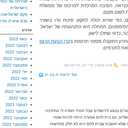
סגירתה של המח
, כנראה, הסיבה המרכזית לפרכוס של ממשלת
הישראלית
ת לשום מקום.
פקס ישראליאנה
 כפי שהיא יכולה לתקוע סיכות וודו בשעיר
צבא שיש לו מדינ
הסימפטום. המחלה היא התנהגותה של ישראל.
ארכיון
, כדאי שתלך לישון.
ינואר 2023
חרון התקבלו מספר תרומות ב
קרן הבעת הרצון
דצמבר 2022
זאת לתורמים.
נובמבר 2022
אוקטובר 2022
ספטמבר 2022
יאנה
או"ם
,
אונסק"ו
,
מירי רגב
,
פרוייקט 300
יולי 2022
עוד ידיעת יה בה יה
מאי 2022
אפריל 2022
פברואר 2022
ינואר 2022
דצמבר 2021
ו"ם בנוגע לירושלים אבל תמיד חסרה לי החתיכה
נובמבר 2021
ושלים, גם בית לחם אמורה היתה להיות שטח
אוקטובר 2021
נה שלא חושבת שבית לחם היא לא חלק מהרשות
ספטמבר 2021