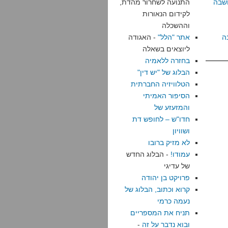
שבה
התנועה לשחרור מהדת,
לקידום הנאורות
וההשכלה
ה
אתר "הלל"
- האגודה
ליוצאים בשאלה
בחזרה ללאמיה
הבלוג של "יש דין"
הטלוויזיה החברתית
הסיפור האמיתי
והמזעזע של
חדו"ש – לחופש דת
ושוויון
לא מזיק ברובו
עמודו!
- הבלוג החדש
של עדיגי
פרויקט בן יהודה
קרוא וכתוב, הבלוג של
נעמה כרמי
תניח את המספריים
ובוא נדבר על זה
-