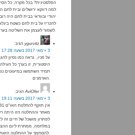
הפלסטינית? בכל מקרה, כל הסיפו
למה דווקא ירושלים ובית לחם הי
יהודי ובוודאי בבית לחם היה רו
להכריז על בית לחם כשטח בינלא
לשמור לעצמן את השליטה בערים הקדושות לנצרות.
ygurvitz
הגיב:
3 ×‘מאי 2017 בשעה 17:28
על פניו,. נראה כמו נסיון להג
היסטורית, זו בערך כל העילה 
תמיד השתמשו במיעוטים נוצר
הארמנים.
AviOfer
הגיב:
3 ×‘מאי 2017 בשעה 19:11
מאחר וההחלטה הזו היתה רק 
לפתרון מושכל של חיים זה ל
במלחמה, ממחרת ליום ההצבע
להסתמך על ההחלטה הזאת מבחינה פוליטית אקטואלית, כי אין לה משמעות.