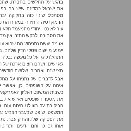
בדגש על החלשים בחברה, שהם א
את ישראל כמדינה שיש בה בפו
מסתכל: שינוי כזה בחקיקה יב
הדמוקרטיה היחידה במזרח התיכון
עור לא נכון, יהודי מהמעמד הלא נכ
את הסחורה ולבקש החזר. אין מדינ
אז מה יעשה נתניהו? מה שהוא ע
יימנע מיישום פסקי הדין שלהם. ב
התרגלו להגן על כל מעשה נבלה, י
לא ישים, ושהם רוצים ארכה של חצ
חצי שנה. ואחריה, שלושה חודשים. 
אבל לדברים של נתניהו על מהל
אימה על השופטים. כן, אפשר ל
כשבית המשפט העליון האמריקאי אי
את מספר השופטים ויאייש את בית
הביקורת על רוזוולט היתה עזה.
המשפט, שופט שבעבר הצביע נגד
את הפסיקה שלו, והחוק עבר. נתנ
אותו גם כן. והם יודעים יותר 