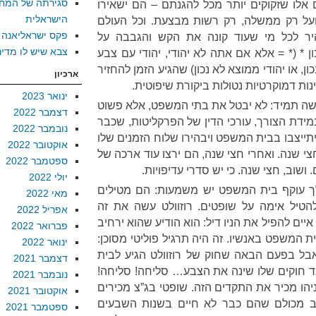
סגירתה של המח
לו שזקוקים יותר מכל להגנתם – הם ישאירו
הישראלית
על רק ממשלה, רק רשות מבצעת. וכל העולם
פקס ישראליאנה
היר לכל מי שעוד קונה את הקש והגבבה על
צבא שיש לו מדינ
 * (* = אלא אם אתה לא יהודי, יהודי עם צבע
ון, או יהודי ממוצא לא נכון) שהגיע הזמן להחזיר
ארכיון
ות דמוקרטיות נטולות ביקורת שיפוטית.
ינואר 2023
ושה תמיד: לא יבטל את בתי המשפט, אלא פשוט
דצמבר 2022
מידת הצורך, עורכי הדין של הפרקליטות, שכבר
נובמבר 2022
תייצבו בבית המשפט ויבהירו שלוח הזמנים שלו
אוקטובר 2022
י שנה. ואחרי חצי שנה, הם ירצו עוד ארכה של
ספטמבר 2022
ושוב, חצי שנה. כי יש סדרי עדיפויות.
יולי 2022
ך עוקף בית המשפט יש משמעות: הם מטילים
מאי 2022
הטיל אימה על שופטים. רוזוולט עשה את זה
אפריל 2022
ים להפיל את הניו דיל: הוא הודיע שהוא ירחיב
פברואר 2022
 המשפט באנשיו. זה היה תרגיל פוליטי מסוכן:
ינואר 2022
 אבל בפעם הבאה שחוק של רוזוולט הגיע לבית
דצמבר 2021
 חוקים שלו שינה את הצבע… סליחה! סליחה!
נובמבר 2021
יהו מכיר את התקדים הזה. שופטי בג”צ מכירים
אוקטובר 2021
טוב מכולם שהם כבר לא חיים בשנות השבעים
ספטמבר 2021