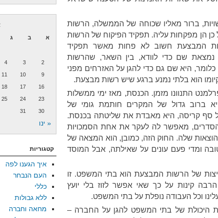
ות, ברור מאליו שכוחה של הממשלה, הרשות
א
כן הן מפקחות עליה. תפקיד הפיקוח של הרשות
א
ב
ג
ות המבצעת חשוב לא פחות מאשר תפקיד
נמצאת שם כדי לוודא, בין השאר, שהרשות
4
3
2
לומר, היא שם גם כדי להגן על האזרחים מפני
11
10
9
יומו הוא בלתי נמנע ברגע שיש רשות מבצעת.
18
17
16
למנט התנוונו מזמן. הכנסת, מאז ימי ממשלות
25
24
23
א ברוב גדול של המקרים חותמת גומי של
31
30
סף קריסה, היא מאבדת את שליטתה בכנסת.
« ינו
הסדרים, מאפשר לה לעקר את אחת הסמכויות
הוצאות שלה. החוק הזה, כמובן, הוא המצאה של
טובה ומדי פעם עונים על שאילתה, אבל המוסד
קטגוריות
איך הגענו לפה
יצות של הרשות המבצעת הוא בתי המשפט. זו
העם הנבחר
רבה קינות על כך שאי אפשר לזוז בלי יועץ
כללי
לינו וכל העבודה נופלת על בתי המשפט.
ללא גבולות
מחאה וחברה
את היכולת של בתי המשפט להגן על החברה –