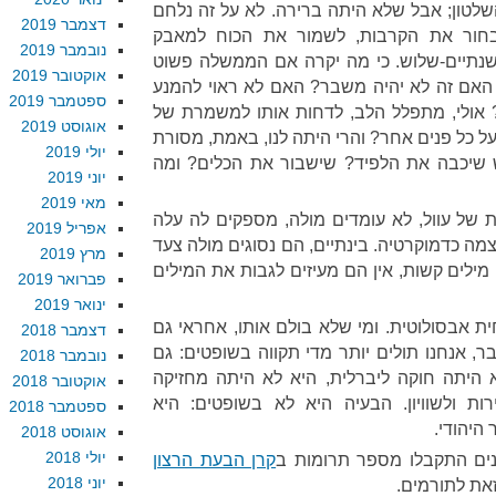
שלטון; אבל שלא היתה ברירה. לא על זה נלחם
דצמבר 2019
חור את הקרבות, לשמור את הכוח למאבק
נובמבר 2019
ה-שנתיים-שלוש. כי מה יקרה אם הממשלה פשוט
אוקטובר 2019
האם זה לא יהיה משבר? האם לא ראוי להמנע
ספטמבר 2019
? אולי, מתפלל הלב, לדחות אותו למשמרת של
אוגוסט 2019
על כל פנים אחר? והרי היתה לנו, באמת, מסורת
יולי 2019
 שיכבה את הלפיד? שישבור את הכלים? ומה
יוני 2019
מאי 2019
ת של עוול, לא עומדים מולה, מספקים לה עלה
אפריל 2019
ה כדמוקרטיה. בינתיים, הם נסוגים מולה צעד
מרץ 2019
ילים קשות, אין הם מעיזים לגבות את המילים
פברואר 2019
ינואר 2019
ת אבסולוטית. ומי שלא בולם אותו, אחראי גם
דצמבר 2018
, אנחנו תולים יותר מדי תקווה בשופטים: גם
נובמבר 2018
 היתה חוקה ליברלית, היא לא היתה מחזיקה
אוקטובר 2018
 ולשוויון. הבעיה היא לא בשופטים: היא
ספטמבר 2018
היהודי.
אוגוסט 2018
יולי 2018
נים התקבלו מספר תרומות ב
קרן הבעת הרצון
יוני 2018
זאת לתורמים.