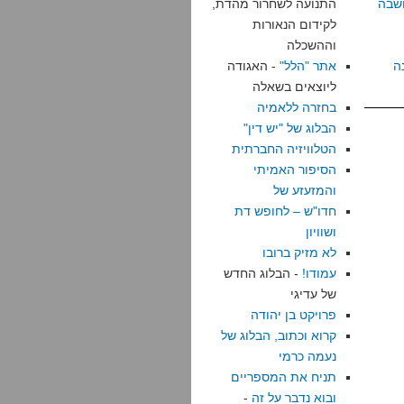
שבה
התנועה לשחרור מהדת,
לקידום הנאורות
וההשכלה
ה
אתר "הלל"
- האגודה
ליוצאים בשאלה
בחזרה ללאמיה
הבלוג של "יש דין"
הטלוויזיה החברתית
הסיפור האמיתי
והמזעזע של
חדו"ש – לחופש דת
ושוויון
לא מזיק ברובו
עמודו!
- הבלוג החדש
של עדיגי
פרויקט בן יהודה
קרוא וכתוב, הבלוג של
נעמה כרמי
תניח את המספריים
ובוא נדבר על זה
-