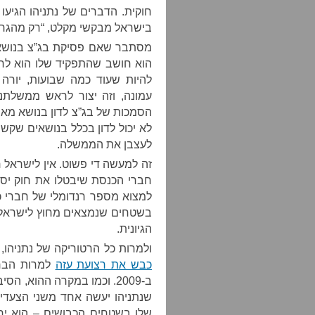
חוקית. הדברים של נתניהו הגיעו
בישראל מבקשי מקלט, “רק מהגרי 
מסתבר שאם פסיקת בג”צ בנושא 
הוא חושב שהתפקיד שלו הוא לרס
להיות שעוד כמה שבועות, יורה
עמונה, וזה יצור לראש ממשלתנו
הסמכות של בג”צ לדון בנושא מאח
לא יכול לדון בכלל בנושאים שקשו
לעצבן את הממשלה.
חברי הכנסת שיבטלו את חוק יסוד:
למצוא מספר רנדומלי של חברי כ
בשטחים שנמצאים מחוץ לישראל 
הגיונית.
ולמרות כל הרטוריקה של נתניהו, 
כבש את רצועת עזה
למרות הבר
ב-2009. וכמו במקרה ההוא, 
שנתניהו יעשה אחד משני הצעדים
שלו בשטחים הכבושים – הוא י