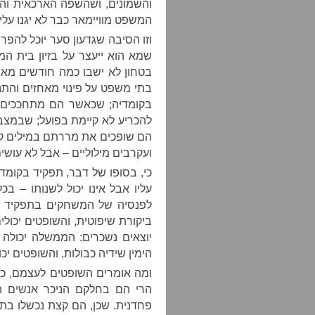
והשמונים, ושהשפה הארכאית והנ
המשפט מוויימאר כבר לא יגנו עליו 
וזו הסיבה שגדעון סער יוכל להפ
שמא הוא ייעצר על בזיון בית המ
בטחון לא ישבו כמה חודשים מאח
בתי משפט על פינוי מאחזים והת
בקומדיה; שכאשר הם מתחככים 
להכריע לא קיימת בפועל; שבמצבי
הם שופכים את מררתם במילים קשו
ועקרבים מילוליים – אבל לא עושי
כי, בסופו של דבר, תפקיד בקומדי
עליו אבל אינו יכול לשנותו – ב
לפנסיה של המשחקים בתפקיד הל
ביקורת שיפוטית, והשופטים יכול
יוצאים נשכרים: הממשלה יכולה ל
הימין שידיה כבולות, והשופטים יכ
ומה אומרים השופטים לעצמם, כ
הרי הם בחלקם הניכר אנשים הג
פחדנית. שכן, הם קצת נכשלו בת