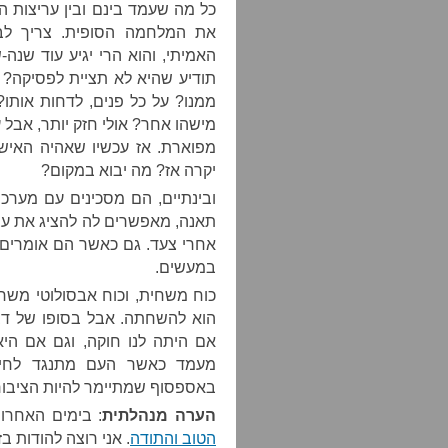
כל מה שעמד בינם ובין עריצות ה
את המלחמה הסופית. צריך לב
האמיתי, והוא הרי יגיע עוד שנ
תודיע שהיא לא תציית לפסיקה? 
ממנו? על כל פנים, לדחות אותו
מישהו אחר? אולי חזק יותר, אבל 
מפוארת. אז עכשיו שאהיה האיש
יקרה אז? מה יבוא במקום?
ובינתיים, הם מסכינים עם מערכ
תאנה, מאפשרים לה להציג את עצמ
אחרי צעד. גם כאשר הם אומרים מ
במעשים.
כוח משחית, וכוח אבסולוטי משחי
הוא להשחתה. אבל בסופו של דבר
אם היתה לנו חוקה, וגם אם היא
מעמד כאשר העם מתנגד לחירות
באספסוף שמתיימר להיות הציבור 
הערה מנהלתית
: בימים האחרו
הטוב והתודה
. אני רוצה להודות ב