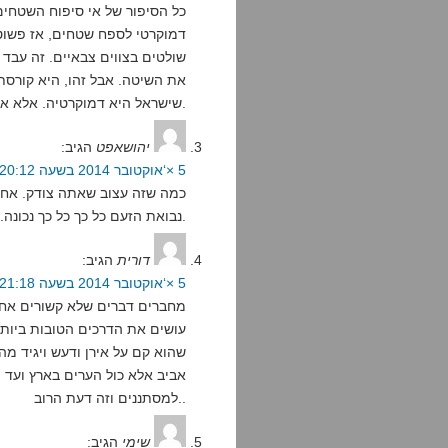
דמוקרטי לספח שטחים, אז פשוט
שולטים בצווים צבאיים. זה עבד 
את השיטה. אבל זהו, היא קורסת.
שישראל היא דמוקרטיה. אלא אם כן היא תשתנה ותהיה באמת דמוקרטיה.
יהושאפט
הגיב:
5 ×‘אוקטובר 2014 בשעה 20:12
כמה שזה עצוב שאתה צודק. אחרי
נבואת הזעם כל כך כל כך נכונה. עצוב.
דורית
הגיב:
5 ×‘אוקטובר 2014 בשעה 21:18
מחברים דברים שלא קשורים אחד
עושים את הדרכים הטובות ביותר 
שהוא קם על אירן ודעש ויגיד מה
אביב אלא כול הערים בארץ ועד ה
למסתננים וזה דעת הרוב..
שימי
הגיב: