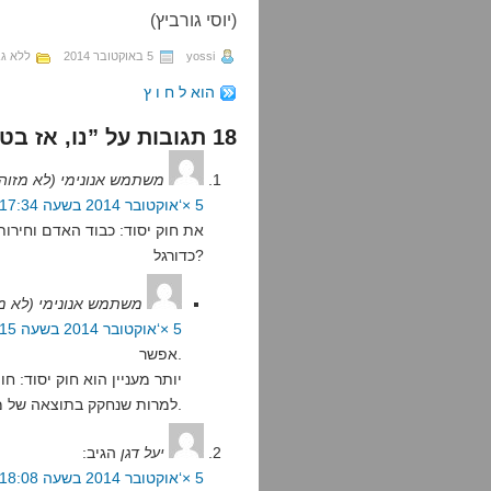
(יוסי גורביץ)
yossi
5 באוקטובר 2014
ללא גב
הוא ל ח ו ץ
18 תגובות על ”נו, אז בטלו אותו“
משתמש אנונימי (לא מזוה
5 ×‘אוקטובר 2014 בשעה 17:34
את חוק יסוד: כבוד האדם וחיר
כדורגל?
משתמש אנונימי (לא מ
5 ×‘אוקטובר 2014 בשעה 22:15
אפשר.
יותר מעניין הוא חוק יסוד: 
למרות שנחקק בתוצאה של משחק כדוריד.
יעל דגן
הגיב:
5 ×‘אוקטובר 2014 בשעה 18:08