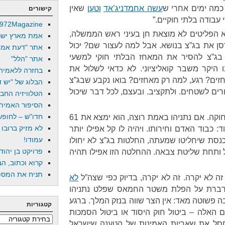
 כמה ימים אחרי ש
עשה אחמדניג’אד
וטען
שאין
קישורים
עבודה בלתי חוקיים.”
972Magazine
הפליטים לא מוצאת חן בעיני ראש הממשלה,
אמת מארץ ישר
ן את בג”צ בנושא. אבל למה לעצור שם? יכול
אתר "דעת אמת
 בג”צ להסיר את המאחז הבלתי חוקי למשעי
אתר "הלל"
 היקר משבר קואליציוני. לא כדאי לשלול את
בחזרה ללאמיה
זים? רגע, למה רק מאחזים? בואו נקבע שבג”צ
הבלוג של "יש די
רים לשטחים. ולתקציב. ובעצם, לכל דבר שיכול
הטלוויזיה החב
הסיפור האמיתי
חדו"ש – לחופש 
זה למעשה די פשוט. אין לישראל חוקה. אם נתניהו באמת רוצה, הוא ימצא את 61
לא מזיק ברובו
 כבוד האדם וחירותו. ויהיה לו קל אפילו יותר
עמודו!
נסת שיחליטו שמעתה, החלטות בג”צ לא יחולו
פרויקט בן יהוד
ותחת שליטת צבאה. ההחלטה הזו אפילו תהיה
קרוא וכתוב, הב
תניח את המספר
זה לא יקרה. זה לא יקרה, בדיוק כפי שצה”ל
לא
ברת על הפלת משטר החמאס שפלט נתניהו
הסיבה פשוטה מאד: אין הצר שווה בנזק המלך. ברגע
קטגוריות
 האלה – ביטול חוק היסוד או ביטול הסמכות
קטגוריות
חסל את שאריות האמינות של הטענה שישראל