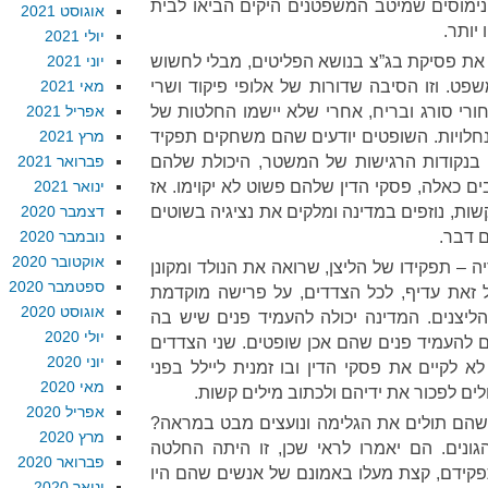
ימוסים שמיטב המשפטנים היקים הביאו לבית
אוגוסט 2021
יותר.
יולי 2021
ר את פסיקת בג”צ בנושא הפליטים, מבלי לחשוש
יוני 2021
שפט. וזו הסיבה שדורות של אלופי פיקוד ושרי
מאי 2021
ורי סורג ובריח, אחרי שלא יישמו החלטות של
אפריל 2021
נחלויות. השופטים יודעים שהם משחקים תפקיד
מרץ 2021
בנקודות הרגישות של המשטר, היכולת שלהם
פברואר 2021
ם כאלה, פסקי הדין שלהם פשוט לא יקוימו. אז
ינואר 2021
ת, נוזפים במדינה ומלקים את נציגיה בשוטים
דצמבר 2020
ם דבר.
נובמבר 2020
אוקטובר 2020
ה – תפקידו של הליצן, שרואה את הנולד ומקונן
ספטמבר 2020
כל זאת עדיף, לכל הצדדים, על פרישה מוקדמת
אוגוסט 2020
יצנים. המדינה יכולה להעמיד פנים שיש בה
יולי 2020
ים להעמיד פנים שהם אכן שופטים. שני הצדדים
יוני 2020
א לקיים את פסקי הדין ובו זמנית ליילל בפני
מאי 2020
ולים לפכור את ידיהם ולכתוב מילים קשות.
אפריל 2020
שהם תולים את הגלימה ונועצים מבט במראה?
מרץ 2020
ונים. הם יאמרו לראי שכן, זו היתה החלטה
פברואר 2020
פקידם, קצת מעלו באמונם של אנשים שהם היו
ינואר 2020