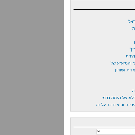
אל
"
ן"
רתית
 והמזעזע של
דת ושוויון
ה
לוג של נעמה כרמי
יים ובוא נדבר על זה