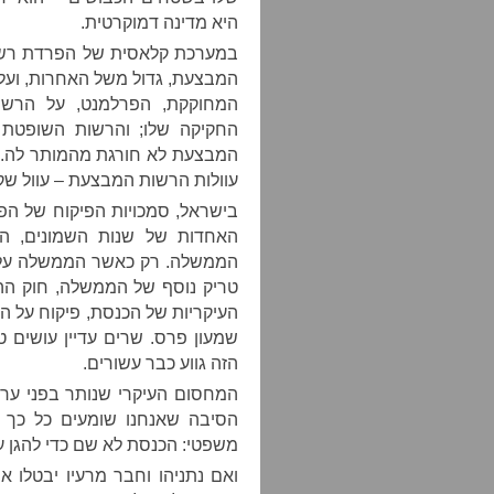
היא מדינה דמוקרטית.
במערכת קלאסית של הפרדת רשוי
המבצעת, גדול משל האחרות, ועל 
המחוקקת, הפרלמנט, על הרש
החקיקה שלו; והרשות השופטת 
המבצעת לא חורגת מהמותר לה. כ
עוולות הרשות המבצעת – עוול שק
בישראל, סמכויות הפיקוח של הפר
האחדות של שנות השמונים, הי
הממשלה. רק כאשר הממשלה על 
טריק נוסף של הממשלה, חוק ה
העיקריות של הכנסת, פיקוח על ה
שמעון פרס. שרים עדיין עושים 
הזה גווע כבר עשורים.
המחסום העיקרי שנותר בפני ער
הסיבה שאנחנו שומעים כל כך ה
משפטי: הכנסת לא שם כדי להגן ע
ואם נתניהו וחבר מרעיו יבטלו 