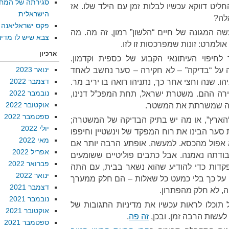
סגירתה של המח
ליט דווקא עכשיו לבלות זמן עם הילד שלו. אז
הישראלית
לה?
פקס ישראליאנה
 המגונה של חיים “הלשון” רמון, זה מה. מה
צבא שיש לו מדינ
למרט: זונות שמפרכסות זו לזו.
ארכיון
חיפוי העיתונאי הקבוע של כספית וקדמון.
ינואר 2023
ה על “בדיקה” – לא חקירה – סער נחשב לאחד
דצמבר 2022
 שנה וחצי אחר כך, נתניהו רואה בו יריב מר.
נובמבר 2022
ירה ההם. משטרת ישראל, תחת המפכ”ל דנינו,
אוקטובר 2022
רה שמשרתת את המשטר.
ספטמבר 2022
“הארץ”, או מה יש בתיק הבדיקה של המשטרה;
יולי 2022
ער הבינו את רוח המפקד של וינשטיין וחיפפו
מאי 2022
 אפול מהכסא. למעשה, אופתע הרבה יותר אם
אפריל 2022
תה נאמנה. אבל כתבים פוליטיים ששומעים
פברואר 2022
קדות כדי להודיע שהוא נשאר בבית, עם התה
ינואר 2022
ים על כך בלי כמעט כל שאלות – הם חלק ממערך
דצמבר 2021
ה, לא חלק מהפתרון.
נובמבר 2021
תוכלו לראות עכשיו את מדיניות התגובות של
אוקטובר 2021
עשות הרבה זמן. ובכן,
זה פה
.
ספטמבר 2021