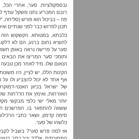
ובספקולציות. סער, אחרי הכל, 
רובם המכריע נתנו משקל עודף לס
פה – כביכול הוא פורש (סליחה, “ל
תכנן לפרוש כבר לפני שנתיים ואיכ
כלבתא, במטותא. הקשקוש הזה ה
להוציא נחום ברנע, הם לא דלקו.
סער על פרישה נראה באופן חשוד כ
ותומכי סער המריצו את הבאים ל
הנאום שלו. מיד לאחר מכן טבעה 
הקינות הללו, יש לציין, היו משונ
אף אחד לא יכול להצביע ולו על
של ישראל בכיוון האנטי-דמוקרט
האזרחות, ואימץ את הדו”חות של 
יותר מאלי ישי כלפי מבקשי מקל
ששווה להתפאר בו. הפרשנים הפו
סימה קדמון, ושאר כתבי הרכילו
כלשהו של סער.
אז למה פרש סער? בשביל לקבל
המסורתית. אלדד יניב כתב בטווי