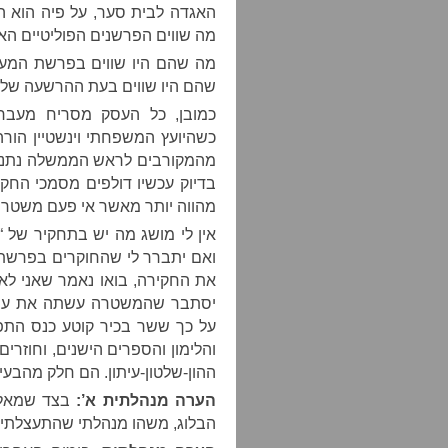
האגדה לבית סער, על פיה הוא הח
מה שווים הפרשנים הפוליטיים הא
מה שהם היו שווים בפרשת המעשה
שהם היו שווים בעת ההרשעה של או
כמובן, כל העסק מסריח מעבר ל
כשהיועץ המשפחתי וינשטיין הור
מהמקורבים לראש הממשלה נתניהו.
בדיוק עכשיו דולפים מסמכי החק
מהווה יותר מאשר אי פעם משט
אין לי מושג מה יש בתחקיר של 
ואם יתברר לי שהחוקרים בפרשת ס
את החקירה, בואו נאמר שאני לא
יסתבר שהמשטרה עשתה את עבוד
על כך ששר בכיר קוטע כנס התפ
והלימון והספרים הישנים, וחוזר
ההון-שלטון-עיתון. הם חלק מהבעי
הערה מנהלתית א’:
בצד שמאל 
הבלוג, משהו מנהלתי שהתעצלתי ל