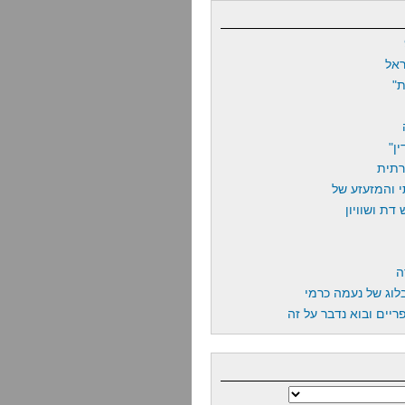
אל
"
ן"
רתית
 והמזעזע של
דת ושוויון
ה
לוג של נעמה כרמי
יים ובוא נדבר על זה