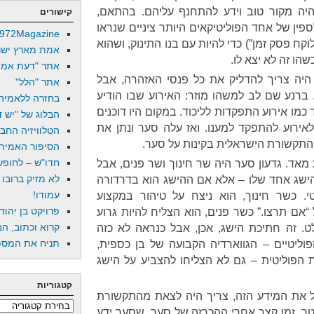
היה מקור טוב וידע להתחנף עליהם. בהתאם,
קישורים
פין של אחד הפוליטיקאים היותר ציניים שנראו
972Magazine
וקח פסק זמן”) כדי להיות עם בנו התינוק, ושהוא
אמת מארץ ישר
שהו זה לא יצא לו.
אתר "דעת אמת
יה צריך להדליק את כל פנסי האזהרה, אבל
אתר "הלל"
 ברנע שם לב למשהו מוזר: האירוע שבו הודיע
בחזרה ללאמיה
מו אירוע התפקדות לליכוד. במקום היו דוכנים
הבלוג של "יש די
אירוע להתפקד למענו. ואז עלה סער ונתן את
הטלוויזיה החב
התקשורת הישראלית בקינות על סער.
הסיפור האמיתי
חדו"ש – לחופש 
ות מאד. גדעון סער היה שר חינוך ושר פנים, אבל
לא מזיק ברובו
 הישג אחד שלו – אלא אם ההישג הוא בדרדורה
עמודו!
י. כשר חינוך, הוא ניצח על טיהור במקצוע
פרויקט בן יהוד
“אם תרצו.” כשר פנים, הוא הצליח להיות גרוע
קרוא וכתוב, הב
ט. זה חתיכת הישג, אכן, אבל כנראה לא כזה
תניח את המספר
ליטיים – הגווארדיה הקבועה של בן כספית,
ת הפוליטית – גם לא הצליחו להצביע על הישג
קטגוריות
 את המידע הזה, צריך היה לצאת מהתקשורת
קטגוריות
טר, זמן קצר אחרי ההכרזה של סער, שסער ידע