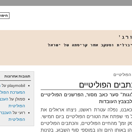
הפוליטיים
תגובות אחרונות
תבים הפוליטיים
playmobil
על
ה
המערכת הפולי
וגות” סער כאב מסור, הפרשנים הפוליטיים
סמולן
על
העכב
לבצבץ העובדות
הפוליטית
לכאבנו, נפלה עטרת ראשנו, ניצחו אראלים את
רועי
על
העכברו
 מי שפתח את הטורים הפוליטיים ביום חמישי.
הפוליטית
 זמן” מהחיים הפוליטיים, והכתבים הפוליטיים
ן באותו היום והן במוספי סוף השבוע, בקינות