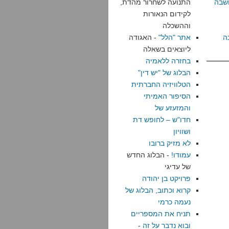
שבה
התנועה לשחרור מהדת,
לקידום הנאורות
וההשכלה
ה
אתר "הלל"
- האגודה
ליוצאים בשאלה
בחזרה ללאמיה
הבלוג של "יש דין"
הטלוויזיה החברתית
הסיפור האמיתי
והמזעזע של
חדו"ש – לחופש דת
ושוויון
לא מזיק ברובו
עמודו!
- הבלוג החדש
של עדיגי
פרויקט בן יהודה
קרוא וכתוב, הבלוג של
נעמה כרמי
תניח את המספריים
ובוא נדבר על זה
-