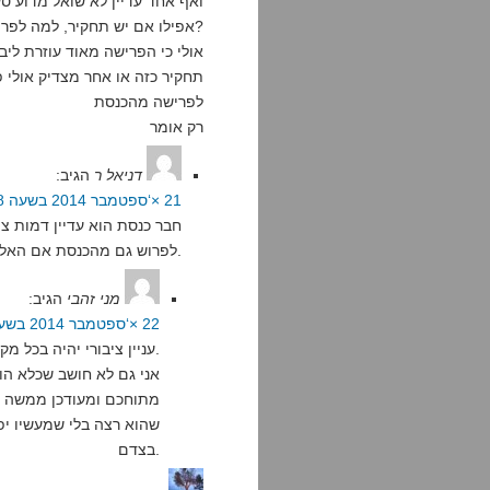
ואף אחד עדיין לא שואל מדוע ס
אפילו אם יש תחקיר, למה לפרוש מהכנסת?
אולי כי הפרישה מאוד עוזרת ליב
תחקיר כזה או אחר מצדיק אולי
לפרישה מהכנסת
רק אומר
דניאל ר
הגיב:
21 ×‘ספטמבר 2014 בשעה 18:28
חבר כנסת הוא עדיין דמות ציב
לפרוש גם מהכנסת אם האלטרנטיבה היא כלא.
מני זהבי
הגיב:
22 ×‘ספטמבר 2014 בשעה 7:24
עניין ציבורי יהיה בכל מקרה (אלא אם כן התחקיר ייגנז בסופו של דבר).
אני גם לא חושב שכלא הו
מתוחכם ומעודכן ממשה קצ
שהוא רצה בלי שמעשיו יפ
בצדם.