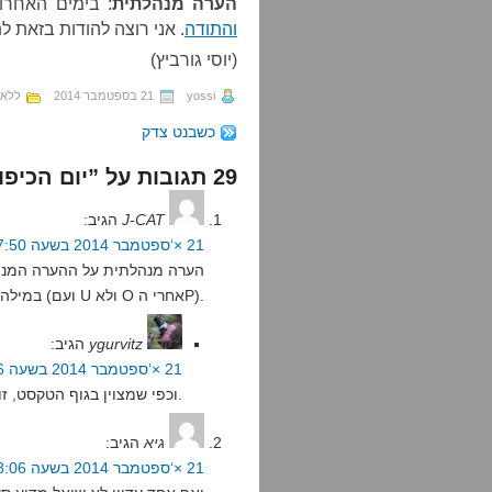
הערה מנהלתית
: בימים האחרו
והתודה
. אני רוצה להודות בזאת ל
(יוסי גורביץ)
yossi
21 בספטמבר 2014
ללא 
כשבנט צדק
29 תגובות על ”יום הכיפורים של הכתבים הפוליטיים“
J-CAT
הגיב:
21 ×‘ספטמבר 2014 בשעה 17:50
הערה מנהלתית על ההערה המנהל
– המונח המקובל הוא Sockpuppet, במילה אחת (ועם U ולא O אחרי הP).
ygurvitz
הגיב:
21 ×‘ספטמבר 2014 בשעה 17:56
וכפי שמצוין בגוף הטקסט, זו לא שגיאה אלא ארכאיזם מכוון.
גיא
הגיב:
21 ×‘ספטמבר 2014 בשעה 18:06