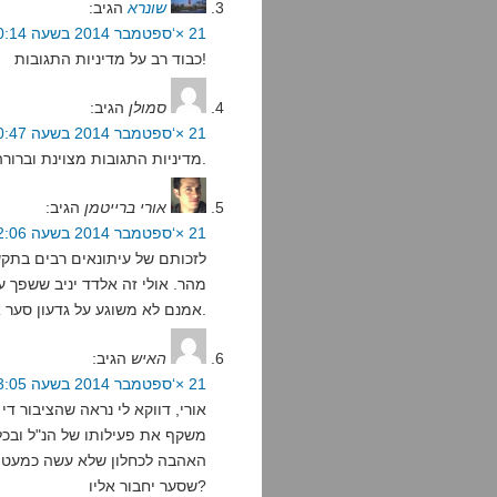
שונרא
הגיב:
21 ×‘ספטמבר 2014 בשעה 20:14
כבוד רב על מדיניות התגובות!
סמולן
הגיב:
21 ×‘ספטמבר 2014 בשעה 20:47
מדיניות התגובות מצוינת וברורה.
אורי ברייטמן
הגיב:
21 ×‘ספטמבר 2014 בשעה 22:06
לזכותם של עיתונאים רבים בתקש
מהר. אולי זה אלדד יניב ששפך ע
אמנם לא משוגע על גדעון סער אבל גם לא שונא אותו ממש.
האיש
הגיב:
21 ×‘ספטמבר 2014 בשעה 23:05
אורי, דווקא לי נראה שהציבור ד
משקף את פעילותו של הנ"ל ובכל
האהבה לכחלון שלא עשה כמעט כל
שסער יחבור אליו?