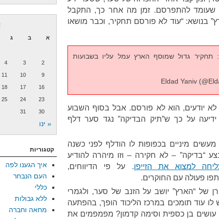
, שעומד להתפרסם. זמן מה אחר כך, התקבל
 בנושא: “עוד לא פורסם תחקיר, וכבר מושאו
א
א
ב
ג
 תחקיר גדול שמוסף הארץ עמל עליו בשבועות
4
3
2
11
10
9
18
17
16
25
24
23
לא יודעים, הוא לא פורסם. אבל בסוף השבוע
31
30
רסם ידיעה על כך ש”תיק הבדיקה” נגד סער דלף
« ינו
 מעשים מיניים בכפופות לו הודלף לפני כשנה
קטגוריות
צע “בדיקה” – לא חקירה – וזו מיהרה להודיע
איך הגענו לפה
יחה למצוא את הזייפן
. על פי הדיווחים,
העם הנבחר
פו פעולה עם החוקרים.
כללי
רן של “הארץ” יושב על הזנב של סער, ולגמרי
ללא גבולות
לו עוד תומכים במרכז הליכוד הופך, בהפתעה
מחאה וחברה
ה עושים בן כספית וסימה קדמון? מפמפמים את