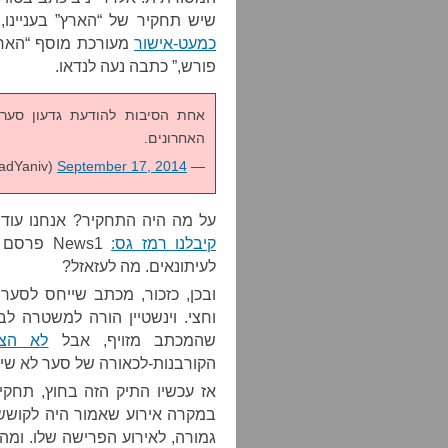
שיש תחקיר של “הארץ” בעניינו
כמעט-אישור
מעורכת מוסף “הארץ”
פורש,” כתבה נעה לנדאו.
אחת הסיבות להודעת גדעון סער:
האחרונים.
September 17, 2014
— Eldad Yaniv (@EldadYaniv)
על מה היה התחקיר? אנחנו עוד 
קיבלנו רמז גס:
News1 פ
לעיתונאים. מה לעזאזל?
ובכן, כזכור, מכתב שייחס לסער
וחצי. וינשטיין הורה למשטרה לב
שהמכתב מזויף, אבל
לא הצל
הקורבנות-לכאורה של סער לא שית
אז עכשיו התיק הזה בחוץ, תחקי
במקרה אירוע שאמור היה לקושש 
גמורה, לאירוע הפרישה שלו. ומ