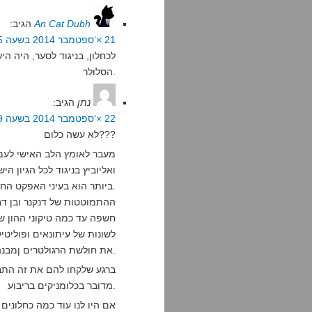
An Cat Dubh
הגיב:
21 ×‘ספטמבר 2014 בשעה 23:15
לכחלון, בניגוד לסער, היה 
הסלולר.
נתן
הגיב:
22 ×‘ספטמבר 2014 בשעה 8:19
לא עשה כלום???
מעבר לאומץ הלב האישי לעמוד
ואליוביץ בניגוד לכל הגיון 
ביותר הוא בעיני האפקט החינוכי.
ההתמוטטות של דנקנר ובן ד
חשפה עד כמה טיקוני ההון ש
לשונות של עיתונאים ופוליט
את חולשת הרגולטרים ןמבנה המשק המעוות כדי למצוץ את הציבור.
ברגע שלקחו להם את זה התבר
מדובר בכלומניקים בריבוע.
אם היו לנו עוד כמה כחלוני