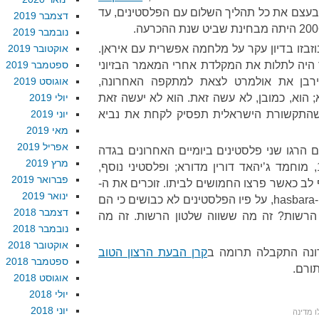
עצם את כל תהליך השלום עם הפלסטינים, עד
דצמבר 2019
נובמבר 2019
זבזו בדיון עקר על מלחמה אפשרית עם איראן.
אוקטובר 2019
 היה לתלות את המקלדת אחרי המאמר הבזיוני
ספטמבר 2019
ירבן את אולמרט לצאת למתקפה האחרונה,
אוגוסט 2019
 הוא, כמובן, לא עשה זאת. הוא לא יעשה זאת
יולי 2019
ן שהתקשורת הישראלית תפסיק לקחת את נביא
יוני 2019
מאי 2019
אפריל 2019
ם הרגו שני פלסטינים ביומיים האחרונים בגדה
מרץ 2019
המערבית, אחד מהם ילד בן 13, מוחמד ג’יהאד דורין מדורא; ופלסטיני נוסף,
פברואר 2019
ן 60, מת מהתקף לב כאשר פרצו החמושים לביתו. זוכרים את ה-
ינואר 2019
talking point ההוא של מערכת ה-hasbara, על פיו הפלסטינים לא כבושים כי הם
דצמבר 2018
הרשות? זה מה ששווה שלטון הרשות. זה מה
נובמבר 2018
אוקטובר 2018
נה התקבלה תרומה ב
קרן הבעת הרצון הטוב
ספטמבר 2018
תורם.
אוגוסט 2018
יולי 2018
יוני 2018
 מדינה