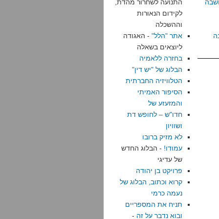
שבה
התנועה לשחרור מהדת,
לקידום הנאורות
וההשכלה
ה
אתר "הלל"
- האגודה
ליוצאים בשאלה
בחזרה ללאמיה
הבלוג של "יש דין"
הטלוויזיה החברתית
הסיפור האמיתי
והמזעזע של
חדו"ש – לחופש דת
ושוויון
לא מזיק ברובו
עמודו!
- הבלוג החדש
של עדיגי
פרויקט בן יהודה
קרוא וכתוב, הבלוג של
נעמה כרמי
תניח את המספריים
ובוא נדבר על זה
-