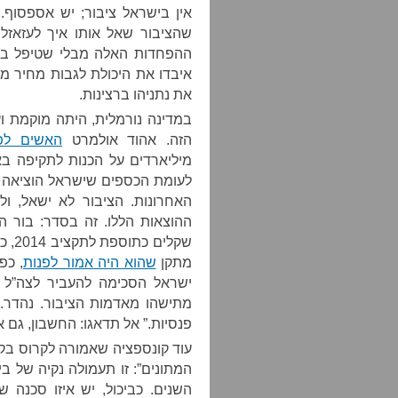
שהציבור שאל אותו איך לעזאזל
ההפחדות האלה מבלי שטיפל בב
איבדו את היכולת לגבות מחיר מ
את נתניהו ברצינות.
במדינה נורמלית, היתה מוקמת ו
הזה. אהוד אולמרט
האשים לפ
האחרונות. הציבור לא ישאל, ול
ההוצאות הללו. זה בסדר: בור ה
מתקן
שהוא היה אמור לפנות
ישראל הסכימה להעביר לצה”ל מ
מתישהו מאדמות הציבור. נהדר. 
פנסיות.” אל תדאגו: החשבון, גם א
עוד קונספציה שאמורה לקרוס בקול
המתונים”: זו תעמולה נקיה של 
השנים. כביכול, יש איזו סכנה 