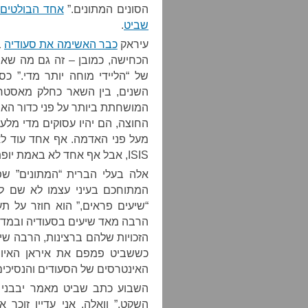
הסונים המתונים.”
אחד הבולטים
שביט
.
עיראק
כבר האשימה את סעודיה
הכחישה, כמובן – זה גם מה שאנ
של “הליידי מוחה יותר מדי.” כ
השנים, בין השאר כחלק מאסטרט
המושחתת ביותר על פני כדור האר
החוצה, הם יהיו עסוקים מדי מל
מעל פני האדמה. אף אחד עוד לא
ISIS, אבל אף אחד לא באמת יופתע כאשר הן יצוצו.
אלה בעלי הברית “המתונים” ש
המתוחכם בעיני עצמו לא שם לב
“שיעים פראים,” הוא חוזר על ת
הרבה מאד שיעים בסעודיה ובמדינ
הזכויות שלהם ברצינות, הרבה שיי
כששביט פמפם את איראן האיומה
האינטרסים של הסעודים והנסיכים
השבוע כתב שביט מאמר יבבני ב”
השקט.” וואלה. אני עדיין זוכר א