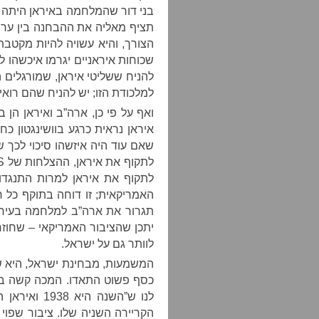
בני דור שהמלחמה באיראן היתה מ
תציף מאליה את ההבחנה בין ערב
הצורך, והיא עשויה להיות מקטבת
שכוחות איראניים יגרמו איכשהו ל
להניח ששליטי איראן, שמורגלים 
למלכודת הזו; יש להניח שהם רוא
ואף על פי כן, ארה”ב ואיראן הן 
איראן נראית כרגע בוושינגטון 
שאם עוד היה איזשהו סיכוי לכך
לתקוף את איראן למרות התנגדו
האמריקאית; זו דוחה בתוקף כל ר
תגרור את ארה”ב למלחמה בעיראק
יתכן שהציבור האמריקאי – שחוזר
לוותר גם על ישראל.
המשמעות, מבחינת ישראל, היא ש
כסף פשוט התאדו. המכה קשה במי
לנו ש”השנה ה
הקריירה השניה שלו. ציבור שפוי 