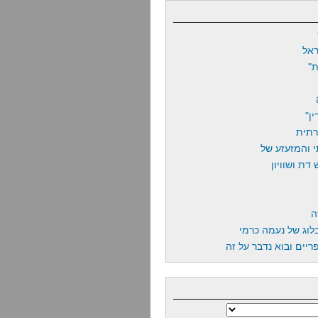
אל
"
ן"
רתית
 והמזעזע של
דת ושוויון
ה
לוג של נעמה כרמי
יים ובוא נדבר על זה