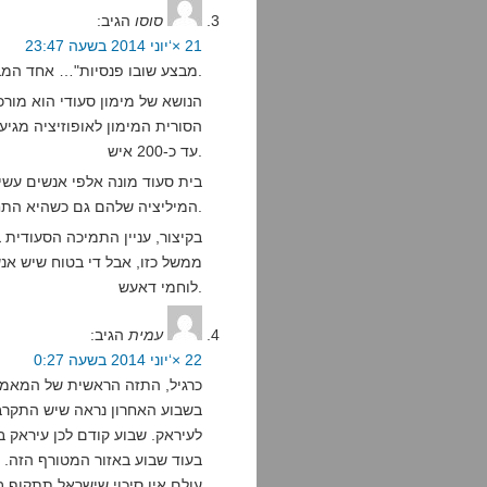
סוסו
הגיב:
21 ×‘יוני 2014 בשעה 23:47
"מבצע שובו פנסיות"… אחד המבריקים.
הנושא של מימון סעודי הוא מור
הסורית המימון לאופוזיציה מגי
עד כ-200 איש.
בית סעוד מונה אלפי אנשים עשי
המיליציה שלהם גם כשהיא התחברה לדאעש.
בקיצור, עניין התמיכה הסעודית
ממשל כזו, אבל די בטוח שיש א
לוחמי דאעש.
עמית
הגיב:
22 ×‘יוני 2014 בשעה 0:27
בשבוע האחרון נראה שיש התקרבו
לעיראק. שבוע קודם לכן עיראק ב
בעוד שבוע באזור המטורף הזה.
עולם אין סיכוי שישראל תתקוף ב