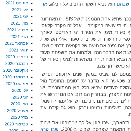
אוגוסט 2021
 שבהם
הוא נביא השקר החביב על הבלוג,
ארי
יולי 2021
יוני 2021
בכך שהיא אחת המממנות של ISIS. זו האחרונה
מאי 2021
י הייתי עושה במקומה – אבל זה מקרה קלאסי
אפריל 2021
סף סעודי מימן את הטרור הג’יהאדיסטי לאורך
מרץ 2021
גיית ההשרדות של בית סעוד, אולי השושלת
פברואר 2021
ץ: אם נפנה את הזעם של הקנאים הדתיים שלנו
ינואר 2021
עשות את הדבר הנכון ולמחות את משפחת סעוד
דצמבר 2020
 הביא הוכחות חד משמעיות למימון סעודי של
נובמבר 2020
אוקטובר 2020
פמפם לנו שביט במשך שנים ארוכות. הפרשן
ספטמבר 2020
 שכאשר הוא מדבר על “סונים מתונים” מול
אוגוסט 2020
עמולה סעודית שהיא הכל חוץ ממתוחכמת. יש
יולי 2020
ות המפרץ. בבחריין הם רוב. אם הם ידרשו את
יוני 2020
ח’ים ונסיכים יתנדנדו, כנדרש, על עמודי חשמל.
מאי 2020
, בשליחות נתניהו וברק, הוא גם קידם את
אפריל 2020
.
מרץ 2020
הארץ”, שבו קונן על כך ש”בזבזנו את שנות
פברואר 2020
ת המאמר שפרסם שביט ב-2006,
שבו קרא
ינואר 2020