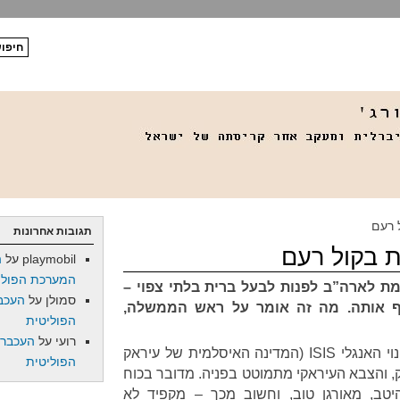
 רעם
תגובות אחרונות
ת בקול רעם
playmobil
על
ה
המערכת הפולי
ת לארה”ב לפנות לבעל ברית בלתי צפוי –
סמולן
על
העכב
וף אותה. מה זה אומר על ראש הממשלה,
הפוליטית
רועי
על
העכברו
מיליציה ג’יהאדיסטית שזכתה לכינוי האנגלי ISIS (המדינה האיסלמית של עיראק
הפוליטית
, והצבא העיראקי מתמוטט בפניה. מדובר בכוח
יטב, מאורגן טוב, וחשוב מכך – מקפיד לא