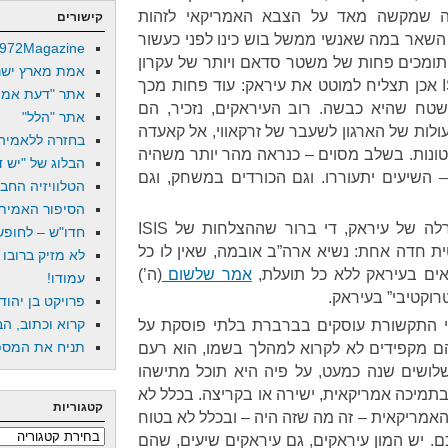
 שמקשה מאד על הצבא האמריקאי לזהות
קישורים
 השאר במה שאנשי ממשל בוש כינו לפני כעשור
972Magazine
ול Baathist dead enders – תומכים פחות של משטר סדאם ויותר של עקרון
אמת מארץ ישר
שלטון הסונה. לא ברור האם ISIS אכן תצליח למוטט את עיראק: עוד פחות מכך
אתר "דעת אמת
טח שהיא כבשה. רוב העיראקים, נזכיר, הם
אתר "הלל"
עקבות הפעולות של הארגון לשעבר של זרקאווי, אל קאעדה
בחזרה ללאמיה
טונות. בשלב מסוים – כנראה מהר יותר משהיה
הבלוג של "יש די
– השיעים יתעוררו. וגם הכורדים במשחק, וגם
הטלוויזיה החב
הסיפור האמיתי
אבל אף שלא ברור מה יהיה גורלה של עיראק, די ברור שההצלחות של ISIS
חדו"ש – לחופש 
ית חדה אחת: נשיא ארה”ב אובמה, שאין לו כל
לא מזיק ברובו
קאים בעיראק ללא כל תועלת,
אמר שלשום
(ה’)
עמודו!
רוקטיבי” בעיראק.
פרויקט בן יהוד
קרוא וכתוב, הב
י התקשורת עוסקים בברברת בלתי פוסקת על
תניח את המספר
 מקפידים לא לקרוא למהלך בשמו, הוא רעם
לושים שנה כמעט, על פיה היא תוכל מתישהו
בתמיכה אמריקאית, ישירה או בקריצה. בכלל לא
קטגוריות
אמריקאית – זה מה שזה היה – ובכלל לא בטוח
קטגוריות
ם. יש המון עיראקים, גם עיראקים שיעים, שהם