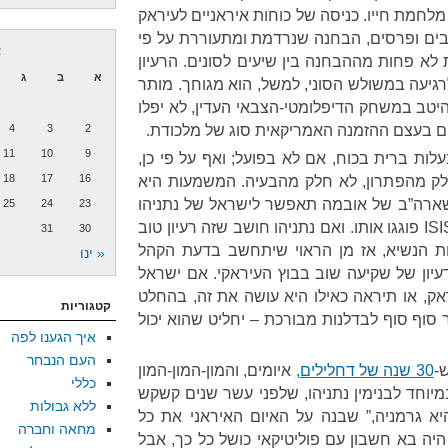
לחמת חייו. כניסה של כוחות איראניים לעיראק
ים ופרסים, הבחנה שנרדמת ומתעוררת על פי
א
 לא פחות מההבחנה בין שיעים לסונים. הרעיון
א
ב
ג
רגיעה במשולש הסוני, למשל, הוא מגוחך. מותר
היטב במשחק הדיפלומטי-הצבאי העדין, לא יפלו
ים בעצם ההזמנה האמריקאית סוג של מלכודת.
2
3
4
11
10
9
בעלות ברית בכוח, אם לא בפועל; ואף על פי כן,
18
17
16
כחלק מהפתרון, לא חלק מהבעיה. המשמעות היא
 שארה”ב של אובמה תאפשר לישראל של נתניהו
25
24
23
לתקוף את איראן, ההצלחות של ISIS פוגגו אותו. ואם נתניהו חושב שזה רעיון טוב
31
30
ת הנשיא, אז מן הראוי שיתחשב בדעת הקהל
« ינו
עיון של שקיעה שוב בבוץ העיראקי. אם ישראל
, או תיראה כאילו היא עושה את זה, בהחלט
קטגוריות
 סוף סוף לבדלנות מבורכת – יחליט שהוא יכול
איך הגענו לפה
העם הנבחר
-
30 שנה של דחלילים,
איומים, והמון-המון-המון
כללי
וחד לבנימין נתניהו, שלפני עשר שנים קשקש
ללא גבולות
יא 1938 ואיראן היא גרמניה,” שבנה על האיום האיראני את כל
מחאה וחברה
היה בא חשבון עם פוליטיקאי כושל כל כך, אבל