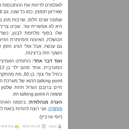
לאולמרט לדחות את ההתכנסות וב
שאיראן תופצץ. כמו כל שנה, גם 2006 היתה מבחינת שביט שנת ההכרעה.
שמונה שנים חלפו, שרבות מהן בו
היא לא אפשרית עוד. שביט צריך
שלו בסוף מלחמת לבנון, כשד
הכושלת, האיומה והמיותרת ההיא;
גם עכשיו. אבל אולי הגיע הזמ
השקר הזה ברצינות.
ועוד דבר אחד:
כוחותינו האמיצי
ג’מיל עלי צוף, ב
חיים ברובם הגדול תחת שלטון 
ששווה ה-talking point הזו.
הערה מנהלתית:
ביממה האחרו
והתודה
. אני רוצה להודות בזאת ל
(יוסי גורביץ)
yossi
21 ביוני 2014
צבא שיש לו