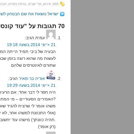
ISIS
,
איראן
,
ארי שביט
,
בנימין נתניהו
,
הבהמ
ישראל נושאת את שם הבטחון לשו
70 תגובות על ”עוד קונספציה קורסת בקול רעם“
עמית
הגיב:
21 ×‘יוני 2014 בשעה 19:18
הבעיה של ביבי תמיד הייתה המ
לעשות מה שהוא רוצה בזמן שבר
שתורם לאינטרסים שלהם
אוריה בר-מאיר
הגיב:
21 ×‘יוני 2014 בשעה 19:29
היה חסר לי דבר אחד: אם הרעיון
האמירים הסעודיים – מי המתונים בסיפור הזה?
משהו אומר לי שרצית להגיד שאי
(אולי התכוונת למשהו אחר, לא 
תהיה כוונתך) מישהו עוד יחשוב שיוסי גורביץ אמר שכל המוסלמים פסיכיים.
(רק אומר)