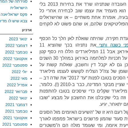
סגירתה של המח
אין בישראל ציבור; יש אספסוף. העובדה שנתניהו שרד את בחירות 2013 בלי
הישראלית
 הוא מעמיד את עצמו שוב לבחירה אחרי כל
פקס ישראליאנה
עיה, אומרת אחת משתיים – או שהישראלים
צבא שיש לו מדינ
הפוליטיקאים שלהם, או שהם פשוט לא לוקחים
ארכיון
עדת חקירה, שהיתה שואלת לאן הלך כל הכסף
ינואר 2023
ני כשנה וחצי
את נתניהו בכך שהוציא 11
דצמבר 2022
מיליארדים על הכנות לתקיפה באיראן; אבל 11 המיליארדים הללו היו כסף קטן
נובמבר 2022
לעומת הכספים שישראל הוציאה על תכניות למלחמה באיראן במהלך 30 השנים
אוקטובר 2022
כן גם לא יקבל דין וחשבון, שאלות קשות על
ספטמבר 2022
שומן של צה”ל הצליח לקושש לעצמו מיליארד
יולי 2022
שקלים כתוספת לתקציב 2014, כי הסכים בטובו לפנות “עד 2017” את שדה דב –
מאי 2022
, כפי שציין מבקר המדינה, כבר ב-2010 (!). כלומר,
אפריל 2022
יליארד שקלים כדי שיסכים בטובו להתפנות
פברואר 2022
וזה בלי שקיבלנו את החשבון על מבצע “שובו
ינואר 2022
ם יתאחר, יגיע.
דצמבר 2021
נובמבר 2021
 רעם היא זו של “השיעים האיומים מול הסונים
אוקטובר 2021
בית סעוד שהמון פרשנים בישראל פמפמו לאורך
ספטמבר 2021
שיעית איומה, ומי שעומד מולה הם ה”משטרים