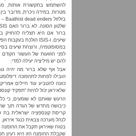
להשתמש בתקשורת אותות, מה
מטרות. במידה ניכרת, מדובר בין
בזלז
ברור אם היא תצליח להחזיק בש
שיעים. ו-ISIS הולכת ב
במסופוטמיה, ורוצחת שיעים בסי
לפני הזוועות של העשור הקודם 
להם יש מיליציה יעילה למדי.
הובילו לפחות לתהפוכה דיפלומט
כוונה להטביע עוד חיילים אמרי
שלאיראן יכול להיות “תפקיד קונסט
הרעש שאתם לא שומעים, כי כל
כיבושה מחדש של הגדה תוך שהם
קריסת קונספציה ישראלית בת ש
לנהל מערכה צבאית כנגד איראן, 
בטוח שאיראן תקבל את ההזמנה ה
שקבלת ההזמנה הזו היא רעיון חכ