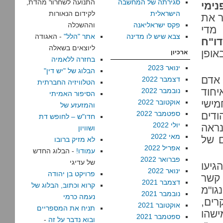
סגירתה של המחשבה
התנועה לשחרור מהדת,
נימי
הישראלית
לקידום הנאורות
ר את
פקס ישראליאנה
וההשכלה
מדי
צבא שיש לו מדינה
אתר "הלל"
- האגודה
דו"ח
ליוצאים בשאלה
ופן
ארכיון
בחזרה ללאמיה
ינואר 2023
הבלוג של "יש דין"
 אדם
דצמבר 2022
הטלוויזיה החברתית
יחוד
נובמבר 2022
הסיפור האמיתי
מישי
אוקטובר 2022
והמזעזע של
ספטמבר 2022
דים
חדו"ש – לחופש דת
יולי 2022
נראה
ושוויון
מאי 2022
ם של
לא מזיק ברובו
אפריל 2022
עמודו!
- הבלוג החדש
פברואר 2022
של עדיגי
גיעו
ינואר 2022
פרויקט בן יהודה
 קשר
דצמבר 2021
קרוא וכתוב, הבלוג של
גו"מ
נובמבר 2021
נעמה כרמי
רים,
אוקטובר 2021
תניח את המספריים
ישהו
ספטמבר 2021
ובוא נדבר על זה
-