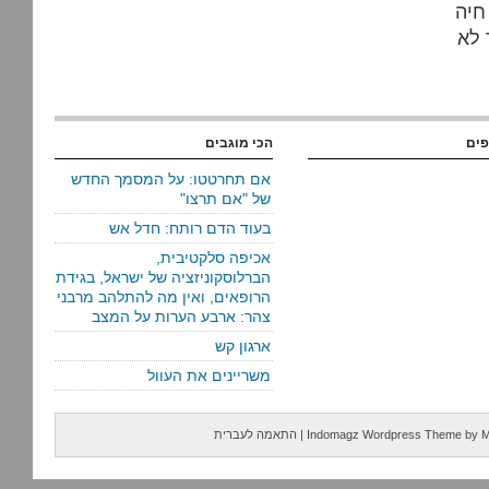
חיה
 לא
פים
הכי מוגבים
אם תחרטטו: על המסמך החדש
של "אם תרצו"
בעוד הדם רותח: חדל אש
אכיפה סלקטיבית,
הברלוסקוניזציה של ישראל, בגידת
הרופאים, ואין מה להתלהב מרבני
צהר: ארבע הערות על המצב
ארגון קש
משריינים את העוול
M
by
Indomagz Wordpress Theme
|
התאמה לעברית