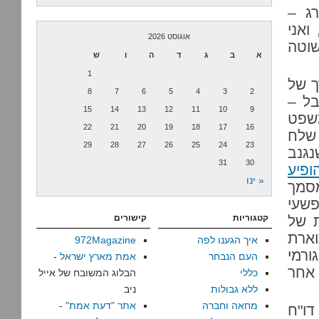
ג –
ואני
אוגוסט 2026
וטה
א
ב
ג
ד
ה
ו
ש
1
ך של
8
7
6
5
4
3
2
ובל –
15
14
13
12
11
10
9
שפט
22
21
20
19
18
17
16
 שלח
29
28
27
26
25
24
23
נגנב
31
30
ופיע
« ינו
מסמך
פשעי
 של
קטגוריות
קישורים
וארת
איך הגענו לפה
972Magazine
ורמי
העם הנבחר
אמת מארץ ישראל
-
אחר
כללי
הבלוג המשובח של אייל
ללא גבולות
ניב
מחאה וחברה
אתר "דעת אמת"
-
ו"ח