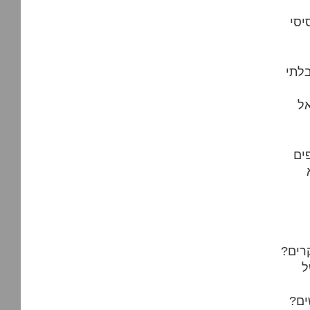
יסי
לתי
אל
ים
רים?
ל
ים?