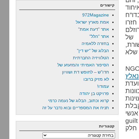
קישורים
יחוד
דו"ח
972Magazine
חזרו
אמת מארץ ישראל
זלם
אתר "דעת אמת"
 של
אתר "הלל"
ורת,
בחזרה ללאמיה
הבלוג של "יש דין"
 שלא
הטלוויזיה החברתית
הסיפור האמיתי והמזעזע של
ו בן דרור ימיני, שבימים כתיקונים הוא שופר של NGO
חדו"ש – לחופש דת ושוויון
נאלץ
לא מזיק ברובו
עדת
עמודו!
ונות
פרויקט בן יהודה
ינות
קרוא וכתוב, הבלוג של נעמה כרמי
קבלת
תניח את המספריים ובוא נדבר על זה
נשי
ל קצת "אשמה בשל קרבה" (guilt by
קטגוריות
ה חלק
קטגוריות