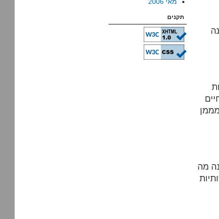
מאי 2006
תקנים
נה
ת
יים
מממן
נה מה
תיות