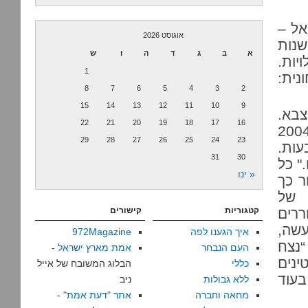
אל –
אוגוסט 2026
שנות
א
ב
ג
ד
ה
ו
ש
יות.
1
נית:
8
7
6
5
4
3
2
15
14
13
12
11
10
9
צבא.
22
21
20
19
18
17
16
-2004
29
28
27
26
25
24
23
עות.
31
30
" כל
« ינו
ר כך
 של
ררים
קטגוריות
קישורים
עשה,
איך הגענו לפה
972Magazine
“נצח
העם הנבחר
אמת מארץ ישראל
-
ינים
כללי
הבלוג המשובח של אייל
בעוד
ללא גבולות
ניב
מחאה וחברה
אתר "דעת אמת"
-