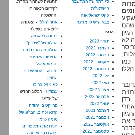
סגירתה של המחשבה
התנועה לשחרור מהדת,
רות
הישראלית
לקידום הנאורות
מים
פקס ישראליאנה
וההשכלה
שקיע
צבא שיש לו מדינה
אתר "הלל"
- האגודה
שהם
ליוצאים בשאלה
גיון
ארכיון
בחזרה ללאמיה
ה לא
ינואר 2023
הבלוג של "יש דין"
ריסר
דצמבר 2022
הטלוויזיה החברתית
לות,
נובמבר 2022
הסיפור האמיתי
 כמו
אוקטובר 2022
והמזעזע של
הללו
ספטמבר 2022
חדו"ש – לחופש דת
יולי 2022
ושוויון
מאי 2022
דובר
לא מזיק ברובו
אפריל 2022
חזית
עמודו!
- הבלוג החדש
פברואר 2022
רדן
של עדיגי
ינואר 2022
אחרי
פרויקט בן יהודה
דצמבר 2021
קרוא וכתוב, הבלוג של
גיון
נובמבר 2021
נעמה כרמי
ר את
אוקטובר 2021
תניח את המספריים
דבר
ספטמבר 2021
ובוא נדבר על זה
-