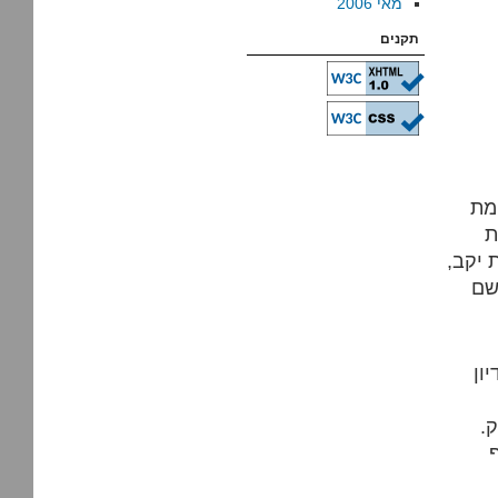
מאי 2006
תקנים
4 שנה למלחמת
ת
 יקב,
שם
ון
.