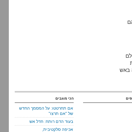
ם
לם
ה באש
פים
הכי מוגבים
אם תחרטטו: על המסמך החדש
של "אם תרצו"
בעוד הדם רותח: חדל אש
אכיפה סלקטיבית,