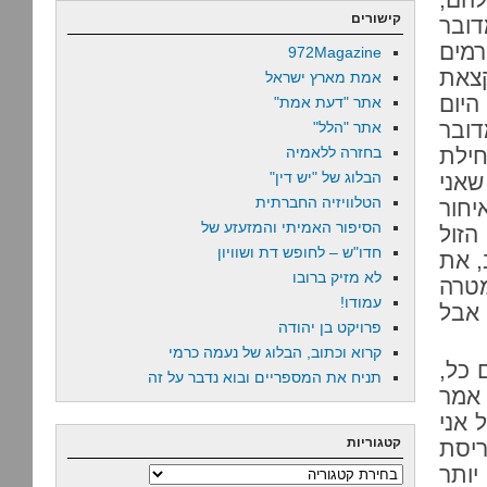
קישורים
דובר
רמים
972Magazine
קצאת
אמת מארץ ישראל
היום
אתר "דעת אמת"
דובר
אתר "הלל"
ילת
בחזרה ללאמיה
הבלוג של "יש דין"
שאני
הטלוויזיה החברתית
יחור
הסיפור האמיתי והמזעזע של
הזול
חדו"ש – לחופש דת ושוויון
, את
לא מזיק ברובו
מטרה
עמודו!
 אבל
פרויקט בן יהודה
קרוא וכתוב, הבלוג של נעמה כרמי
 כל,
תניח את המספריים ובוא נדבר על זה
 אמר
 אני
קטגוריות
ריסת
יותר
קטגוריות