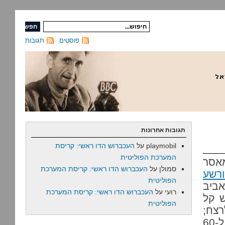
פוסטים
תגובות
תגובות אחרונות
playmobil
על
העכברוש הדו ראשי: קריסת
המערכת הפוליטית
מאסר
סמולן
על
העכברוש הדו ראשי: קריסת המערכת
ורשע
הפוליטית
אביב
רועי
על
העכברוש הדו ראשי: קריסת המערכת
 עונש קל
הפוליטית
רצח;
הפרקליטות ביקשה עונש שנע בין 30 חודשי מאסר ל-60