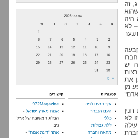
, זה
שהוא
אוגוסט 2026
 היה
א
ב
ג
ד
ה
ו
ש
– לא
תנער
1
8
7
6
5
4
3
2
15
14
13
12
11
10
9
בעה
22
21
20
19
18
17
16
חברו
29
28
27
26
25
24
23
 יש
רצות
30
31
« ינו
ן את
ע מן
אדם"
קטגוריות
קישורים
איך הגענו לפה
972Magazine
חנין
העם הנבחר
אמת מארץ ישראל
-
ו לא
כללי
הבלוג המשובח של אייל
עילה
ללא גבולות
ניב
ברת
מחאה וחברה
אתר "דעת אמת"
-