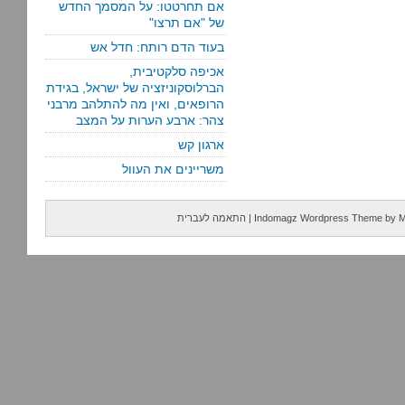
אם תחרטטו: על המסמך החדש
של "אם תרצו"
בעוד הדם רותח: חדל אש
אכיפה סלקטיבית,
הברלוסקוניזציה של ישראל, בגידת
הרופאים, ואין מה להתלהב מרבני
צהר: ארבע הערות על המצב
ארגון קש
משריינים את העוול
M
by
Indomagz Wordpress Theme
|
התאמה לעברית