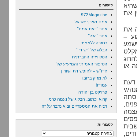
היא
קישורים
ן את
972Magazine
אמת מארץ ישראל
ה את
אתר "דעת אמת"
וע –
אתר "הלל"
שמע
בחזרה ללאמיה
הבלוג של "יש דין"
קלט
הטלוויזיה החברתית
הרוג
הסיפור האמיתי והמזעזע של
ה או
חדו"ש – לחופש דת ושוויון
לא מזיק ברובו
 דעת
עמודו!
היגי
פרויקט בן יהודה
הסתה
קרוא וכתוב, הבלוג של נעמה כרמי
נים,
תניח את המספריים ובוא נדבר על זה
עצמה
פסים
קטגוריות
בית
דים,
קטגוריות