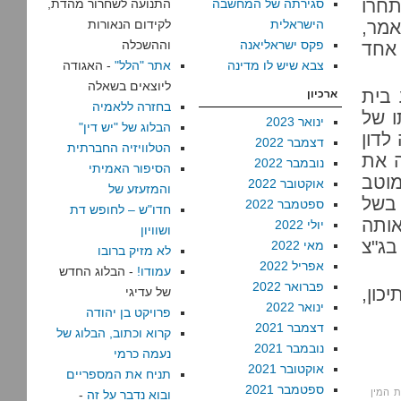
תחרו
סגירתה של המחשבה
התנועה לשחרור מהדת,
אמר,
הישראלית
לקידום הנאורות
פקס ישראליאנה
וההשכלה
 אחד
צבא שיש לו מדינה
אתר "הלל"
- האגודה
ליוצאים בשאלה
 בית
ארכיון
בחזרה ללאמיה
 של
ינואר 2023
הבלוג של "יש דין"
לדון
דצמבר 2022
הטלוויזיה החברתית
ה את
נובמבר 2022
הסיפור האמיתי
מוטב
אוקטובר 2022
והמזעזע של
בשל
ספטמבר 2022
חדו"ש – לחופש דת
ותה
יולי 2022
ושוויון
בג"צ
מאי 2022
לא מזיק ברובו
אפריל 2022
עמודו!
- הבלוג החדש
פברואר 2022
כון,
של עדיגי
ינואר 2022
פרויקט בן יהודה
דצמבר 2021
קרוא וכתוב, הבלוג של
נובמבר 2021
נעמה כרמי
אוקטובר 2021
תניח את המספריים
ספטמבר 2021
 המין
ובוא נדבר על זה
-