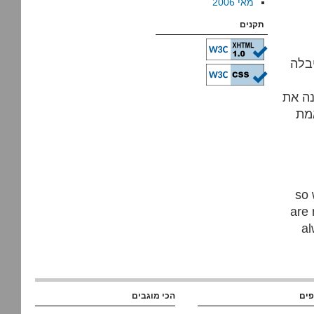
מאי 2006
תקנים
בלה
נה את
מת
so 
are 
al
פים
הכי מוגבים