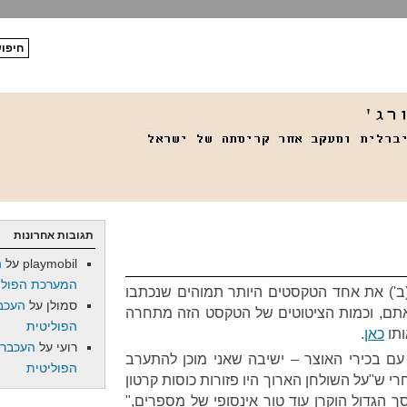
תגובות אחרונות
playmobil
על
ה
המערכת הפולי
(ב') את אחד הטקסטים היותר תמוהים שנכתבו
סמולן
על
העכב
אתם, וכמות הציטוטים של הטקסט הזה מתחרה
הפוליטית
ותו
כאן
.
רועי
על
העכברו
ם בכירי האוצר – ישיבה שאני מוכן להתערב
הפוליטית
 ש"על השולחן הארוך היו פזורות כוסות קרטון
 הגדול הוקרן עוד טור אינסופי של מספרים,"