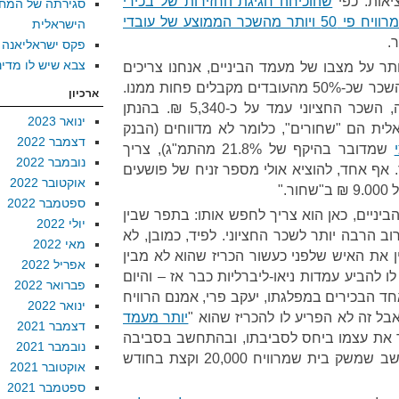
אות. כפי
שהוכיחה חגיגת החזירות של בכירי
סגירתה של המח
שמרוויח פי 50 ויותר מהשכר הממוצע של עובדי
הישראלית
.
פקס ישראליאנה
צבא שיש לו מדינ
תר על מצבו של מעמד הביניים, אנחנו צריכים
להסתכל על השכר החציוני, קרי השכר שכ-50% מהעובדים מקבלים פחות ממנו.
ארכיון
פה התמונה מזעזעת: לפני כשנה, השכר החציוני עמד על כ-5,340 ₪. בהנתן
ינואר 2023
ית הם "שחורים", כלומר לא מדווחים (הבנק
דצמבר 2022
שמדובר בהיקף של 21.8% מהתמ"ג), צריך
נובמבר 2022
. אף אחד, להוציא אולי מספר זניח של פושעים
אוקטובר 2022
."
ספטמבר 2022
יניים, כאן הוא צריך לחפש אותו: בתפר שבין
יולי 2022
ב הרבה יותר לשכר החציוני. לפיד, כמובן, לא
מאי 2022
ן את האיש שלפני כעשור הכריז שהוא לא מבין
אפריל 2022
 להביע עמדות ניאו-ליברליות כבר אז – והיום
פברואר 2022
ד הבכירים במפלגתו, יעקב פרי, אמנם הרוויח
ינואר 2022
יותר מעמד
דצמבר 2021
ד את עצמו ביחס לסביבתו, ובהתחשב בסביבה
נובמבר 2021
של יאיר לפיד, אין פלא שהוא חושב שמשק בית שמרוויח 20,000 וקצת בחודש
אוקטובר 2021
ספטמבר 2021