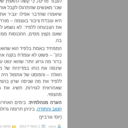
לעבור מדינה, כי קשה להאמין שק
שכר מאנשים שהתרגלו לקבל אותו 
שיאמרו שהדבר אפילו יגביר את
היא עובדת ציבור בעצמה – מורה,
את הצבעתה ללפיד. לא נשמע ל
שאם נקצץ מסים, ההכנסות ממסי
בה.
המפחיד באמת בלפיד הוא שהוא ל
כהן" – פשוט לא עומדת בקנה אח
ברור מה גרוע יותר: שהוא ינווט 
שינסה את כוחו במדיניות של 
האלה – והפוסט של אתמול היה ב
ללפיד את מה שניסה שרון בהצלח
שאחראית לגזירות, תשיג את מ
מהצפוי.
הערה מנהלתית:
בימים האחרונ
הטוב והתודה
, ביניהן תרומה גדול
(יוסי גורביץ)
yossi
2 באפריל 2013
מחאה וח