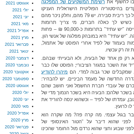
ובו לחשוף את
רשימת המשקיעים של המפלגה
אוגוסט 2021
ים בהיסטוריה הפוליטית הישראלית העניקו
יולי 2021
ערבות למפלגה של לפיד ויקבלו על כך ריבית סבירה. יש 79 מהם, וחלק ניכר מהם
יוני 2021
רבות של 130,000 ₪. כשיש לך כאלה חברים, מי צריך תרומות
מאי 2021
מהאוכלוסיה הכללית? סך הכל גייסה "יש עתיד" בתרומות כ-90,000 ₪ – פחות
אפריל 2021
 "יש עתיד" היא במובהק מפלגה של אנשי הון.
מרץ 2021
מות בעמוד של לפיד אחרי הפוסט של אתמול,
פברואר 2021
 זה רק עכשיו.
ינואר 2021
 רק פן אחד של הבעיה, ולא הבעייתי שבהם.
דצמבר 2020
ד את השכר במגזר הציבורי; הפוסט שלו כבר
נובמבר 2020
שמקבלים שכר גבוה למדי. הם
מיהרו להודיע
אוקטובר 2020
רה החדשה של מעמד הביניים. יש להבהיר:
ספטמבר 2020
בשכרם של עובדי חברת החשמל ואני חושב שהם
אוגוסט 2020
א בשכר שלהם: הבעיה היא בשכר הנמוך מדי של
יולי 2020
ובן, עמדתו של לפיד – וכשהוא ינסה להוריד את
יוני 2020
לו לרועץ.
מאי 2020
אפריל 2020
ובר בגול עצמי. מה קרה פה? מה שקרה הוא
מרץ 2020
לפני שהוא דיבר על "הטור האינסופי של
פברואר 2020
לפני שבוע וחצי שהוא נרדם מול החומר שהכינו
ינואר 2020