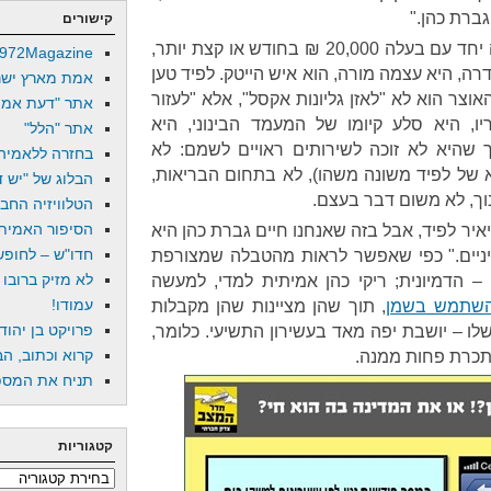
ברת כהן."
קישורים
גברת כהן, אליבא דלפיד, מכניסה יחד עם בעלה 20,000 ₪ בחודש או קצת יותר,
972Magazine
רה, היא עצמה מורה, הוא איש הייטק. לפיד טען
אמת מארץ ישר
ר הוא לא "לאזן גליונות אקסל", אלא "לעזור
אתר "דעת אמת
יו, היא סלע קיומו של המעמד הבינוני, היא
אתר "הלל"
 שהיא לא זוכה לשירותים ראויים לשמם: לא
בחזרה ללאמיה
של לפיד משונה משהו), לא בתחום הבריאות,
הבלוג של "יש די
ך, לא משום דבר בעצם.
הטלוויזיה החב
הסיפור האמיתי
 יאיר לפיד, אבל בזה שאנחנו חיים גברת כהן היא
חדו"ש – לחופש 
יניים." כפי שאפשר לראות מהטבלה שמצורפת
לא מזיק ברובו
– הדמיונית; ריקי כהן אמיתית למדי, למעשה
עמודו!
 השתמש בשמן
, תוך שהן מציינות שהן מקבלות
פרויקט בן יהוד
לו – יושבת יפה מאד בעשירון התשיעי. כלומר,
קרוא וכתוב, הב
תניח את המספר
קטגוריות
קטגוריות