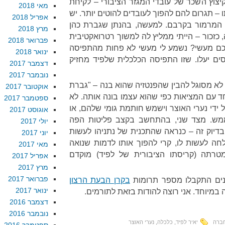
יצוץ השכר של עובדי המגזר הציבורי – לקיחת
מאי 2018
– תגרום להם להפוך לעובדים להוטים יותר. יש
אפריל 2018
 המרמור בקרבם. למעשה, בהנתן שגברת כהן
מרץ 2018
 כזכור – הייתי ממליץ לה למשוך רטרואקטיבית
פברואר 2018
כם מעשי? נשמע לי מעשי לא פחות מהתפיסה
ינואר 2018
ם יעלו. שזו התפיסה הכלכלית שלפיד מחזיק
דצמבר 2017
נובמבר 2017
א מסוגל להבין שהפנטזיה שהוא בנה – "גברת
אוקטובר 2017
ד עם המציאות כפי שהוא עצמו בונה אותה. לא
ספטמבר 2017
על ידי נערי האוצר וישמש חותמת גומי שלהם, או
אוגוסט 2017
ממש. מצד שני, בהתחשב בקצב פליטות הפה
יולי 2017
דיוק זה – כנראה שהתכנית של נתניהו לעשות
יוני 2017
ה לעשות לו, קרי להפוך אותו לדמות שנואה
מאי 2017
טרתה (קריסתו הציבורית של לפיד) מוקדם
אפריל 2017
מרץ 2017
פברואר 2017
ים התקבלו מספר תרומות
בקרן הבעת הרצון
ינואר 2017
ה במיוחד. אני רוצה להודות בזאת לתורמים.
דצמבר 2016
נובמבר 2016
ברה
יאיר לפיד
,
כלכלה
,
נערי האוצר