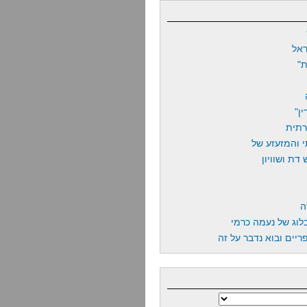
אל
"
ן"
רתית
 והמזעזע של
דת ושוויון
ה
לוג של נעמה כרמי
יים ובוא נדבר על זה