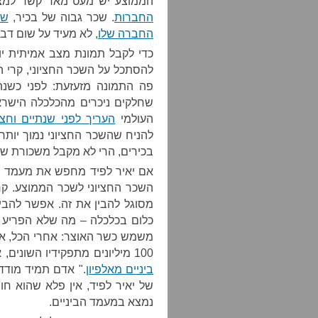
הממוצע יש מעט מאד קשר למצי
החברות
. שכר גבוה של בכיר,
החברה שלו
, לא מעיד על שום דבר
כדי לקבל תמונת מצב אמיתית יו
שחלקים ניכרים מהכלכלה הישראל
העולמי
העריך לפני שנתיים וחצי
להניח שהשכר החציוני נמוך יותר
בכירים, הרי לא מקבל משכורת של 9.000 ₪ ב"שחור
אם יאיר לפיד מחפש את מעמד הב
השכר החציוני לשכר הממוצע. קרו
מסוגל להבין את זה. אפשר להבי
כלום בכלכלה – מה שלא הפריע לו
משמש כשר האוצר: אחרי הכל, אח
100 מיליונים מתפקידיו השונים, אבל זה לא הפריע לו להכריז שהוא "
ביניים מאלפיון
." אדם תמיד מוד
נמצא במעמד הביניים.