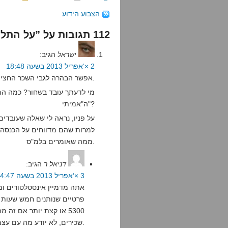
הצבוע הידוע
112 תגובות על ”על התלישות“
ישראל
הגיב:
2 ×‘אפריל 2013 בשעה 18:48
אפשר הבהרה לגבי השכר החציוני והעבודה בשחור? אני לא חושב שהבנתי.
מי לדעתך עובד בשחור? כמה הם 
ה"אמיתי"?
למרות שהם מדווחים על הכנסה נמ
ממה שאומרים בלמ"ס.
דניאל ר
הגיב:
3 ×‘אפריל 2013 בשעה 14:47
אתה מדמיין אינסטלטורים ומכ
פרטיים שנותנים חמש שעות ב
5300 או קצת יותר אם ז
שכירים, לא יודע מה עם עצמאים).