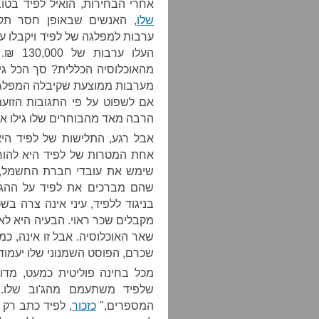
אחרי הבחירות, הואיל לפיד בט
שלו
, האנשים שבאופן חסר תקד
העלו ע
מערבות ממוצעת שקיבלה המפלגה.
אם לשפוט על פי התגובות הזוע
הרבה מאד מהבוחרים שלו גילו את
אבל רגע, התלישות של לפיד היא
אחת המטרות של לפיד היא להורי
שימש את עובדי חברת החשמל, 
שהם מברכים את לפיד על ההגד
בניגוד ללפיד, עיני אינה צרה 
מקבלים שכר ראוי. הבעיה היא ל
שאר האוכלוסיה. אבל זו אינה, כמ
שכרם, הפוסט השמנוני שלו יעמוד 
מכל בחינה פוליטית כמעט, מד
שלפיד משתעמם מהג'וב שלו. 
המספרים,"
כזכור
, לפיד כתב רק 