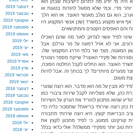
לא היה מי יודע מה לתרום לישיבות שבהן הוא
דצמבר 2019
יותר מדי, וכמי שלא מסוגל להודות בטעות או
נובמבר 2019
ערב, הוא גם נעלב מאנשי האוצר. אז הוא הלך
אוקטובר 2019
אף איש מקצוע במשרד (שכן אנשי המקצוע היו
ספטמבר 2019
ותח והם האפסים הקטנים והמתנשאים.
אוגוסט 2019
ינוי לפיד עשוי לצדוק; לאור מה שהם האכילו
יולי 2019
נים, אני לא אזיל דמעה על מר גורלם; אבל
יוני 2019
ון המעטה, מצד שר כלפי הדרג המקצועי שלו.
מאי 2019
הסגירות של פקידי האוצר? שייקח מספר ויצטרף
אפריל 2019
משרד האוצר. הוא החליט לקבל החלטה הפוכה,
מרץ 2019
ר מנערים מיותרים? לך בכוחך זה. אבל להיות
פברואר 2019
צת מוגזם.
ינואר 2019
יד לא מבין על מה הוא מדבר. הוא רוצה שנערי
דצמבר 2018
ת כהן, שלא מצליחה לקבל שירות ציבורי כמו
נובמבר 2018
הודיע שהוא מתכוון להוריד את הגרזן על השירות
אוקטובר 2018
רת כהן רוצה שירותי בריאות? שתמכור כליה כדי
ספטמבר 2018
ציב הבריאות יקוצץ. היא רוצה שירותי תחבורה
אוגוסט 2018
ית קורקינט ממונע, כי לפיד מתכוון לקצץ את
יולי 2018
ות טוב יותר מפקידי ממשלה? אולי כדאי בכלל
יוני 2018