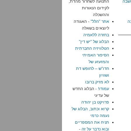
שבה
התנועה לשחרור מהדת,
לקידום הנאורות
וההשכלה
ה
אתר "הלל"
- האגודה
ליוצאים בשאלה
בחזרה ללאמיה
הבלוג של "יש דין"
הטלוויזיה החברתית
הסיפור האמיתי
והמזעזע של
חדו"ש – לחופש דת
ושוויון
לא מזיק ברובו
עמודו!
- הבלוג החדש
של עדיגי
פרויקט בן יהודה
קרוא וכתוב, הבלוג של
נעמה כרמי
תניח את המספריים
ובוא נדבר על זה
-