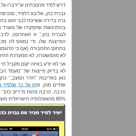
דרש לפיד מהנוכחים ש"ידברו על ג
גרה בדירה ששייכת לבני הזוג בחד
בהתרגשות שתפקידו של משרד האוצ
לגברת כהן." זו האחרונה, לדבר
המייצגת שלו, ודי נמאס לה מכך
בתחום התחבורה (אם כי הדוגמא 
לא מהמשטרה, לא ממערכת החינו
אני לא יודע באיזה יקום מקביל חי
לא בדיוק מייצגת של "מעמד הב
כאן באדיבות "חדר המצב," כהן 
שתיים מהן, מ
חו על כך שלפיד
הרבה, הרבה פחות מ"ריקי כהן" ש
80% מהאוכלוסיה הישראלית משתכרת פחות ממנה.