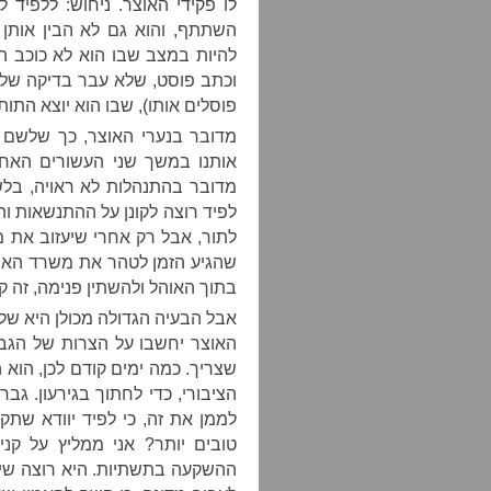
לו פקידי האוצר. ניחוש: ללפיד 
השתתף, והוא גם לא הבין אותן 
להיות במצב שבו הוא לא כוכב ה
וכתב פוסט, שלא עבר בדיקה של 
פוסלים אותו), שבו הוא יוצא הת
מדובר בנערי האוצר, כך שלשם ש
אותנו במשך שני העשורים האחרו
מדובר בהתנהלות לא ראויה, בלש
לפיד רוצה לקונן על ההתנשאות ו
לתור, אבל רק אחרי שיעזוב את 
שהגיע הזמן לטהר את משרד האוצ
בתוך האוהל ולהשתין פנימה, זה ק
אבל הבעיה הגדולה מכולן היא שלפ
האוצר יחשבו על הצרות של הגבר
שצריך. כמה ימים קודם לכן, הוא 
הציבורי, כדי לחתוך בגירעון. גב
לממן את זה, כי לפיד יוודא שתק
טובים יותר? אני ממליץ על קני
ההשקעה בתשתיות. היא רוצה שיר