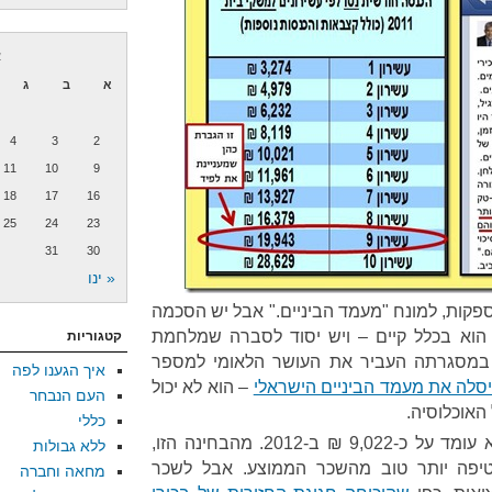
א
א
ב
ג
4
3
2
11
10
9
18
17
16
25
24
23
31
30
« ינו
ספקות, למונח "מעמד הביניים." אבל יש הסכמה
הוא בכלל קיים – ויש יסוד לסברה שמלחמת
קטגוריות
, במסגרתה העביר את העושר הלאומי למספר
איך הגענו לפה
סלה את מעמד הביניים הישראלי
– הוא לא יכול
העם הנבחר
האוכלוסיה.
כללי
נהוג לדבר על ממוצע השכר. הוא עומד על כ-9,022 ₪ ב-2012. מהבחינה הזו,
ללא גבולות
יפה יותר טוב מהשכר הממוצע. אבל לשכר
מחאה וחברה