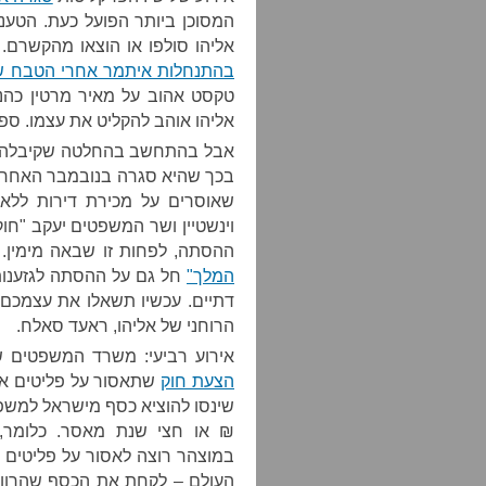
המסוכן ביותר הפועל כעת. הטענ
אליהו סולפו או הוצאו מהקשרם.
בהתנחלות איתמר אחרי הטבח ש
טקסט אהוב על מאיר מרטין כהנא
אליהו אוהב להקליט את עצמו. ספ
אבל בהתחשב בהחלטה שקיבלה ה
בכך שהיא סגרה בנובמבר האחרון 
שאוסרים על מכירת דירות ללא 
וינשטיין ושר המשפטים יעקב "חו
ההסתה, לפחות זו שבאה מימין.
המלך"
חל גם על ההסתה לגזענות 
דתיים. עכשיו תשאלו את עצמכם 
הרוחני של אליהו, ראעד סאלח.
אירוע רביעי: משרד המשפטים של
הצעת חוק
שתאסור על פליטים אפ
₪ או חצי שנת מאסר. כלומר
במוצהר רוצה לאסור על פליטים 
העולם – לקחת את הכסף שהרוויחו