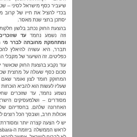
שיעביר כסף מישראל לסיני – שט
בכדי להציל את חייו של קרוב מ
יסתכן בחצי שנת מאסר.
בהצעת החוק נכתב בלשון חלקות 
וזה נשמע נחמד
עד שזוכרי
ומתחמקת מחובתה לברר מי ה
כפליטים. זה השיעור של מקבלי ה
עוד נקבע בהצעת החוק שכאשר יעז
סכום כסף שעולה על מחצית שכר
המחוקק חומד לצון ואומר שאם
שעליו לעשות הוא להביא הוכחות מ
נשמע נחמד, עד שזוכרים שחל
מסודרים – ושלמעסיקים הישר
האחרונה שלהם. בחסדיהם של א
אכולות חרב, ושבסך הכל רוצים ל
יש לי הצעה קצרה יותר ומסודרת 