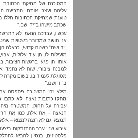
המסוכנת של מחיקת הכתובת "מ
עליהם ועצרו אותם. התביעה 
טוענת שמחיקת הכתובות הללו מה
שכתב מישהו ב"יד ושם."
עכשיו, עבדכם הנאמן לא התרשם 
אני חושב שמדובר בשטויות שמט
"יד ושם" כשטח קדוש, וככאלה הן 
מועילות לו. הן עוד עלולות, אב
אותו. הן פגעו ברגשות הציבור, בווד
למבנה ציבורי. שזה לא נחמד, א
מסוגלת לעמוד בו. בשום מקרה לא
ב"יד ושם."
מילא זה: המשטרה פספסה את
מחקו
כתובות נאצה,
לא כתבו א
עבירה על החוק. המשטרה מיהרה
הנאצה – את אלה, כמו את הרוב
תמצא וגם לא רוצה למצוא – אלא
אירוע שני: ערב ההתנתקות ביצעו 
פלסטינים, בנסיון להביא להת