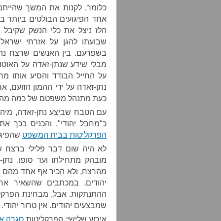
כלומר, לקנות את המשך שהיית
אחד הפיגועים הבולטים ביותר בוצ
הלז ניצל את כלי הנשק שקיבל 
שבועתו להגן על אזרחי ישראל
בשפרעם. בין האנשים שרצח נתן-
מבלי שידע שנתן-זאדה על האוט
על החייל הבודד והסיע אותו מר
נתן-זאדה על ידי ההמון הזועם,
כעת מתנהל משפטם של כמה מהחשו
עם הטבח שביצע נתן-זאדה, מיהר
כ"מחבל יהודי", והכניס בכך א
הפרקליטות בבית המשפט
שהפיגוע
לא היה שום דבר פלילי ברצח של
מובהק מתחילתו ועד סופו. נתן-ז
מהרצח, ולא הכיר אף אחד מהם אי
יהודים. במכתבים שהשאיר אחר
ההתנתקות. אבל, מבחינת הפרקליט
שמבצעים יהודים. אין טרור יהודי.
אירוע שלישי: הפרקליטות
סגרה את