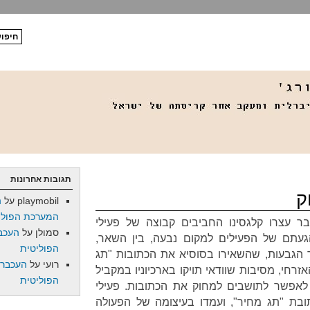
תגובות אחרונות
ק
playmobil
על
ה
המערכת הפולי
ר עצרו קלגסינו החביבים קבוצה של פעילי
סמולן
על
העכב
געתם של הפעילים למקום נבעה, בין השאר,
הפוליטית
ער הגבעות, שהשאירו בסוסיא את הכתובות "תג
רועי
על
העכברו
זרחי, מסיבות שוודאי תויקו בארכיוניו במקביל
הפוליטית
לאפשר לתושבים למחוק את הכתובות. פעילי
בת "תג מחיר", ועמדו בעיצומה של הפעולה