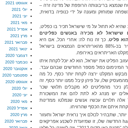
אוגוסט 2021
ח שנמצא בריבונותה הרופפת של מדינה זרה –
יולי 2021
שפחה שמוחזק ומעונה על ידי כנופיה בדואית,
יוני 2021
מאי 2021
שהיא לא תחול על מי שישראל תכיר בו כפליט,
אפריל 2021
ם שישראל לא מכירה באנשים כפליטים
מרץ 2021
וא פליט.
כך זה נוח לה: אחרי הכל, אם היא
פברואר 2021
תברר, היא עשויה להיאלץ להכיר בכ-88% מהאריתראים הנמצאים בישראל
ינואר 2021
מקלט האריתראים באירופה.
דצמבר 2020
וב הפליט את ישראל, הוא לא יוכל לקחת איתו
נובמבר 2020
 המינימום כפול מספר החודשים שבהם עבד.
אוקטובר 2020
 מבקש המקלט ירצה לקחת יותר כסף, כל מה
ספטמבר 2020
המעסיק שלו, על פיהן קיבל ממנו יותר כסף. זה
אוגוסט 2020
ק ניכר מהפליטים לא מקבלים תלושי שכר
יולי 2020
אלים יש מנהג לא לתת להם את המשכורת
יוני 2020
לה תלויים עכשיו אנשים שנמלטו ממדינות
מאי 2020
קחת איתם את הכסף שהרוויחו.
אפריל 2020
יותר, שתבהיר לכולם איך נראית ישראל ותעזור
מרץ 2020
לראש הממשלה ביוזמת ה-hasbara החדשה שלו, זו שמיועדת לשכנע אפריקאים
פברואר 2020
לא לברוח לישראל. אפשר לקרוא לה "תקנת כאן סדום 2012", וזה לשונה: כל פליט
ינואר 2020