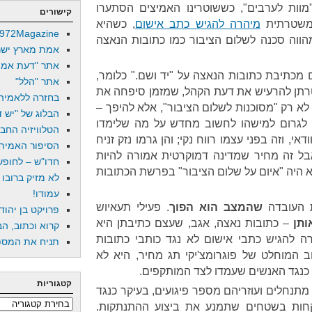
וות לערבים", כששוטרינו האמיצים הסתערו
קישורים
המשטרתית
מיהרה להגיש כתב אישום
, כשהיא
972Magazine
ווה סכנה לשלום הציבור כמו כתובות הנאצה
אמת מארץ ישר
אתר "דעת אמת
מכתיבת כתובות הנאצה על "יד ושם." כלומר,
אתר "הלל"
רתן להרעיש את דעת הקהל, שמזמן סיפחה את
בחזרה ללאמיה
לא רק "מסוכנות לשלום הציבור", אלא להיפך –
הבלוג של "יש די
וי, לגרום למישהו לחשוב מחדש על מה שלימדו
הטלוויזיה החב
אי, וזה בפני עצמו רווח נקי; והן גרמו נזק זניח
הסיפור האמיתי
בל זה מחיר שמדינה דמוקרטית אמורה להיות
חדו"ש – לחופש 
 היה "איום על שלום הציבור" בפרשת הכתובות
לא מזיק ברובו
עמודו!
 העובדה
שהמצב הוא הפוך
. פעילי תעאיוש
פרויקט בן יהוד
ותן
– כתובות נאצה, אגב, שעצם כתיבתן היא
קרוא וכתוב, הב
 להגיש כתבי אישום לא נגד כותבי כתובות
תניח את המספר
 המוחלט של פוגרומצ'יקי תג מחיר, היא לא
 כנגד האנשים שעמדו לצד המותקפים.
קטגוריות
מתנחלים ועוזריהם מספר פיגועים, בעיקר כנגד
קטגוריות
לקחות בשטחים שתמנע את ביצוע ההתנתקות.