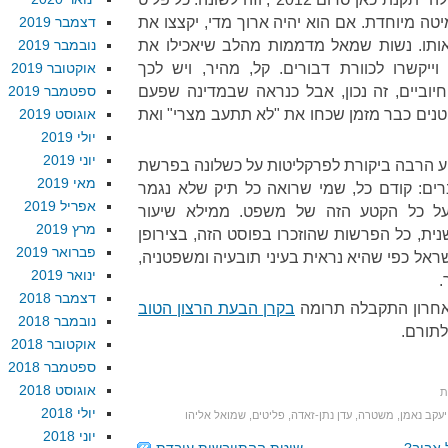
ה מיוחדת. אם הוא יהיה ארוך מדי, יקצצו את
דצמבר 2019
 אותו. נשות שמאל מדממות מהלב שיאכילו את
נובמבר 2019
יקשרו לכוורת דבורים. קל, מהיר, ויש לכך
אוקטובר 2019
יוביים, זה נכון, אבל כנראה שבמדינה שפעם
ספטמבר 2019
טנים כבר מזמן שכחו את "לא תתעב מצרי" ואת
אוגוסט 2019
יולי 2019
יוני 2019
 הרבה ביקורת לפרקליטות על כשלונה בפרשת
מאי 2019
רים: קודם כל, שמי שרואה כל תיק שלא נגמר
אפריל 2019
על כל הקטע הזה של משפט. ממילא שיעור
מרץ 2019
ל-100% גם כך. שנית, כל הפרשות שהוזכרו בפוסט הזה, בצירופן
פברואר 2019
שראל כפי שהיא נראית בעיני תובעיה ומשפטניה,
ינואר 2019
.
דצמבר 2018
חרון התקבלה תרומה
בקרן הבעת הרצון הטוב
נובמבר 2018
לתורם.
אוקטובר 2018
ספטמבר 2018
אוגוסט 2018
ת
יולי 2018
יעקב נאמן
,
משטרה
,
עדן נתן-זאדה
,
פליטים
,
שמואל אליהו
יוני 2018