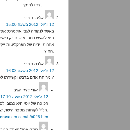
רק+להיפך".
אלעד
הגיב:
12 ×‘יולי 2012 בשעה 15:00
באשר לנקודה לגבי אולמרט: אפ
היא להגיש כתבי אישום רק כאש
אחרות, ידיה של הפרקליטות ייקשר
החוץ.
אלכס
הגיב:
12 ×‘יולי 2012 בשעה 16:03
מריחת אדם בדבש וקשירתו לכוורת דבורים, מהיכן זה לקוח ?
אורי דויד
הגיב:
12 ×‘יולי 2012 בשעה 17:10
הכוונה של יוסי היא כמובן ל
הנ"ל לקוחות מספר הישר, שהוא חיבור יהודי ימי-ביניימי.
btjerusalem.com/b/b025.htm
סתם אחד/האחד
הגיב: