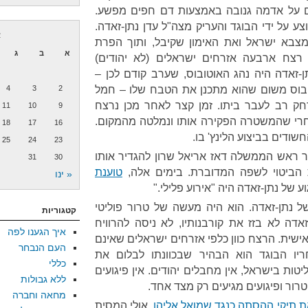
ם על אדמה גנובה באמצעות דם חפים מפשע.
ע על ידי הבוגד והעריק מצה"ל עדן נתן-זאדה.
א
מצבא ישראל ואת האימון שקיבל, ותוך הפרת
א
ב
ג
 רצח ארבעה אזרחים ישראלים (לא יהודים)
זאדה היה נהג האוטובוס, שערב קודם לכן –
ובוס משום שהוא מתכנן את הטבח שלו – חמל
2
3
4
חק רב לעבר ביתו. זמן קצר לאחר מכן נרצח
11
10
9
 אחרי שהמשטרה הפקירה אותו ונמלטה מהמקום.
18
17
16
דים בביצוע הלינץ' בו.
25
24
23
 ראש הממשלה דאז אריאל שרון להגדיר אותו
31
30
ת הביטוי לשפה המדוברת. בימים אלה,
טוענת
« ינו
 של נתן-זאדה היה "אירוע פלילי."
 נתן-זאדה. הוא היה מעשה של טרור פוליטי
קטגוריות
אדה לא בזז את קורבנותיו, לא ניסה להרוויח
איך הגענו לפה
שית. הרצח כוון כלפי אזרחים ישראלים שאינם
העם הנבחר
יו הבוגד הוא הבהיר שבכוונתו לבלום את
כללי
ות בישראל, אין מחבלים יהודים. אין פיגועים
ללא גבולות
 טרור ופיגועים מגיעים רק מצד אחד.
מחאה וחברה
 תיקי ההסתה כנגד שמואל אליהו
, אולי המסית