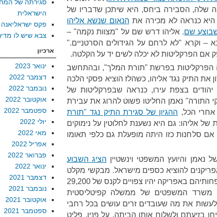
סגירתה של המח
ה שלה, הסבירה ביחס, היא שיתכן שדבריו של
הישראלית
 היא כנראה לא מכירה את
הנאום שנשא אליהו
פקס ישראליאנה
בוצע שם
. אליהו דרש שם על "מצוות נקמה" –
צבא שיש לו מדינ
 – וקרא "לא לרחם על הגידולים הסרטניים."
ארכיון
ק אם הפרקליטות לא יכלה לשים יד על הקלטה.
ינואר 2023
פרקליטות בפרשת "תורת המלך", ובהתחשב
דצמבר 2022
את התיק נגד אליהו, כשהלז הוציא פסקי הלכה
נובמבר 2022
יהודים בצפת עירו, כנראה שבפרקליטות של
אוקטובר 2022
קי התורה" נאמן החליטו פשוט להרוג את עבירת
ספטמבר 2022
 אחרי הכל,
ההגיון של סגירת התיק נגד "תורת
יולי 2022
של אליהו: גם היא נשענת לחלוטין על נימוקים
מאי 2022
אם סלחנות כזו היתה מופעלת גם כלפי תאומו
אפריל 2022
פברואר 2022
 נאמן והיועץ המשפטי וינשטיין
הציג השבוע
ינואר 2022
ריקנים להוציא כספים מישראל. מבקשי מקלט
דצמבר 2021
שינסו להוציא כסף מישראל למשפחותיהם באפריקה יהיו צפויים לקנס של 29,200
נובמבר 2021
, משרד המשפטים של ממשלה קפיטליסטית
אוקטובר 2021
לעשות את מה שעובדים זרים עושים בכל רחבי
ספטמבר 2021
 בזיעתם ולשלוח אותו הביתה. על פניו, פליט