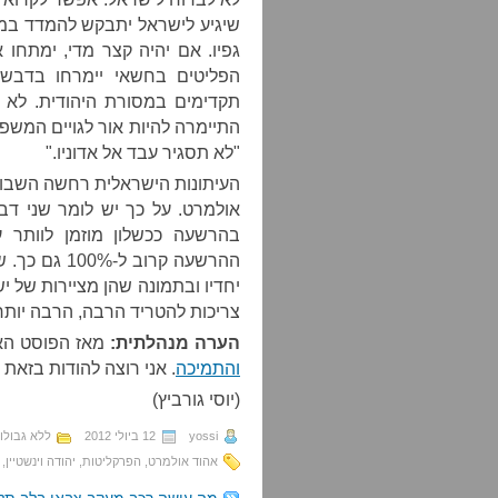
שיגיע לישראל יתבקש להמדד במיט
גפיו. אם יהיה קצר מדי, ימתחו
הפליטים בחשאי יימרחו בדבש וי
תקדימים במסורת היהודית. לא ח
התיימרה להיות אור לגויים המשפ
"לא תסגיר עבד אל אדוניו."
העיתונות הישראלית רחשה השבוע
אולמרט. על כך יש לומר שני דב
בהרשעה ככשלון מוזמן לוותר 
ההרשעה קרוב 
יחדיו ובתמונה שהן מציירות של י
צריכות להטריד הרבה, הרבה יותר
הערה מנהלתית:
מאז הפוסט הא
והתמיכה
. אני רוצה להודות בזאת 
(יוסי גורביץ)
yossi
12 ביולי 2012
ללא גבולו
אהוד אולמרט
,
הפרקליטות
,
יהודה וינשטיין
,