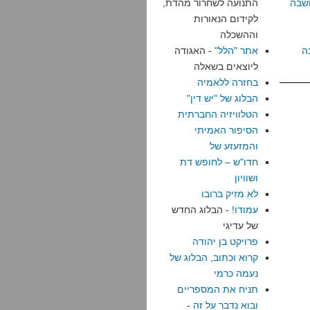
שבה
התנועה לשחרור מהדת,
לקידום הנאורות
וההשכלה
ה
אתר "הלל"
- האגודה
ליוצאים בשאלה
בחזרה ללאמיה
הבלוג של "יש דין"
הטלוויזיה החברתית
הסיפור האמיתי
והמזעזע של
חדו"ש – לחופש דת
ושוויון
לא מזיק ברובו
עמודו!
- הבלוג החדש
של עדיגי
פרויקט בן יהודה
קרוא וכתוב, הבלוג של
נעמה כרמי
תניח את המספריים
ובוא נדבר על זה
-