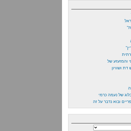
אל
"
ן"
רתית
 והמזעזע של
דת ושוויון
ה
לוג של נעמה כרמי
יים ובוא נדבר על זה