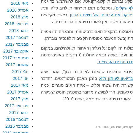
קע (בתוכנית קלוג-רקנאטי, אם להשתמש בדוגמה
מאי 2018
), ומקבלים תוכנית ייחודית, לרוב קלה יותר.
אפריל 2018
סיקה את עבודתן של נשים בהריון
. כאשר מקצצים
מרץ 2018
סיטאות משם, אין לאוניברסיטאות הרבה ברירה.
פברואר 2018
ינואר 2018
 אוכלות בתקציב האוניברסיטאות, והמגמה הזו צפויה
דצמבר 2017
נובמבר 2017
ולות היו לקום על רגליהן האחוריות, ולהילחם. במקום
אוקטובר 2017
זאת, הן העדיפו לקצץ, לקצץ עד יעבור זעם. בשנה הבאה יוחלפו 6 דיקנים באוניברסיטת
ספטמבר 2017
 בתכנית הקיצוצים
.
אוגוסט 2017
רטי התוכנית שהצגנו לא הובנו נכון", אמר נשיא
יולי 2017
בריאיון לעיתון ת"א
בזמן מאבק הסטודנטים. "הדבר
יוני 2017
שורת היה שטחי וקליט – איזה חוגים סוגרים, כמה
מאי 2017
כנס לעומק. הרי למעשה מדובר בתוכנית חומש שעיקרה
אפריל 2017
וניברסיטה כפי שתיראה בשנת 2010".
מרץ 2017
פברואר 2017
ינואר 2017
דצמבר 2016
נובמבר 2016
קדמיה
,
הפרטה
,
סטודנטים