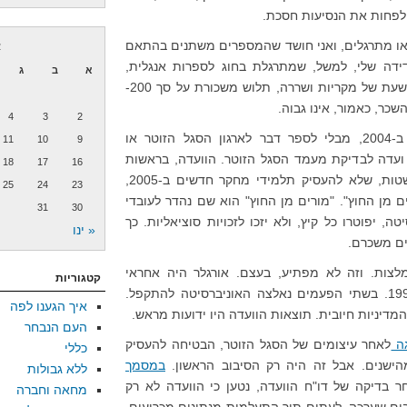
לפחות את הנסיעות חסכת.
ה או מתרגלים, ואני חושד שהמספרים משתנים בהתאם
א
ידידה שלי, למשל, שמתרגלת בחוג לספרות אנגלית,
א
ב
ג
קיבלה לפני זמן מה, בהתפרצות מרושעת של מקריות ושררה, תלוש משכורת על סך 200-
שכר, כאמור, אינו גבוה.
4
3
2
אולם גם החסד הזה אינו מובטח. ב-2004, מבלי לספר דבר לארגון הסגל הזוטר או
11
10
9
 ועדה לבדיקת מעמד הסגל הזוטר. הוועדה, בראשות
18
17
16
פרופסור יאיר אורגלר, המליצה, בפשטות, שלא להעסיק תלמידי מחקר חדשים ב-2005,
25
24
23
 מן החוץ". "מורים מן החוץ" הוא שם נהדר לעובדי
31
30
ה, יפוטרו כל קיץ, ולא יזכו לזכויות סוציאליות. כך
« ינו
צות. וזה לא מפתיע, בעצם. אורגלר היה אחראי
קטגוריות
לאותה מדיניות בדיוק ב-1987 וב-1994. בשתי הפעמים נאלצה האוניברסיטה להתקפל.
איך הגענו לפה
דיניות חיובית. תוצאות הוועדה היו ידועות מראש.
העם הנבחר
גה
לאחר עיצומים של הסגל הזוטר, הבטיחה להעסיק
כללי
הישנים. אבל זה היה רק הסיבוב הראשון.
במסמך
ללא גבולות
ר בדיקה של דו"ח הוועדה, נטען כי הוועדה לא רק
מחאה וחברה