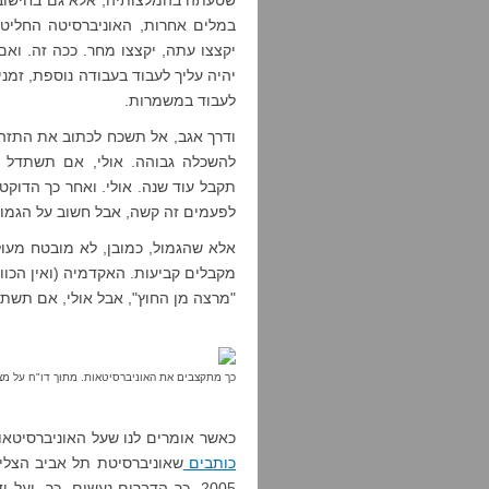
שטעתה בהמלצותיה, אלא גם בחישובי
במלים אחרות, האוניברסיטה החליטה
יקצצו עתה, יקצצו מחר. ככה זה. 
יהיה עליך לעבוד בעבודה נוספת, זמני
לעבוד במשמרות.
ודרך אגב, אל תשכח לכתוב את התזה.
להשכלה גבוהה. אולי, אם תשתדל 
לפעמים זה קשה, אבל חשוב על הגמול
אלא שהגמול, כמובן, לא מובטח מעו
מקבלים קביעות. האקדמיה (ואין הכוו
"מרצה מן החוץ", אבל אולי, אם תשתד
כך מתקצבים את האוניברסיטאות. מתוך דו"ח על מצ
כאשר אומרים לנו שעל האוניברסיטאו
כותבים
2005, כך הדברים נעשים. כך, וע