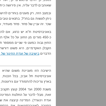
שאוהבים לדבר עליה, אין פירושה כית
ובמצב הזה, רק מעטים בוחרים להיש
ניתן לעשות גם בחו"ל, בתנאים טובים י
שכר. זה עניין של פחד. פחד מעתיד, 
באוניברסיטת ת"א יש כרגע, אם להא
כ-450 מורים מן החוץ על כל אל
החוץ גבוה כמעט פי שניים ממספר חב
הקבלן האקדמיים, היא פשוט דורשת
הדברים
בישיבה של ועדת החינוך של 
הישיבה הזו מעניינת משום שהיא מ
אוניברסיטת תל אביב, בכל הכנות, 
בארץ צריכות להתמודד עם גירעונות, 
זאת, מבלי לדבר על החלטת המדינה 
ועדת וינוגרד). המדינה קיצצה את 
החזירה לאוניברסיטאות את הכסף 