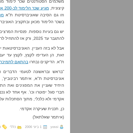
משלמים הסטודנטים שכר לימוד מופ
קיצונית,
מגיע שכר הלימוד לכ-200 אלף שקלים
וזו גם הסיבה שאוניברסיטת ת"א
מפ
בשכר הלימוד מכאן ובתקציב האוניבר
יש גם בעיות נוספות. פנסיות המרצים
להתגבר עד 2025, ורק אז להתחיל לרדת (בשל המעבר מפנסיה תקציבית לפנסיה צוברת).
אבל לא בזה העניין. האוניברסיטאות יכ
ת"א. הדיקנים נבחרו
בהתאם לתמיכתם
"בראש ובראשונה לטעמי הדברים ופ
אוניברסיטת ת"א, איתמר רבינוביץ',
היחיד שעניין את המפגינים ואת התק
חברי סגל יפוטרו וכו'. אף אחד לא נ
אקדמי ולא כלכלי, מתוך הסתכלות על הא
כן, תכנית שעיקרה אקדמי.
(איתמר שאלתאל)
yossi
1 ביוני 2006
כללי
א