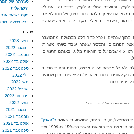
ם שערכה, לעתים תוך התעלמות מנתונים מכריעים.
סגירתה של המח
 לקצץ, והוועדה המליצה לקצץ, בסדר זה. ואם לא
הישראלית
ואם תמצא את עצמך מלמד סטודנטים, אל תתפלא אם
פקס ישראליאנה
ת כמובן, לא רצינית, אולי במק'דונלדס, איפה שאפשר
צבא שיש לו מדינ
ארכיון
 בתוך שנתיים, זוכר? כך הוחלט מלמעלה, מהמועצה
ינואר 2023
אצל הפרנסים, ותסביר שאתה עובד בשתי משרות,
דצמבר 2022
תקבל עוד שנה. אולי. ואחר כך הדוקטורט, 4.5 שנים על פי הוראות מל"ג, ובאותם התנאים.
נובמבר 2022
.
אוקטובר 2022
לם. לא כל מתרגל נעשה מרצה, ופחות ופחות מרצים
ספטמבר 2022
נה רק לאוניברסיטת תל אביב) בקיצוצים. יתכן שתהיה
יולי 2022
ל, יהיה בסדר.
מאי 2022
אפריל 2022
פברואר 2022
ינואר 2022
ב ההשכלה הגבוהה של "עמותת שופר".
דצמבר 2021
נובמבר 2021
ת להתייעל, זו, בין היתר, המשמעות. כאשר
ב"הארץ"
אוקטובר 2021
שאוניברסיטת תל אביב הצליחה לצמצם את הוצאות השכר בכ-15% מ-1999 ועד
ספטמבר 2021
ל ידי החזקת פחות ופחות מתרגלים. הצפיפות בכיתות,