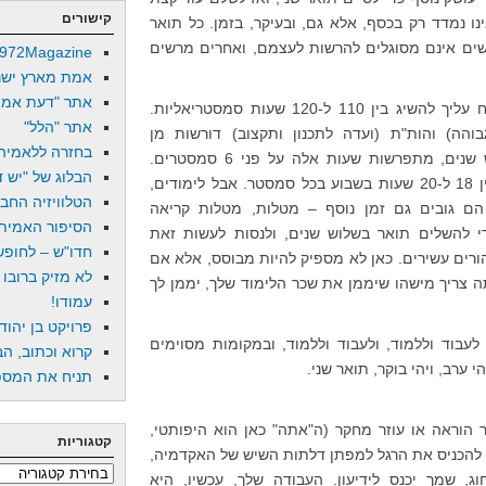
קישורים
ו נמדד רק בכסף, אלא גם, ובעיקר, בזמן. כל תואר
שים אינם מסוגלים להרשות לעצמם, ואחרים מרשים
972Magazine
אמת מארץ ישר
אתר "דעת אמת
בכדי לסיים תואר ראשון במדעי הרוח עליך להשיג בין 110 ל-120 שעות סמסטריאליות.
אתר "הלל"
הה) והות"ת (ועדה לתכנון ותקצוב) דורשות מן
בחזרה ללאמיה
הסטודנט לסיים תואר ראשון בשלוש שנים, מתפרשות שעות אלה על פני 6 סמסטרים.
הבלוג של "יש די
כלומר, על הסטודנט התקין ללמוד בין 18 ל-20 שעות בשבוע בכל סמסטר. אבל לימודים,
הטלוויזיה החב
הם גובים גם זמן נוסף – מטלות, מטלות קריאה
הסיפור האמיתי
די להשלים תואר בשלוש שנים, ולנסות לעשות זאת
חדו"ש – לחופש 
להורים עשירים. כאן לא מספיק להיות מבוסס, אלא אם
לא מזיק ברובו
ה צריך מישהו שיממן את שכר הלימוד שלך, יממן לך
עמודו!
פרויקט בן יהוד
 לעבוד וללמוד, ולעבוד וללמוד, ובמקומות מסוימים
קרוא וכתוב, הב
י ערב, ויהי בוקר, תואר שני.
תניח את המספר
ר הוראה או עוזר מחקר (ה"אתה" כאן הוא היפותטי,
קטגוריות
ה להכניס את הרגל למפתן דלתות השיש של האקדמיה,
קטגוריות
, שמך יכנס לידיעון. העבודה שלך, עכשיו, היא