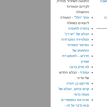
שבה
התנועה לשחרור מהדת,
לקידום הנאורות
וההשכלה
ה
אתר "הלל"
- האגודה
ליוצאים בשאלה
בחזרה ללאמיה
הבלוג של "יש דין"
הטלוויזיה החברתית
הסיפור האמיתי
והמזעזע של
חדו"ש – לחופש דת
ושוויון
לא מזיק ברובו
עמודו!
- הבלוג החדש
של עדיגי
פרויקט בן יהודה
קרוא וכתוב, הבלוג של
נעמה כרמי
תניח את המספריים
ובוא נדבר על זה
-