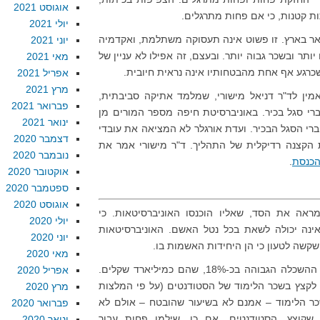
אוגוסט 2021
ות קטנות, כי אם פחות מתרגלים.
יולי 2021
אר בארץ. זו פשוט אינה תעסוקה משתלמת, ואקדמיה
יוני 2021
ותר ובשכר גבוה יותר. ובעצם, זה אפילו לא עניין של
מאי 2021
שכרגע אף אחת מהבטחותיו אינה נראית חיובית.
אפריל 2021
מרץ 2021
מין לד"ר דניאל מישורי, שמלמד אתיקה סביבתית,
פברואר 2021
ף חברי סגל בכיר. באוניברסיטת חיפה מספר המורים מן
ינואר 2021
רי הסגל הבכיר. ועדת אורגלר לא המציאה את עובדי
דצמבר 2020
 הקצנה רדיקלית של התהליך. ד"ר מישורי אמר את
נובמבר 2020
הכנסת
.
אוקטובר 2020
ספטמבר 2020
אוגוסט 2020
ראה את הסד, שאליו הוכנסו האוניברסיטאות. כי
יולי 2020
אינה יכולה לשאת בכל נטל האשם. האוניברסיטאות
יוני 2020
שקשה לטעון כי הן היחידות האשמות בו.
מאי 2020
משנת 2000 ועד 2004 קוצץ תקציב ההשכלה הגבוהה בכ-18%, שהם כמיליארד שקלים.
אפריל 2020
לקצץ בשכר הלימוד של הסטודנטים (על פי המלצות
מרץ 2020
שכר הלימוד – אמנם לא בשיעור שהובטח – אולם לא
פברואר 2020
שקוצץ. הסטודנטים, אם כן, שילמו פחות עבור
ינואר 2020