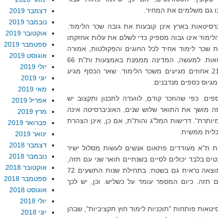
אנו גם משלמים את המחיר.
דצמבר 2019
נובמבר 2019
סיטאות בארץ אינן קובעות את גובה שכר הלימוד.
אוקטובר 2019
לימוד אינו גבוה מספיק כדי לשלם את עלות אחזקתו
ספטמבר 2019
 שכר לימוד אחיד לכל החוגים והפקולטות, אמורה
אוגוסט 2019
להביא את יתרת הסכום לאוניברסיטאות. למעשה, המדינה מממנת באמצעות ות"ת 66
יולי 2019
אחוזים מתקציב האוניברסיטאות, ו-21 אחוזים מגיעים משכר הלימוד. שאר הכסף מגיע
יוני 2019
מגיוס כספים מנדבנים.
מאי 2019
פים. כפי שהוזכר קודם, לוועדה לתכנון ותקצוב יש
אפריל 2019
ה מושך את התואר שלוש שנים, האוניברסיטה אינה
מרץ 2019
תרת". דרישות המל"ג והות"ת, אם כן, אינן הצהרת
פברואר 2019
לכלית ממשית.
ינואר 2019
דצמבר 2018
טת ת"א מעודדים פתאום אנשים לעשות מסלול ישיר
נובמבר 2018
טים בלבד יכולים לסיים בשנתיים תואר שני עם תזה,
אוקטובר 2018
ורוב האנשים הללו אינם עובדים. התוצאה נראית גם בשטח: בתחילת שנות התשעים 72
ספטמבר 2018
ם תזה. כיום המספר עומד על כשליש. וכן, יש לכך
אוגוסט 2018
יולי 2018
יטאות פותחות "תוכניות לימוד חוץ תקציביות", שבהן
יוני 2018