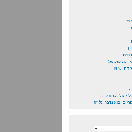
אל
"
ן"
רתית
 והמזעזע של
דת ושוויון
ה
לוג של נעמה כרמי
יים ובוא נדבר על זה