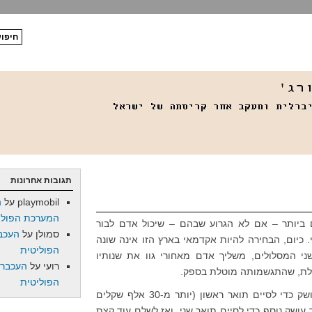
תגובות אחרונות
playmobil
על
ה
המערכת הפולי
 ביותר – אם לא הגרוע שבהם – שיכול אדם לבור
סמולן
על
העכב
כיום, הבחירה להיות אקדמאי בארץ הזו אינה שונה
הפוליטית
י המסלולים, משליך אדם מאחורי גוו את שנותיו
רועי
על
העכברו
לת, שהתגשמותה מוטלת בספק.
הפוליטית
כהתחלה, עליך לשלם. לשלם שכר עושק כדי לסיים תואר ראשון (יותר מ-30 אלף שקלים
עושק נוסף כדי לסיים תואר שני, ואז לשלם עוד קצת