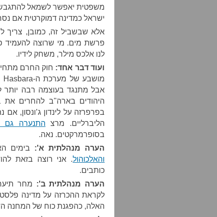
משפטית יאפשר לשמאל להתגבש מ
ישראל כמדינה דמוקרטית אם נס
אלא שבשביל זה, כמובן, צריך ל
פרשת מים. מי שרוצה להעמיד פ
לנו אלכס מילר, משחק לידיו.
ועוד דבר אחד:
חוק החרם מתחיל 
מו
אבל מתנגד בעוצמה רבה יותר ל
היהודים בארה"ב להחרים את בנ
בפרפרזה על לינדון ג’ונסון, אם 
הליברליים. מרצ
התנערה גם ה
בסופרמרקטים. נאה.
הערה מנהלתית א':
בימים הא
והאלכוהול
. אני רוצה בזאת לה
כותבים.
הערה מנהלתית ב':
מחר תיערך
לקראת ההכרזה על מדינה פלסטינ
האלה, כהפגנת כוח של המחנה הדמ