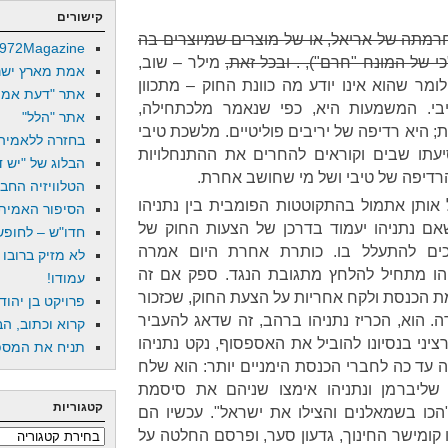
קישורים
חרמתה של אריאל, או של מוצרים שמיוצרים בה
972Magazine
י של המונח "חרם"), . ובכל זאת,
מילר – שוב,
אמת מארץ ישר
ומר שהוא אינו יודע מה כוונת החוק – מתכוון
אתר "דעת אמת
י. המשמעות היא, כפי שנאמר מלכתחילה,
אתר "הלל"
 היא רדיפה של יריבים פוליטיים. מלשכת טיבי
בחזרה ללאמיה
יעתו שבים וקוראים להחרים את ההתנחלויות
הבלוג של "יש די
הרדיפה של טיבי ושל מי שחושב אחרת.
הטלוויזיה החב
 אותן אתמול בהתקוטטות הפומבית בין נתניהו
הסיפור האמיתי
אם נתניהו יעמוד בדרכן של הצעות החוק של
חדו"ש – לחופש 
כים להתעלל בו. כותרת אחרת היום אמרה
לא מזיק ברובו
הו מתחיל להלחץ מתגובת הנגד. ספק אם זה
עמודו!
ת הכנסת ולקח אחריות על הצעת החוק, שכזכור
פרויקט בן יהוד
. הוא, הכריז נתניהו ברהב, זה שדאג להעביר
קרוא וכתוב, הב
יני בנסיונו להוביל את האספסוף, נקט נתניהו
תניח את המספר
 עד כה לחברי הכנסת הימניים יותר: הוא שלח
 שליברמן ונתניהו אימצו שניהם את סיסמת
קטגוריות
 "הכו בשמאלנים והצילו את ישראל". עכשיו הם
 קומישר החינוך, גדעון סער, ופרסם החלטה על
קטגוריות