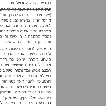
התביעה נגד סיעתו של טיבי.
קריאה לפירוקה איננה קריאה לה
(אלא אם הכוונה היא למובן התנ"כ
מיוזמי החוק; מישהו שאי אפשר ל
להפעיל את חוק החרם נגד טיב
שמטרת החוק איננה מניעת חרמות;
נמסר בתגובה כי הן טיבי והן ס
ותוצריהן, וכי התלונה היא המשך 
מי שנזקק להוכחות נוספות, קיבל
וליברמן, כשזה האחרון מבהיר ש
סיעתו, ליברמן ימצא את הדר
שבברה"מ ביתנו חוששים שנתני
המצב: אמש עמד נתניהו מעל בימ
הוא לא טרח לבוא ולהצביע עבורה
אותה. כדי להבהיר עד כמה הוא רצ
בשיטה החריגה לו ושהיתה שמורה
את ח"כ זועבי לסוריה. מסתמן
הפורעים של דניקין, בשינוי קל:
רבים על השלל. בינתיים אץ-רץ לו