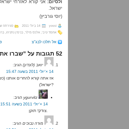
ולסיום:
אני קורא לאזרחי ישראל
ישראל.
(יוסי גורביץ)
yossi
14 ביולי 2011
סגירתה ש
אחמד טיבי
,
אלכס מילר
,
בנימין נתניהו
,
ברה
אל תלכו לבג"צ
פו
52 תגובות על ”שברו את הכלים, לא משחקים“
יואב (לונדון)
הגיב:
14 ×‘יולי 2011 בשעה 15:47
אז אתה קורא להחרים אותנו (כ
ישראל)?
ygurvitz
הגיב:
14 ×‘יולי 2011 בשעה 15:51
צודק! תוקן.
מורה נבוכים
הגיב: