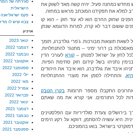
סגירתה של המח
חדש כמחנה פעיל. יהיה קשה מאד לשווק את
הישראלית
רב למלא את תפקידנו המוכתב מראש במחזה.
פקס ישראליאנה
הפנים שחוק החרם הוא לא עוד חוק – הוא קו
צבא שיש לו מדינ
נים ששום דבר לא קרה, למרות הדוגמא שנתן
ארכיון
ינואר 2023
לשאת תוצאות מבורכות. ג'פרי גולדברג, תומך
דצמבר 2022
שבע של מערכת ה-Hasbara מאסכולת בן דרור ימיני – מתנגד להתנחלויות,
נובמבר 2022
כל לחץ על ישראל לפנותן –
קורא
לעורכי הדין
אוקטובר 2022
ימין נתניהו בשל קידום חוק סתימת הפיות.
ספטמבר 2022
נתניהו איבד את גולדברג, הוא איבד את היהודים
יולי 2022
יא
, והתחילה לסמן את מוצרי ההתנחלויות
מאי 2022
אפריל 2022
חרונים התקבלו מספר תרומות
בקרן הטבק
פברואר 2022
ודות לכל התורמים. אני קורא את מה שאתם
ינואר 2022
דצמבר 2021
 בירושלים צעדת סולדיריות עם הפלסטינים
נובמבר 2021
ית. היא עשויה להסתמן, דווקא על רקע הימים
אוקטובר 2021
וקרטי בישראל. בואו בהמוניכם.
ספטמבר 2021