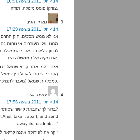
14 ×‘יולי 2011 בשעה 16:51
צודק! פוסט מעולה, תודה.
נמרוד
הגיב:
14 ×‘יולי 2011 בשעה 17:29
אני לא ממש מסכים. חוק החרם ה
ממנו. אלו מעוררים אי נוחות גם
לכיוון שלילתם. אחרי הממשלה ה
את נזקיה של הממשלה הזו.
אגב – למי אתה קורא שמאל בכ
(אם כי יש הבדל גדול בין שמאל צ
כמפלגות שמאל (מעבר לתמיכתם הברורה בסיום הכיבוש) נראה בעייתי יותר.
עמית
הגיב:
14 ×‘יולי 2011 בשעה 17:56
ברור לך שהבאת קישור שסותר את דבריך?
 Ariel, take it apart, and send
away its residents." "
"קריאה לפירוקה איננה קריאה להחרמתה של אריאל, או של מוצרים שמיוצרים בה "