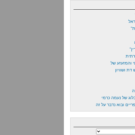
אל
"
ן"
רתית
 והמזעזע של
דת ושוויון
ה
לוג של נעמה כרמי
יים ובוא נדבר על זה