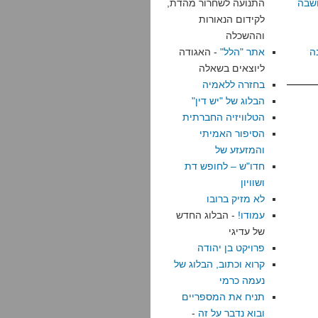
שבה
התנועה לשחרור מהדת,
לקידום הנאורות
וההשכלה
ה
אתר "הלל"
- האגודה
ליוצאים בשאלה
בחזרה ללאמיה
הבלוג של "יש דין"
הטלוויזיה החברתית
הסיפור האמיתי
והמזעזע של
חדו"ש – לחופש דת
ושוויון
לא מזיק ברובו
עמודו!
- הבלוג החדש
של עדיגי
פרויקט בן יהודה
קרוא וכתוב, הבלוג של
נעמה כרמי
תניח את המספריים
ובוא נדבר על זה
-