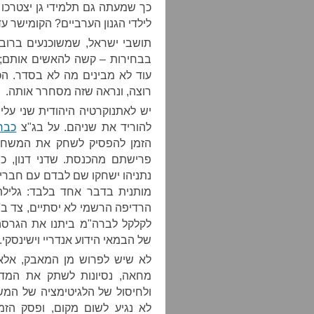
כך שמעתה גם תלמידי גן יצטרכו 
לילדי הגנון הערביים? הקומישר עדי
תושבי ישראל, שמשוכנעים ברוב
בבחירות – קשה להאשים אותם; 
עוד לא מבינים מה לא בסדר. הכ
רוצה, ונראה שזה מסחרר אותה.
יש לאתנוקרטיה היהודית שני עלי 
להוריד את שניהם. על בג"צ
כבר
הזמן להפסיק לשחק את המשחק:
פרישתם מהכנסת. שדני דנון, כ
נתניהו ישחקו שם לבדם עם חברי
מותנית בדבר אחד בלבד: גלילת
הרדיפה הרשמי לא יסתיים, צד ב' 
לקלקל לברה"מ ביתנו את הגרס
של הבמאי הידוע אנדריי וישינסקי.
לא שיש לפרוש מן המאבק, אלא 
מחאה, נסיונות לשתק את המדינ
ולחיסול של הלגיטימציה של המשט
לא נגיע לשום מקום, ופסק הז