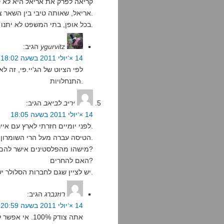
קריאה לפרק את אריאל היא לא 
אריאל, שאותה טיבי בין השאר צעק, היא כן.
בכל אופן, בתי המשפט לא יתנו למילר את התענוג. לצערך, ולצערו.
ygurvitz
הגיב:
14 ×‘יולי 2011 בשעה 18:02
לפי הציוט של הג'יי.פי, זה ל
התנחלויות.
יריב לביאב
הגיב:
14 ×‘יולי 2011 בשעה 18:05
לפני יומיים חזרתי לארץ עם אייר פראנס.
הטיסה עברה מעל הרי השומרון לפני הנחיתה בנתב"ג.
מישהו מהפלסטינים אישר להם שימוש במרחב האווירי?
האם להחרים?
יש לציין שגם לחברות הסלולר יש אנטנות וממסרים בשטחים.
רוזנברג
הגיב:
14 ×‘יולי 2011 בשעה 20:59
אתה צודק 100%