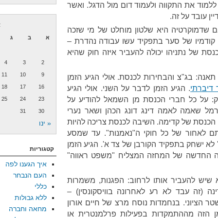
ללמוד את התקווה ולעמוד דום מול הדגל. ואשר
ין עובד על זה.
א
ם שדמוקרטיה היא שלטון מוחלט של מי שזכה
א
ב
ג
קודמיו של סער בתפקיד עשו עבודה נהדרת –
נסת של נתניהו יכולה להעביר איזה חוק שהיא
4
3
2
11
10
9
תאנה: בג"צ והבחירות לכנסת. אולי הגיע הזמן
18
17
16
 דיברתי
. הגיע הזמן לדבר על השני. אולי הגיע
 על כל חברי הכנסת מן השמאל להודיע על
25
24
23
רמל שאמה לאמה דינג דונג הכהן ושאר נערי
31
30
 הכנסת של קדימה. השיבה לכנסת צריכה להיות
« ינו
ם לאחור של כל חוקי ה"נאמנות". עד שמסע
לא ישחק בתפקיד הקורבן של צד א'. הגיע הזמן
קטגוריות
ה החדשה של המחזה המצליח "משפט ראווה"
איך הגענו לפה
העם הנבחר
שיש להעביר אותו לרחוב: הפגנות, משמרות
כללי
ה (זה עבד לא רע לאחרונה בוויסקונסין) –
ללא גבולות
ר הציוני. בנחמדות נוסח מרצ של חיים אורון
מחאה וחברה
מן הזה מההתמקדות בפעילות פרלמנטרית או