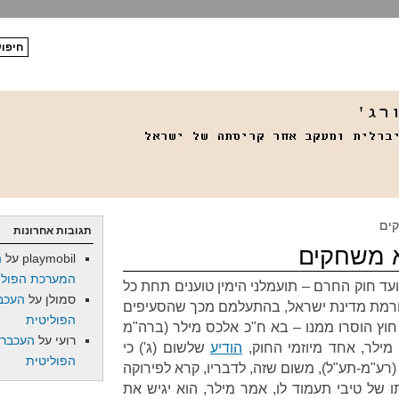
קים
תגובות אחרונות
א משחקים
playmobil
על
ה
המערכת הפולי
עד חוק החרם – תועמלני הימין טוענים תחת כל
סמולן
על
העכב
חרמת מדינת ישראל, בהתעלמם מכך שהסעיפים
הפוליטית
חוץ הוסרו ממנו – בא ח"כ אלכס מילר (ברה"מ
רועי
על
העכברו
 מילר, אחד מיוזמי החוק,
הודיע
שלשום (ג') כי
הפוליטית
(רע"מ-תע"ל), משום שזה, לדבריו, קרא לפירוקה
 של טיבי תעמוד לו, אמר מילר, הוא יגיש את