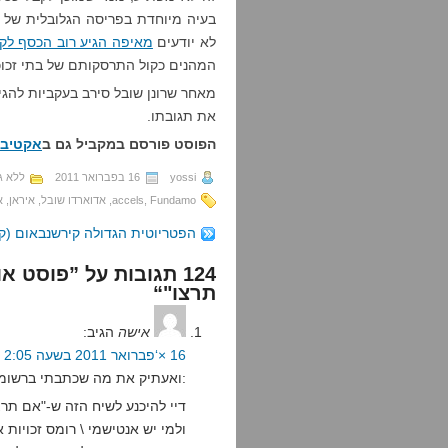
לא יודעים
מאיפה הגיע רוב הכסף לקמ
המהנים כקול התרסקותם של בתי זכוכי
מאחר שרונן שובל סירב בעקביות להגי
את תגובתו.
הפוסט פורסם במקביל גם ב
אקטיבי
yossi
16 בפברואר 2011
ללא ג
Fundamo
,
accels
,
אדוארדו שובל
,
איראן
,
א
הפטריוטית הגדולה קירשנבאום (ק
124 תגובות על ”פוסט
תרצו"“
אישה
הגיב:
16 ×‘פברואר 2011 בשעה 2:05
ואעתיק את מה שכתבתי ברשומה המקבילה בבלוג אקטיביזם הוא קוד פתוח:
דיי להיכנע לשיח הזה ש-"אם תרצו
ולמי יש אנטישמי \ רומס זכויות 