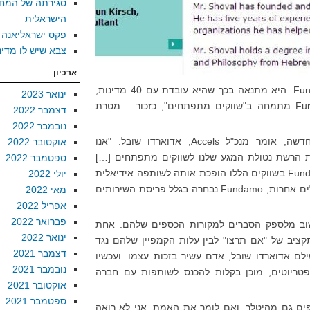
סגירתה של המח
הישראלית
פקס ישראליאנה
צבא שיש לו מדינ
ארכיון
למעשה, בזה כוחה הגדול של Fundamo. היא מתנאה בכך שהיא עובדת עם 40 מדינות,
ינואר 2023
מהן 27 באפריקה ובמזה"ת. Fundamo מתמחה ב"שווקים מתפתחים", כזכור – מטרת
דצמבר 2022
נובמבר 2022
בידיעה שמספרת על השותפות החדשה, אומר מנכ"ל Accels, אדוארדו שובל: "אנו
אוקטובר 2022
ת הרשת נטולת המגע שלנו לשווקים מתפתחים […]
ספטמבר 2022
הנוכחות החזקה והמבוססת של Fundamo בשווקים הללו הופכת אותה לשותפה אידיאלית
יולי 2022
עבורנו בהשקת השירותים שלנו". במלים אחרות, Fundamo נבחרה בגלל פריסת השירותים
מאי 2022
אפריל 2022
פברואר 2022
 ושוב מלספק הסברים למקורות הכספים שלהם. אחת
ינואר 2022
קציב של "אם תרצו" לבין עלות הקמפיין שלהם נגד
דצמבר 2021
 אדוארדו שובל, אדם עשיר בזכות עצמו. ועכשיו
נובמבר 2021
פטריוטים, מוכן בקלות להכנס לשותפות עם חברה
אוקטובר 2021
ספטמבר 2021
ים גם מהיטלר. ואם לומר את האמת, אני לא רואה