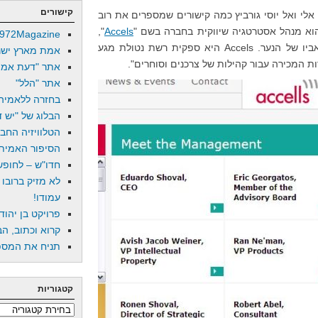
קישורים
אלי ואל יוסי גורביץ כמה קישורים שמספרים את רוב
הוא מנהל אסטרטגיה שיווקית בחברה בשם "
Accels
",
972Magazine
שהמנכ"ל שלה הוא אדוארדו שובל, אביו של הנער. Accels היא ספקית רשת נטולת מגע
אמת מארץ ישר
ת המכירה עבור קהילות של צרכנים וסוחרים".
אתר "דעת אמת
אתר "הלל"
בחזרה ללאמיה
הבלוג של "יש די
הטלוויזיה החב
הסיפור האמיתי
חדו"ש – לחופש 
לא מזיק ברובו
עמודו!
פרויקט בן יהוד
קרוא וכתוב, הב
תניח את המספר
קטגוריות
קטגוריות