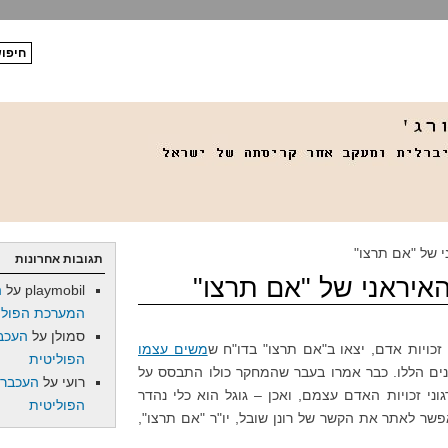
 של "אם תרצו"
תגובות אחרונות
איראני של "אם תרצו"
playmobil
על
ה
המערכת הפולי
סמולן
על
העכב
זכויות אדם, יצאו ב"אם תרצו" בדו"ח ש
משים עצמו
הפוליטית
ים הללו. כבר אמרו בעבר שהמחקר כולו התבסס על
רועי
על
העכברו
ני זכויות האדם עצמם, ואכן – גוגל הוא כלי נהדר
הפוליטית
שר לאתר את הקשר של רונן שובל, יו"ר "אם תרצו",