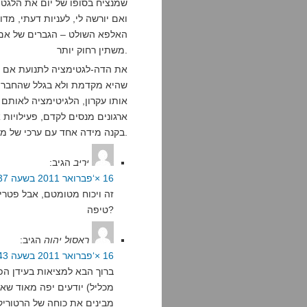
שמנציח בסופו של יום את הלגטי
ואם יורשה לי, לעניות דעתי, מד
האלפא השולט – הגברים של אם 
משתין רחוק יותר.
את הדה-לגטימציה לתנועת אם תר
שהיא מקדמת ולא בגלל שהחברה 
אותו עקרון, הלגיטימציה לאותם 
ארגונים מנסים לקדם, פעילויות
בקנה מידה אחד עם ערכי של מוסר וזכויות אדם.
יריב
הגיב:
16 ×‘פברואר 2011 בשעה 2:37
זה ויכוח מטומטם, אבל פטרי
טיפה?
ראסול יהוה
הגיב:
16 ×‘פברואר 2011 בשעה 2:43
ברוך הבא למציאות בעידן הפ
מכליל) יודעים יפה מאוד שאנח
מבינים את כוחה של הרטוריקה