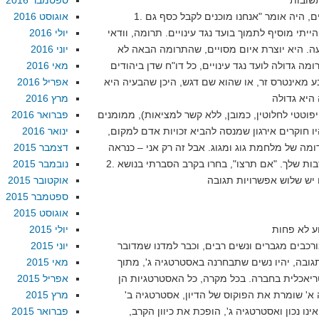
ספטמבר 2016
1. אם יושב ראש הועד נגד עינויים, היה אומר "אנחנו מוכנים לקבל כסף גם
אוגוסט 2016
ייתי מוסיף לתמוך בועד נגד עינויים. תרומה, וודאי
יולי 2016
עה. היא יוצרת איום מסויים, שהתרומה הבאה לא
יוני 2016
מה גדולה לועד נגד עינויים, כל דו"ח שדן ביהודים
מאי 2016
ע מאינטרס זר, או שהוא שם דגש, היכן שהבעיה היא
אפריל 2016
מרץ 2016
היפוטטי לחלוטין, כמובן, ללא קשר למציאות), ממומנים
פברואר 2016
היו חוקרים אירגון שמנסה להביא זכויות אדם למקום,
ינואר 2016
דצמבר 2015
2. לא תמיד אתה בוחר את הקרבות שלך. "אם תרצו", בחרו בקרב הסברתי בנושא
נובמבר 2015
 יש שלוש אפשרויות תגובה
אוקטובר 2015
ספטמבר 2015
אוגוסט 2015
יולי 2015
מורכבים מגברים ונשים רבים, וכבר למדנו שמדובר
יוני 2015
גובה, יהיו נשים שתבחרנה באסטרטגיה ג', מתוך
מאי 2015
יאכלית בחברה. בכל מקרה, כל האסטרטגיות הן
אפריל 2015
 א' שומרת את הפוקוס של הדיון, אסטרטגיה ב'
מרץ 2015
נו נכון ואסטרטגיה ג', הופכת את כיוון הקרב,
פברואר 2015