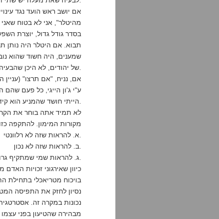
לבעיה שאת מעלה יש שתי תשובות:
מהיטלר", אני לא בטוח שאני ה
בסדר גודל גדול, יוצרת השפ
תבוא. אם היטלר היה נותן תרו
שמענים, היה חשוד שהוא נוב
של יהודים, לא היכן שהבעיה היא גדולה.
אם, נניח, "אם תרצו" (עניין 
ע"י ג'ון הייגי, כל פעם שהם 
הייתי חושד שהמניע הוא קידומה של מלחמת גוג ומגוג. אבל זה רק אני – כנראה.
מקורות המימון. להתקפה כזו
א. להראות שזה לא רלוונטי.
ב. להראות שזה לא נכון.
ג. להראות שמי שמתקיף גרוע לא פחות.
כיוון שאירגוני זכויות האדם 
בויכוח מטריאכלי בתחילת הת
נסיון לחזק את התפיסה המטר
נכונות במקרה זה. אסטרטגיה
מבהירה שהטיעון בפני עצמו אי