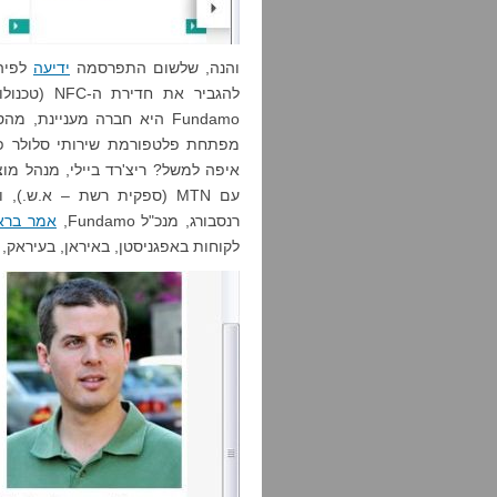
והנה, שלשום התפרסמה
ידיעה
לפיה Accels נכנסת לשו
להגביר את 
Fundamo היא חברה מעניינת
מפתחת פלטפורמת שירותי סלולר פינ
איפה למשל? ריצ'רד ביילי, מנהל מוצר ב-mo
עם MTN (ספקית רשת – א.ש.)
רנסבורג, מנכ"ל Fundamo,
אמר בראי
לקוחות באפגניסטן, באיראן, בעיראק, 