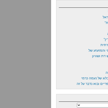
אל
"
ן"
רתית
 והמזעזע של
דת ושוויון
ה
לוג של נעמה כרמי
יים ובוא נדבר על זה