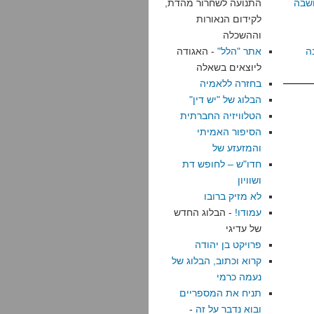
שבה
התנועה לשחרור מהדת,
לקידום הנאורות
וההשכלה
ה
אתר "הלל"
- האגודה
ליוצאים בשאלה
בחזרה ללאמיה
הבלוג של "יש דין"
הטלוויזיה החברתית
הסיפור האמיתי
והמזעזע של
חדו"ש – לחופש דת
ושוויון
לא מזיק ברובו
עמודו!
- הבלוג החדש
של עדיגי
פרויקט בן יהודה
קרוא וכתוב, הבלוג של
נעמה כרמי
תניח את המספריים
ובוא נדבר על זה
-