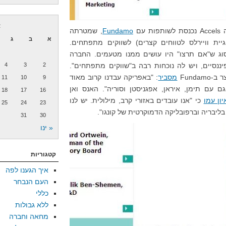
א
תפות עם
Fundamo
, שמטרתה
א
ב
ג
חדירת ה-NFC (טכנולוגיית וויירלס לטווחים קצרים) לשווקים מתפתחים.
, מהסוג ש"אם תרצו" היו עושים ממנו מטעמים. החברה
נסיים, ויש לה נוכחות רבה ב"שווקים מתפתחים".
2
3
4
Funda
מסביר
: "באפריקה עבדנו קרוב מאוד
11
10
9
, וגם עם תימן, איראן, אפגניסטן וסוריה". האנס ואן
18
17
16
ון עמו
כי "אנו עובדים באזורי קרב, מילולית. יש לנו
25
24
23
בליבריה וברפובליקה הדמוקרטית של קונגו".
31
30
« ינו
קטגוריות
איך הגענו לפה
העם הנבחר
כללי
ללא גבולות
מחאה וחברה