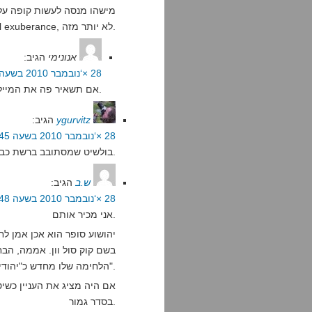
מישהו מנסה לעשות קופה על 
irrational exuberance, לא יותר מזה.
אנונימי
הגיב:
28 ×‘נובמבר 2010 בשעה 10:37
אם תשאיר פה את המייל שלך אני מוכן לתת לך הסבר על העניין הזה.
ygurvitz
הגיב:
28 ×‘נובמבר 2010 בשעה 10:45
בולשיט שמסתובב ברשת כבר חמש שנים בערך.
ש.ב
הגיב:
28 ×‘נובמבר 2010 בשעה 15:48
אני מכיר אותם.
יהושוע סופר הוא אכן אמן ל
בשם קוק סול וון. אממה, הב
הלחימה שלו מחדש כ"יהודית".
אם היה מציג את העניין כשיט
בסדר גמור.