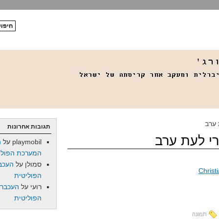
 ערב
תגובות אחרונות
רי לעת ערב
playmobil
על
ה
המערכת הפולי
סמולן
על
העכב
הפוליטית
רועי
על
העכברו
הפוליטית
תמונה