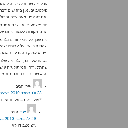
אבל מה שהוא עשה זה להמצי
פיקטיביים. אין בזה שום דבר
את זה לפני מאה שנה והבולשיט הספיק להתקבע.
חד משמעית, אין שום אמנות ל
שום מקורות ללמוד מהם על האופן בו יהודים נלחמו אז.
מה שכן, כל מני יהודים נלחמו
שהסיפור שלו על אבותיו שהיו
ייחוס עתיק וזה גרעין האמת שעליו סופר בנה מגדלים פורחים באוויר.
בסופו של דבר, הלחימה שלו
שהתיאוריה והמיתולוגיה עוש
היא שהבחור בהחלט מאמין לבולשיט של עצמו.
אורן
הגיב:
28 ×‘נובמבר 2010 בשעה 17:30
אולי תכתוב על זה איזה פוסט?
ש.ב
הגיב:
29 ×‘נובמבר 2010 בשעה 11:00
יש מצב דווקא.