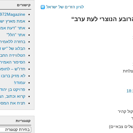
קישורים
לגיון הזרים של ישראל
972Magazine
אמת מארץ ישר
אתר "דעת אמת
אתר "הלל"
בחזרה ללאמיה
הבלוג של "יש די
הטלוויזיה החב
הסיפור האמיתי
חדו"ש – לחופש 
לא מזיק ברובו
עמודו!
פרויקט בן יהוד
קרוא וכתוב, הב
תניח את המספר
ול קהיר
קטגוריות
קטגוריות