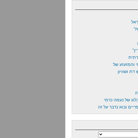
אל
"
ן"
רתית
 והמזעזע של
דת ושוויון
ה
לוג של נעמה כרמי
יים ובוא נדבר על זה