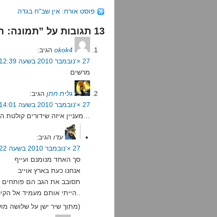
פוסט אורח: אין שב"ח בגדה
13 תגובות על ”תמונה: הרובע הנוצרי לעת ערב“
okok4
הגיב:
27 ×‘נובמבר 2010 בשעה 12:39
מרשים
גלית חתן
הגיב:
27 ×‘נובמבר 2010 בשעה 14:01
מעניין איזה שידורים קולטת הצלחת…
עדו
הגיב:
27 ×‘נובמבר 2010 בשעה 18:22
סך האחד מנומנם ועייף
אנחנו כעת בארץ אוייב
תסובב את הגב הם פותחים ק
הייתי אותם מעמיד אל הקיר..
(מתוך שיר ישן על שלושה מושלים צבאיים)