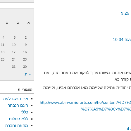
א
א
ב
ג
4
3
2
11
10
9
18
17
16
25
24
23
31
30
שים את זה. מישהו צריך לחקור את האתר הזה, ואת
« ינו
יהודית עתיקה שקיימת מאז אברהם אבינו, וקיימת
קטגוריות
איך הגענו לפה
http://www.abirwarriorarts.com/he/cont
העם הנבחר
%D7%A9%D7%9C-%D7%
כללי
ללא גבולות
מחאה וחברה