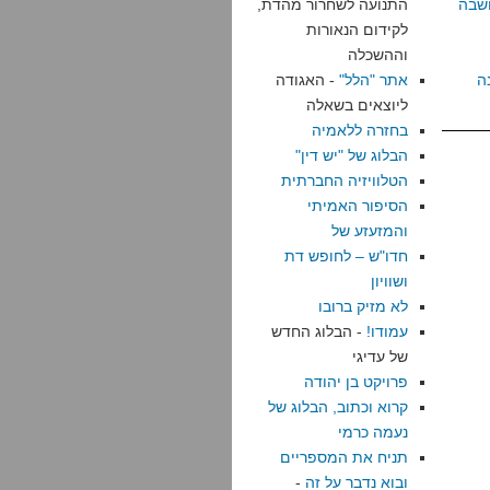
שבה
התנועה לשחרור מהדת,
לקידום הנאורות
וההשכלה
ה
אתר "הלל"
- האגודה
ליוצאים בשאלה
בחזרה ללאמיה
הבלוג של "יש דין"
הטלוויזיה החברתית
הסיפור האמיתי
והמזעזע של
חדו"ש – לחופש דת
ושוויון
לא מזיק ברובו
עמודו!
- הבלוג החדש
של עדיגי
פרויקט בן יהודה
קרוא וכתוב, הבלוג של
נעמה כרמי
תניח את המספריים
ובוא נדבר על זה
-