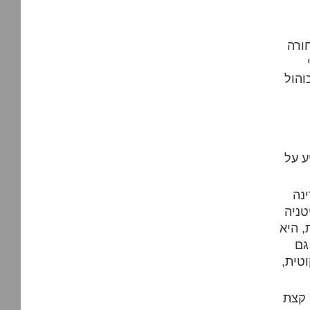
ורה
הול
ע על
נה
טניה
, היא
גם
טית,
 קצת