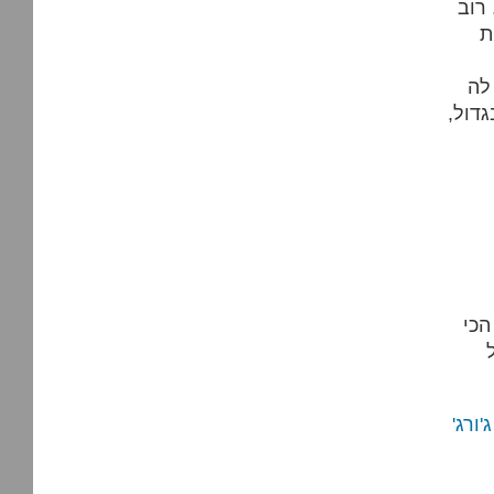
רוב
ת
לה
גדול,
הכי
 ג'ורג'