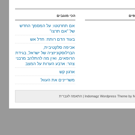
פים
הכי מוגבים
אם תחרטטו: על המסמך החדש
של "אם תרצו"
בעוד הדם רותח: חדל אש
אכיפה סלקטיבית,
הברלוסקוניזציה של ישראל, בגידת
הרופאים, ואין מה להתלהב מרבני
צהר: ארבע הערות על המצב
ארגון קש
משריינים את העוול
M
by
Indomagz Wordpress Theme
|
התאמה לעברית