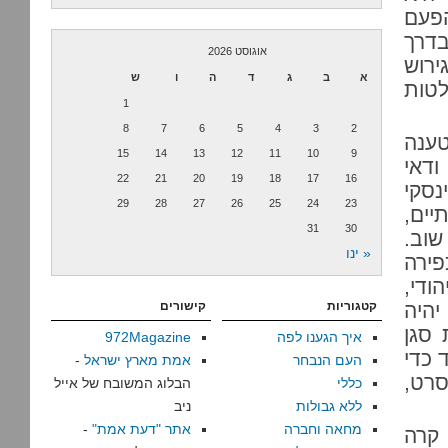
הפעם
בדרך
אוגוסט 2026
ירוש
א
ב
ג
ד
ה
ו
ש
טות
1
8
7
6
5
4
3
2
טענה
15
14
13
12
11
10
9
ודאי
22
21
20
19
18
17
16
נסקי
29
28
27
26
25
24
23
יים,
31
30
שוב.
« ינו
פירה
ודי,
יהיה
קטגוריות
קישורים
 סגן
איך הגענו לפה
972Magazine
 כדי
העם הנבחר
אמת מארץ ישראל
-
סרט,
כללי
הבלוג המשובח של אייל
ללא גבולות
ניב
מחאה וחברה
אתר "דעת אמת"
-
 קרה