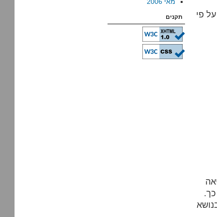
מאי 2006
על פי
תקנים
אה
כך.