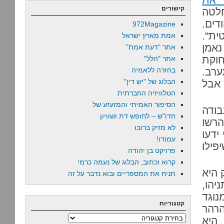
קישורים
החלטה
דים.
972Magazine
ית".
אמת מארץ ישראל
אמן
אתר "דעת אמת"
חוקת
אתר "הלל"
ערב.
בחזרה ללאמיה
הבלוג של "יש דין"
אם להסתמך על תקדימים, זה יהיה בשנת 2021, אבל
הטלוויזיה החברתית
הסיפור האמיתי והמזעזע של
בודה
חדו"ש – לחופש דת ושוויון
הרשו
לא מזיק ברובו
ידעו
עמודו!
פילו
פרויקט בן יהודה
קרוא וכתוב, הבלוג של נעמה כרמי
היא
תניח את המספריים ובוא נדבר על זה
יהו,
נוגד
קטגוריות
הרהר
קטגוריות
 היא