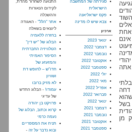
סגירתה של המחשבה
התנועה לשחרור מהדת,
קי הגיעה
הישראלית
לקידום הנאורות
ודים
פקס ישראליאנה
וההשכלה
השוד
צבא שיש לו מדינה
אתר "הלל"
- האגודה
אלים
ליוצאים בשאלה
 אחת
ארכיון
בחזרה ללאמיה
ינם
ינואר 2023
הבלוג של "יש דין"
עוט
דצמבר 2022
הטלוויזיה החברתית
ינה
נובמבר 2022
הסיפור האמיתי
הודי
אוקטובר 2022
והמזעזע של
אתה
ספטמבר 2022
חדו"ש – לחופש דת
יולי 2022
ושוויון
מאי 2022
לתי
לא מזיק ברובו
אפריל 2022
 דחה
עמודו!
- הבלוג החדש
פברואר 2022
שהוא
של עדיגי
ינואר 2022
 בשל
פרויקט בן יהודה
דצמבר 2021
קרוא וכתוב, הבלוג של
דית
נובמבר 2021
נעמה כרמי
ק מן
אוקטובר 2021
תניח את המספריים
ספטמבר 2021
ובוא נדבר על זה
-