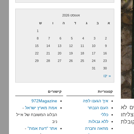
אוגוסט 2026
א
ב
ג
ד
ה
ו
ש
1
8
7
6
5
4
3
2
15
14
13
12
11
10
9
22
21
20
19
18
17
16
29
28
27
26
25
24
23
31
30
« ינו
קטגוריות
קישורים
איך הגענו לפה
972Magazine
ם לא
העם הנבחר
אמת מארץ ישראל
-
צליחו
כללי
הבלוג המשובח של אייל
ובלת
ללא גבולות
ניב
מחאה וחברה
אתר "דעת אמת"
-