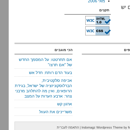
מאי 2006
 יש
תקנים
פים
הכי מוגבים
אם תחרטטו: על המסמך החדש
של "אם תרצו"
בעוד הדם רותח: חדל אש
אכיפה סלקטיבית,
הברלוסקוניזציה של ישראל, בגידת
הרופאים, ואין מה להתלהב מרבני
צהר: ארבע הערות על המצב
ארגון קש
משריינים את העוול
M
by
Indomagz Wordpress Theme
|
התאמה לעברית