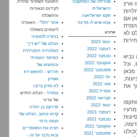
סגירתה של המחשבה
התנועה לשחרור מהדת,
ו ארץ
הישראלית
לקידום הנאורות
לויות
פקס ישראליאנה
וההשכלה
אן אם
צבא שיש לו מדינה
אתר "הלל"
- האגודה
הפרת
ליוצאים בשאלה
לם לא
ארכיון
בחזרה ללאמיה
ירות
ינואר 2023
הבלוג של "יש דין"
דצמבר 2022
הטלוויזיה החברתית
 נביא
נובמבר 2022
הסיפור האמיתי
אוקטובר 2022
 וכל
והמזעזע של
ספטמבר 2022
 מכאן
חדו"ש – לחופש דת
יולי 2022
ונות,
ושוויון
מאי 2022
ך את
לא מזיק ברובו
אפריל 2022
עמודו!
- הבלוג החדש
פברואר 2022
של עדיגי
תקפו
ינואר 2022
פרויקט בן יהודה
רעיו
דצמבר 2021
קרוא וכתוב, הבלוג של
ונות
נובמבר 2021
נעמה כרמי
דומה,
אוקטובר 2021
תניח את המספריים
ולנו
ספטמבר 2021
ובוא נדבר על זה
-