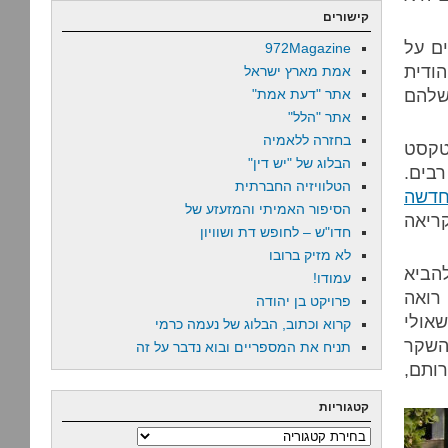
קישורים
ם על
972Magazine
הודית
אמת מארץ ישראל
שלהם
אתר "דעת אמת"
אתר "הלל"
בחזרה ללאמיה
הטקסט
הבלוג של "יש דין"
רבים.
הטלוויזיה החברתית
חדשה
הסיפור האמיתי והמזעזע של
קריאה
חדו"ש – לחופש דת ושוויון
לא מזיק ברובו
הביא
עמודו!
רואה
פרויקט בן יהודה
אולי
קרוא וכתוב, הבלוג של נעמה כרמי
 השקר
תניח את המספריים ובוא נדבר על זה
ותם,
קטגוריות
קטגוריות