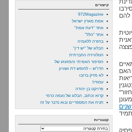
דינת
קישורים
ירבו
972Magazine
 להם
אמת מארץ ישראל
אתר "דעת אמת"
וטית
אתר "הלל"
אנית
בחזרה ללאמיה
פצצה
הבלוג של "יש דין"
הטלוויזיה החברתית
הסיפור האמיתי והמזעזע של
 צודק. אחרי הכל, מאז שנת 1990 מאיים
חדו"ש – לחופש דת ושוויון
אין. האם
לא מזיק ברובו
יאות
עמודו!
גנין
פרויקט בן יהודה
זור"
קרוא וכתוב, הבלוג של נעמה כרמי
ונן
תניח את המספריים ובוא נדבר על זה
נים
תמיד
קטגוריות
קטגוריות
פסיק