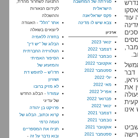
סגירתה של המחשבה
התנועה לשחרור מהדת,
נדרש
הישראלית
לקידום הנאורות
אסקו
פקס ישראליאנה
וההשכלה
 עוד
צבא שיש לו מדינה
אתר "הלל"
- האגודה
ינה
ליוצאים בשאלה
סכים
ארכיון
בחזרה ללאמיה
סים
ינואר 2023
הבלוג של "יש דין"
מבר,
דצמבר 2022
הטלוויזיה החברתית
ב.
נובמבר 2022
הסיפור האמיתי
אוקטובר 2022
ממשל
והמזעזע של
ספטמבר 2022
 דבר
חדו"ש – לחופש דת
יולי 2022
ראן,
ושוויון
מאי 2022
ן את
לא מזיק ברובו
אפריל 2022
עולה
עמודו!
- הבלוג החדש
פברואר 2022
של עדיגי
קעית
ינואר 2022
פרויקט בן יהודה
אינו
דצמבר 2021
קרוא וכתוב, הבלוג של
נובמבר 2021
נעמה כרמי
שביט
אוקטובר 2021
תניח את המספריים
רישה
ספטמבר 2021
ובוא נדבר על זה
-