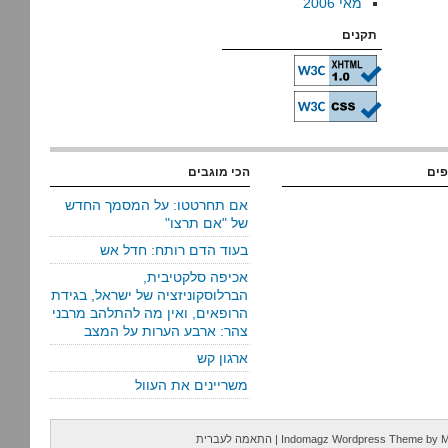
מאי 2006
תקנים
פים
הכי מוגבים
אם תחרטטו: על המסמך החדש
של "אם תרצו"
בעוד הדם רותח: חדל אש
אכיפה סלקטיבית,
הברלוסקוניזציה של ישראל, בגידת
הרופאים, ואין מה להתלהב מרבני
צהר: ארבע הערות על המצב
ארגון קש
משריינים את העוול
M
by
Indomagz Wordpress Theme
|
התאמה לעברית