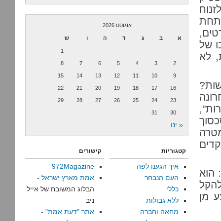
זנוח
ו חי במשך 40 שנים תחת
אוגוסט 2026
טים,
א
ב
ג
ד
ה
ו
ש
ו של
1
האחרונות, לא
8
7
6
5
4
3
2
15
14
13
12
11
10
9
שות?
22
21
20
19
18
17
16
רונה
29
28
27
26
25
24
23
ות",
31
30
סוך
« ינו
טרה
קדים
קטגוריות
קישורים
איך הגענו לפה
972Magazine
 הוא
העם הנבחר
אמת מארץ ישראל
-
להקל
כללי
הבלוג המשובח של אייל
ע מן
ללא גבולות
ניב
מחאה וחברה
אתר "דעת אמת"
-