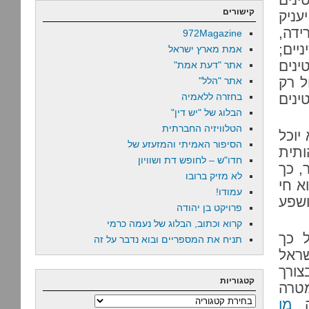
קישורים
עניק
ידה,
972Magazine
יים;
אמת מארץ ישראל
ינים
אתר "דעת אמת"
ל רק
אתר "הלל"
ינים
בחזרה ללאמיה
הבלוג של "יש דין"
הטלוויזיה החברתית
יוכל
הסיפור האמיתי והמזעזע של
ותית
חדו"ש – לחופש דת ושוויון
, כך
לא מזיק ברובו
א חי
עמודו!
ושפע
פרויקט בן יהודה
קרוא וכתוב, הבלוג של נעמה כרמי
 כך
תניח את המספריים ובוא נדבר על זה
ראל
ורך
קטגוריות
מטרה
קטגוריות
יה
מן