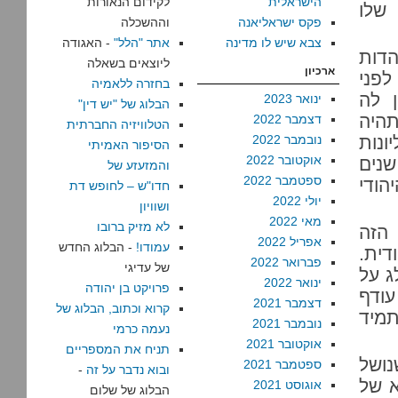
הישראלית
לקידום הנאורות
שלו
פקס ישראליאנה
וההשכלה
צבא שיש לו מדינה
אתר "הלל"
- האגודה
דות
ליוצאים בשאלה
ארכיון
לפני
בחזרה ללאמיה
 לה
ינואר 2023
הבלוג של "יש דין"
תהיה
דצמבר 2022
הטלוויזיה החברתית
ונות
נובמבר 2022
הסיפור האמיתי
אוקטובר 2022
 זו המשמעות של “מדינה יהודית”, שמזה 70 שנים
והמזעזע של
ספטמבר 2022
הודי
חדו"ש – לחופש דת
יולי 2022
ושוויון
מאי 2022
לא מזיק ברובו
 הזה
אפריל 2022
עמודו!
- הבלוג החדש
דית.
פברואר 2022
של עדיגי
ג על
ינואר 2022
פרויקט בן יהודה
עודף
דצמבר 2021
קרוא וכתוב, הבלוג של
תמיד
נובמבר 2021
נעמה כרמי
אוקטובר 2021
תניח את המספריים
נושל
ספטמבר 2021
ובוא נדבר על זה
-
א של
אוגוסט 2021
הבלוג של שלום