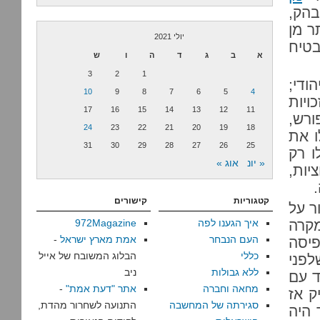
בהק,
ר מן
יולי 2021
בטיח
א
ב
ג
ד
ה
ו
ש
3
2
1
ודי;
10
9
8
7
6
5
4
ויות
17
16
15
14
13
12
11
ורש,
24
23
22
21
20
19
18
ו את
31
30
29
28
27
26
25
ו רק
« יונ
אוג »
ציות,
.
קטגוריות
קישורים
ר על
מקרה
איך הגענו לפה
972Magazine
העם הנבחר
אמת מארץ ישראל
-
פיסה
כללי
הבלוג המשובח של אייל
לפני
ללא גבולות
ניב
 עם
מחאה וחברה
אתר "דעת אמת"
-
ק אז
סגירתה של המחשבה
התנועה לשחרור מהדת,
 היה