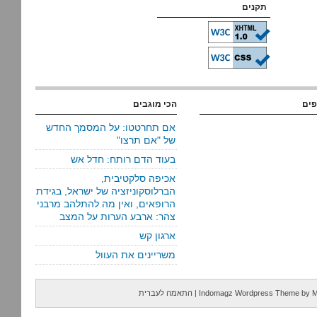
תקנים
פים
הכי מוגבים
אם תחרטטו: על המסמך החדש
של "אם תרצו"
בעוד הדם רותח: חדל אש
אכיפה סלקטיבית,
הברלוסקוניזציה של ישראל, בגידת
הרופאים, ואין מה להתלהב מרבני
צהר: ארבע הערות על המצב
ארגון קש
משריינים את העוול
M
by
Indomagz Wordpress Theme
|
התאמה לעברית