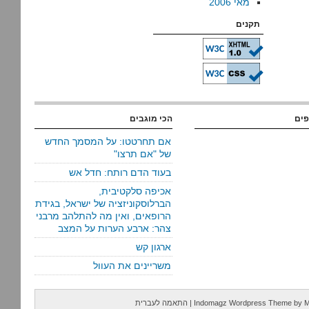
מאי 2006
תקנים
פים
הכי מוגבים
אם תחרטטו: על המסמך החדש
של "אם תרצו"
בעוד הדם רותח: חדל אש
אכיפה סלקטיבית,
הברלוסקוניזציה של ישראל, בגידת
הרופאים, ואין מה להתלהב מרבני
צהר: ארבע הערות על המצב
ארגון קש
משריינים את העוול
M
by
Indomagz Wordpress Theme
|
התאמה לעברית