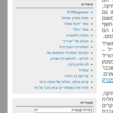
קישורים
יקה,
ו גם
972Magazine
משום
אמת מארץ ישראל
 חשף
אתר "דעת אמת"
 הם
אתר "הלל"
מם.
בחזרה ללאמיה
הבלוג של "יש דין"
משרד
הטלוויזיה החברתית
”ל –
הסיפור האמיתי והמזעזע של
וריד
חדו"ש – לחופש דת ושוויון
מממן
לא מזיק ברובו
שכבר
עמודו!
נים.
פרויקט בן יהודה
ברק
קרוא וכתוב, הבלוג של נעמה כרמי
תניח את המספריים ובוא נדבר על זה
יקה,
חלית
קטגוריות
קרים
קטגוריות
עברת