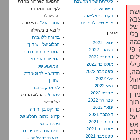
סגירתה של המחשבה
התנועה לשחרור מהדת,
הישראלית
לקידום הנאורות
ושת
פקס ישראליאנה
וההשכלה
ש עיראק ב–2003, הצבא
צבא שיש לו מדינה
אתר "הלל"
- האגודה
יינים של
ליוצאים בשאלה
בלי
ארכיון
בחזרה ללאמיה
כמה
ינואר 2023
הבלוג של "יש דין"
 פי
דצמבר 2022
הטלוויזיה החברתית
לים
נובמבר 2022
הסיפור האמיתי
ילי
אוקטובר 2022
והמזעזע של
מה,
ספטמבר 2022
חדו"ש – לחופש דת
ול
יולי 2022
ושוויון
וסר
מאי 2022
לא מזיק ברובו
אפריל 2022
ון
עמודו!
- הבלוג החדש
פברואר 2022
תוך
של עדיגי
ינואר 2022
כרח
פרויקט בן יהודה
דצמבר 2021
 על
קרוא וכתוב, הבלוג של
נובמבר 2021
 אש
נעמה כרמי
אוקטובר 2021
ילה
תניח את המספריים
ספטמבר 2021
ובוא נדבר על זה
-
פים