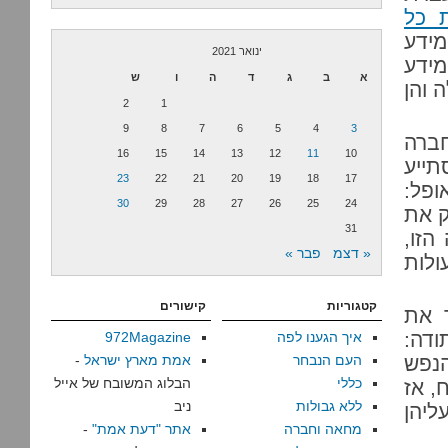
 כל
מידע
ינואר 2021
מידע
א
ב
ג
ד
ה
ו
ש
 והן
2
1
9
8
7
6
5
4
3
חברה
16
15
14
13
12
11
10
תייע
23
22
21
20
19
18
17
ופל:
30
29
28
27
26
25
24
ק את
31
הזו,
« דצמ
פבר »
ולות
קטגוריות
קישורים
 את
דה:
איך הגענו לפה
972Magazine
נפש
העם הנבחר
אמת מארץ ישראל
-
כללי
הבלוג המשובח של אייל
, אז
ללא גבולות
ניב
ליהן
מחאה וחברה
אתר "דעת אמת"
-