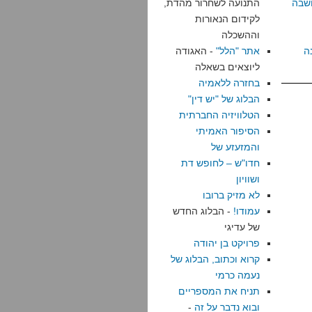
שבה
התנועה לשחרור מהדת,
לקידום הנאורות
וההשכלה
ה
אתר "הלל"
- האגודה
ליוצאים בשאלה
בחזרה ללאמיה
הבלוג של "יש דין"
הטלוויזיה החברתית
הסיפור האמיתי
והמזעזע של
חדו"ש – לחופש דת
ושוויון
לא מזיק ברובו
עמודו!
- הבלוג החדש
של עדיגי
פרויקט בן יהודה
קרוא וכתוב, הבלוג של
נעמה כרמי
תניח את המספריים
ובוא נדבר על זה
-