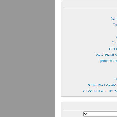
אל
"
ן"
רתית
 והמזעזע של
דת ושוויון
ה
לוג של נעמה כרמי
יים ובוא נדבר על זה