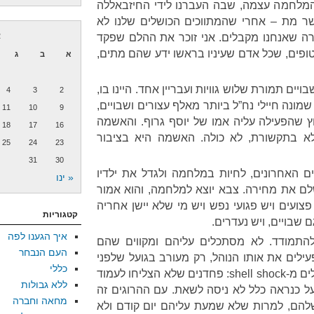
מלחמה עצמה, שבה העברנו לידי החיזבאללה
שר מת – אחרי שהמתווכים הכושלים שלנו לא
ה שאנחנו מקבלים. אני זוכר את ההלם שפקד
א
ים, שכל אדם שעיניו בראשו ידע שהם מתים,
א
ב
ג
יים תמורת שלוש גוויות ועבריין אחד. היינו בו,
4
3
2
שמונה חיילי נח”ל ביותר מאלף עצורים ושבויים,
11
10
9
שהפעילה עליה אמו של יוסף גרוף. והאשמה
18
17
16
לא בתקשורת, לא כולה. האשמה היא בציבור
25
24
23
31
30
ם האחרונים, לחיות במלחמה ולגדל את ילדיו
« ינו
ם את מחירה. צבא יוצא למלחמה, והוא אמור
ועים ויש פגועי נפש ויש מי שלא יישן אחריה
קטגוריות
גם שבויים, ויש נעדרים.
איך הגענו לפה
להתמודד. לא מסתכלים עליהם ומקווים שהם
העם הנבחר
עילים את אותו הנוהל, רק מעורב בגועל שלפני
כללי
100 שנות בורות היה שמור לסובלים מ-shell shock: פחדנים שלא הצליחו לעמוד
ללא גבולות
כנראה כלל לא ניסה לשאת. עם ההרוגים זה
מחאה וחברה
 שלהם, למרות שלא שמעת עליהם יום קודם ולא