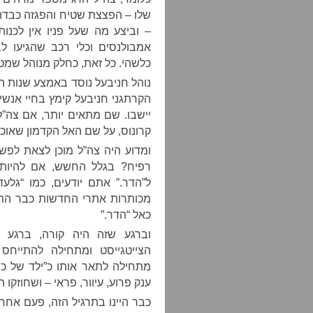
שלו – הפצצת שטיח והפגזה כבדה
– וביצע מה שעל פניו אין לכ
אמבולנסים וכלי רכב שהגיעו ל
כלשהי. כל זאת, כחלק מנוהל שמט
נוהל חניבעל נוסד באמצע שנות ה
הקרתגני חניבעל קימץ בחיי אנשי
יישבו. שם מתאים יותר, אם צה”ל
קרונוס, על שם האל הקדמון שאוכל
ומדוע היה צה”ל מוכן לצאת לפש
רפיח? בגלל החשש, אם להיות בו
ל”הדר.” אתם יודעים, כמו “גל
מכותרות אתרי החדשות כבר התחי
כאל “הדר.”
וברגע שזה היה קורה, ברגע
הצייטגייסט ומתחילה להתייחס
מתחילה לתאר אותו כ”ילד של כו
ענק פרוע, עיוור, פראי – ושחוזקו 
כבר היינו בתרגיל הזה, פעם אחר 