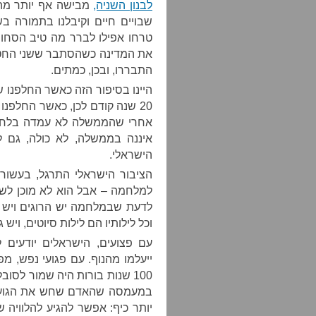
לבנון השניה,
מבישה אף יותר מה
שבויים חיים וקיבלנו בתמורה ב
טרחו אפילו לברר מה טיב הסחור
את המדינה כשהסתבר ששני החטופ
התבררו, ובכן, כמתים.
היינו בסיפור הזה כאשר החלפנו שבו
20 שנה קודם לכן, כאשר החלפנו 
אחרי שהממשלה לא עמדה בלחץ 
איננה בממשלה, לא כולה, גם 
הישראלי.
הציבור הישראלי התרגל, בעשורי
למלחמה – אבל הוא לא מוכן לשל
לדעת שבמלחמה יש הרוגים ויש פצ
וכל לילותיו הם לילות סיוטים, ויש 
עם פצועים, הישראלים יודעים 
ייעלמו מהנוף. עם פגועי נפש, מפ
במעמסה שהאדם שחש את הגועל 
יותר כיף: אפשר להגיע להלוויה