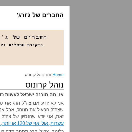
החברים של ג'ורג'
Home
» » נוהל קרונוס
נוהל קרונוס
או: מה מוכנה ישראל לעשות כדי
אני לא יודע אם צה”ל הרג את סגן
שצה”ל הפעיל את הנוהל, אבל אני 
זאת, אני יודע שהנסיון של צה”ל
עשרות, אולי אף של 120 או יותר, מתושבי רפיח שלא היו מעורבים בלחימה
כלומר, צה”ל הרג מספר מדהים ש