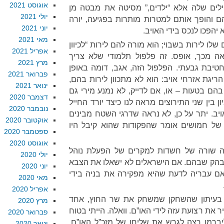
אוגוסט 2021
לים שלה אלא “ילדים,” מסיטה את מבטה מן
יולי 2021
 והופך אותם למטרות מותרות בפגיעה, יורה
יוני 2021
הפכו לנכס בידי האויב.
מאי 2021
שלו לירות בשבוי; הוא מורה להם לירות “לכיוון
אפריל 2021
אה מכך, אופס. זה פלפול תלמודי שלא צריך
מרץ 2021
טיבת גבעתי. הפלפול הזה, אגב, דומה באופן
פברואר 2021
יגת אזרחי אויב: הוא לא מתכוון לירות בהם,
ינואר 2021
הם בטעות – או, אם לדייק, לא נמנע מירי גם
דצמבר 2020
 בין שני התירוצים מראה לנו כיצד יורד החייל
נובמבר 2020
יב. יתר על כן, לא נראה שדרגי השטח מבינים
אוקטובר 2020
 של חמושים אומר שהפקודות שהוא קיבל היו
ספטמבר 2020
אוגוסט 2020
 שורה של חשדות למקרים של הפעלת נוהל
יולי 2020
מובהק שבהם. אם הישראלים לא ישאלו את הצבא
יוני 2020
ם עבריה לדעת שהיא מפקירה את בניה בידי
מאי 2020
אפריל 2020
 בעיתון שהשחקן שמשחק את שר החוץ, אחד
מרץ 2020
 את רצועת עזה לידי האו”ם. וואלה. הייתי בטוח
פברואר 2020
יברמן רצה לגרש את שליחו של מזכ”ל האו”ם,
ינואר 2020