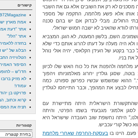
קישורים
 מסכנים לא רק את השובים אלא גם את השבוי
נות אותו אלא פשע מלחמה, התקפה של מספר
972Magazine
בתי החולים, מבלי לבדוק אם יש בהם סכנה
אמת מארץ ישר
רתו לוודא שהאויב לא ישבה חמוש ישראלי.
אתר "דעת אמת
אתר "הלל"
שמונים. השם, בלשון המעטה, לא הוגן. המצביא
בחזרה ללאמיה
ו ולא היה מעלה על דעתו להרוג אותם כדי שלא
הבלוג של "יש די
 כבר בקטע של העידן הקלאסי, יהיה אולי נוהל
הטלוויזיה החב
 את בניו.
הסיפור האמיתי
ע מלחמה ולהפנות את כל כוח האש שלו לכיוון
חדו"ש – לחופש 
טה, שסגן גולדין יחרוג מאלמוניותו ויהפוך
לא מזיק ברובו
עד.” ההוא שמשמש עכשיו כפרשן ספורט. כמה
עמודו!
לו לבצע את המהפך, וכבר התייחסו לגולדין
פרויקט בן יהוד
קרוא וכתוב, הב
 שהתקשורת הישראלית היתה מתיישרת עם
תניח את המספר
 לסגן אלמוני מגבעתי בשמו הפרטי, והיתה
לנו,” היתה נחשפת שוב העובדה שישראל היא
הוא כשל קורי עכביש.
קטגוריות
פעם. היינו בו
בעסקת-החרפה שאחרי מלחמת
קטגוריות