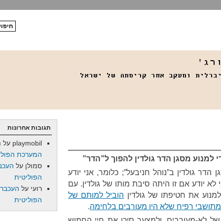
תגובות אחרונות
playmobil
על
ה
המערכת הפולי
 למנוע מסגן הדר גולדין להפוך ל”הדר”
סמולן
על
העכב
 הדר גולדין ב”נוהל חניבעל”; כלומר, אני יודע
הפוליטית
לא יודע אם זו היתה סיבת מותו של גולדין. עם
רועי
על
העכברו
 למנוע את חטיפתו של גולדין
הוביל למותם של
הפוליטית
.
ל לא-מעורבים, ולמצער סיכן את חיי החמוש