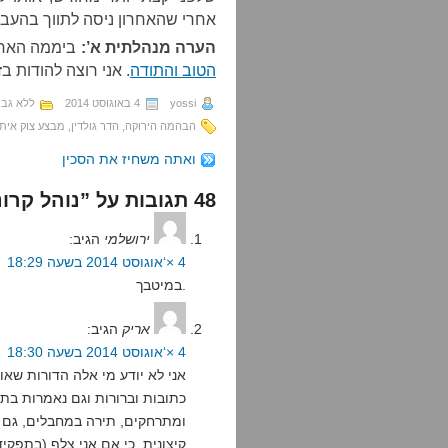
אחרי שהאחרון ניסה לתווך בהעבר
הערה מנהלתית א’:
ביממה האחר
הטוב והתודה
. אני רוצה להודות ב
yossi
4 באוגוסט 2014
ללא גבו
הבהמה הירוקה
,
הדר גולדין
,
מבצע צוק איתן
ואתה משחיז את הסכין
48 תגובות על ”נוהל קרונוס“
ירושלמי
הגיב:
4 ×‘אוגוסט 2014 בשעה 18:29
במיטבך.
אריק
הגיב:
4 ×‘אוגוסט 2014 בשעה 18:30
אני לא יודע מי אלה הדורות שא
כתובות וברורות וגם נאמרות בת
ומתרחקים, תירה במחבלים, גם ב
קיצונית, כי אם אני צלף (בתפקי