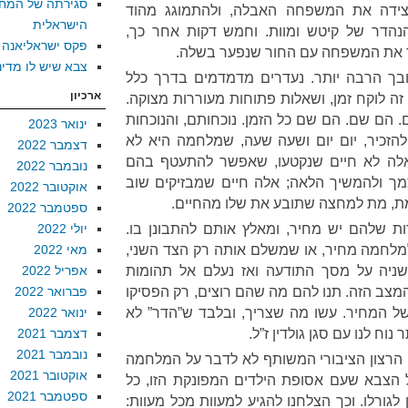
סגירתה של המח
צידה את המשפחה האבלה, ולהתמוגג מהוד
הישראלית
נהדר של קיטש ומוות. וחמש דקות אחר כך,
פקס ישראליאנה
יר את המשפחה עם החור שנפער בשלה.
צבא שיש לו מדינ
ובך הרבה יותר. נעדרים מדמדמים בדרך כלל
ארכיון
זה לוקח זמן, ושאלות פתוחות מעוררות מצוקה.
 הם שם. הם שם כל הזמן. נוכחותם, והנוכחות
ינואר 2023
זכיר, יום יום ושעה שעה, שמלחמה היא לא
דצמבר 2022
לה לא חיים שנקטעו, שאפשר להתעטף בהם
נובמבר 2022
מך ולהמשיך הלאה; אלה חיים שמבזיקים שוב
אוקטובר 2022
מת, מת למחצה שתובע את שלו מהחיים.
ספטמבר 2022
ת שלהם יש מחיר, ומאלץ אותם להתבונן בו.
יולי 2022
למלחמה מחיר, או שמשלם אותה רק הצד השני,
מאי 2022
שניה על מסך התודעה ואז נעלם אל תהומות
אפריל 2022
מצב הזה. תנו להם מה שהם רוצים, רק הפסיקו
פברואר 2022
ל המחיר. עשו מה שצריך, ובלבד ש”הדר” לא
ינואר 2022
וח לנו עם סגן גולדין ז”ל.
דצמבר 2021
נובמבר 2021
 מן הרצון הציבורי המשותף לא לדבר על המלחמה
אוקטובר 2021
 הצבא שעם אסופת הילדים המפונקת הזו, כל
ספטמבר 2021
גורלו. וכך הצלחנו להגיע למעוות מכל מעוות: