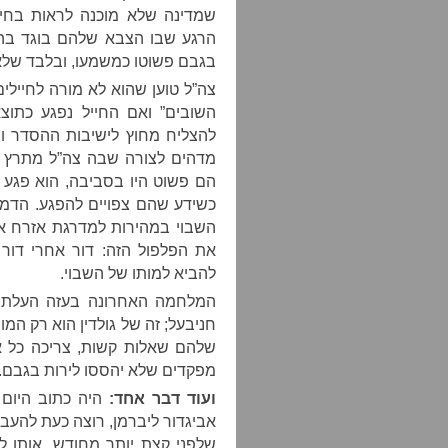
שמדינה שלא מוכנה לראות בחיי
הרגע שבו הצבא שלהם בוגד בהם
בגבם פשוטו כמשמעו, ובלבד שלא י
צה”ל טוען שהוא לא מורה לחיילים 
השובים” ואם החייל נפגע כתוצ
להצליח מחוץ לישיבות ההסדר וח
מדהים לצורה שבה צה”ל מתרץ הר
הם פשוט היו בסביבה, הוא פגע ב
כשידע שהם צפויים להפגע. הדמיון
השבוי במהירות למדרגת אזרח או
את הפלפול הזה: דור אחרי דור
להביא למותו של השבוי.
המלחמה האחרונה בעזה העלתה
חניבעל; זה של גולדין הוא רק ה
שלהם שאלות קשות, צריכה כל א
מפקדים שלא יהססו לירות בגבם.
ועוד דבר אחד:
היה כתוב היום
אביגדור ליברמן, רוצה כעת להעביר
שלפני קצת יותר מחודש, אותו ל