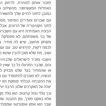
תזכור אותם למחרת, לדחוק ה
האחדות הפאשיסטי, מהשילוב ה
כמובן, לחזור לחיים שלך ולהשא
עם שבויים ונעדרים הסיפור מס
לתוך הקטיגוריה של הרוגים, אבל 
הבעיה האמיתית היא עם השבויים.
של בני משפחתם, לא מפסיקה לה
משחק מחשב, שיש לה מחיר. א
לכמה דקות, להרגיש טוב עם עצ
ושוב, מת שלא מוכן להבין שהוא 
השבוי מזכיר לישראלים שלבחירו
והם, שכבר התרגלו כל כך שאין 
או שהמחיר בצד שלנו מבזיק ל
הנשיה, לא מוכנים להתמודד עם ה
את ההנכחה הבלתי פוסקת הזו ש
יעלה על האקרנים שלנו; הרבה יותר נ
וכך נולד נוהל קרונוס. הוא נולד
אלא כאקט מזכך, ומן ההבנה של
שבוי הוא אסון אסטרטגי שממתין ל