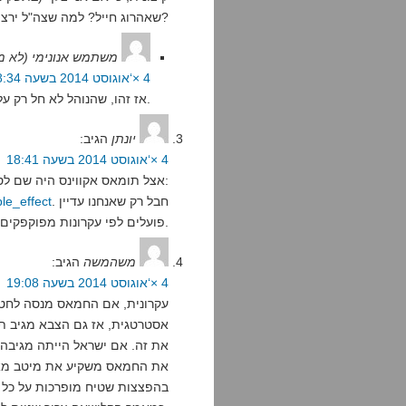
שאהרוג חייל? למה שצה"ל ירצה שאהרוג חייל?
משתמש אנונימי (לא מ
4 ×‘אוגוסט 2014 בשעה 18:34
אז זהו, שהנוהל לא חל רק על צלפים אלא גם על חייל חמוש בנ"ט.
יונתן
הגיב:
4 ×‘אוגוסט 2014 בשעה 18:41
אצל תומאס אקווינס היה שם לסוג הזה של תירוצים – הדוקטרינה של האפקט הכפול:
. חבל רק שאנחנו עדיין
ble_effect
פועלים לפי עקרונות מפוקפקים כ"כ מימי הביניים.
משהמשה
הגיב:
4 ×‘אוגוסט 2014 בשעה 19:08
עקרונית, אם החמאס מנסה לחטוף
אסטרטגית, אז גם הצבא מגיב תג
את זה. אם ישראל הייתה מגיבה 
את החמאס משקיע את מיטב מאמצ
בהפצצות שטיח מופרכות על כל מ