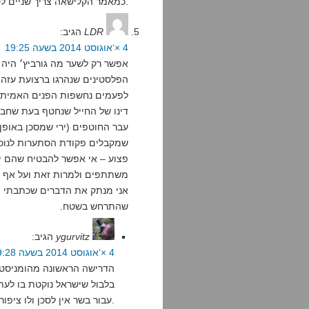
כמאמר הקלישאה צריך שניים לטנגו.
LDR
הגיב:
4 ×‘אוגוסט 2014 בשעה 19:25
אפשר רק לשער מה גורביץ׳ היה כ
הפלסטינים שנהרגו ברצועת עזה
לפעמים נחשפות הפנים האמיתיו
דינו של החייל שנחטף בעת שחבר
עבר החוטפים (ירי שמסכן באופן
שמקבלים פקודת הסתערות לנוכח
פצוע – אי אפשר להבטיח שהם יי
משתתפים ולמרות זאת ועל אף ה
אני מנתק את הדברים שכתבתי מ
שהתרחש בשטח.
ygurvitz
הגיב:
4 ×‘אוגוסט 2014 בשעה 19:28
הדרישה הראשונה מהומניסט ה
בלבול שישראל נוקטת בו לעתי
עבור בשר אין לסכן ולו ציפורן.