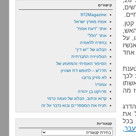
קישורים
שים,
יים.
972Magazine
אמת מארץ ישראל
קטן.
אתר "דעת אמת"
האש,
אתר "הלל"
, על
בחזרה ללאמיה
נשיו
הבלוג של "יש דין"
 אחד
הטלוויזיה החברתית
הסיפור האמיתי והמזעזע של
ענת
חדו"ש – לחופש דת ושוויון
 לכך
לא מזיק ברובו
אשתו
עמודו!
ז מה
פרויקט בן יהודה
קרוא וכתוב, הבלוג של נעמה כרמי
הדרג
תניח את המספריים ובוא נדבר על זה
ל את
 בכל
קטגוריות
בר,
קטגוריות