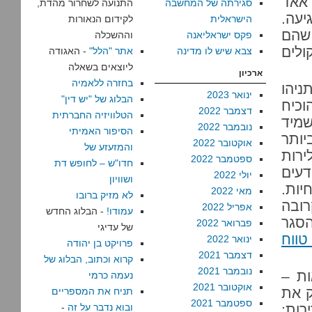
ראאד
סגירתה של המחשבה
התנועה לשחרור מהדת,
יעה.
הישראלית
לקידום הנאורות
שהם
פקס ישראליאנה
וההשכלה
ולים
צבא שיש לו מדינה
אתר "הלל"
- האגודה
ליוצאים בשאלה
ארכיון
בחזרה ללאמיה
ניהו
ינואר 2023
הבלוג של "יש דין"
וכיח
דצמבר 2022
הטלוויזיה החברתית
מיד
נובמבר 2022
הסיפור האמיתי
יותר
אוקטובר 2022
והמזעזע של
ירות
ספטמבר 2022
חדו"ש – לחופש דת
דעים
יולי 2022
ושוויון
יות.
מאי 2022
לא מזיק ברובו
ובה
אפריל 2022
עמודו!
- הבלוג החדש
סגר
פברואר 2022
של עדיגי
טווח
ינואר 2022
פרויקט בן יהודה
דצמבר 2021
קרוא וכתוב, הבלוג של
נובמבר 2021
ות –
נעמה כרמי
אוקטובר 2021
ק את
תניח את המספריים
ספטמבר 2021
ות:
ובוא נדבר על זה
-