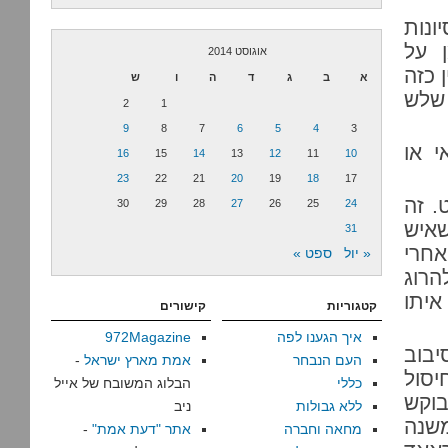
ונות
ן על
אוגוסט 2014
 כזה
א
ב
ג
ד
ה
ו
ש
 שלש
2
1
9
8
7
6
5
4
3
י או
16
15
14
13
12
11
10
23
22
21
20
19
18
17
. זה
30
29
28
27
26
25
24
איש
31
אחרי
« יול
ספט »
הרוג
איתו
קטגוריות
קישורים
איך הגענו לפה
972Magazine
יבוב
העם הנבחר
אמת מארץ ישראל
-
יסול
כללי
הבלוג המשובח של אייל
בוקש
ללא גבולות
ניב
משנה
מחאה וחברה
אתר "דעת אמת"
-