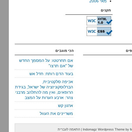
מאי 2006
תקנים
פים
הכי מוגבים
אם תחרטטו: על המסמך החדש
של "אם תרצו"
בעוד הדם רותח: חדל אש
אכיפה סלקטיבית,
הברלוסקוניזציה של ישראל, בגידת
הרופאים, ואין מה להתלהב מרבני
צהר: ארבע הערות על המצב
ארגון קש
משריינים את העוול
M
by
Indomagz Wordpress Theme
|
התאמה לעברית