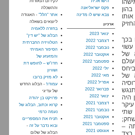
ישהו
הישראלית
לקידום הנאורות
פקס ישראליאנה
וההשכלה
בהון
צבא שיש לו מדינה
אתר "הלל"
- האגודה
ותו
ליוצאים בשאלה
זיק
ארכיון
בחזרה ללאמיה
ינואר 2023
הבלוג של "יש דין"
 בכך
דצמבר 2022
הטלוויזיה החברתית
עשוי
נובמבר 2022
הסיפור האמיתי
 של
אוקטובר 2022
והמזעזע של
ולם
ספטמבר 2022
חדו"ש – לחופש דת
ביחס
יולי 2022
ושוויון
 של
מאי 2022
לא מזיק ברובו
וסיה
אפריל 2022
עמודו!
- הבלוג החדש
תנגש
פברואר 2022
של עדיגי
ינואר 2022
 היה
פרויקט בן יהודה
דצמבר 2021
זה. במשך 45 שנה, עיקר
קרוא וכתוב, הבלוג של
נובמבר 2021
 שתי
נעמה כרמי
אוקטובר 2021
חק;
תניח את המספריים
ספטמבר 2021
ת הצבאית ב-1952, היתה –
ובוא נדבר על זה
-
אוגוסט 2021
ה בצד
הבלוג של שלום