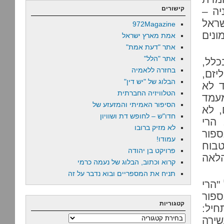
קישורים
יה –
שראל
972Magazine
נים
אמת מארץ ישראל
אתר "דעת אמת"
אתר "הלל"
כלל,
בחזרה ללאמיה
יזם,
הבלוג של "יש דין"
ד לא
הטלוויזיה החברתית
מעמד
הסיפור האמיתי והמזעזע של
, לא
חדו"ש – לחופש דת ושוויון
 הרי
לא מזיק ברובו
ספור
עמודו!
טבוח
פרויקט בן יהודה
הלאה
קרוא וכתוב, הבלוג של נעמה כרמי
תניח את המספריים ובוא נדבר על זה
"הרי
ספור
קטגוריות
חיל:
שירה
קטגוריות