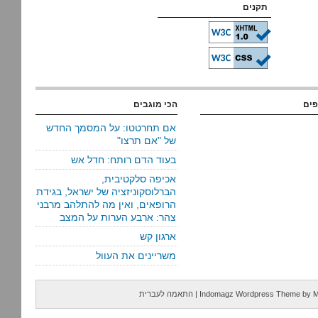
תקנים
פים
הכי מוגבים
אם תחרטטו: על המסמך החדש
של "אם תרצו"
בעוד הדם רותח: חדל אש
אכיפה סלקטיבית,
הברלוסקוניזציה של ישראל, בגידת
הרופאים, ואין מה להתלהב מרבני
צהר: ארבע הערות על המצב
ארגון קש
משריינים את העוול
M
by
Indomagz Wordpress Theme
|
התאמה לעברית