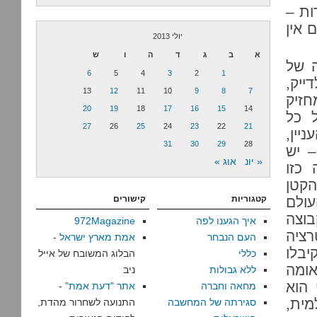
ות –
 אין
יולי 2013
א
ב
ג
ד
ה
ו
ש
ה של
6
5
4
3
2
1
ייק,
13
12
11
10
9
8
7
חזיק
20
19
18
17
16
15
14
 כל
27
26
25
24
23
22
21
יין,
31
30
29
28
– יש
« יונ
אוג »
כזו
קטן
ולם
קטגוריות
קישורים
וצה
איך הגענו לפה
972Magazine
רציה
העם הנבחר
אמת מארץ ישראל
-
יבלו
כללי
הבלוג המשובח של אייל
ומה
ללא גבולות
ניב
 הוא
מחאה וחברה
אתר "דעת אמת"
-
מית,
סגירתה של המחשבה
התנועה לשחרור מהדת,