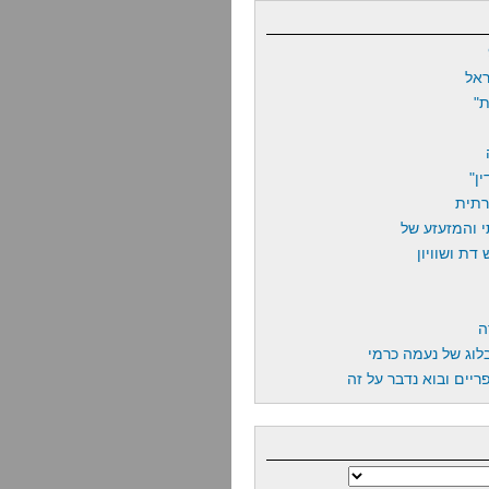
אל
"
ן"
רתית
 והמזעזע של
דת ושוויון
ה
לוג של נעמה כרמי
יים ובוא נדבר על זה