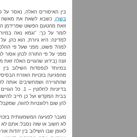
בין האיסורים האלה, נאסר על כ
בשרו
, כשבא לשאת את מאשה פר
וזאת מהטעם הפשוט שפרידמן היא 
לומר על כך: "וגמא נאה במיוח
למדינה: היא גיורת, הוא כהן. על
למה? פשוט, מפני שעל פי ההלכה
מפני על פי התורה לכהן אסור ל
זונה (בידוע שהגויים האלה זאת 
במיוחד לנפסדות השילוב בין 
מהפגיעה בזכויות האזרח הבסיסיו
שהתגיירה ושמחשיבים אותה לזונ
בבית המקדש ועל כן חייב להישא
להן שום רלוונטיות להווה, שמקבל
מעבר לפגיעה המשמעותית בזכויות
לא חשוב או שזה נסבל: אתם לא מ
לאופן שבו השילוב בין יהדות אור