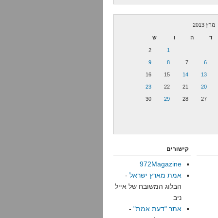
מרץ 2013
ד
ה
ו
ש
2
1
9
8
7
6
16
15
14
13
23
22
21
20
30
29
28
27
קישורים
972Magazine
אמת מארץ ישראל
-
הבלוג המשובח של אייל
ניב
אתר "דעת אמת"
-