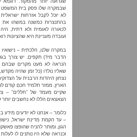
שגרועה יותר מהמקור. דוגמא ק
שבמקרה שלו פסק בית המשפט העל
לא יוכל לקבל אזרחות ישראלית 
בהתנצרות כמשנה במשהו את מעמ
לכאורה לאומית ולא דתית, היה
ועובדה מעניינת היא שהציונות רו
במקרה שלנו, הלכתית – נישואיו ש
הדבר מיד) תקפים. יש צורך בגט 
הנראה לא מעט מקרים שבהם כ
שאליו נולדו (כל זמן שהיה מקדש,
נצחון היהדות הרבנית על הצדוקי
הארץ, ממזר תלמיד חכם קודם לכה
שקיים מעמד של "חללים" – צא
הצאצאים הללו לא נחשבים יותר ל
כלומר – אנחנו לא יודעים מידע בר
– עד הקמת מדינת ישראל, נישואי
הגון, ומותר להניח שהופצו פאשקוו
וכנראה שלא היו נותנים לו לעלות 