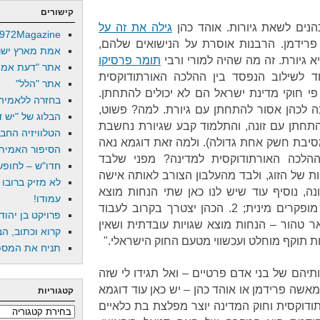
קישורים
הנים לשאת גיורות. אוהד כהן
גילה את זה על
972Magazine
ידמן. הרבנות אוסרת על הנישואים שלהם,
אמת מארץ ישר
גיורת. זה מה שהיה למורי ורבי
תומר פרסיקו
אתר "דעת אמת
ד לשילוב הנפסד בין ההלכה האורתודוקסית
אתר "הלל"
 פי חוקי מדינת ישראל הם לא יכולים להתחתן.
בחזרה ללאמיה
 לכהן אסור להתחתן עם גיורת. למה? פשוט,
הבלוג של "יש די
התחתן עם זונה, והתלמוד קבע שגיורת נחשבת
הטלוויזיה החב
מסיבת חשק אחת גדולה). ולמה זאת דוגמא נאה
הסיפור האמיתי
ההלכה האורתודוקסית למדינה? מפני שלבד
חדו"ש – לחופש 
ת של הזוג, ולבד מהעלבון הצורב לאותה אישה
לא מזיק ברובו
ה, נוסיף עוד שיש לנו כאן שתי הנחות מוצא
עמודו!
בדיוניות לחלוטין – 1. כל הגויים מופקרים מינית; 2. הכהן יצטרך בקרוב לעבוד
פרויקט בן יהוד
ר טהור – הנחות מוצא שגויות עובדתית ושאין
קרוא וכתוב, הב
ות תוקף מוחלט ועכשווי מטעם החוק הישראלי."
תניח את המספר
יהם של בני אדם פרטיים – ואל תגידו לי שזה
אשה פרידמן או אוהד כהן – יש כאן עוד דוגמא
קטגוריות
תודוקסית וחוק המדינה יוצר מפלצת בת כלאיים
קטגוריות