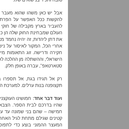
אבל יש כאן משהו שהוא מעבר ל
להקשות ככל האפשר על הפרת ה
להעביר בארץ מקבילה של חוקי נ
העולם שמבחינת החוק שלה הן כולן
את דתן ליהדות, זה יהיה נחמד מצי
אחרי הכל, המקור לאיסור על נישו
חקירה ודרישה. זוג התאומות מיז
הישראלי, וההשתלה מן ההלכה לס
סטארטאפ", עברה באופן חלק.
רק אל תגידו בגת, אל תספרו בח
תקצופנה בנות ערלים. למערכת ה-hasbara קשה גם ככה
ועוד דבר אחד
שהיו בדרכם לבית הספר. הצבא
חמישה – שהם בני שמונה עד עש
המעצר ההמוני בוצע כדי לתפוס 