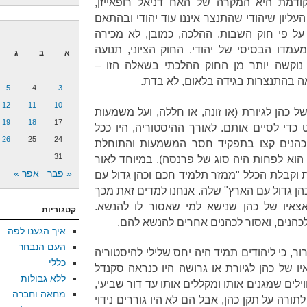
ודמת היא המקרה של האח דניאל רופאייזן,
יון שיהודי שהתנצר איננו עוד יהודי ובהתאם
על פי חוק השבות. ההלכה, כמובן, לא מכירה
דו הבסיסי של יהודי. החוק הציוני, תנועה
א
ב
ג
 נוקשה יותר מן החוק ההלכתי בשאלה הזו –
אה בהתנצרות בגידה בלאום, לא בדת.
5
4
3
12
11
10
ל כהן לגיורת (או זונה, או חללה, ועל משמעות
19
18
17
כדי לסיים אותם. לאורך ההיסטוריה, היו ככל
26
25
24
הנים קצו בתפקיד חסר המשמעות והתוחלת
31
 הוא לפחות היה סוג של פרנסה), במיוחד לאור
« פבר
אפר »
ת וקבלת הכלל "ממזר תלמיד חכם וכהן גדול עם
ן גדול עם הארץ" שלה. אנחנו למדים זאת מכך
צאיו של כהן שנישא למי שאסור לו להנשא.
קטגוריות
כהנים, ואסור לכהנים אחרים להנשא להם.
איך הגענו לפה
העם הנבחר
ור, כי ליהודים תמיד היה יחס שלילי להיסטוריה
כללי
ו של כהן לגיורת או גרושה היו כנראה סקנדל
ללא גבולות
ילים שמגנים אותו ומקללים אותו עד דור שביעי,
מחאה וחברה
לתורה על תקן כהן, אבל הם לא היו גוררים נידוי