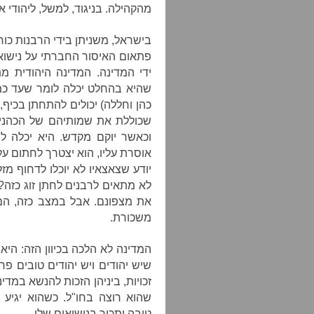
מהקהילה. בניגוד, למשל, ליהודי א
בישראל, משניתן בידי הרבנות כוח
פתאום האיסור החברתי על נישואי
ידי המדינה. המדינה היהודית 
שהיא בהחלט יכלה לומר שעד כמה ש
כהן וחללה) יכולים להתחתן בכי
שכוללת את שמותיהם של הכהני
וכאשר יוקם מקדש. היא יכלה 
אוסרת עליו, הוא יצטרך לחתום ע
יודע שצאצאיו לא יוכלו לדחוף מ
לא מתאים לרבנים לחתן זוג כזה
את מצפונם. אבל במצב כזה, הם 
משכורת.
המדינה לא הלכה בכיוון הזה: היא
שיש יהודים ויש יהודים טובים פ
זכויות, ביניהן הזכות להנשא במד
שהוא רוצה בחו"ל. כשהוא יגיע 
טובה ותכיר בנישואים שלו.