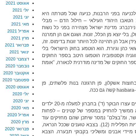
אוגוסט 2021
יולי 2021
כניעה בפני הרבנות, כניעה שכל מטרתה היא
יוני 2021
טאבו היהודי העילאי – חילול הדם – מבלי
מאי 2021
ירנברג: מדינת ישראל מצהירה בפני כל נשות
אפריל 2021
, בלי יוצא מן הכלל, זונות. ושגם אם הן תמרנה
מרץ 2021
דן אבל הן תהיינה לכל היותר זונות בדימוס. זה,
פברואר 2021
אי כהן וגיורת. הוא הוטמע בחוק הישראלי בלי
ינואר 2021
וגניה וקסנופוביה הוטמעו היטב בספר החוקים
דצמבר 2020
פר החוקים של מדינה מודרנית לכאורה, "אומת
נובמבר 2020
אוקטובר 2020
ספטמבר 2020
וצות אשקלון, פן תרגזנה בנות פלשתים, פן
אוגוסט 2020
.
יולי 2020
יוני 2020
: חמושינו העוקצניים עצרו הבוקר (ד') בחברון למעלה מ-20 ילדים
מאי 2020
 ממשיך להחזיק במספר של קטינים – לפחות
אפריל 2020
ר, ומ"בצלם" נמסר שיתכן שהם מחזיקים עוד
מרץ 2020
קטינים שגילם מתחת לגיל האחריות הפלילית (12). בצבא טוענים שככל הנראה,
פברואר 2020
מיידי אבנים ומשליכי בקבוקי תבערה. הצבא
ינואר 2020