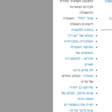
שבה
התנועה לשחרור מהדת,
לקידום הנאורות
וההשכלה
ה
אתר "הלל"
- האגודה
ליוצאים בשאלה
בחזרה ללאמיה
הבלוג של "יש דין"
הטלוויזיה החברתית
הסיפור האמיתי
והמזעזע של
חדו"ש – לחופש דת
ושוויון
לא מזיק ברובו
עמודו!
- הבלוג החדש
של עדיגי
פרויקט בן יהודה
קרוא וכתוב, הבלוג של
נעמה כרמי
תניח את המספריים
ובוא נדבר על זה
-