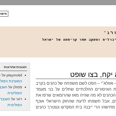
תגובות אחרונות
יקח, בצו שופט
playmobil
על
ה
המערכת הפולי
– אזולא"י – הפכו לשם משפחה של כהנים בקרב
סמולן
על
העכב
ת האיסורים ההלכתיים שחלים על בני מעמד
הפוליטית
הכהנים לא מה שהיה מאז שהרומאים שרפו את
רועי
על
העכברו
ים, אבל תשמחו לדעת שהחוק הישראלי אוכף
הפוליטית
 מתישהו הרי ייבנה בית המקדש ונצטרך כהנים