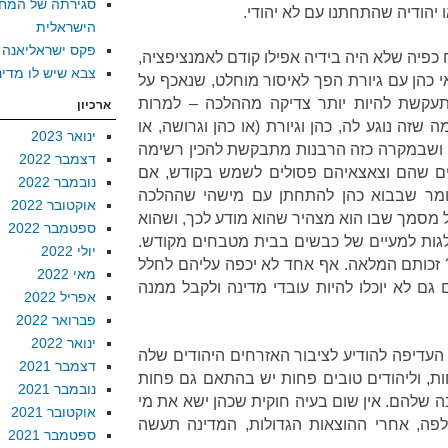
סגירתה של המח
ו יהודיה שהתחתנו עם לא יהודי.
הישראלית
פקס ישראליאנה
 כפיה שלא היה בידיה אפילו קודם לאמנציפציה,
צבא שיש לו מדינ
 כהן עם גיורת הפך לאיסור מוחלט, שנאכף על
מתעקשת להיות יותר צדיקה מההלכה – למרות
ארכיון
זה נוגע לה, כהן וגיורת (או כהן וגרושה, או
ינואר 2023
ף, ושבמקרה כזה הרבנות מתבקשת להכין רשימה
דצמבר 2022
ם שהם וצאצאיהם פסולים לשמש בקודש, אם
נובמבר 2022
לומר שבבוא כהן להתחתן עם מישהי שההלכה
אוקטובר 2022
ל מסמך שבו הוא מצהיר שהוא מודע לכך, ושהוא
ספטמבר 2022
זלגות למעיים של כבשים בבית מטבחים מקודש.
יולי 2022
? זכותם המלאה. אף אחד לא יכפה עליהם לחלל
מאי 2022
גם לא יוכלו להיות עובדי מדינה ולקבל ממנה
אפריל 2022
פברואר 2022
ינואר 2022
 העדיפה להודיע לציבור האזרחים היהודים שלה
דצמבר 2021
חות, וליהודים טובים פחות יש בהתאם גם פחות
נובמבר 2021
ינה שלהם. אין שום בעיה חוקית שכהן ישא את מי
אוקטובר 2021
לפה, אחרי ההוצאות הגדולות, המדינה תעשה
ספטמבר 2021