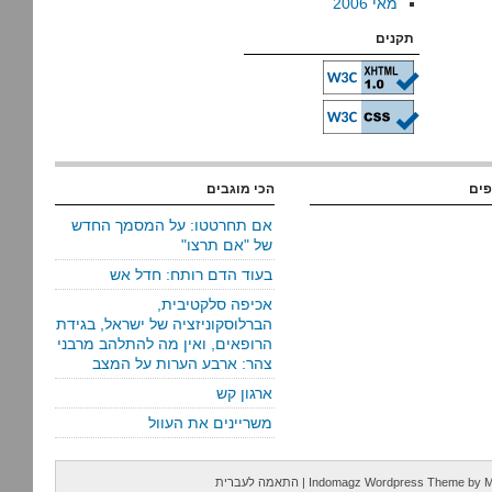
מאי 2006
תקנים
פים
הכי מוגבים
אם תחרטטו: על המסמך החדש
של "אם תרצו"
בעוד הדם רותח: חדל אש
אכיפה סלקטיבית,
הברלוסקוניזציה של ישראל, בגידת
הרופאים, ואין מה להתלהב מרבני
צהר: ארבע הערות על המצב
ארגון קש
משריינים את העוול
M
by
Indomagz Wordpress Theme
|
התאמה לעברית