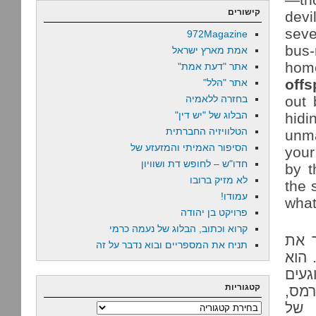
קישורים
devi
seve
972Magazine
bus-
אמת מארץ ישראל
hom
אתר "דעת אמת"
offs
אתר "הלל"
out 
בחזרה ללאמיה
הבלוג של "יש דין"
hid
הטלוויזיה החברתית
unma
הסיפור האמיתי והמזעזע של
your
חדו"ש – לחופש דת ושוויון
by t
לא מזיק ברובו
the 
עמודו!
what
פרויקט בן יהודה
קרוא וכתוב, הבלוג של נעמה כרמי
 את
תניח את המספריים ובוא נדבר על זה
 הוא
עים
קטגוריות
רמס,
 של
קטגוריות