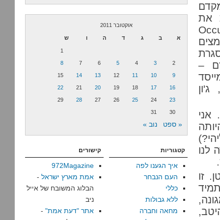
מקדם
ת את
אוקטובר 2011
Occupy Wal
א
ב
ג
ד
ה
ו
ש
מצים
סגרת
1
זם –
8
7
6
5
4
3
2
ייסד
15
14
13
12
11
10
9
ג'ון
22
21
20
19
18
17
16
29
28
27
26
25
24
23
 אני
30
31
« ספט
נוב »
יותה
הי?)
 לנו
קטגוריות
קישורים
איך הגענו לפה
972Magazine
. זו
העם הנבחר
אמת מארץ ישראל
-
תמיד
כללי
הבלוג המשובח של אייל
נה,
ללא גבולות
ניב
זאת היטב,
מחאה וחברה
אתר "דעת אמת"
-