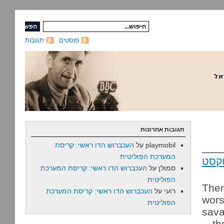
פוסטים
תגובות
תגובות אחרונות
playmobil
על
העכברוש הדו ראשי: קריסת
המערכת הפוליטית
קסט
סמולן
על
העכברוש הדו ראשי: קריסת המערכת
הפוליטית
Then
רועי
על
העכברוש הדו ראשי: קריסת המערכת
wors
הפוליטית
sava
—th