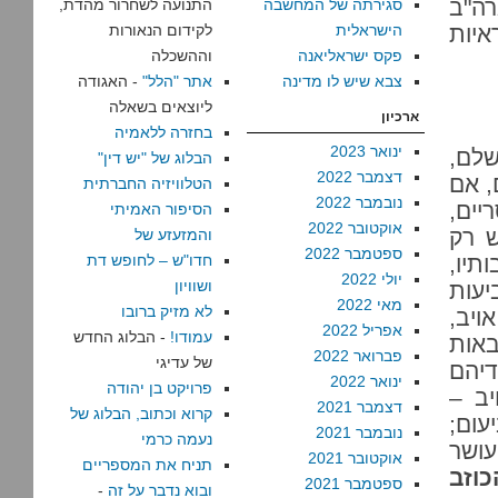
רה"ב
סגירתה של המחשבה
התנועה לשחרור מהדת,
איות
הישראלית
לקידום הנאורות
פקס ישראליאנה
וההשכלה
צבא שיש לו מדינה
אתר "הלל"
- האגודה
ליוצאים בשאלה
ארכיון
בחזרה ללאמיה
ינואר 2023
שלם,
הבלוג של "יש דין"
דצמבר 2022
, אם
הטלוויזיה החברתית
נובמבר 2022
יים,
הסיפור האמיתי
אוקטובר 2022
ש רק
והמזעזע של
ספטמבר 2022
תיו,
חדו"ש – לחופש דת
יולי 2022
ושוויון
יעות
מאי 2022
לא מזיק ברובו
ויב,
אפריל 2022
עמודו!
- הבלוג החדש
באות
פברואר 2022
של עדיגי
דיהם
ינואר 2022
פרויקט בן יהודה
יב –
דצמבר 2021
קרוא וכתוב, הבלוג של
עום;
נובמבר 2021
נעמה כרמי
עושר
אוקטובר 2021
תניח את המספריים
וזב
ספטמבר 2021
ובוא נדבר על זה
-