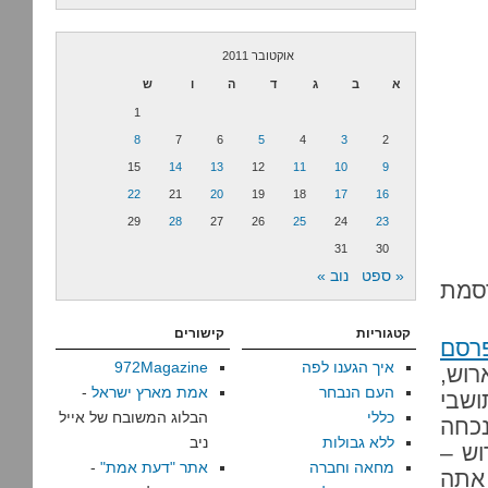
אוקטובר 2011
א
ב
ג
ד
ה
ו
ש
1
8
7
6
5
4
3
2
15
14
13
12
11
10
9
22
21
20
19
18
17
16
29
28
27
26
25
24
23
31
30
« ספט
נוב »
מונה מתפרסמת
קטגוריות
קישורים
רסם
איך הגענו לפה
972Magazine
רוש,
העם הנבחר
אמת מארץ ישראל
-
שבי
כללי
הבלוג המשובח של אייל
נכחה
ללא גבולות
ניב
וש –
מחאה וחברה
אתר "דעת אמת"
-
 אתה