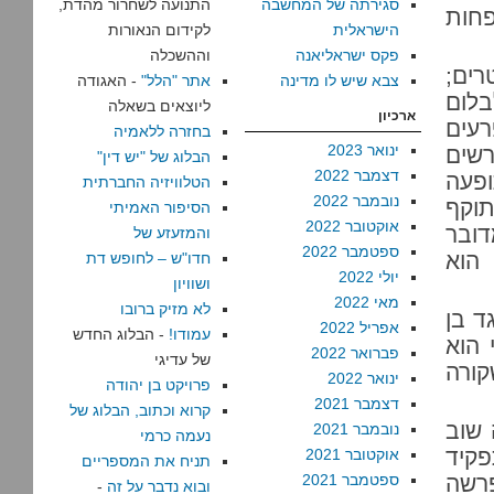
סגירתה של המחשבה
התנועה לשחרור מהדת,
פחות
הישראלית
לקידום הנאורות
פקס ישראליאנה
וההשכלה
רים;
צבא שיש לו מדינה
אתר "הלל"
- האגודה
בלום
ליוצאים בשאלה
ארכיון
עים
בחזרה ללאמיה
ינואר 2023
רשים
הבלוג של "יש דין"
דצמבר 2022
ופעה
הטלוויזיה החברתית
נובמבר 2022
תוקף
הסיפור האמיתי
אוקטובר 2022
ובר
והמזעזע של
ספטמבר 2022
הוא
חדו"ש – לחופש דת
יולי 2022
ושוויון
מאי 2022
לא מזיק ברובו
ד בן
אפריל 2022
עמודו!
- הבלוג החדש
 הוא
פברואר 2022
של עדיגי
קורה
ינואר 2022
פרויקט בן יהודה
דצמבר 2021
קרוא וכתוב, הבלוג של
ו 300, שצצה שוב
נובמבר 2021
נעמה כרמי
פקיד
אוקטובר 2021
תניח את המספריים
פרשה
ספטמבר 2021
ובוא נדבר על זה
-