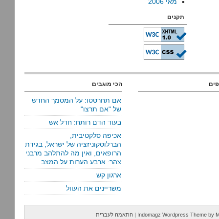
מאי 2006
תקנים
פים
הכי מוגבים
אם תחרטטו: על המסמך החדש
של "אם תרצו"
בעוד הדם רותח: חדל אש
אכיפה סלקטיבית,
הברלוסקוניזציה של ישראל, בגידת
הרופאים, ואין מה להתלהב מרבני
צהר: ארבע הערות על המצב
ארגון קש
משריינים את העוול
M
by
Indomagz Wordpress Theme
|
התאמה לעברית