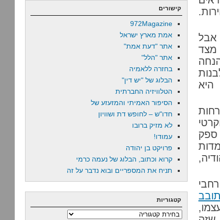
קישורים
רות.
972Magazine
אמת מארץ ישראל
 אבל
אתר "דעת אמת"
מצד
אתר "הלל"
הנחה
בחזרה ללאמיה
נות
הבלוג של "יש דין"
היא
הטלוויזיה החברתית
הסיפור האמיתי והמזעזע של
רחות
חדו"ש – לחופש דת ושוויון
קרטי
לא מזיק ברובו
 ספק
עמודו!
מדות
פרויקט בן יהודה
דיה,
קרוא וכתוב, הבלוג של נעמה כרמי
תניח את המספריים ובוא נדבר על זה
רחבי
תובב
קטגוריות
צמו,
קטגוריות
 שזה