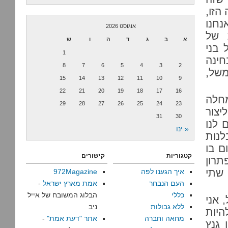
הזו,
נחנו
אוגוסט 2026
 של
א
ב
ג
ד
ה
ו
ש
 בני
1
חינה
8
7
6
5
4
3
2
משל,
15
14
13
12
11
10
9
22
21
20
19
18
17
16
חלה
29
28
27
26
25
24
23
יצור
31
30
 לנו
« ינו
לנות
ם בו
קטגוריות
קישורים
רון
 שתי
איך הגענו לפה
972Magazine
העם הנבחר
אמת מארץ ישראל
-
כללי
הבלוג המשובח של אייל
 אני
ללא גבולות
ניב
יות
מחאה וחברה
אתר "דעת אמת"
-
ן גנץ