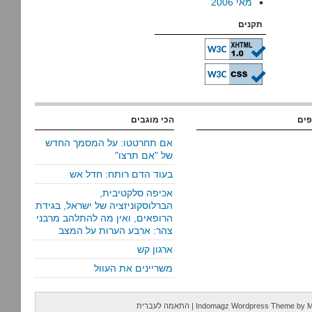
מאי 2006
תקנים
פים
הכי מוגבים
אם תחרטטו: על המסמך החדש
של "אם תרצו"
בעוד הדם רותח: חדל אש
אכיפה סלקטיבית,
הברלוסקוניזציה של ישראל, בגידת
הרופאים, ואין מה להתלהב מרבני
צהר: ארבע הערות על המצב
ארגון קש
משריינים את העוול
M
by
Indomagz Wordpress Theme
|
התאמה לעברית