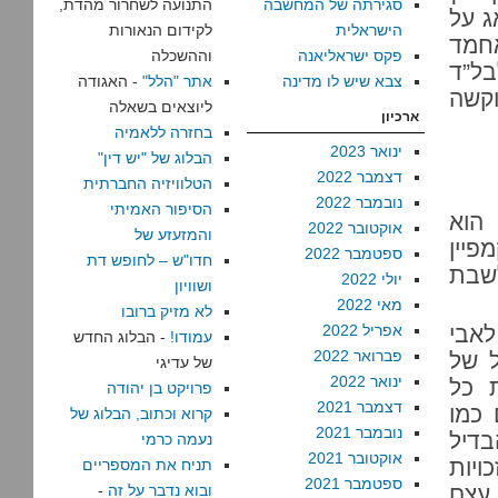
סגירתה של המחשבה
התנועה לשחרור מהדת,
ג על
הישראלית
לקידום הנאורות
אחמד
פקס ישראליאנה
וההשכלה
בל”ד
צבא שיש לו מדינה
אתר "הלל"
- האגודה
להספיק וקשה
ליוצאים בשאלה
ארכיון
בחזרה ללאמיה
ינואר 2023
הבלוג של "יש דין"
דצמבר 2022
הטלוויזיה החברתית
נובמבר 2022
הסיפור האמיתי
הוא
אוקטובר 2022
והמזעזע של
פיין
ספטמבר 2022
חדו"ש – לחופש דת
לשבת
יולי 2022
ושוויון
מאי 2022
לא מזיק ברובו
לאבי
אפריל 2022
עמודו!
- הבלוג החדש
פברואר 2022
ל של
של עדיגי
ינואר 2022
 כל
פרויקט בן יהודה
דצמבר 2021
 כמו
קרוא וכתוב, הבלוג של
נובמבר 2021
בדיל
נעמה כרמי
אוקטובר 2021
יות
תניח את המספריים
ספטמבר 2021
עצם
ובוא נדבר על זה
-