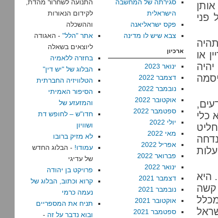
סגירתה של המחשבה
התנועה לשחרור מהדת,
אותן
הישראלית
לקידום הנאורות
 פני
פקס ישראליאנה
וההשכלה
צבא שיש לו מדינה
אתר "הלל"
- האגודה
תהיה
ליוצאים בשאלה
ארכיון
ן או
בחזרה ללאמיה
יהיה
ינואר 2023
הבלוג של "יש דין"
יסמה
דצמבר 2022
הטלוויזיה החברתית
נובמבר 2022
הסיפור האמיתי
אוקטובר 2022
עים,
והמזעזע של
ספטמבר 2022
 כלי
חדו"ש – לחופש דת
יולי 2022
ושוויון
ליט
מאי 2022
לא מזיק ברובו
נדחה
אפריל 2022
עמודו!
- הבלוג החדש
עלות
פברואר 2022
של עדיגי
ינואר 2022
פרויקט בן יהודה
 היא
דצמבר 2021
קרוא וכתוב, הבלוג של
 קשה
נובמבר 2021
נעמה כרמי
ון אנשים לרחוב – אנחנו מדברים על 14% מכלל
אוקטובר 2021
תניח את המספריים
שראל
ספטמבר 2021
ובוא נדבר על זה
-