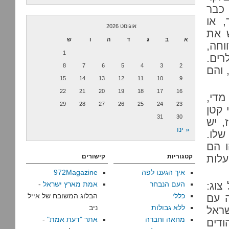
 כבר
, או
אוגוסט 2026
ש את
א
ב
ג
ד
ה
ו
ש
וחה,
1
 מיליוני דולרים.
8
7
6
5
4
3
2
 והם
15
14
13
12
11
10
9
22
21
20
19
18
17
16
מדי,
29
28
27
26
25
24
23
 קטן
31
30
, יש
« ינו
שלו.
ו הם
עלות
קטגוריות
קישורים
איך הגענו לפה
972Magazine
צוג:
העם הנבחר
אמת מארץ ישראל
-
כללי
הבלוג המשובח של אייל
ה עם
ללא גבולות
ניב
שראל
מחאה וחברה
אתר "דעת אמת"
-
ודים