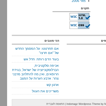
מאי 2006
תקנים
פים
הכי מוגבים
אם תחרטטו: על המסמך החדש
של "אם תרצו"
בעוד הדם רותח: חדל אש
אכיפה סלקטיבית,
הברלוסקוניזציה של ישראל, בגידת
הרופאים, ואין מה להתלהב מרבני
צהר: ארבע הערות על המצב
ארגון קש
משריינים את העוול
M
by
Indomagz Wordpress Theme
|
התאמה לעברית