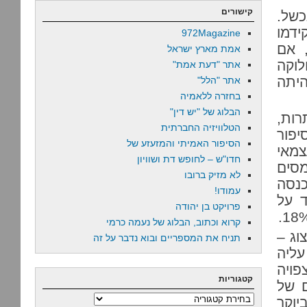
קישורים
כשל.
דמו
972Magazine
, אם
אמת מארץ ישראל
וקה
אתר "דעת אמת"
יתה
אתר "הלל"
בחזרה ללאמיה
הבלוג של "יש דין"
רות,
הטלוויזיה החברתית
יפור
הסיפור האמיתי והמזעזע של
צמאי
חדו"ש – לחופש דת ושוויון
סים
לא מזיק ברובו
כנסה
עמודו!
ד על
פרויקט בן יהודה
קרוא וכתוב, הבלוג של נעמה כרמי
וג –
תניח את המספריים ובוא נדבר על זה
עליה
פויה
קטגוריות
ם של
קטגוריות
יוקר