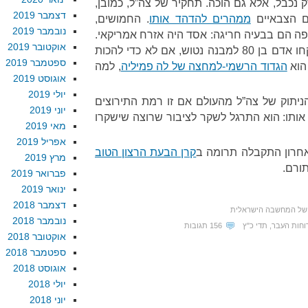
 נכבל, אלא גם הוכה. תחקיר של צה”ל, כמובן,
דצמבר 2019
ם הצבאיים
ממהרים להדהד אותו
. החמושים,
נובמבר 2019
ופה הם בבעיה חריגה: אסד היה אזרח אמריקאי.
אוקטובר 2019
כאן יש לציין שתי נקודות: למה לקחו אדם בן 80 למבנה נטוש, אם לא כדי להכות
ספטמבר 2019
 הוא
הגדוד הרשמי-למחצה של לה פמיליה
, למה
אוגוסט 2019
יולי 2019
ניתוק של צה”ל מהעולם אם זו רמת התירוצים
יוני 2019
תו: הוא התרגל לשקר לציבור שרוצה שישקרו
מאי 2019
אפריל 2019
אחרון התקבלה תרומה ב
קרן הבעת הרצון הטוב
מרץ 2019
תורם.
פברואר 2019
ינואר 2019
דצמבר 2018
של המחשבה הישראלית
נובמבר 2018
וחות העבר
,
תדי כ"ץ
156 תגובות
אוקטובר 2018
ספטמבר 2018
אוגוסט 2018
יולי 2018
יוני 2018