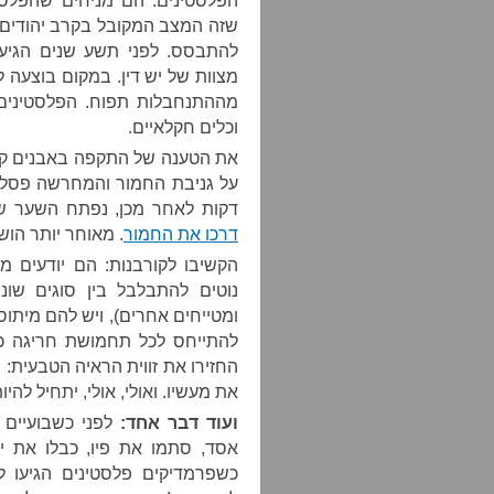
שזה המצב המקובל בקרב יהודים י
להתבסס. לפני תשע שנים הגיע 
מצוות של יש דין. במקום בוצעה 
מההתנחבלות תפוח. הפלסטינים 
וכלים חקלאיים.
את הטענה של התקפה באבנים קיב
על גניבת החמור והמחרשה פסלתי
דקות לאחר מכן, נפתח השער ש
דרכו את החמור
. מאוחר יותר הוש
הקשיבו לקורבנות: הם יודעים מ
נוטים להתבלבל בין סוגים שו
ומטייחים אחרים), ויש להם מיתו
להתייחס לכל תחמושת חריגה כאל
החזירו את זווית הראיה הטבעית: 
את מעשיו. ואולי, אולי, יתחיל להיו
ועוד דבר אחד:
אסד, סתמו את פיו, כבלו את ידי
כשפרמדיקים פלסטינים הגיעו ל