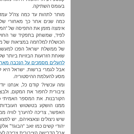
בעומס השתיקה.
מותר לתהות עד כמה צה”ל עמד 
כמה שנים אחר כך מאחורי שלל
אימצה מזמן את התפיסה של “המל
לפיד, שמשחק בתפקיד שר החוץ
הכושלת למלחמה במציאות של ממ
של ממשלת ישראל הפכו למעשה 
שאחת הזרועות הבזויות ביותר ש
להעלים מסמכים על הנכבה מארכי
אבל לגמרי ברשות. ישראל היא ל
מסע להעלמת ההיסטוריה.
ומה עכשיו? קודם כל, אנחנו יו
ציבורית לחפור את המקום, ולבצ
הקורבנות. את המספר האמיתי כנ
ממנו הושקע בטשטוש העובדות. 
האפשר, צריכה להיערך לוויה ממ
שיש ניצולים וצאצאיהם, יש לפצו
יהודי קשים כמו זאב “הבוגד” אלקי
אבל הדרישה הציבורית צריכה לעלו