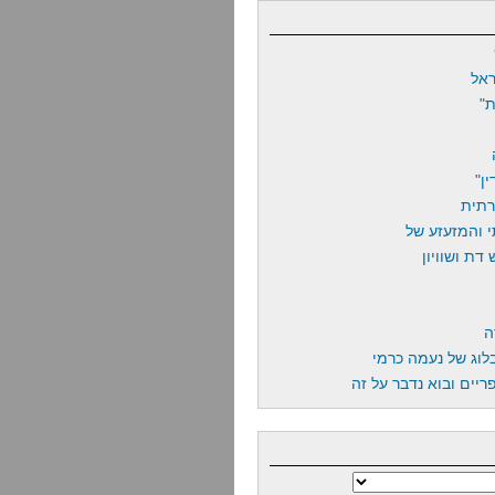
אל
"
ן"
רתית
 והמזעזע של
דת ושוויון
ה
לוג של נעמה כרמי
יים ובוא נדבר על זה