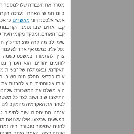
מסרה את העבודה שלו למספר חוקר
ביום חמישי האחרון נערכה הקרנ
אנשי אלכסנדרוני
מאשרים
כי אכן
קבר אחים, שבו נטמנו הקורבנות
קבר האחים, ומפקד מקומי העיד ש
שימו לב מה קרה פה: תדי כ”ץ ח
נפל עליו. כמעט אף אחד לא עמד ל
צריך להתמודד במשפט כשמה שי
לוחמים יהודים. הוא העריך נכו
האקדמי, ובאמתלה של “בעיות מת
אותו כבדאי. החלק הזה חשוב: ת
אותו אוטומטית, הוא להבנות את
הוא משלם את המשכורת שלהם ומע
התייצבו שוב ושוב לצד כל משטר
לטהר את האקדמיה מהמקבילים המ
אנחנו מתייחסים שוב לסיפור טנ
בפשעים שביצעו. אילו עשו את מ
להניח שסיפור טנטורה היה נמחה
קונספירציה. האמת היתה מוכת