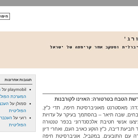
תגובות אחרונות
playmobil
על
ה
המערכת הפולי
ת הטבח בטרטורה: האזינו לקורבנות
סמולן
על
העכב
ריה כבדה: מאסטרנט מאוניברסיטת חיפה, תדי כ”ץ,
הפוליטית
ים, שבה תיאר – בהסתמך בעיקר על עדויות
רועי
על
העכברו
עו אנשי חטיבת אלכסנדרוני בכפר טנטורה
הפוליטית
מיד תביעת דיבה, כ”ץ הוקע כאויב העם, ואחרי דיון
עם התובעים. במקביל, אוניברסיטת חיפה