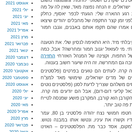
הפלסטינים: הם מניחים שהפלסטינים שקרנים ושטופי לוחמת hasbara משום
אוגוסט 2021
שראלים. זו הנחה נפוצה מאד, שאין לה על מה
יולי 2021
רגע ההארה שלי: הגעתי לכפר יאסוף, כחלק
יוני 2021
לפני זמן קצר התקפה של מחבלים יהודים שיצאו
מאי 2021
אמרו שהם תקפו אותם באבנים, וגנבו חמור
אפריל 2021
מרץ 2021
לתי מיד. היא התאימה לנסיון שלי. את הטענה
פברואר 2021
. מי לעזאזל יגנוב חמור ומחרשה? אבל, כמה
ינואר 2021
ל התפוח, וקצינה של המנהל האזרחי
החזירה
דצמבר 2020
בה גם המחרשה. זה היה שיעור חשוב בענווה.
נובמבר 2020
ה קרה. לעתים הם טועים בפרטים (פלסטינים
אוקטובר 2020
נים של מדים ישראלים, שימושי מאד למצ”ח
ספטמבר 2020
סים משלהם שצריך לדעת לסנן (פלסטינים נוטים
אוגוסט 2020
 קליעי דום-דום), אבל הם יודעים מה קרה.
יולי 2020
הקורבן הוא קורבן, המקרבן פושע שמנסה לטייח
יוני 2020
ת פה טוב יותר.
מאי 2020
אפריל 2020
לפני כשבועיים חטפו חמושי נצח יהודה פלסטיני בן 80, עמר
מרץ 2020
ו וקשרו את עיניו, ונטשו אותו במבנה נטוש.
פברואר 2020
מקום, אסד כבר מת. הפלסטטינים – האזינו
ינואר 2020