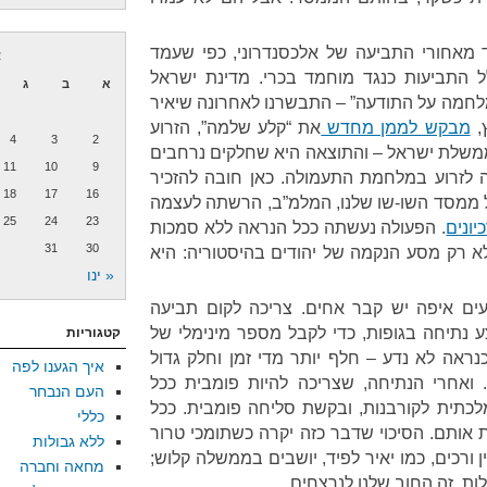
מאחורי התביעה של אלכסנדרוני, כפי שעמד
א
 התביעות כנגד מוחמד בכרי. מדינת ישראל
א
ב
ג
חמה על התודעה” – התבשרנו לאחרונה שיאיר
,
מבקש לממן מחדש
את “קלע שלמה”, הזרוע
4
3
2
שלת ישראל – והתוצאה היא שחלקים נרחבים
11
10
9
לזרוע במלחמת התעמולה. כאן חובה להזכיר
18
17
16
ל ממסד השו-שו שלנו, המלמ”ב, הרשתה לעצמה
25
24
23
ונים
. הפעולה נעשתה ככל הנראה ללא סמכות
31
30
א רק מסע הנקמה של יהודים בהיסטוריה: היא
« ינו
דעים איפה יש קבר אחים. צריכה לקום תביעה
ע נתיחה בגופות, כדי לקבל מספר מינימלי של
קטגוריות
ראה לא נדע – חלף יותר מדי זמן וחלק גדול
איך הגענו לפה
ואחרי הנתיחה, שצריכה להיות פומבית ככל
העם הנבחר
לכתית לקורבנות, ובקשת סליחה פומבית. ככל
כללי
ת אותם. הסיכוי שדבר כזה יקרה כשתומכי טרור
ללא גבולות
ן ורכים, כמו יאיר לפיד, יושבים בממשלה קלוש;
מחאה וחברה
ת. זה החוב שלנו לנרצחים.