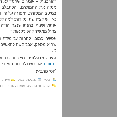
לקורבנות! – אומרים שאסד לא רק
מנקה את החמושים, והכתבלבי
במיטב המסורת, חיפו זה על זה, 
אותו? ושנית, בהנתן שנצח יהודה
צה”ל ממשיך להפעיל אותו?
אפשר, כמובן, לתהות על מידת ה
שהוא מספק, אבל קשה להאשים או
לו.
הערה מנהלתית
: מאז הפוסט ה
והתודה
. אני רוצה להודות בזאת ל
(יוסי גורביץ)
yossi
23 בינואר 2022
סגירתה 
הבהמה הירוקה
,
טבח טנטורה
,
נצח יהודה
,
ר