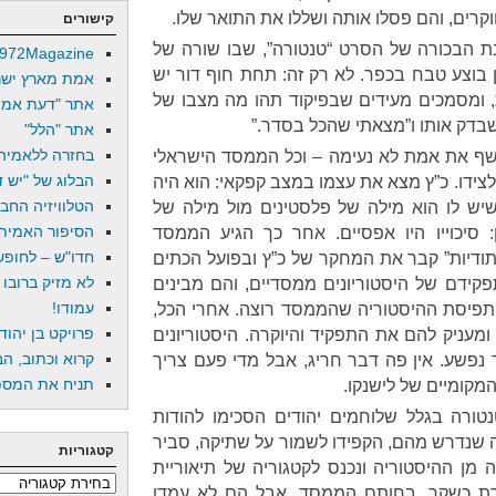
ים, והם פסלו אותה ושללו את התואר שלו.
קישורים
ת הבכורה של הסרט “טנטורה”, שבו שורה של
972Magazine
 בוצע טבח בכפר. לא רק זה: תחת חוף דור יש
אמת מארץ ישר
, ומסמכים מעידים שבפיקוד תהו מה מצבו של
אתר "דעת אמת
בדק אותו ו”מצאתי שהכל בסדר.”
אתר "הלל"
בחזרה ללאמיה
שף את אמת לא נעימה – וכל הממסד הישראלי
הבלוג של "יש די
צידו. כ”ץ מצא את עצמו במצב קפקאי: הוא היה
הטלוויזיה החב
ש לו הוא מילה של פלסטינים מול מילה של
הסיפור האמיתי
ן: סיכוייו היו אפסיים. אחר כך הגיע הממסד
חדו"ש – לחופש 
ודיות” קבר את המחקר של כ”ץ ובפועל הכתים
לא מזיק ברובו
פקידם של היסטוריונים ממסדיים, והם מבינים
עמודו!
 תפיסת ההיסטוריה שהממסד רוצה. אחרי הכל,
פרויקט בן יהוד
ניק להם את התפקיד והיוקרה. היסטוריונים
קרוא וכתוב, הב
 נפשע. אין פה דבר חריג, אבל מדי פעם צריך
תניח את המספר
קומיים של לישנקו.
טורה בגלל שלוחמים יהודים הסכימו להודות
ה שנדרש מהם, הקפידו לשמור על שתיקה, סביר
קטגוריות
 מן ההיסטוריה ונכנס לקטגוריה של תיאוריית
קטגוריות
רת כשקר, בחותם הממסד. אבל הם לא עמדו