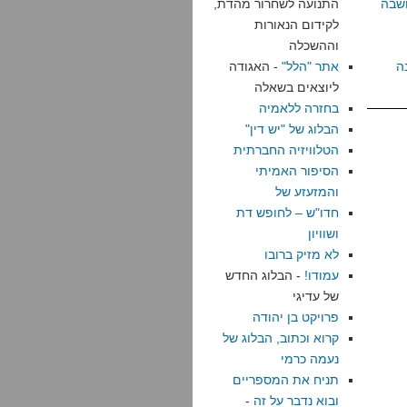
שבה
התנועה לשחרור מהדת,
לקידום הנאורות
וההשכלה
ה
אתר "הלל"
- האגודה
ליוצאים בשאלה
בחזרה ללאמיה
הבלוג של "יש דין"
הטלוויזיה החברתית
הסיפור האמיתי
והמזעזע של
חדו"ש – לחופש דת
ושוויון
לא מזיק ברובו
עמודו!
- הבלוג החדש
של עדיגי
פרויקט בן יהודה
קרוא וכתוב, הבלוג של
נעמה כרמי
תניח את המספריים
ובוא נדבר על זה
-