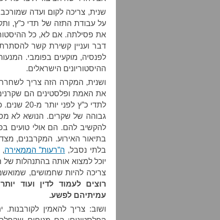
שנית, צריכה לקום ועדה שמורכב
על עבודת התזה של תדי כ”ץ, ותק
את פסילתה. אם לא, כל ההיסטור
דבר ועניין קשירת קשר להסתרת 
לפנסיה, מוקעים בפומבי. המנעו
ההיסטוריונים הישראלים.
ושנית, המקרה הזה צריך לשחרר 
את האמת ופלסטינים הם שקרנים
לתדי כ”ץ ל
גבוהה של שקרים. הנושא לא מסו
להקשיב להם. הם אולי טועים בפ
בתיאור האירוע. המקרבנים, מצד
בלתי נסבל,
ה”רעות” הממאירה
, 
יוכל למצוא אותה בהתנהלות של ה
צריכה להיות שחמושים, שמואשמ
רוצים לעמוד לדין ועוד יותר
עמיתיהם לפשע.
ושוב: צריך להאמין לקורבנות. 