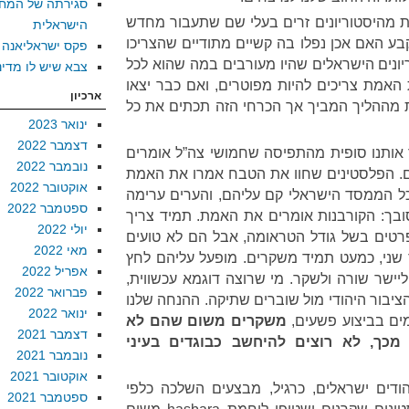
סגירתה של המח
ת מהיסטוריונים זרים בעלי שם שתעבור מחדש
הישראלית
בע האם אכן נפלו בה קשיים מתודיים שהצריכו
פקס ישראליאנה
יונים הישראלים שהיו מעורבים במה שהוא לכל
צבא שיש לו מדינ
האמת צריכים להיות מפוטרים, ואם כבר יצאו
ארכיון
ת מההליך המביך אך הכרחי הזה תכתים את כל
ינואר 2023
דצמבר 2022
אותנו סופית מהתפיסה שחמושי צה”ל אומרים
נובמבר 2022
. הפלסטינים שחוו את הטבח אמרו את האמת
אוקטובר 2022
פני יותר מ-20 שנים. כל הממסד הישראלי קם עליהם, והערים ערימה
ספטמבר 2022
בך: הקורבנות אומרים את האמת. תמיד צריך
יולי 2022
רטים בשל גודל הטראומה, אבל הם לא טועים
מאי 2022
 שני, כמעט תמיד משקרים. מופעל עליהם לחץ
אפריל 2022
ליישר שורה ולשקר. מי שרוצה דוגמא עכשווית,
פברואר 2022
ציבור היהודי מול שוברים שתיקה. ההנחה שלנו
ינואר 2022
ים בביצוע פשעים,
משקרים משום שהם לא
דצמבר 2021
 מכך, לא רוצים להיחשב כבוגדים בעיני
נובמבר 2021
אוקטובר 2021
יהודים ישראלים, כרגיל, מבצעים השלכה כלפי
ספטמבר 2021