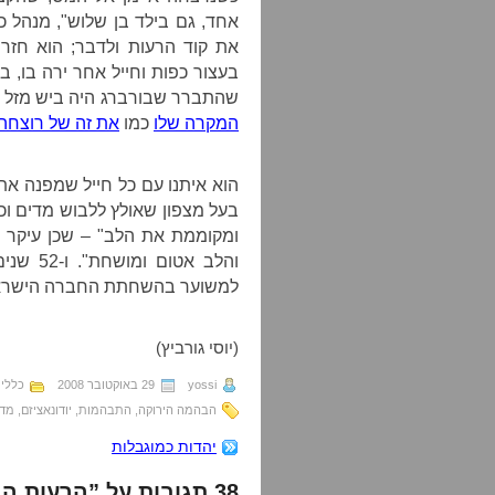
אחד, גם בילד בן שלוש", מנהל כ
את קוד הרעות ולדבר; הוא חזר 
בעצור כפות וחייל אחר ירה בו, ב
שהתברר שבורברג היה ביש מזל עד
המקרה שלו
כמו
את זה של רוצחה
הוא איתנו עם כל חייל שמפנה א
בעל מצפון שאולץ ללבוש מדים וכ
ומקוממת את הלב" – שכן עיקר ת
והלב אט
למשוער בהשחתת החברה הישרא
(יוסי גורביץ)
yossi
29 באוקטובר 2008
כללי
הבהמה הירוקה
,
התבהמות
,
יודונאציזם
,
מדי
יהדות כמוגבלות
38 תגובות על ”הרעות הממאירה ההיא“