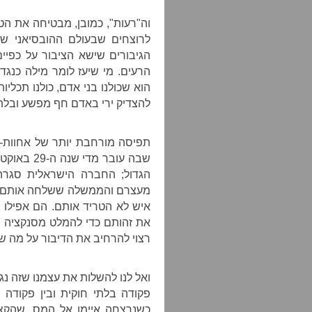
וה"רעות", כמובן, מבטיחה את ה
לרוצחים שבעולם ההובסיאני שהי
הגיבורים שישא הציבור על כפיים
הרעים. מי שיעז לומר מילה כנגד
הוא שכולנו בני אדם, כולנו תכלי
להצדיק ירי באדם חף מפשע ובלתי
תפיסה מורחבת יותר של אחוות-ה
שבה עובר מ
הגדול; החברה הישראלית סגרה
מעצרם והממשלה ששלחה אותם דאג
איש לא הטריד אותם. הם אפילו ל
את זהותם כדי להמלט מסנקציה ח
רצוי להרחיב את הדיבור על מה שעש
ואל לנו להשלות את עצמנו שזה 
פקודה בלתי חוקית ובין פקודה 
כשנרצחה איימן אל המס, שהקצי