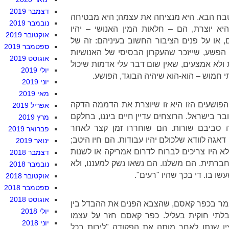
דצמבר 2019
טבח הבא. היא מנציחה את עצמה; היא מבטיחה
נובמבר 2019
א יוצרת, הם – חלאות המין האנושי – יהיו
אוקטובר 2019
, או על פנים הציבור החשוב בעיניהם: זה של
ספטמבר 2019
 הפשע, שייזכר שהעקרון הבסיסי של האנושיות
אוגוסט 2019
ות ולא אמצעים, שאין שום דבר עלי אדמות שיכול
יולי 2019
 חמוש – הוא-הוא שיהיה הבוגד, הפושע.
יוני 2019
מאי 2019
פושעים הזו היא זו שיוצרת את הדממה הדקה
אפריל 2019
די שנה ה-29 באוקטובר בישראל. הרוצחים עדיין חיים ביננו, בחלקם
מרץ 2019
 סביבם שורות. הם שוחררו זמן קצר לאחר
פברואר 2019
ה לוודא שלכולם יהיו עבודות. הם חיו היטב;
ינואר 2019
א היו צריכים לברוח לדרום אמריקה או לשנות
דצמבר 2018
ברתית. הם משלנו. הם נשאו נשק למעננו, ולא
נובמבר 2018
ו בו. די בכך שהיו "רעים".
אוקטובר 2018
ספטמבר 2018
אוגוסט 2018
נגמר בכפר קאסם, שהצבא הפנים את ההבדל בין
יולי 2018
בלתי חוקית בעליל. כפר קאסם חזר על עצמו
יוני 2018
ן שנתן לאחר מותה את הפקודה "לירות בכל