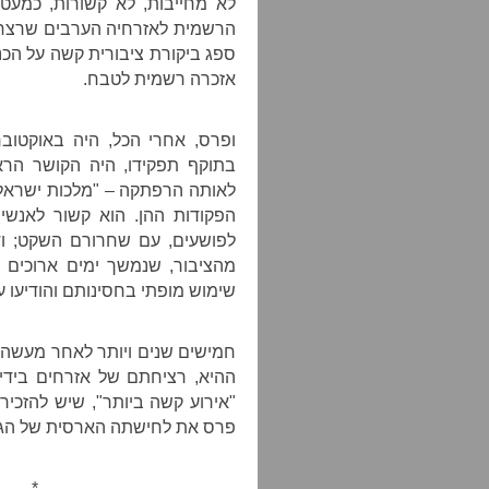
לא מחייבות, לא קשורות, כמעט
ספג ביקורת ציבורית קשה על הכנ
אזכרה רשמית לטבח.
בתוקף תפקידו, היה הקושר הרא
לאותה הרפתקה – "מלכות ישראל 
הפקודות ההן. הוא קשור לאנש
לפושעים, עם שחרורם השקט; ודא
מהציבור, שנמשך ימים ארוכים 
שימוש מופתי בחסינותם והודיעו ע
חמישים שנים ויותר לאחר מעשה,
ההיא, רציחתם של אזרחים בידי 
"אירוע קשה ביותר", שיש להזכי
פרס את לחישתה הארסית של הגרו
 *