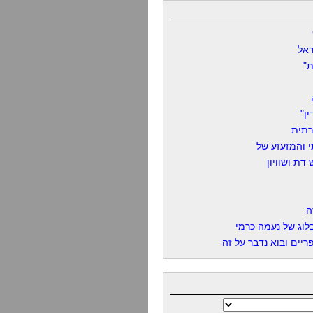
אל
"
ן"
רתית
 והמזעזע של
דת ושוויון
ה
לוג של נעמה כרמי
יים ובוא נדבר על זה