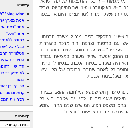
 מגומגמות – זו כל ההתנצלות שנתנה ישראל
קישורים
הרשמית לאזרחיה הערבים שרצחה ב-29 באוקטובר 1956. שר החינוך יוסי שריד
972Magazine
סת הנושא לחומר הלימודים; עד היום אין בכפר
אמת מארץ ישר
אתר "דעת אמת
אתר "הלל"
ופרס, אחרי הכל, היה באוקטובר 1956 בתפקיד בכיר: מנכ"ל משרד הבטחון.
בחזרה ללאמיה
שי עם בריטניה וצרפת, היה מרכזי בהגררות
הבלוג של "יש די
השלישית" – שבעטיה הוטל העוצר ההוא וניתנו
הטלוויזיה החב
ים ההם; אפשר שהיה מעורב במציאת עבודה
הסיפור האמיתי
י היה מעורב בטיוח הטבח, בנסיון להסתירו
חדו"ש – לחופש 
והופר רק לאחר שחברי הכנסת של מק"י עשו
לא מזיק ברובו
ליו מעל בימת הכנסת.
עמודו!
פרויקט בן יהוד
 פרס עדיין חש שפשע המלחמה ההוא, הבגידה
קרוא וכתוב, הב
חיילים שאמורים היו להגן גם עליהם, הוא רק
תניח את המספר
ר בחצי משפט רפה. חמישים שנים אחרי, שומע
עה שבמידות הצבאיות, "הרעות".
קטגוריות
קטגוריות
* * *