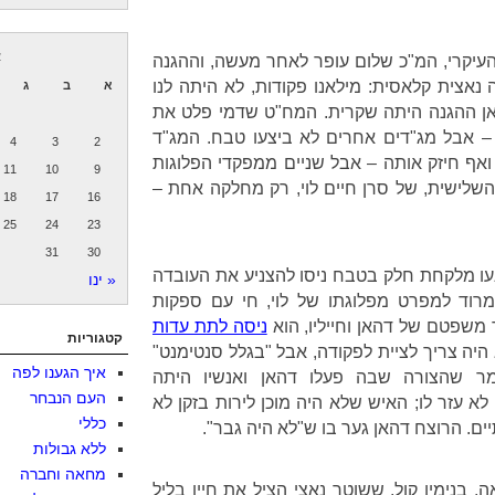
א
העיקרי, המ"כ שלום עופר לאחר מעשה, וההגנה
נאצית קלאסית: מילאנו פקודות, לא היתה לנו
א
ב
ג
אן ההגנה היתה שקרית. המח"ט שדמי פלט את
 – אבל מג"דים אחרים לא ביצעו טבח. המג"ד
4
3
2
ואף חיזק אותה – אבל שניים ממפקדי הפלוגות
11
10
9
השלישית, של סרן חיים לוי, רק מחלקה אחת –
18
17
16
25
24
23
31
30
ו מלקחת חלק בטבח ניסו להצניע את העובדה
« ינו
רוד למפרט מפלוגתו של לוי, חי עם ספקות
משפטם של דהאן וחייליו, הוא
ניסה לתת עדות
קטגוריות
היה צריך לציית לפקודה, אבל "בגלל סנטימנט"
איך הגענו לפה
ר שהצורה שבה פעלו דהאן ואנשיו היתה
העם הנבחר
לא עזר לו; האיש שלא היה מוכן לירות בזקן לא
כללי
ם. הרוצח דהאן גער בו ש"לא היה גבר".
ללא גבולות
מחאה וחברה
ה, בנימין קול, ששוטר נאצי הציל את חייו בליל