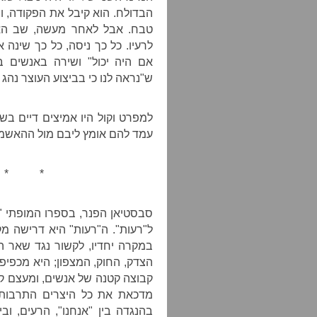
הבדולח. הוא קיבל את הפקודה, וה
טבח. אבל לאחר מעשה, שב האר
לרעיו. כל כך ניסה, כל כך שינה
אם היה יכול" ושירה באנשים 
ש"נראה לנו כי בביצוע העוצר נהג
למפרט וקול היו אמיצים דיים ב
עמד להם אומץ ליבם מול ההאשמה
* *
סבסטיאן הפנר, בספרו המופתי "ס
ל"רעות". ה"רעות" היא דרישה מ
במקרה יחדיו, לקשור נגד שאר ה
הצדק, החוק, המצפון; היא מכפיפ
קבוצה קטנה של אנשים, ומעצם ק
מדכאת את כל היצרים התרבותי
בהנגדה בין "אנחנו", הרעים, וב