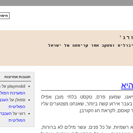
תגובות אחרונות
יא
playmobil
על
ה
המערכת הפולי
 2007 פלט נשיאנו, שמעון פרס, טקסט בלתי מובן אפילו
סמולן
על
העכב
בעבר אירוע קשה ביותר, שאנחנו מצטערים עליו
הפוליטית
 קאסם, לקראת חג הקורבן.
רועי
על
העכברו
הפוליטית
 רשמיות, על כל פנים. עשר מילים לא ברורות,