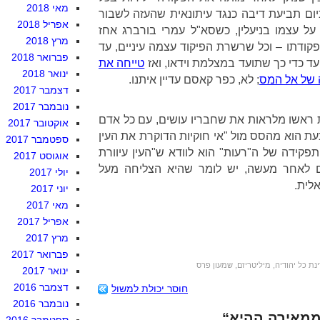
מאי 2018
יום תביעת דיבה כנגד עיתונאית שהעזה לשבור
אפריל 2018
על עצמו בניעלין, כשסא"ל עמרי בורברג אחז
מרץ 2018
פקודתו – וכל שרשרת הפיקוד עצמה עיניים, עד
פברואר 2018
 כדי כך שתועד במצלמת וידאו, ואז
טייחה את
ינואר 2018
 של אל המס
; לא, כפר קאסם עדיין איתנו.
דצמבר 2017
נובמבר 2017
ת ראשו מלראות את שחבריו עושים, עם כל אדם
אוקטובר 2017
עת הוא מהסס מול "אי חוקיות הדוקרת את העין
ספטמבר 2017
פקידה של ה"רעות" הוא לוודא ש"העין עיוורת
אוגוסט 2017
ום ומושחת". ו-52 שנים לאחר מעשה, יש לומר שהיא הצליחה מעל
יולי 2017
לית.
יוני 2017
מאי 2017
אפריל 2017
מרץ 2017
פברואר 2017
נת כל יהודיה
,
מיליטריזם
,
שמעון פרס
ינואר 2017
דצמבר 2016
חוסר יכולת למשול
נובמבר 2016