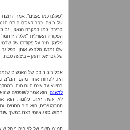
"פעלנו כמו נאצים", אמר הרוצח 
של רוצחי כפר קאסם היתה הגנה 
ברירה. כמו במקרה הנאצי, גם כ
הפקודה האווילית "אללה ירחמו"
מלינקי חזר על פקודתו של שדמי 
שלו נמנעו מלבצע אותן. בפלוגה 
של גבריאל דהאן – ביצעה טבח.
אבל רוב רובם של האנשים שנמנע
הזו. לפחות אחד מהם, המ"מ נמ
בנושא עד עצם היום הזה. במהלך 
למענם
; הוא אמר לשופטים שהוא 
לא עשה זאת. כלומר, הוא אמ
הנורמטיבית; הוא היה הסטיה. זה 
חמוש ספג איומי רצח במשך שנתיי
המ"מ השני של לוי היה ניצול שוא