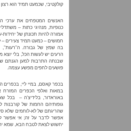
קולקטיבי, שכמעט תמיד הוא רצון 
האנשים המטפחים את ערכי ה"ר
כנופיות, מנהיגי כתות – משתדל
אמורה להיות תכונתן של יחידות-
חמושים – כמעט תמיד צעירים – לשב
בה שמץ של גבורה. ה"רעות", 
הרעים יש לעשות הכל, בלי יוצא 
שבנתה התרבות למען הגנתם של
פושעים לחפים מפשע עצמה.
בכפר קאסם, במיי ליי, בכפרים 
במאות ואלפי הכפרים המזרח א
באוראדור, בלידיצ'ה – בכל ש
גופותיהם החמות של קורבנות ל
שהריגתם של לא-לוחמים שלא סיכנ
אפשר לדבר על זה; אי אפשר לת
יחשוש לצאת לטבח הבא, שמא יתע