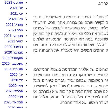
אוגוסט 2021
להרע.
יולי 2021
יוני 2021
עות" – מפקדים צבאיים, מאפיונרים, חברי
מאי 2021
ים לקשר אותם עם גבורה. אחרי הכל, ה"רעות"
אפריל 2021
עילית. בפועל, היא מאפשרת לקבוצה של צעירים
מרץ 2021
ור את כללי הציוויליזציה, ולעיתים קרובות אין
פברואר 2021
שהופכת במהירות לתפיסה הממאירה שלמען
ינואר 2021
מן הכלל, היא חומצה המאכלת את כל המחסומים
דצמבר 2020
 החפים מפשע; היא מאכלת את ההבחנה בין
נובמבר 2020
אוקטובר 2020
ספטמבר 2020
אוגוסט 2020
השרופים של אלג'יר המדממת בשנות החמישים,
יולי 2020
ירופאים שנמחקו בעת התקדמות הוורמאכט,
יוני 2020
אר המקומות שבהם עמדו גברים צעירים מעל
מאי 2020
א חמושים – שימשה ה"רעות" כמגן לפושעים,
אפריל 2020
ו אותם היתה לעיתים קרובות שיא גבורתם. אי
מרץ 2020
ת לצדק את שלו; ה"רעות" תפגע, וכל לוחם
פברואר 2020
ורר מצפונו של אחד מחבריו.
ינואר 2020