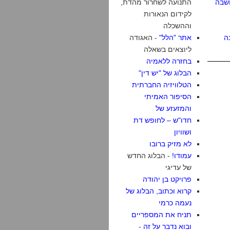
שבה
התנועה לשחרור מהדת,
לקידום הנאורות
וההשכלה
ה
אתר "הלל"
- האגודה
ליוצאים בשאלה
בחזרה ללאמיה
הבלוג של "יש דין"
הטלוויזיה החברתית
הסיפור האמיתי
והמזעזע של
חדו"ש – לחופש דת
ושוויון
לא מזיק ברובו
עמודו!
- הבלוג החדש
של עדיגי
פרויקט בן יהודה
קרוא וכתוב, הבלוג של
נעמה כרמי
תניח את המספריים
ובוא נדבר על זה
-