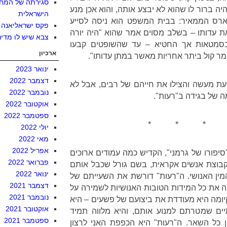
סגירתה של המח
יה ברור לו שהוא לא יבצע אותה, והוא אכן מנע
הישראלית
ס הממאיר: בבית המשפט הוא ניסה לסייע
פקס ישראליאנה
 את עדותו – בשלב מסוים אמר שהוא "היה יורה
צבא שיש לו מדינ
בסמטאות אך החטיא – עד שהשופטים קבעו
ארכיון
 מר קול ביתר אחריות מאשר במתן עדותו".
ינואר 2023
דצמבר 2022
שעת מעשה והצילו את חייהם של רבים, אבל לא
נובמבר 2022
 של בגידה ב"רעות".
אוקטובר 2022
ספטמבר 2022
* * * 
יולי 2022
מאי 2022
אפריל 2022
יפורו של גרמני", הקדיש כמה עמודים ארוכים
פברואר 2022
קבוצת אנשים אקראית, בשם גורל שכבל אותם
ינואר 2022
מין האנושי. ה"רעות" דורשת את השעייתם של
דצמבר 2021
ה את כל המידות הטובות האנושיות לשמירה על
נובמבר 2021
יומה היא מעודדת את ביצועם של פשעים – היא
אוקטובר 2021
ים שמטרתם למנוע אותם, והיא מלווה תמיד
ספטמבר 2021
ין כל השאר. ה"רעות" היא הכפפת האני לרצון