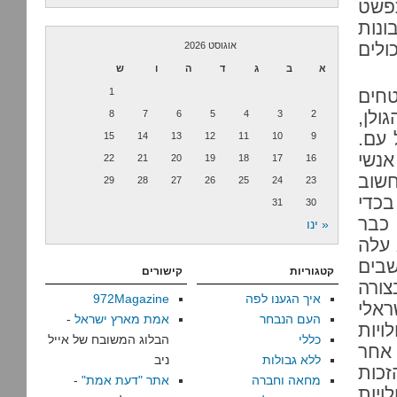
תפשט
ונות
ולים
אוגוסט 2026
א
ב
ג
ד
ה
ו
ש
טחים
1
ולן,
8
7
6
5
4
3
2
חייב משאל עם.
15
14
13
12
11
10
9
נשי
22
21
20
19
18
17
16
חשוב
29
28
27
26
25
24
23
כדי
31
30
 כבר
« ינו
 עלה
שבים
קטגוריות
קישורים
צורה
איך הגענו לפה
972Magazine
ראלי
העם הנבחר
אמת מארץ ישראל
-
יות
כללי
הבלוג המשובח של אייל
 אחר
ללא גבולות
ניב
זכות
מחאה וחברה
אתר "דעת אמת"
-
יות