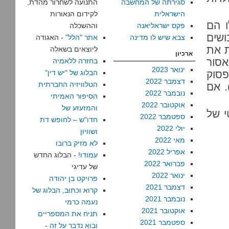
סגירתה של המחשבה
התנועה לשחרור מהדת,
הישראלית
לקידום הנאורות
ו הם
פקס ישראליאנה
וההשכלה
ושים
צבא שיש לו מדינה
אתר "הלל"
- האגודה
ת את
ליוצאים בשאלה
ארכיון
אסור
בחזרה ללאמיה
ינואר 2023
פסוק
הבלוג של "יש דין"
דצמבר 2022
הטלוויזיה החברתית
. אם
נובמבר 2022
הסיפור האמיתי
אוקטובר 2022
והמזעזע של
י של
ספטמבר 2022
חדו"ש – לחופש דת
יולי 2022
ושוויון
מאי 2022
לא מזיק ברובו
אפריל 2022
עמודו!
- הבלוג החדש
פברואר 2022
של עדיגי
ינואר 2022
פרויקט בן יהודה
דצמבר 2021
קרוא וכתוב, הבלוג של
נובמבר 2021
נעמה כרמי
אוקטובר 2021
תניח את המספריים
ספטמבר 2021
ובוא נדבר על זה
-