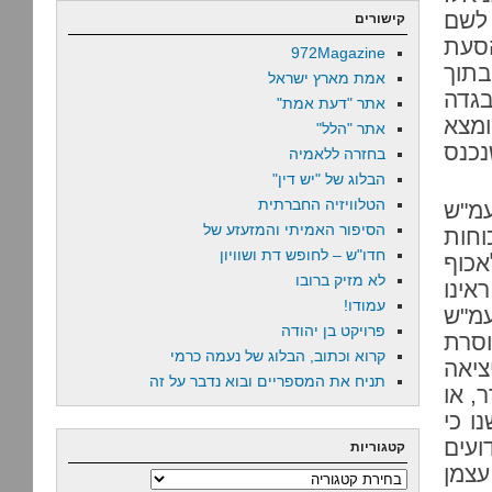
לשם
קישורים
הסעת
972Magazine
תוך
אמת מארץ ישראל
גדה
אתר "דעת אמת"
ומצא
אתר "הלל"
וני לתאר פלסטיני משטחי 67 שנכנס
בחזרה ללאמיה
הבלוג של "יש דין"
הטלוויזיה החברתית
עמ"ש
הסיפור האמיתי והמזעזע של
וחות
חדו"ש – לחופש דת ושוויון
אכוף
לא מזיק ברובו
אינו
עמודו!
עמ"ש
פרויקט בן יהודה
סרת
קרוא וכתוב, הבלוג של נעמה כרמי
ציאה
תניח את המספריים ובוא נדבר על זה
, או
ו כי
ועים
קטגוריות
עצמן
קטגוריות