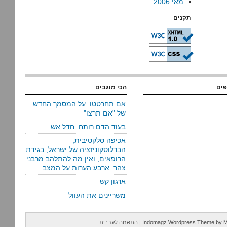
מאי 2006
תקנים
פים
הכי מוגבים
אם תחרטטו: על המסמך החדש
של "אם תרצו"
בעוד הדם רותח: חדל אש
אכיפה סלקטיבית,
הברלוסקוניזציה של ישראל, בגידת
הרופאים, ואין מה להתלהב מרבני
צהר: ארבע הערות על המצב
ארגון קש
משריינים את העוול
M
by
Indomagz Wordpress Theme
|
התאמה לעברית