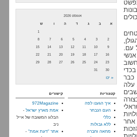
תפשט
ונות
ולים
אוגוסט 2026
א
ב
ג
ד
ה
ו
ש
טחים
1
ולן,
8
7
6
5
4
3
2
חייב משאל עם.
15
14
13
12
11
10
9
נשי
22
21
20
19
18
17
16
חשוב
29
28
27
26
25
24
23
כדי
31
30
 כבר
« ינו
 עלה
שבים
קטגוריות
קישורים
צורה
איך הגענו לפה
972Magazine
ראלי
העם הנבחר
אמת מארץ ישראל
-
יות
כללי
הבלוג המשובח של אייל
 אחר
ללא גבולות
ניב
זכות
מחאה וחברה
אתר "דעת אמת"
-
יות