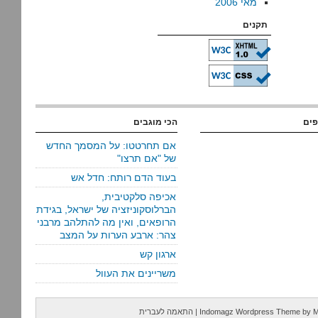
מאי 2006
תקנים
פים
הכי מוגבים
אם תחרטטו: על המסמך החדש
של "אם תרצו"
בעוד הדם רותח: חדל אש
אכיפה סלקטיבית,
הברלוסקוניזציה של ישראל, בגידת
הרופאים, ואין מה להתלהב מרבני
צהר: ארבע הערות על המצב
ארגון קש
משריינים את העוול
M
by
Indomagz Wordpress Theme
|
התאמה לעברית