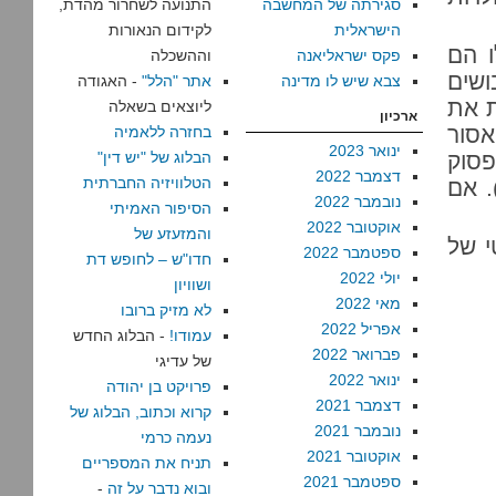
סגירתה של המחשבה
התנועה לשחרור מהדת,
הישראלית
לקידום הנאורות
ו הם
פקס ישראליאנה
וההשכלה
ושים
צבא שיש לו מדינה
אתר "הלל"
- האגודה
ת את
ליוצאים בשאלה
ארכיון
אסור
בחזרה ללאמיה
ינואר 2023
פסוק
הבלוג של "יש דין"
דצמבר 2022
הטלוויזיה החברתית
. אם
נובמבר 2022
הסיפור האמיתי
אוקטובר 2022
והמזעזע של
י של
ספטמבר 2022
חדו"ש – לחופש דת
יולי 2022
ושוויון
מאי 2022
לא מזיק ברובו
אפריל 2022
עמודו!
- הבלוג החדש
פברואר 2022
של עדיגי
ינואר 2022
פרויקט בן יהודה
דצמבר 2021
קרוא וכתוב, הבלוג של
נובמבר 2021
נעמה כרמי
אוקטובר 2021
תניח את המספריים
ספטמבר 2021
ובוא נדבר על זה
-