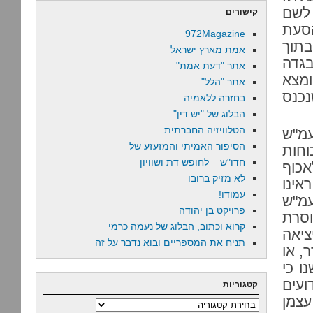
לשם
קישורים
הסעת
972Magazine
תוך
אמת מארץ ישראל
גדה
אתר "דעת אמת"
ומצא
אתר "הלל"
וני לתאר פלסטיני משטחי 67 שנכנס
בחזרה ללאמיה
הבלוג של "יש דין"
הטלוויזיה החברתית
עמ"ש
הסיפור האמיתי והמזעזע של
וחות
חדו"ש – לחופש דת ושוויון
אכוף
לא מזיק ברובו
אינו
עמודו!
עמ"ש
פרויקט בן יהודה
סרת
קרוא וכתוב, הבלוג של נעמה כרמי
ציאה
תניח את המספריים ובוא נדבר על זה
, או
ו כי
ועים
קטגוריות
עצמן
קטגוריות