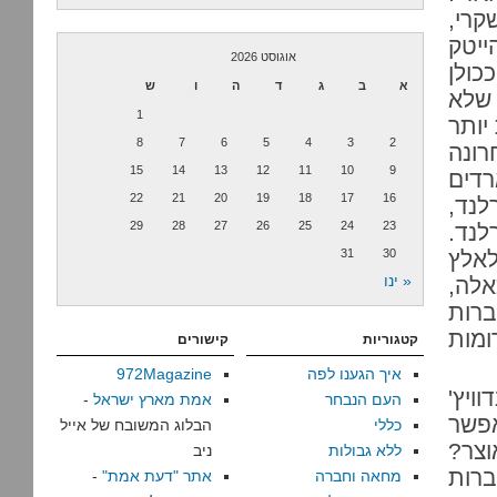
קרי,
ייטק
אוגוסט 2026
ולן
א
ב
ג
ד
ה
ו
ש
 שלא
1
יותר
8
7
6
5
4
3
2
ונה
15
14
13
12
11
10
9
רדים
22
21
20
19
18
17
16
לנד,
29
28
27
26
25
24
23
לנד.
ו ולאלץ
30
31
« ינו
אלה,
רות
ומות
קטגוריות
קישורים
איך הגענו לפה
972Magazine
ויץ'
העם הנבחר
אמת מארץ ישראל
-
אפשר
כללי
הבלוג המשובח של אייל
וצר?
ללא גבולות
ניב
ברות
מחאה וחברה
אתר "דעת אמת"
-