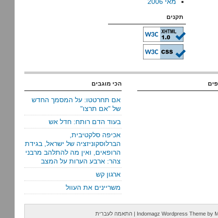
מאי 2006
תקנים
פים
הכי מוגבים
אם תחרטטו: על המסמך החדש
של "אם תרצו"
בעוד הדם רותח: חדל אש
אכיפה סלקטיבית,
הברלוסקוניזציה של ישראל, בגידת
הרופאים, ואין מה להתלהב מרבני
צהר: ארבע הערות על המצב
ארגון קש
משריינים את העוול
M
by
Indomagz Wordpress Theme
|
התאמה לעברית