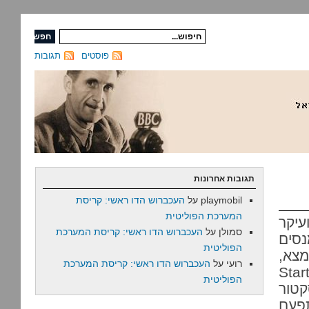
פוסטים
תגובות
תגובות אחרונות
playmobil
על
העכברוש הדו ראשי: קריסת
המערכת הפוליטית
עיקר
סמולן
על
העכברוש הדו ראשי: קריסת המערכת
– מנסים
הפוליטית
מצא,
רועי
על
העכברוש הדו ראשי: קריסת המערכת
 הביטוי "אומת סטארטאפ" (Startup
הפוליטית
קטור
תפעם