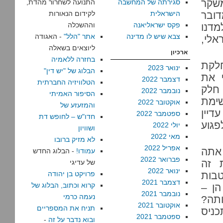
א משקר
סגירתה של המחשבה
התנועה לשחרור מהדת,
ובר
הישראלית
לקידום הנאורות
פקס ישראליאנה
וההשכלה
לאחרונה למדנו
צבא שיש לו מדינה
אתר "הלל"
- האגודה
לי,
ליוצאים בשאלה
ארכיון
בחזרה ללאמיה
לקת
ינואר 2023
הבלוג של "יש דין"
 את
דצמבר 2022
הטלוויזיה החברתית
 חלק
נובמבר 2022
הסיפור האמיתי
שימת
אוקטובר 2022
והמזעזע של
יין
ספטמבר 2022
חדו"ש – לחופש דת
גוע
יולי 2022
ושוויון
מאי 2022
לא מזיק ברובו
אפריל 2022
אתה
עמודו!
- הבלוג החדש
פברואר 2022
 זה
של עדיגי
ינואר 2022
טבות
פרויקט בן יהודה
דצמבר 2021
קרוא וכתוב, הבלוג של
הן –
נובמבר 2021
נעמה כרמי
ותה?
אוקטובר 2021
תניח את המספריים
ניס
ספטמבר 2021
ובוא נדבר על זה
-