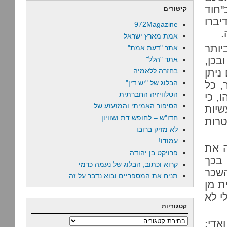
"חוד
קישורים
יברו
972Magazine
.
אמת מארץ ישראל
יותר
אתר "דעת אמת"
ל? ובכן,
אתר "הלל"
ניתן
בחזרה ללאמיה
הבלוג של "יש דין"
, כל
הטלוויזיה החברתית
, כי
הסיפור האמיתי והמזעזע של
שיות
חדו"ש – לחופש דת ושוויון
טרות
לא מזיק ברובו
עמודו!
ה את
פרויקט בן יהודה
 בכך
קרוא וכתוב, הבלוג של נעמה כרמי
שכר
תניח את המספריים ובוא נדבר על זה
מחצית מן
י לא
קטגוריות
קטגוריות
אדי: