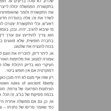
שלרוב לא עולה בדיונים על חו
בתקשורת. הממשלה יכולה לייצר 
את התקשורת ולומר שהאופוזיציה
לשדר את זה; אלה בהגדרה חדשות
דאע”ש, וכלי התקשורת יצטרכו לשד
מי שיבוא להגיב, יהיה, ובכן, בע
הוא צריך להתייעץ עם עורך דין
בחברה חופשית, שלא פוגעים בו 
בכוח להנציח את שלטונו.
או, ליתר דיוק, להכריח את העם ל
אמורה למנוע: את מלחמות האזרחי
העיקרי הוא בדיוק היכולת שלה ל
דמוקרטיה אם אין חופש ביטוי.
רק שזה אף פעם לא היה מובן כאן. 
העיתונות הפרועה של צרפת. חופש 
בכמה פסיקות של בג”צ. זה הכל. וא
אז, כן, גם אם ממשלה אחרת הית
כפי שאמר סריסו של נתניהו – ו