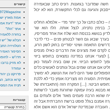
חשה שמדובר בגזענות. רוניס כתב שבאמירה
קישורים
סבוק והגיעה גם לכלי התקשורת, הוא לא יכול
972Magazine
אמת מארץ ישר
ה – כולם כתבו על כך יותר מדי – אלמלא החליט
אתר "דעת אמת
 בנימין נתניהו, לנצל אותה. הלז הוא שר
אתר "הלל"
דיון בנושא בכנסת הוא שלח את אחד מסריסיו,
בחזרה ללאמיה
ה בערך שבוע גם השר לבטחון פנים – כדי לדבר
הבלוג של "יש די
דרשים התאמה ושינוי יסודיים בחוק לשון הרע,
הטלוויזיה החב
לקדם זאת מציגים את הדברים כאילו מנסים
הסיפור האמיתי
לצערי אנחנו במדינה נמצאים בחופש ביזוי
חדו"ש – לחופש 
וך לחופש הביזוי. אין שום בעיה לעמוד כאן
לא מזיק ברובו
יט אם אנחנו שמים גבול ונותנים לאנשים כלים
עמודו!
פופוליזם שעד היום ליווה את הנושא, לא ימשיך
פרויקט בן יהוד
מיתית. הסוגיה הזו מצריכה אומץ כדי לא ללכת
קרוא וכתוב, הב
חופש הביטוי. […] המקרה הזה (התאבדותו של
תניח את המספר
והוא מבטא בעיה עמוקה שחורגת מעבר לרשתות
יח שהוא הרבה פעמים מאוד אלים ולעתים גם
קטגוריות
 קרה אמנם בגלל פוסט ברשת החברתית אבל זה
ת. העובדה שבמדינת ישראל אדם הוא אשם אלא
קטגוריות