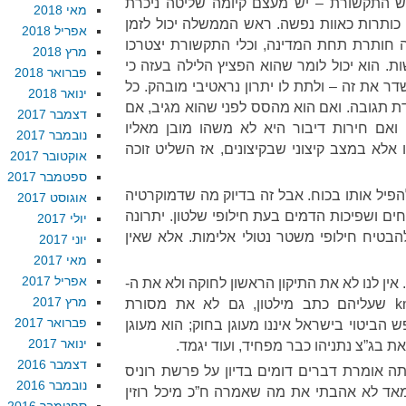
פש התקשורת – יש מעצם קיומה שליטה ניכרת
מאי 2018
כותרות כאוות נפשה. ראש הממשלה יכול לזמן
אפריל 2018
 חותרת תחת המדינה, וכלי התקשורת יצטרכו
מרץ 2018
. הוא יכול לומר שהוא הפציץ הלילה בעזה כי
פברואר 2018
ר את זה – ולתת לו יתרון נראטיבי מובהק. כל
ינואר 2018
מדת תגובה. ואם הוא מהסס לפני שהוא מגיב, אם
דצמבר 2017
 ואם חירות דיבור היא לא משהו מובן מאליו
נובמבר 2017
אלא במצב קיצוני שבקיצונים, אז השליט זוכה
אוקטובר 2017
ספטמבר 2017
הפיל אותו בכוח. אבל זה בדיוק מה שדמוקרטיה
אוגוסט 2017
ם ושפיכות הדמים בעת חילופי שלטון. יתרונה
יולי 2017
הבטיח חילופי משטר נטולי אלימות. אלא שאין
יוני 2017
מאי 2017
אפריל 2017
אין לנו לא את התיקון הראשון לחוקה ולא את ה-
מרץ 2017
known rules of ancient liberty שעליהם כתב מילטון, גם לא את מסורת
פברואר 2017
הביטוי בישראל איננו מעוגן בחוק; הוא מעוגן
ינואר 2017
ת בג”צ נתניהו כבר מפחיד, ועוד יגמד.
דצמבר 2016
ה אומרת דברים דומים בדיון על פרשת רוניס
נובמבר 2016
מאד לא אהבתי את מה שאמרה ח”כ מיכל רוזין