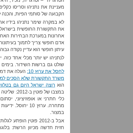
הטרגדיה – וטרגדיה, נזכיר, הי
מעניינת את נתניהו וסריסו כקלי
הקבועה של סותמי הפיות, והכנה
לא במקרה שימר נתניהו בידיו א
את התקשורת החופשית בישראל. זו
אחרונות במערכת הבחירות האחרונ
אדם חופשי צריך לתמוך בעיתונו
עיתון חופשי הוא עדיין נקודה גבו
לנתניהו יש יותר מכלי אחד כזה. 
שולט גם ברשות השידור. בימים 
לחסל את ערוץ 10:
העלה את דמי ה
משרד התקשורת שלא הסכים למ
הוא
רוצה ישראל היום גם בטלוויז
כלי חתרני או אופוזיציוני, יסתו
מתחרה. ערוץ 10 יח
במצור.
אבל ב-2012 פוטין הופ
חזית חדשה מכיוון הרשת: בלוגר