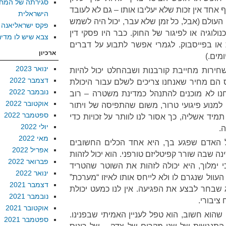
סגירתה של המח
 אחד אין זכות שלא יעליבו אותו – גם לא לעובד
הישראלית
 העולם (אבל, כל זמן שלא עבר, יכול היה לשמש
פקס ישראליאנה
נולוגיה או לפיגור של החוק. כבר היו פסקי דין
צבא שיש לו מדינ
ו בפייסבוק. לגמרי אפשר לתבוע על דברים
ארכיון
מים.)
ינואר 2023
שחירות מחייבת קורבנות ושבהחלט יכול להיות
דצמבר 2022
ס הם מחיר שאנחנו צריכים לשלם עבור היכולת
נובמבר 2022
ו לא מוכנים להתנהל כמדינת משטרה – רוב
אוקטובר 2022
למנוע פיגועי טרור, משום שהתפיסה של ויתור
ספטמבר 2022
תמיד אשליה, כך אסור לנו לוותר על זכויות כדי
יולי 2022
.
מאי 2022
של האדם שפגע בך, היא אחד הכלים החשובים
אפריל 2022
 שבה שורר קפיטליזם טורפני. הוא יכול לזהות
פברואר 2022
ימלוך, היא יכולה לזהות את השוטר שהטריד
ינואר 2022
העוול שנגרם לו ולא לייחס אותו לאיזו “מערכת”
דצמבר 2021
שבחר לבצע את הפגיעה. אין לנו כמעט יכולת
נובמבר 2021
 ציבורי.
אוקטובר 2021
הוא חשוב, הוא טפל לעניין האמיתי שבפנינו.
ספטמבר 2021