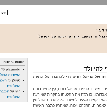
תגובות אחרונות
 להיוולד
playmobil
על
ה
המערכת הפולי
תו של אריאל רוניס כדי להתגבר על המעוז
סמולן
על
העכב
הפוליטית
במשרד הפנים, אריאל רוניס, קץ לחייו. רוניס
רועי
על
העכברו
בדותו, ובו תלה את החלטתו בתקרית שאירעה
הפוליטית
-אמריקאית הגיעה למשרד של לשכת האוכלוסין
 לאמהות. התלהט ויכוח, שאחריו כתבה האישה