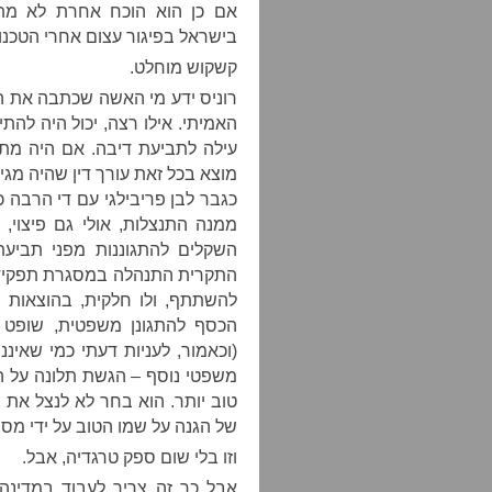
אם כן הוא הוכח אחרת לא מתא
בישראל בפיגור עצום אחרי הטכנול
קשקוש מוחלט.
רוניס ידע מי האשה שכתבה את ה
האמיתי. אילו רצה, יכול היה להתיי
עילה לתביעת דיבה. אם היה מתע
מוצא בכל זאת עורך דין שהיה מג
כגבר לבן פריבילגי עם די הרבה 
ממנה התנצלות, אולי גם פיצוי,
השקלים להתגוננות מפני תביעת
התקרית התנהלה במסגרת תפקידו 
להשתתף, ולו חלקית, בהוצאות ש
הכסף להתגונן משפטית, שופט 
(וכאמור, לעניות דעתי כמי שאיננ
משפטי נוסף – הגשת תלונה על הע
טוב יותר. הוא בחר לא לנצל את 
של הגנה על שמו הטוב על ידי מס
וזו בלי שום ספק טרגדיה, אבל.
אבל כך זה צריך לעבוד במדינה 