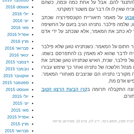
ספטמבר 2016
 להתנגד להם. אבל על אחת כמה וכמה, כשהם
אוגוסט 2016
יח שאין לו ולו דבר עם משטר דמוקרטי.
יולי 2016
בוע
על מאמר תיאוריית הקונספירציה שכתב
יוני 2016
, שלמה פילבר. נתניהו הגיב בזעם על החשיפה
מאי 2016
לא כתב את המאמר, אלא שנכתב על ידי אדם
אפריל 2016
מרץ 2016
בר חתום על המאמר. כשנתניהו טוען שלא פילבר
פברואר 2016
יח לדבר שהוא לא מאמין בו להתפרסם בשמו.
ינואר 2016
של פילבר. שנית, האיש שנתניהו טוען שכתב את
דצמבר 2015
ה מנהל הלשכה של נתניהו ואחר כך שימש עבורו
נובמבר 2015
ה מקורבי נתניהו הם שניצבים מאחורי המאמר.
אוקטובר 2015
פיש אדם מת.
ספטמבר 2015
ונה התקבלה תרומה ב
קרן הבעת הרצון הטוב
אוגוסט 2015
תורם.
יולי 2015
יוני 2015
מאי 2015
אפריל 2015
וביץ' פוטין
,
חופש ביטוי
,
יריב לוין
,
ערוץ 10
,
פוטיניזם
,
קריסה
מרץ 2015
פברואר 2015