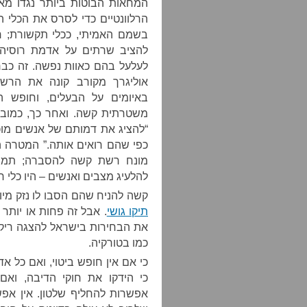
הרלוונטיים כדי לסרס את הכלי 
בשמם האמיתי, ככלי תקשורת; 
להציב שרתים על אדמת רוסיה 
לעלעל בהם כאוות נפשה. זה כבר
אוליגרך מקורב קונה את הרשת
באיומים על הבעלים, וחופש ה
משטרתית קשה. ואחר כך, כמובן
“להציג את דמותם של אנשים מוכ
כפי שהם רואים אותה.” המטרה ה
מונח רשת קשה להסברה; תמונ
להלעיג מצבים ואנשים – היו כלי ח
קשה להניח שהם הסבו לו נזק מיו
תיקו גושי
. אבל זה פחות או יותר
את הבחירות בישראל להצגה ריקה
כמו בטורקיה.
כי אם אין חופש ביטוי, ואם כל 
כי הידקו את חוקי הדיבה, וא
אפשרות להחליף שלטון. אין אפש