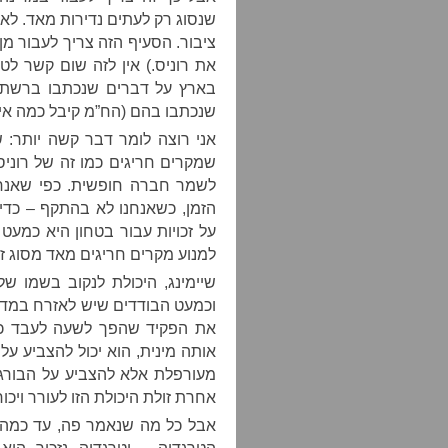
שנסוג רק לעתים נדירות מאד. לאף
ציבור. הסעיף הזה צריך לעבור מן
את רוניס.) אין לזה שום קשר לטכ
בארץ על דברים שנכתבו ברשת א
שנכתבו בהם (הח”מ קיבל כמה איו
אני רוצה לומר דבר קשה יותר: 
שמקרים חריגים כמו זה של רוני
לשמר חברה חופשית. כפי שאנחנ
הזמן, כשאנחנו לא בהתקף – כדי 
על זכויות עבור בטחון היא כמעט 
למנוע מקרים חריגים מאד מסוג זה
שיימינג, היכולת לנקוב בשמו 
וכמעט הבודדים שיש לאזרח במדינה
את הפקיד שהפך לשעה לעבד כי 
אותה מינית, הוא יכול להצביע על 
מעורפלת אלא להצביע על הבורג 
אחרת זולת היכולת הזו לעורר ויכוח
אבל כל מה שנאמר פה, עד כמה ש