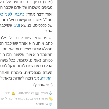
(מרצ) בדיון – חובה היה עלינו
מגיעים משלוחו של אדם שכבר הוכ
ועוד דבר אחד:
כתבתי לפני כש
מנכ”ל משרד התקשורת של נתניהו
של כלכליסט בנושא
וטען
שפילבר 
אחר.
יש פה שתי בעיות. קודם כל, פיל
כתב אותו, הוא אומר שפילבר הנ
ממילא עולות שאלות על אמינותו 
המאמר הוא אורי אליצור. הלז הי
ככותב נאומים. כלומר, בכל מקר
אבל כנראה שגם לנתניהו קל להכ
הערה מנהלתית
: ביממה האחר
והתודה
. אני רוצה להודות בזאת ל
(יוסי גורביץ)
yossi
27 במאי 2015
כללי
אריאל רוניס
,
בנימין נתניהו
,
ולדימיר ולדימור
34 תגובות