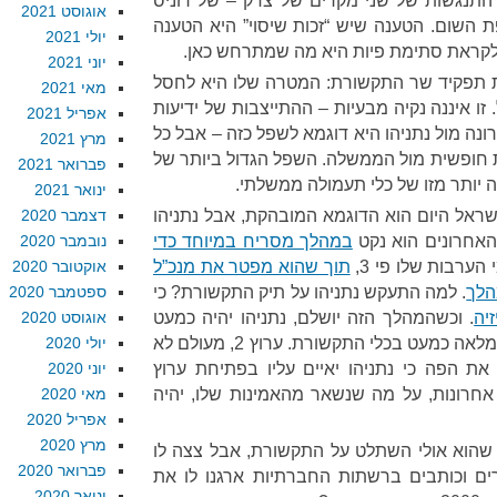
א התנגשות של שני מקרים של צדק – של רוניס
אוגוסט 2021
פת השום. הטענה שיש “זכות שיסוי” היא הטענה
יולי 2021
 לקראת סתימת פיות היא מה שמתרחש כאן.
יוני 2021
ת תפקיד שר התקשורת: המטרה שלו היא לחסל
מאי 2021
 איננה נקיה מבעיות – ההתייצבות של ידיעות
אפריל 2021
ה מול נתניהו היא דוגמא לשפל כזה – אבל כל
מרץ 2021
ת חופשית מול הממשלה. השפל הגדול ביותר של
פברואר 2021
הה יותר מזו של כלי תעמולה ממשלתי.
ינואר 2021
ישראל היום הוא הדוגמא המובהקת, אבל נתניהו
דצמבר 2020
האחרונים הוא נקט
במהלך מסריח במיוחד כדי
נובמבר 2020
ערבות שלו פי 3,
תוך שהוא מפטר את מנכ”ל
אוקטובר 2020
הלך
. למה התעקש נתניהו על תיק התקשורת? כי
ספטמבר 2020
יה
. וכשהמהלך הזה יושלם, נתניהו יהיה כמעט
אוגוסט 2020
במצבו של פוטין ב-2012: שליטה מלאה כמעט בכלי התקשורת. ערוץ 2, מעולם לא
יולי 2020
ם את הפה כי נתניהו יאיים עליו בפתיחת ערוץ
יוני 2020
וסל. ידיעות אחרונות, על מה שנשאר מהאמינות שלו, יהיה
מאי 2020
אפריל 2020
מרץ 2020
תע לגלות שהוא אולי השתלט על התקשורת, אבל צצה לו
פברואר 2020
ים וכותבים ברשתות החברתיות ארגנו לו את
ינואר 2020