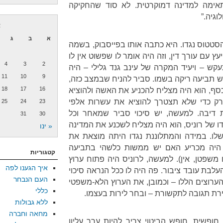
ימה למדינה דמוקרטית. לא סוד שהחקיקה
וגיה.”
א
א
ב
ג
סטטוס נגדו. היא כתבה אותו בפייסבוק, בשמה
עץ עם עורך דין, וזה היה אומר לו שפשוט אין לו
4
3
2
קש – ויעיד המקרה של עינב גנד גלילי – היה
11
10
9
יש תביעה ריקה בשמו. סביר להניח שבמצב כזה,
18
17
16
כסף, הוא היה מצליח להכניע את האשה ולהוציא
 רק כדי שלא תצטרך להוציא את עשרות אלפי
25
24
23
 דיבה. למעשה, יש סיכוי סביר שמאחר וכל
31
30
של רוניס, הוא היה מצליח לשכנע את המדינה
« ינו
לו. במידה והמתלוננת נגדו היתה מוצאת את
היה מכריע האם יש ממשות כלשהי בתביעה
קטגוריות
ו משפטן, אין). למעשה, לרוניס היה פתוח ערוץ
איך הגענו לפה
לבת עובד ציבור. פה היה לו ככל הנראה סיכוי
העם הנבחר
הערוצים הללו – וכמובן, את הערוץ הלא-משפטי
כללי
ירת תגובה לתקשורת – ובחר לירות בעצמו.
ללא גבולות
מחאה וחברה
חופשית. חופש הביטוי צריך להיות ערך עליון