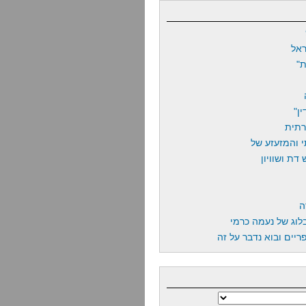
אל
"
ן"
רתית
 והמזעזע של
דת ושוויון
ה
לוג של נעמה כרמי
יים ובוא נדבר על זה