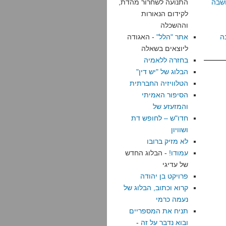
שבה
התנועה לשחרור מהדת,
לקידום הנאורות
וההשכלה
ה
אתר "הלל"
- האגודה
ליוצאים בשאלה
בחזרה ללאמיה
הבלוג של "יש דין"
הטלוויזיה החברתית
הסיפור האמיתי
והמזעזע של
חדו"ש – לחופש דת
ושוויון
לא מזיק ברובו
עמודו!
- הבלוג החדש
של עדיגי
פרויקט בן יהודה
קרוא וכתוב, הבלוג של
נעמה כרמי
תניח את המספריים
ובוא נדבר על זה
-