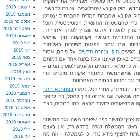
המחאות הבוטות ביותר נגדו מאז 2000. אז מה עושים? מעבירים את החוקים
דצמבר 2019
החדש. חוק שקובע שהבלוגרים יצטרכו להרשם,
נובמבר 2019
חוק שקובע שחברות המדיה החברתית יצטרכו
אוקטובר 2019
כדי שהמשטרה החשאית הפוטיניסטית תוכל
ספטמבר 2019
 צריך להפחיד את מי שצריך לפחד. אחרי זה,
אוגוסט 2019
 החברתית הגדולה ויקונטקטה תוך שימוש
יולי 2019
ביטוי שם נגמר. הפגנות מפוזרות באלימות
יוני 2019
, מגיעים
חוקי צנזורה חדשים
. על פיהם, אסור
מאי 2019
רים באופן שאיננו עולה בקנה אחד עם דמותם
אפריל 2019
יא לחסל את הממים הלועגים לפוטין. ממים –
מרץ 2019
ה שמשתמשת במספר איקונים מוכרים כדי
פברואר 2019
ד נגד נתניהו בבחירות האחרונות.
ינואר 2019
חד. הבחירות, אחרי הכל, נגמרו
בפחות או יותר
דצמבר 2018
 מה שנשאר. וגם את זה צריך לחסל, כדי להפוך
נובמבר 2018
 שתוצאותיה ידועות מראש. כמו ברוסיה, קצת
אוקטובר 2018
ספטמבר 2018
אדם צריך לחשוב לפני שיאמר משהו נגד המשטר
אוגוסט 2018
ם ראש הממשלה שולט בתקשורת, אין בעצם
יולי 2018
רות להציף מידע נגדי, כי לממשלה – וזה מה
יוני 2018