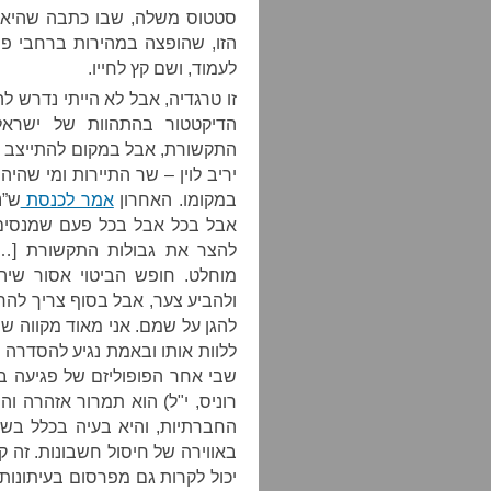
סטטוס משלה, שבו כתבה שהיא 
הזו, שהופצה במהירות ברחבי פיי
לעמוד, ושם קץ לחייו.
זו טרגדיה, אבל לא הייתי נדרש ל
הדיקטטור בהתהוות של ישראל,
התקשורת, אבל במקום להתייצב ל
יריב לוין – שר התיירות ומי שהי
במקומו. האחרון
אמר לכנסת
ש”נ
אבל בכל אבל בכל פעם שמנסים 
להצר את גבולות התקשורת […] 
מוחלט. חופש הביטוי אסור שיהפ
ולהביע צער, אבל בסוף צריך להחל
להגן על שמם. אני מאוד מקווה שה
ללוות אותו ובאמת נגיע להסדרה א
שבי אחר הפופוליזם של פגיעה ב
רוניס, י"ל) הוא תמרור אזהרה 
החברתיות, והיא בעיה בכלל בש
באווירה של חיסול חשבונות. זה
יכול לקרות גם מפרסום בעיתונו