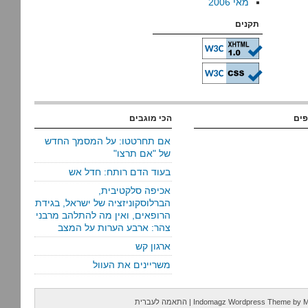
מאי 2006
תקנים
פים
הכי מוגבים
אם תחרטטו: על המסמך החדש
של "אם תרצו"
בעוד הדם רותח: חדל אש
אכיפה סלקטיבית,
הברלוסקוניזציה של ישראל, בגידת
הרופאים, ואין מה להתלהב מרבני
צהר: ארבע הערות על המצב
ארגון קש
משריינים את העוול
M
by
Indomagz Wordpress Theme
|
התאמה לעברית