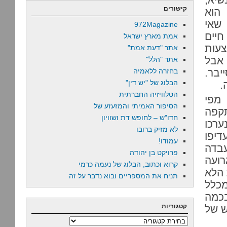
קישורים
הוא
 שאי
972Magazine
חיים
אמת מארץ ישראל
צעות
אתר "דעת אמת"
 אבל
אתר "הלל"
יבר.
בחזרה ללאמיה
הבלוג של "יש דין"
.
הטלוויזיה החברתית
 מפי
הסיפור האמיתי והמזעזע של
קפה
חדו"ש – לחופש דת ושוויון
ערכו
לא מזיק ברובו
דיפו
עמודו!
בדה
פרויקט בן יהודה
ועה
קרוא וכתוב, הבלוג של נעמה כרמי
 הלא
תניח את המספריים ובוא נדבר על זה
מכלל
שם בכמה
קטגוריות
ש של
קטגוריות