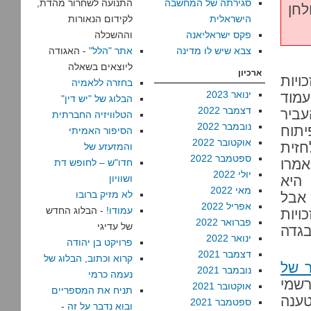
סגירתה של המחשבה
התנועה לשחרור מהדת,
חן
הישראלית
לקידום הנאורות
פקס ישראליאנה
וההשכלה
צבא שיש לו מדינה
אתר "הלל"
- האגודה
ליוצאים בשאלה
ארכיון
זכויות
בחזרה ללאמיה
ינואר 2023
 – ראו העמוד
הבלוג של "יש דין"
דצמבר 2022
ביר
הטלוויזיה החברתית
נובמבר 2022
יתוח
הסיפור האמיתי
אוקטובר 2022
חזית
והמזעזע של
ספטמבר 2022
אמרו
חדו"ש – לחופש דת
יולי 2022
היא
ושוויון
מאי 2022
לא מזיק ברובו
 אבל
אפריל 2022
עמודו!
- הבלוג החדש
ויות
פברואר 2022
של עדיגי
בגדה
ינואר 2022
פרויקט בן יהודה
דצמבר 2021
קרוא וכתוב, הבלוג של
 של
נובמבר 2021
נעמה כרמי
רשמי
אוקטובר 2021
תניח את המספריים
ענה
ספטמבר 2021
ובוא נדבר על זה
-