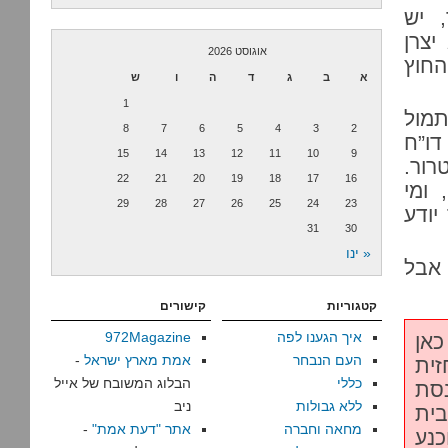
, יש
יצרן
אוגוסט 2026
החוץ
א
ב
ג
ד
ה
ו
ש
1
תמול
8
7
6
5
4
3
2
דו”ח
15
14
13
12
11
10
9
ל-BDS וארגוני טרור.
22
21
20
19
18
17
16
של NGO Monitor, ומי
29
28
27
26
25
24
23
יודע
31
30
« ינו
 אבל
קטגוריות
קישורים
איך הגענו לפה
972Magazine
כאן
העם הנבחר
אמת מארץ ישראל
-
 החזית
כללי
הבלוג המשובח של אייל
סת
ללא גבולות
ניב
בית
מחאה וחברה
אתר "דעת אמת"
-
כנע