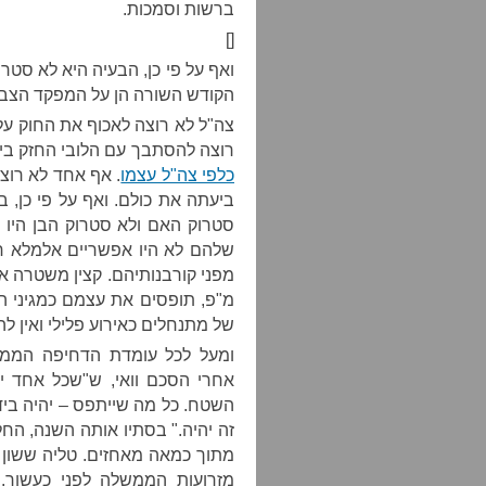
ברשות וסמכות.
[]
ואף על פי כן, הבעיה היא לא סטר
הקודש השורה הן על המפקד הצבא
צה"ל לא רוצה לאכוף את החוק על
רוצה להסתבך עם הלובי החזק בי
כלפי צה"ל עצמו
ביעתה את כולם. ואף על פי כן, ב
סטרוק האם ולא סטרוק הבן היו שו
שלהם לא היו אפשריים אלמלא חמו
מפני קורבנותיהם. קצין משטרה אמ
מ"פ, תופסים את עצמם כמגיני ה
של מתנחלים כאירוע פלילי ואין לה
אחרי הסכם וואי, ש"שכל אחד יז
השטח. כל מה שייתפס – יהיה בידינ
זה יהיה." בסתיו אותה השנה, הח
מתוך כמאה מאחזים. טליה ששון 
מזרועות הממשלה לפני כעשור. 