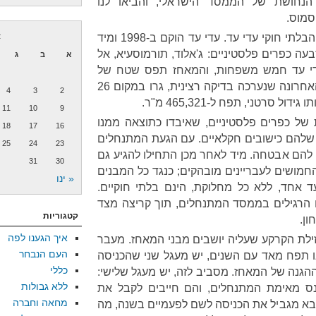
נחושת של הממסד הישראלי, והביאו לנו
סמוס.
"מסלול הנישול" מתמקד במאחז הבלתי חוקי עדי עד. עדי עד הוקם ב-1998 ומיד
א
ה כפרים פלסטיניים: ג'אלוד, תורמוסעיא, אל
א
ב
ג
יות. ב-1998, גרו בעדי עד חמש משפחות, והמאחז תפס שטח של
כ-15,554 מ"ר; ב-2010, בפעם האחרונה שנערכה בדיקה רצינית, גרו במקום 26
4
3
2
סרטני, תפח ל-465,321 מ"ר.
11
10
9
של כפרים פלסטיניים, שאיבדו כתוצאה ממנו
18
17
16
 שלהם כישובים חקלאיים. עם הגעת המתנחלים
25
24
23
 להם אבטחה. מיד לאחר מכן התחילו להגיע גם
31
30
חמושים לעבריינים מובהקים; כנגד כל המבנים
« ינו
עד אחד, ללא כל מחלוקת, הינם בלתי חוקיים.
 הרגילים בממסד המתנחלים, תוך קריצה מצד
קטגוריות
ן.
איך הגענו לפה
זילת הקרקע שעליה יושבים מבני המאחז. מעבר
העם הנבחר
ו תפח מאד עם השנים, יש מעגל שני שהכניסה
כללי
הגנה של המאחז. מסביב לזה, יש מעגל שלישי:
ללא גבולות
כנס מאימת המתנחלים, והם חייבים לקבל את
מחאה וחברה
בא מגביל את הכניסה לשם לפעמיים בשנה, מה