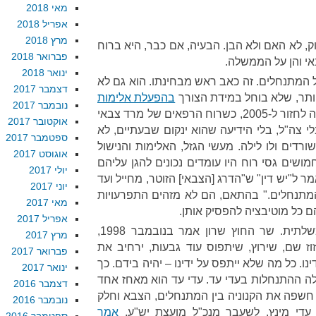
מאי 2018
אפריל 2018
מרץ 2018
וק, לא האם ולא הבן. הבעיה, אם כבר, היא ברוח
פברואר 2018
י והן על הממשלה.
ינואר 2018
 המתנחלים. זה כאב ראש מבחינתו. הוא גם לא
דצמבר 2017
ותר, שלא בוחל במידת הצורך
בהפעלת אלימות
נובמבר 2017
. אף אחד לא רוצה לחזור ל-2005, כשרוח הרפאים של מרד צבאי
אוקטובר 2017
לי צה"ל, בלי הידיעה שהוא ינקום שבעתיים, לא
ספטמבר 2017
רדים ולו לילה. מעשי הגזל, האלימות והנישול
אוגוסט 2017
שים גסי רוח היו עומדים נכונים להגן עליהם
יולי 2017
ר ל"יש דין" ש"הדרג [הצבאי] הזוטר, מחייל ועד
יוני 2017
מתנחלים." בהתאם, הם לא מזהים התפרעויות
מאי 2017
ם כל מוטיבציה להפסיק אותן.
אפריל 2017
ומעל לכל עומדת הדחיפה הממשלתית. שר החוץ שרון אמר בנובמבר 1998,
מרץ 2017
וז שם, שירוץ, שיתפוס עוד גבעות, ירחיב את
פברואר 2017
ו. כל מה שלא ייתפס על ידינו – יהיה בידם. כך
ינואר 2017
לה ההתנחלות בעדי עד. עדי עד הוא מאחז אחד
דצמבר 2016
חשפה את הקנוניה בין המתנחלים, הצבא וחלק
נובמבר 2016
עדי מינץ, לשעבר מנכ"ל מועצת יש"ע,
אמר