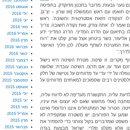
ספטמבר 2016
 נוער גבעות. מדובר בתכנון מדוקדק. בתפיסה
אוגוסט 2016
 תואמו עם ראש הממשלה [אז שרון – יצ"ג].
יולי 2016
ו 'הנקודה הזאת אסטרטגית וחשובה'. ראש
יוני 2016
ואמר לו: 'אתה צודק, זאת נקודה חשובה. צריך
מאי 2016
ו בתיאום עם הדרג המדיני. הדרג המדיני ידע
אפריל 2016
 אליעזר, כשר ביטחון אצל שרון, קלט את "רוח
מרץ 2016
 את המערכת לשתף פעולה. לכן הליך האישור
פברואר 2016
לדרך."
ינואר 2016
ף מקרים. זו שיטה. מטרת השיטה היא נישול
דצמבר 2015
נם ועוד עז, אם תרצו. השיטה עובדת: שלושה
נובמבר 2015
לה על ידי עדי עד מדווחים על נטישה של חלק
אוקטובר 2015
סטינים רבים שסמוכים למאחזים מדווחים על
ספטמבר 2015
אוגוסט 2015
יולי 2015
 לדעת עליה, התקשורת מעדיפה לא לדווח עליה,
יוני 2015
סחבה (אולי מחשש שאם לא יעצום את עיניו,
מאי 2015
טה. הטרור של המתנחלים איננו רנדומלי ואיננו
אפריל 2015
א שמגן על הפורעים, יש משטרה שמקפידה לא
מרץ 2015
י משפט שמדברים בקול צווחני כדי להסתיר את
פברואר 2015
נו אלא מקלון סלרי. ישראל מבצעת בגדה