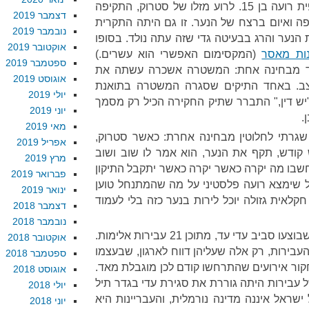
בעת תקיפה של פלסטיני, ספציפית רועה בן 15. לרוע מזלו של סטרוק, התקיפה
דצמבר 2019
ה ואיום ברצח של הנער. זו גם היתה התקרית
נובמבר 2019
הנער והרג בבעיטה גדי שזה עתה נולד. בסופו
אוקטובר 2019
נות מאסר
(המקסימום האפשרי הוא עשרים.)
ספטמבר 2019
ד מבחינה אחת: המשטרה אשכרה עשתה את
אוגוסט 2019
צב. באחד התיקים שסגרה המשטרה בתואנת
יולי 2019
 "יש דין," התברר שתיק החקירה הכיל רק מסמך
יוני 2019
.
מאי 2019
שגרתי לחלוטין מבחינה אחרת: כאשר סטרוק,
אפריל 2019
ודש, תקף את הנער, הוא אמר לו שוב ושוב
מרץ 2019
חשבו מה יקרה כאשר יקרה כאשר יתקבל התיקון
פברואר 2019
ל שימצא רועה פלסטיני על מה שהמתנחל טוען
ינואר 2019
לאית גזולה יוכל לירות בנער כזה בלי לעמוד
דצמבר 2018
נובמבר 2018
"יש דין" מנה 96 עבירות פליליות שבוצעו סביב עדי עד, מתוכן 21 עבירות אלימות.
אוקטובר 2018
בירות, רק אלה שעליהן דווח לארגון, שבעצמו
ספטמבר 2018
יכולת שלו לחקור אירועים שהתרחשו קודם לכן מוגבלת מאד.
אוגוסט 2018
ל עבירות היתה גוררת את סגירת עדי בגדר תיל
יולי 2018
ישראל איננה מדינה נורמלית, והעבריינות היא
יוני 2018