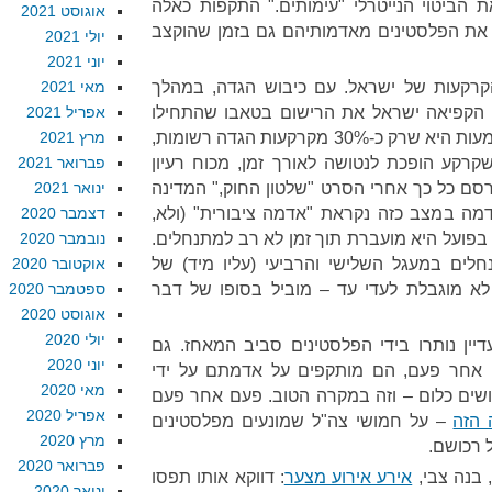
הביטוי הנייטרלי "עימותים." התקפות כאלה
אוגוסט 2021
את הפלסטינים מאדמותיהם גם בזמן שהוקצב
יולי 2021
יוני 2021
הקרקעות של ישראל. עם כיבוש הגדה, במהלך
מאי 2021
 הקפיאה ישראל את הרישום בטאבו שהתחילו
אפריל 2021
הבריטים והמשיכו הירדנים. המשמעות היא שרק כ-30% מקרקעות הגדה רשומות,
מרץ 2021
קרקע הופכת לנטושה לאורך זמן, מכוח רעיון
פברואר 2021
סם כל כך אחרי הסרט "שלטון החוק," המדינה
ינואר 2021
מה במצב כזה נקראת "אדמה ציבורית" (ולא,
דצמבר 2020
 בפועל היא מועברת תוך זמן לא רב למתנחלים.
נובמבר 2020
לים במעגל השלישי והרביעי (עליו מיד) של
אוקטובר 2020
לא מוגבלת לעדי עד – מוביל בסופו של דבר
ספטמבר 2020
אוגוסט 2020
יולי 2020
ין נותרו בידי הפלסטינים סביב המאחז. גם
יוני 2020
 אחר פעם, הם מותקפים על אדמתם על ידי
מאי 2020
עושים כלום – וזה במקרה הטוב. פעם אחר פעם
אפריל 2020
הזה
– על חמושי צה"ל שמונעים מפלסטינים
מרץ 2020
 רכושם.
פברואר 2020
 בנה צבי,
אירע אירוע מצער
: דווקא אותו תפסו
ינואר 2020