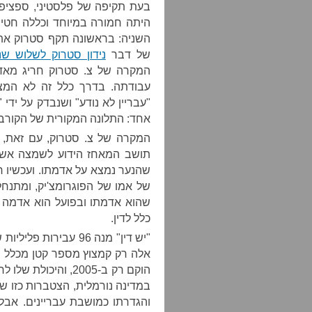
היתה חמורה במיוחד וכללה חטיפ
השניה: בראשונה תקף סטרוק את 
של דבר
נידון סטרוק לשלוש ש
המקרה של צ. סטרוק חריג מא
עבודתה. בדרך כלל זה לא המ
"עבריין לא נודע" ושנבדק על ידי
אחד: התלונה המקורית של הקורבן
המקרה של צ. סטרוק, עם זאת, 
תושב המאחז הידוע לשמצה אש ק
שהנער נמצא על אדמתו. ועכשיו 
של אמו של הפוגרומצ'יק, ומתנח
שהוא אדמתו ובפועל הוא אדמה חק
כלל לדין.
אלה רק קמצוץ מספר קטן מכלל הע
הוקם רק ב-2005, וה
במדינה נורמלית, הצטברות כזו ש
והגדרתו כמושבת עבריינים. אבל 