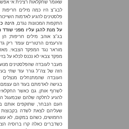
שאומר שחקלאות רצינית אי אפשר
לבג"צ היו כמה מילים חריפות ל
פלסטינים להגיע לאדמות השייכו
התקפות המכוונות נגדם,
הינה כ
על מנת להגן עליו מפני שודד 
בג"צ אוהב מילים חריפות; הן
מוראר נגד המפקד הצבאי. מאז
מפקד צבאי לא נכנס לכלא על בזיו
מעבר לעובדה שהפלסטינים מנוע
הזה של צה"ל גורר עוד שתי בעי
העובדה שהמתנחלים מנצלים א
בגישה לאדמתם בעוד הם עצמם לא
לשרוף אותן. גם כאשר החקלאי
להגיע לחלקה שלהם שבמעגל השל
העם הנבחר, שתוקפים אותם בא
החמושים, כשהם במקום, לא עוצר
כשדברים כאלה קרו ברוסיה הצאר