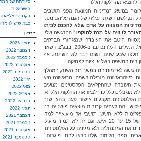
סגירתה של המח
 להוציא מהחלקות הללו.
הישראלית
ומר בנושא: "מדיניות המונעת מפני תושבים
פקס ישראליאנה
ת להם, לשם השגת תכלית של הגנה עליהם מפני
צבא שיש לו מדינ
מדיניות המצווה על אדם שלא להכנס לביתו
האורב לו שם על מנת לתוקפו
.” ההדגשה שלי.
ארכיון
 מסוות היטב את העובדה שמאחורי הברקים
ינואר 2023
והרעמים הרטוריים עומד ריק גדול. המילים הללו נכתבו ב-2006, בבג"צ רשאד
דצמבר 2022
 חלפו שבע שנים, ושום דבר לא השתנה. אף
נובמבר 2022
ן בית המשפט בשל אי ציות לפסיקה.
אוקטובר 2022
ים גישה לאדמותיהם במשך רוב השנה, המהלך
ספטמבר 2022
ות, כשהראשונה מובילה לשניה. הראשונה היא
יולי 2022
ת העובדה שהחקלאים הפלסטינים מנועים
מאי 2022
 מוגבלים כלל כדי לבזוז את החלקות הללו או
אפריל 2022
ם הפלסטינים מקבלים אישור פעם בחצי שנה
פברואר 2022
ישי, הם לעתים קרובות מוצאים פושטים בני
ינואר 2022
לימות ללא חשש. תושבי אל מוע'אייר למדו
דצמבר 2021
שעליהם לצאת לשדה בקבוצות של 15 עד 20 איש, וגם זה לא תמיד מועיל.
נובמבר 2021
ים את המתנחלים ולא מגינים על הפלסטינים.
אוקטובר 2021
ית, ספרי הלימוד שלנו קראו להם "פוגרום."
ספטמבר 2021