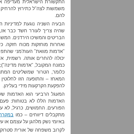
התקשורת הישראלית מעדיפה את 
משמשות לצה"ל כתירוץ להרחיק 
להם.
הבעיה השניה נוגעת למדיניות 
שהיה צריך לעורר חשד כבר אז,
ואחרות מוחזקות מכוח חזקה. כש
"אדמות מוואת" העות'מני שהתפר
יכולה להחרים אותה. רשמית, אד
כמונח המקובל, "אדמות מדינה");
כלומר, הטרור שמשליטים המתנח
המאחז – והתופעה הזו לחלוטין 
להפקעת הקרקעות מידי בעליהן.
המעגל הרביעי הוא האדמות שעדי
האדמות הללו לא בטוחות: פעם
הפורעים. החמושים, כרגיל, לא 
מתקבלים דיווחים – כמו
במקרה 
באיומי נשק מלהגן על עצמם או על
לקרוב משפחה של אורית סטרוק,