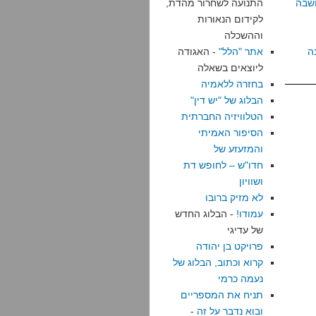
שבה
התנועה לשחרור מהדת,
לקידום הנאורות
וההשכלה
ה
אתר "הלל"
- האגודה
ליוצאים בשאלה
בחזרה ללאמיה
הבלוג של "יש דין"
הטלוויזיה החברתית
הסיפור האמיתי
והמזעזע של
חדו"ש – לחופש דת
ושוויון
לא מזיק ברובו
עמודו!
- הבלוג החדש
של עדיגי
פרויקט בן יהודה
קרוא וכתוב, הבלוג של
נעמה כרמי
תניח את המספריים
ובוא נדבר על זה
-