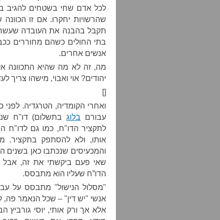
לכל אדם שחי בשטחים להגיב ביר
שהרשויות יחקרו. אם זו הכוונה 
תקבל בהבנה את העובדה שעשרות 
בתי החולים כשהם מחוררים ככבר
אנשים אחרים.
מה, זה לא מה שהיא התכוונה אלי
יהודים? אוי ואבוי, מישהו צריך לע
[]
ואחרי הקומדיה, הטרגדיה. לפני 
עבורם
בלוג
בתשלום) דו"ח שנקר
לתקציר הדו"ח, כמו גם לדו"ח ה
אותו, ולא להסתפק בתקציר. מ
והמכעיסים שנכתבו כאן בשנים האח
שאי פעם ביקשתי את זה, אבל 
הדו”ח שעליו הוא מתבסס.
"מסלול הנישול" מתבסס על עב
אנשי "יש דין" – שכל הנאמר פה, 
אלא אך ורק אותי, יוסי גורביץ ה