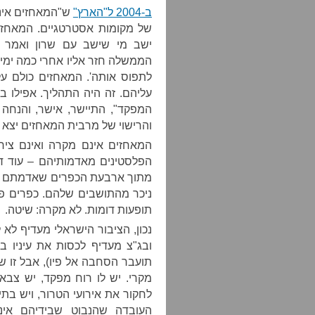
ב-2004 ל"הארץ"
ש"המאחזים אינם
של מקומות אסטרטגיים. המאחזים
ישב מי שישב עם שרון ואמר ל
הממשלה חזר אליו אחרי כמה ימים 
לתפוס אותה'. המאחזים כולם על
עליהם. זה היה התהליך. אפילו בן
המפקד", התיישר, אישר, והנחה
והרישוי של מרבית המאחזים יצא 
המאחזים אינם מקרה ואינם צירו
הפלסטינים מאדמותיהם – עוד דו
מתוך ארבעת הכפרים שאדמתם נגז
ניכר מהתושבים שלהם. כפרים פל
תופעות דומות. לא מקרה: שיטה.
נכון, הציבור הישראלי מעדיף לא
ובג"צ מעדיף לכסות את עיניו ב
תועבר הסחבה אל פיו), אבל זו שי
מקרי. יש לו רוח מפקד, יש צב
לחקור את אירועי הטרור, ויש בת
העובדה שהנבוט שבידיהם אינ