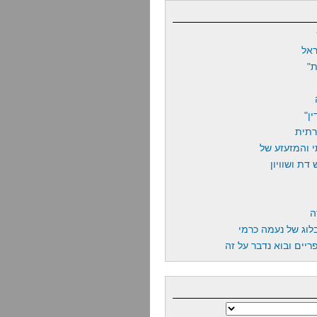
אל
"
ן"
רתית
 והמזעזע של
דת ושוויון
ה
לוג של נעמה כרמי
יים ובוא נדבר על זה