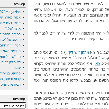
י לעבר אנשים שמנסים לפגוע ברכושו, מבלי
קישורים
של סטרוק, אני לגמרי בעד, ואני משוכנע שהיא
972Magazine
פוגרומצ'יקים מן הגבעות יתחילו לאכלס את
אמת מארץ ישר
ה אחרי שניסו לבצע עוד שוד וגזל של אדמות
אתר "דעת אמת
אתר "הלל"
ו? היא התכוונה רק לירי של יהודים לעבר לא
בחזרה ללאמיה
דכן את ויקיפדיה העברית.
הבלוג של "יש די
הטלוויזיה החב
הסיפור האמיתי
כשבוע הוציא
ארגון "יש דין"
(גילוי נאות: אני כותב
חדו"ש – לחופש 
א "מסלול הנישול." אפשר למצוא קישורים
לא מזיק ברובו
מלא,
כאן
. אני ממליץ לכל אזרח ישראלי לקרוא
עמודו!
דובר באחד המסמכים החשובים, המכאיבים
פרויקט בן יהוד
רונות. הוא גרם לי לנדודי שינה. אני לא חושב
קרוא וכתוב, הב
הפעם אני מבקש: קדמו את הפוסט הזה, ואת
תניח את המספר
ודת נמלים שנמשכה שנים, שבמסגרתה אספו
למקרה שזה לא היה מובן עד כאן, לא מייצג אותם
קטגוריות
בלוגר ולא הפרילאנסר – פיסת מידע ועוד פיסת
קטגוריות