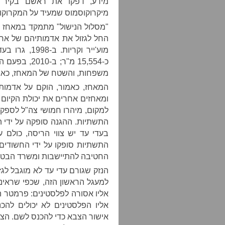
מידע, דפקו את ראשם בקיר ה
מיקרוקוסמוס שמעיד על המקרוקו
החל לגזול את אדמותיהם של ארבע
מוע'ייר וקר
משפחות, והשטח של המאחז, כאותו גידול 
המאחז, כאמור, הוקם על אדמות 
ומאחזים אחרים את יכולת הקיום
למקום, מיהרו חמושי צה"ל לספק
התשתיות. ההגנה סופקה על ידי ה
בעדי עד יש צווי הריסה, כולם 
התשתיות סופקו על ידי החשודים
החטיבה להתיישבות ומשרד הבטחו
הנזק שגורם עדי עד לא מוגבל לג
למעגל הראשון הזה, שכפי שראינ
אליו אסורה לפלסטינים: פרמטר ה
אליו הפלסטינים לא יכולים לה
אישור הצבא כדי להכנס לשם. הצ