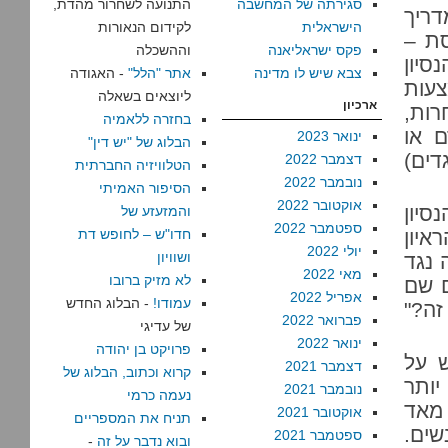
סגירתה של המחשבה
התנועה לשחרור מהדת,
 – מדריך
הישראלית
לקידום הנאורות
סת –
פקס ישראליאנה
וההשכלה
; הנסיון
צבא שיש לו מדינה
אתר "הלל"
- האגודה
צעות
ליוצאים בשאלה
ארכיון
רות,
בחזרה ללאמיה
ם או
ינואר 2023
הבלוג של "יש דין"
דים)
דצמבר 2022
הטלוויזיה החברתית
נובמבר 2022
הסיפור האמיתי
אוקטובר 2022
סיון
והמזעזע של
ספטמבר 2022
איון
חדו"ש – לחופש דת
יולי 2022
ושוויון
 נגד
מאי 2022
לא מזיק ברובו
ם שם
אפריל 2022
עמודו!
- הבלוג החדש
זה?"
פברואר 2022
של עדיגי
ינואר 2022
פרויקט בן יהודה
ש על
דצמבר 2021
קרוא וכתוב, הבלוג של
יותר
נובמבר 2021
נעמה כרמי
 מאד
אוקטובר 2021
תניח את המספריים
שים.
ספטמבר 2021
ובוא נדבר על זה
-