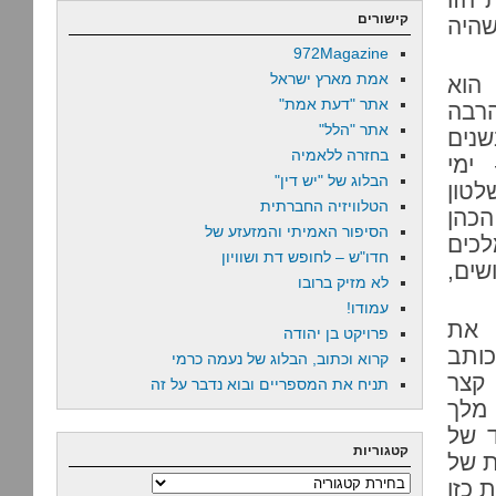
קישורים
שהיה
972Magazine
אמת מארץ ישראל
הוא
אתר "דעת אמת"
הרבה
אתר "הלל"
שנים
בחזרה ללאמיה
ימי
הבלוג של "יש דין"
לטון
הטלוויזיה החברתית
הכהן
הסיפור האמיתי והמזעזע של
כים
חדו"ש – לחופש דת ושוויון
שים,
לא מזיק ברובו
עמודו!
 את
פרויקט בן יהודה
ותב
קרוא וכתוב, הבלוג של נעמה כרמי
קצר
תניח את המספריים ובוא נדבר על זה
 מלך
ד של
קטגוריות
ת של
קטגוריות
 כזו