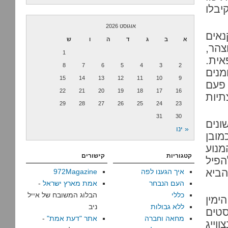
יבלו
אוגוסט 2026
נאים
א
ב
ג
ד
ה
ו
ש
צהר,
1
אית.
8
7
6
5
4
3
2
מנים
15
14
13
12
11
10
9
 פעם
22
21
20
19
18
17
16
תיות
29
28
27
26
25
24
23
31
30
ונים
« ינו
ובן
מנוע
קטגוריות
קישורים
הפיל
הביא
איך הגענו לפה
972Magazine
העם הנבחר
אמת מארץ ישראל
-
כללי
הבלוג המשובח של אייל
ימין
ללא גבולות
ניב
סטים
מחאה וחברה
אתר "דעת אמת"
-
וייג