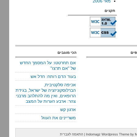
מאי 2006
תקנים
פים
הכי מוגבים
אם תחרטטו: על המסמך החדש
של "אם תרצו"
בעוד הדם רותח: חדל אש
אכיפה סלקטיבית,
הברלוסקוניזציה של ישראל, בגידת
הרופאים, ואין מה להתלהב מרבני
צהר: ארבע הערות על המצב
ארגון קש
משריינים את העוול
M
by
Indomagz Wordpress Theme
|
התאמה לעברית