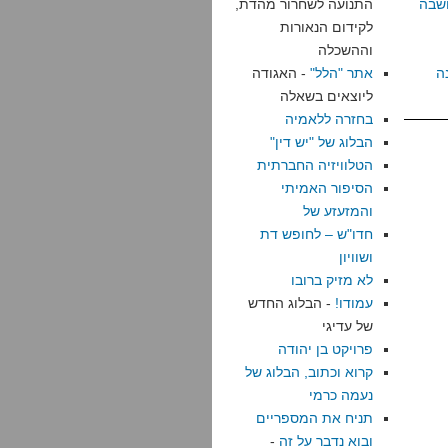
שבה
התנועה לשחרור מהדת,
לקידום הנאורות
וההשכלה
ה
אתר "הלל"
- האגודה
ליוצאים בשאלה
בחזרה ללאמיה
הבלוג של "יש דין"
הטלוויזיה החברתית
הסיפור האמיתי
והמזעזע של
חדו"ש – לחופש דת
ושוויון
לא מזיק ברובו
עמודו!
- הבלוג החדש
של עדיגי
פרויקט בן יהודה
קרוא וכתוב, הבלוג של
נעמה כרמי
תניח את המספריים
ובוא נדבר על זה
-