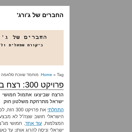
החברים של ג'ורג'
» Tag: מוחמד שווכת סלאמה
Home
פרויקט 300: רצח בשם הציבור
הרצח שביצעו אתמול חמושי מג
ישראל מתרחקת משלטון חוק
התחלתי
את פרויקט 
הישראלי חושב שצה”ל לא מבצע מ
המצלמות,
עוד אחד
. חמושי מג”
ישראלי וניסה להרוג אותו; עד כ