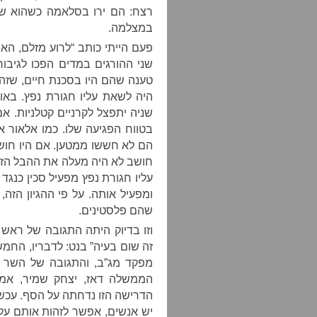
רצח: הם ירו בסלאמה כשהוא שו
במצלמה.
פעם הייתי כותב “לרוע מזלם, האי
שני ההורגים במדים הפכו לגיבו
טענה שהם היו בסכנת חיים, שזה
היה לשאת עליו חגורת נפץ. באו
שניה יתפצל לקרניים קטלניות. אם
בטווח הפגיעה שלו. כמו אלאור 
הם לא חששו ממטען. אם היו חוש
חושב לא היה מעלה את ההבל הז
עליו חגורת נפץ מפעיל סכין כנגד
ומפעיל אותה. על פי ההגיון הזה,
שהם פלסטינים.
וזו בדיוק היתה התגובה של ראש
זה שום בעיה” בנט: לדבריו, החמ
מפקד מג”ב, והתגובה של השר ל
הממשלה דאז, יצחק שמיר, אמר
הדרישה הזו נדחתה על הסף. עכש
יש אנשים, אפשר לזהות אותם על