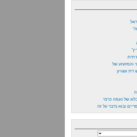
אל
"
ן"
רתית
 והמזעזע של
דת ושוויון
ה
לוג של נעמה כרמי
יים ובוא נדבר על זה