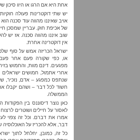
אחת היא אם הרגו או היוו סיכון 
יש שתי דוקטרינות פעולה חוקי
אויב שאיננו מהווה עוד סכנה הוא
של אכיפת חוק. עבריין שמסכן חיי
שוב איננו מהווה סכנה. אז יש להעמ
אין דוקטרינה אחרת.
ישראל הכריזה אמש על סוף שלטו
או, כפי שקורה פעם אחר פעם,
מפגעים. דינם מוות, והחמוש בזיר
אחרי אתמול, חמושים ישראלים י
שנתפס כמפגע – אדם, נזכיר, שלא
חשוד לכל דבר – ושהם יקבלו א
הממשלה.
כאן נוצר דיסוננס בין הפקודות ה
לאסור על חיילים ושוטרים לרצו
אמרו את דברם. וכל זה צפוי לעי
דבר, אלא להכריז על האוכלוסיה 
כל זה, כמובן, יחלחל לתוך ישרא