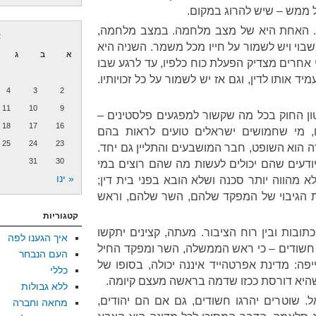
של ממש – שיש להרוג במקום.
ות. האחת היא של מצב מלחמה. במצב מלחמה,
א
 שבוי ויש לשמור על חייו מכל משמר. השניה היא
א
ב
ג
 אחרים מצדיק הפעלת כוח כלפיו, עד לרגע שבו
יד אותו לדין, וגם אז יש לשמור על כל זכויותיו.
4
3
2
11
10
9
ן החוק בכל מה שקשור למפגעים פלסטינים –
18
17
16
 מי שחמושים ישראלים טועים לראות בהם
25
24
23
ה הוא השופט, חבר המושבעים והתליין גם יחד.
31
30
ודעים שהם יכולים לעשות מה שהם רוצים במי
« ינו
 מהווה יותר סכנה ושלא הובא בפני בית דין;
ת הגיבוי של המפקד שלהם, השר שלהם, וראש
קטגוריות
כתובות ובין רוח הציבור. מעתה, קצינים יתקשו
איך הגענו לפה
ח חשודים – כי ראש הממשלה, השר ומפקד החיל
העם הנבחר
יפה: מדינת אפרטהייד איננה יכולה, בסופו של
כללי
שהיא דורסת ככזו שדמה בראשה מעצם קיומה.
ללא גבולות
ל. שוטרים יהרגו חשודים, גם אם הם יהודים,
מחאה וחברה