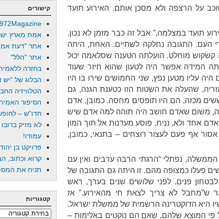
כב על הרצפה ולא מסכן אותם. האירוע תועד
קישורים
972Magazine
רוע תועד במצלמה,” אבל זה כבר מזמן לא נכון.
אמת מארץ ישר
רי העם. התגובה נחלקה לשתיים. האחת, היתה
אתר "דעת אמת
 קשקוש מוחלט. הועלתה הטענה שסלאמה יכול
אתר "הלל"
תה המידה אפשר היה לטעון שהוא חיזר שעוד
בחזרה ללאמיה
 היה עליו מטען נפץ, שני החמושים שירו בו היו
הבלוג של "יש די
אזריה, שהעלה את השטות הזו כטענת הגנה, גם
הטלוויזיה החב
שים מכזה, הם היו תופסים מחסה. כמובן, אדם
הסיפור האמיתי
ה, משום שאדם חושב היה תוהה למה אדם שיש
חדו"ש – לחופש 
 אדם אחד ולא, נניח, פוסע מעדנות אל תוך המון
לא מזיק ברובו
 אסור אף פעם לעצור רוצחים – בתנאי, כמובן,
עמודו!
פרויקט בן יהוד
קרוא וכתוב, הב
 הממשלה, נפתלי “הרגתי הרבה ערבים ואין עם
תניח את המספר
שים פעלו כמצופה מהם. זו היתה גם התגובה של
בטחון פנים. לפני שלושים שנים בערך, ראש
 ש”מחבל לא צריך לצאת חי מהאירוע.” אז
קטגוריות
יו היא הדוקטרינה הרשמית של ממשלת ישראל.
קטגוריות
 פי המוצא שלהם, שאם הם נוקטים באלימות –