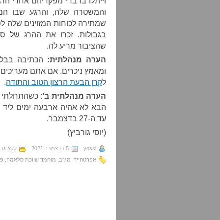
וייתלו בדברי מפקדיהם אחרי הר
והמשטרה שלה, והרגע שבו הם 
שמתירה לכוחות המזוינים שלה לפע
בגבולות. זכרו את ההרג של סלא
שהציבור מריע לה.
הערה מנהלתית:
הכתיבה בבלוג
ומאמץ ניכרים. אם אתם מעריכים 
ל
קרן הבעת הרצון הטוב והתודה
.
הערה מנהלתית ב’
: כשהתחלתי 
הבא לא אהיה ארבעה ימים ליד 
עד ה-27 בדצמבר.
(יוסי גורביץ)
yossi
5 בדצמבר 2021
ללא גבו
אפרטהייד
,
מג"ב
,
מוחמד שווכת סלאמה
,
פרו