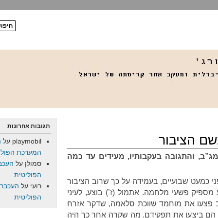
תגובות אחרונות
playmobil
על
ה
המערכת הפולי
”ב, והתגובה בעקבותיו, מעידים עד כמה
סמולן
על
העכב
הפוליטית
300 הזה, לפני כמעט שבועיים, בעמידה על כך שרוב הציבור
רועי
על
העכברו
ספיק פשעי מלחמה. אתמול (ז’) בוצע, לעיני
הפוליטית
ב פצעו את מוחמד שווכת סלאמה, שדקר אזרח
אן הם ביצעו את תפקידם. מה שקרה אחר כך היה