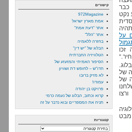
קישורים
כבר
 נקט
972Magazine
סדית
אמת מארץ ישראל
תהיה
אתר "דעת אמת"
 על
אתר "הלל"
מול
בחזרה ללאמיה
הבלוג של "יש דין"
 זכו
הטלוויזיה החברתית
יר.”
הסיפור האמיתי והמזעזע של
לוג.
חדו"ש – לחופש דת ושוויון
ה של
לא מזיק ברובו
ה של
עמודו!
לחנו
פרויקט בן יהודה
ורצו
קרוא וכתוב, הבלוג של נעמה כרמי
תניח את המספריים ובוא נדבר על זה
וגיה
 מבט
קטגוריות
קטגוריות