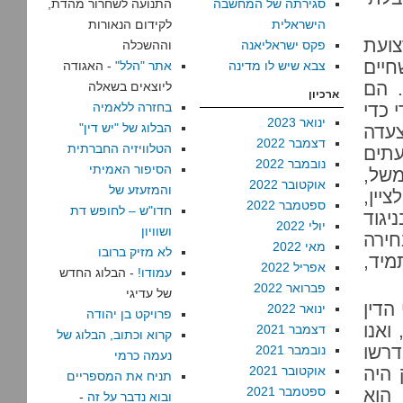
סגירתה של המחשבה
התנועה לשחרור מהדת,
הישראלית
לקידום הנאורות
ועת
פקס ישראליאנה
וההשכלה
יים
צבא שיש לו מדינה
אתר "הלל"
- האגודה
 הם
ליוצאים בשאלה
ארכיון
 כדי
בחזרה ללאמיה
ינואר 2023
הבלוג של "יש דין"
צעדה
דצמבר 2022
הטלוויזיה החברתית
עתים
נובמבר 2022
הסיפור האמיתי
משל,
אוקטובר 2022
והמזעזע של
יין,
ספטמבר 2022
חדו"ש – לחופש דת
יגוד
יולי 2022
ושוויון
חירה
מאי 2022
לא מזיק ברובו
מיד,
אפריל 2022
עמודו!
- הבלוג החדש
פברואר 2022
של עדיגי
 הדין
ינואר 2022
פרויקט בן יהודה
ואנו
דצמבר 2021
קרוא וכתוב, הבלוג של
רשו
נובמבר 2021
נעמה כרמי
 מ-1978. הנימוק היה
אוקטובר 2021
תניח את המספריים
ספטמבר 2021
 הוא
ובוא נדבר על זה
-