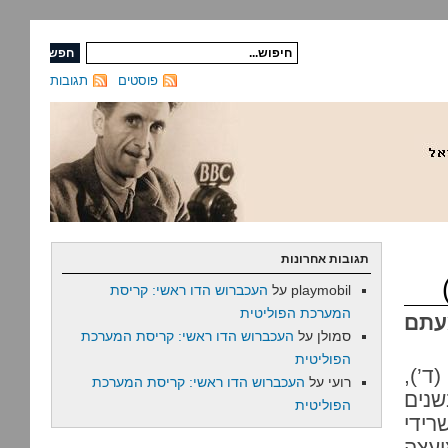
פוסטים
תגובות
תגובות אחרונות
playmobil
על
העכברוש הדו ראשי: קריסת
המערכת הפוליטית
עתם
סמולן
על
העכברוש הדו ראשי: קריסת המערכת
הפוליטית
’),
רועי
על
העכברוש הדו ראשי: קריסת המערכת
שנים
הפוליטית
ידי
ועצה