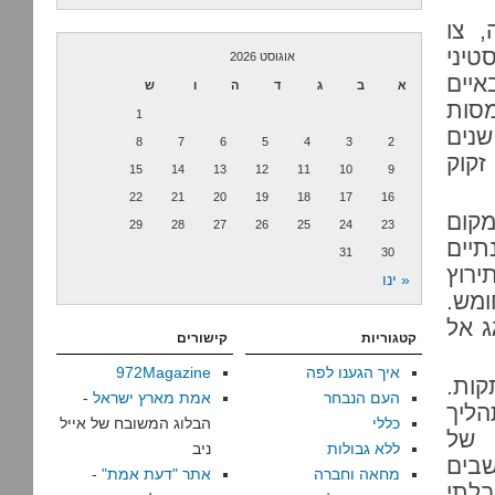
ה, צו
טיני
אוגוסט 2026
איים
א
ב
ג
ד
ה
ו
ש
מסות
1
שנים
8
7
6
5
4
3
2
זקוק
15
14
13
12
11
10
9
22
21
20
19
18
17
16
קום
29
28
27
26
25
24
23
תיים
31
30
ירוץ
« ינו
מש.
ג אל
קטגוריות
קישורים
איך הגענו לפה
972Magazine
נתקות.
העם הנבחר
אמת מארץ ישראל
-
ליך
כללי
הבלוג המשובח של אייל
 של
ללא גבולות
ניב
שבים
מחאה וחברה
אתר "דעת אמת"
-
בלתי