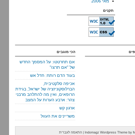
מאי 2006
תקנים
פים
הכי מוגבים
אם תחרטטו: על המסמך החדש
של "אם תרצו"
בעוד הדם רותח: חדל אש
אכיפה סלקטיבית,
הברלוסקוניזציה של ישראל, בגידת
הרופאים, ואין מה להתלהב מרבני
צהר: ארבע הערות על המצב
ארגון קש
משריינים את העוול
M
by
Indomagz Wordpress Theme
|
התאמה לעברית