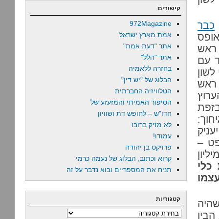
קישורים
כבר
972Magazine
אמת מארץ ישראל
ופס
אתר "דעת אמת"
 ראש
אתר "הלל"
 עם
בחזרה ללאמיה
לשון
הבלוג של "יש דין"
 ראש
הטלוויזיה החברתית
רוץ
הסיפור האמיתי והמזעזע של
בזפת
חדו"ש – לחופש דת ושוויון
חוך:
לא מזיק ברובו
עניק
עמודו!
פט –
פרויקט בן יהודה
ליון
קרוא וכתוב, הבלוג של נעמה כרמי
כלי
תניח את המספריים ובוא נדבר על זה
עצמו
קטגוריות
שהיה
הבין
קטגוריות