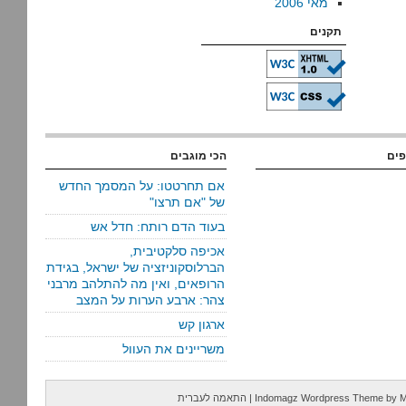
מאי 2006
תקנים
פים
הכי מוגבים
אם תחרטטו: על המסמך החדש
של "אם תרצו"
בעוד הדם רותח: חדל אש
אכיפה סלקטיבית,
הברלוסקוניזציה של ישראל, בגידת
הרופאים, ואין מה להתלהב מרבני
צהר: ארבע הערות על המצב
ארגון קש
משריינים את העוול
M
by
Indomagz Wordpress Theme
|
התאמה לעברית