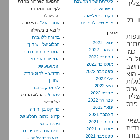
סגירתה של המחשבה
התנועה לשחרור מהדת,
ליח
הישראלית
לקידום הנאורות
פקס ישראליאנה
וההשכלה
:
רק
צבא שיש לו מדינה
אתר "הלל"
- האגודה
ליוצאים בשאלה
ארכיון
פות
בחזרה ללאמיה
ינואר 2023
תנה
הבלוג של "יש דין"
דצמבר 2022
 כמו
הטלוויזיה החברתית
נובמבר 2022
ל ב-
הסיפור האמיתי
אוקטובר 2022
 חשב
והמזעזע של
ספטמבר 2022
 – הוא
חדו"ש – לחופש דת
יולי 2022
גלות
ושוויון
מאי 2022
לא מזיק ברובו
 ש"ס
אפריל 2022
עמודו!
- הבלוג החדש
, כשפרס הצליח
פברואר 2022
של עדיגי
 פרס
ינואר 2022
פרויקט בן יהודה
דצמבר 2021
קרוא וכתוב, הבלוג של
שאין
נובמבר 2021
נעמה כרמי
דית
אוקטובר 2021
תניח את המספריים
בודה
ספטמבר 2021
ובוא נדבר על זה
-