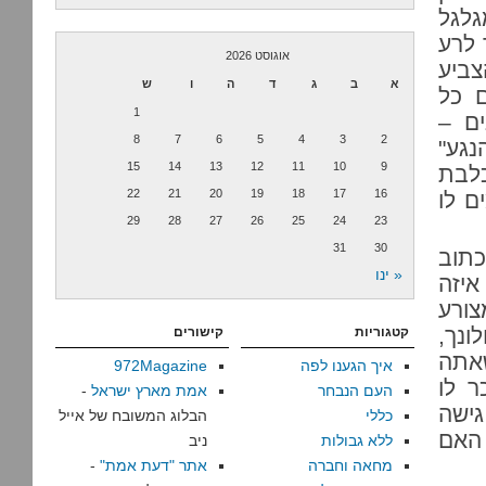
גלגל
 לרע
אוגוסט 2026
צביע
א
ב
ג
ד
ה
ו
ש
ם כל
1
ים –
8
7
6
5
4
3
2
נגע"
15
14
13
12
11
10
9
כלבת
22
21
20
19
18
17
16
ם לו
29
28
27
26
25
24
23
31
30
כתוב
« ינו
איזה
צורע
ונך,
קטגוריות
קישורים
אתה
איך הגענו לפה
972Magazine
ר לו
העם הנבחר
אמת מארץ ישראל
-
ישה
כללי
הבלוג המשובח של אייל
 האם
ללא גבולות
ניב
מחאה וחברה
אתר "דעת אמת"
-