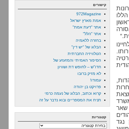
קישורים
נות
972Magazine
הללו
אמת מארץ ישראל
אשון
אתר "דעת אמת"
סורה
אתר "הלל"
ת.”
בחזרה ללאמיה
יינו
הבלוג של "יש דין"
רותו.
הטלוויזיה החברתית
טיה
הסיפור האמיתי והמזעזע של
ודית
חדו"ש – לחופש דת ושוויון
לא מזיק ברובו
דות,
עמודו!
רות
פרויקט בן יהודה
מצאת
קרוא וכתוב, הבלוג של נעמה כרמי
משרד
תניח את המספריים ובוא נדבר על זה
 שאר
ודים
קטגוריות
נגד
קטגוריות
מושג