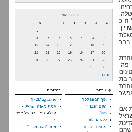
חיה,
שלה.
אוגוסט 2026
ח”כ
א
ב
ג
ד
ה
ו
ש
יון.
1
משלת
8
7
6
5
4
3
2
 בחר
15
14
13
12
11
10
9
22
21
20
19
18
17
16
וחרת
29
28
27
26
25
24
23
 פה;
31
30
ינים
« ינו
רובת
חרת
קטגוריות
קישורים
 כמעט, אפשר
איך הגענו לפה
972Magazine
העם הנבחר
אמת מארץ ישראל
-
ת אם
כללי
הבלוג המשובח של אייל
שראל
ללא גבולות
ניב
דינת
מחאה וחברה
אתר "דעת אמת"
-
 שהם