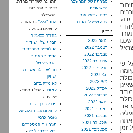
סגירתה של המחשבה
התנועה לשחרור מהדת,
ירות
הישראלית
לקידום הנאורות
תגוררים
פקס ישראליאנה
וההשכלה
דוע
צבא שיש לו מדינה
אתר "הלל"
- האגודה
הודי
ליוצאים בשאלה
ארכיון
ורר
בחזרה ללאמיה
שכנו
ינואר 2023
הבלוג של "יש דין"
שראל
דצמבר 2022
הטלוויזיה החברתית
נובמבר 2022
הסיפור האמיתי
אוקטובר 2022
ל פי
והמזעזע של
ספטמבר 2022
יומה
חדו"ש – לחופש דת
יולי 2022
ושוויון
כולת
מאי 2022
לא מזיק ברובו
אינן
אפריל 2022
עמודו!
- הבלוג החדש
ודד
פברואר 2022
של עדיגי
כולת
ינואר 2022
פרויקט בן יהודה
ע את
דצמבר 2021
קרוא וכתוב, הבלוג של
עליה
נובמבר 2021
נעמה כרמי
 אתה
אוקטובר 2021
תניח את המספריים
 זמן
ספטמבר 2021
ובוא נדבר על זה
-