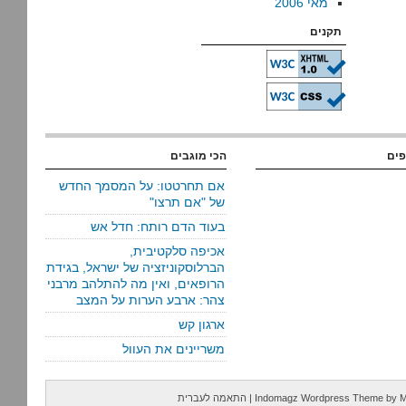
מאי 2006
תקנים
פים
הכי מוגבים
אם תחרטטו: על המסמך החדש
של "אם תרצו"
בעוד הדם רותח: חדל אש
אכיפה סלקטיבית,
הברלוסקוניזציה של ישראל, בגידת
הרופאים, ואין מה להתלהב מרבני
צהר: ארבע הערות על המצב
ארגון קש
משריינים את העוול
M
by
Indomagz Wordpress Theme
|
התאמה לעברית