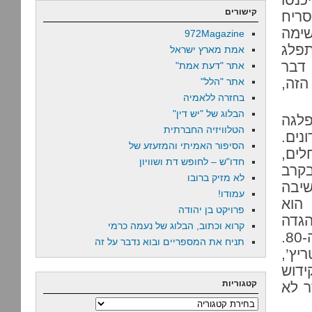
קישורים
ריח
ימה
972Magazine
תפלג
אמת מארץ ישראל
 דבר
אתר "דעת אמת"
זה,
אתר "הלל"
בחזרה ללאמיה
הבלוג של "יש דין"
פלגה
הטלוויזיה החברתית
נים.
הסיפור האמיתי והמזעזע של
בת נחלים,
חדו"ש – לחופש דת ושוויון
בקרב
לא מזיק ברובו
ראש הישיבה
עמודו!
 הוא
פרויקט בן יהודה
הגדה
קרוא וכתוב, הבלוג של נעמה כרמי
המערבית, הוביל אותה לטרור כבר בתחילת שנות ה-80.
תניח את המספריים ובוא נדבר על זה
יץ’,
ידוש
קטגוריות
ר לא
קטגוריות