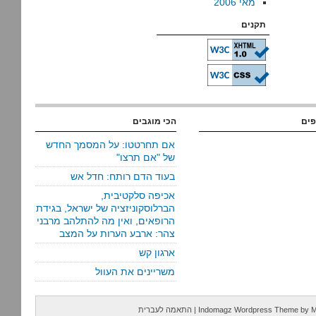
מאי 2006
תקנים
פים
הכי מוגבים
אם תחרטטו: על המסמך החדש
של "אם תרצו"
בעוד הדם רותח: חדל אש
אכיפה סלקטיבית,
הברלוסקוניזציה של ישראל, בגידת
הרופאים, ואין מה להתלהב מרבני
צהר: ארבע הערות על המצב
ארגון קש
משריינים את העוול
M
by
Indomagz Wordpress Theme
|
התאמה לעברית