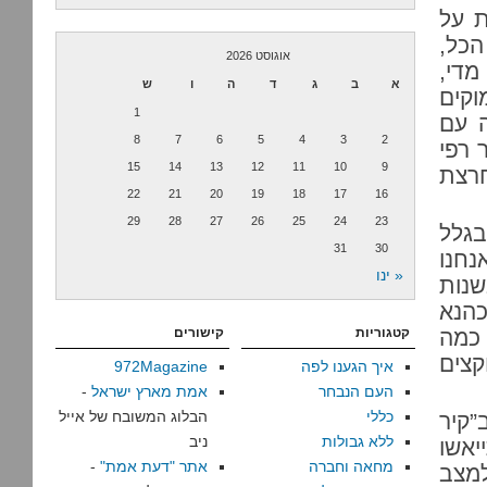
ת על
כל,
אוגוסט 2026
הדומה מדי,
א
ב
ג
ד
ה
ו
ש
מוקים
1
ה עם
8
7
6
5
4
3
2
 רפי
15
14
13
12
11
10
9
רצת
22
21
20
19
18
17
16
29
28
27
26
25
24
23
בגלל
31
30
נחנו
« ינו
שנות
כהנא
 כמה
קטגוריות
קישורים
קצים
איך הגענו לפה
972Magazine
העם הנבחר
אמת מארץ ישראל
-
כללי
הבלוג המשובח של אייל
כוד ב”קיר
ללא גבולות
ניב
יאשו
מחאה וחברה
אתר "דעת אמת"
-
למצב