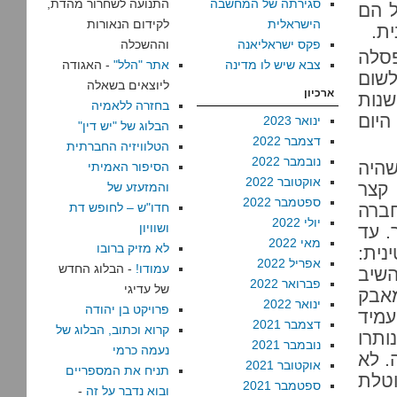
סגירתה של המחשבה
התנועה לשחרור מהדת,
ל הם
הישראלית
לקידום הנאורות
ת.
פקס ישראליאנה
וההשכלה
פסלה
צבא שיש לו מדינה
אתר "הלל"
- האגודה
כו לשום
ליוצאים בשאלה
ארכיון
שנות
בחזרה ללאמיה
, היום
ינואר 2023
הבלוג של "יש דין"
דצמבר 2022
הטלוויזיה החברתית
נובמבר 2022
 שהיה
הסיפור האמיתי
אוקטובר 2022
 קצר
והמזעזע של
ספטמבר 2022
ברה
חדו"ש – לחופש דת
יולי 2022
ושוויון
. עד
מאי 2022
לא מזיק ברובו
נית:
אפריל 2022
עמודו!
- הבלוג החדש
השיב
פברואר 2022
של עדיגי
אבק
ינואר 2022
פרויקט בן יהודה
עמיד
דצמבר 2021
קרוא וכתוב, הבלוג של
ותרו
נובמבר 2021
נעמה כרמי
. לא
אוקטובר 2021
תניח את המספריים
טלת
ספטמבר 2021
ובוא נדבר על זה
-