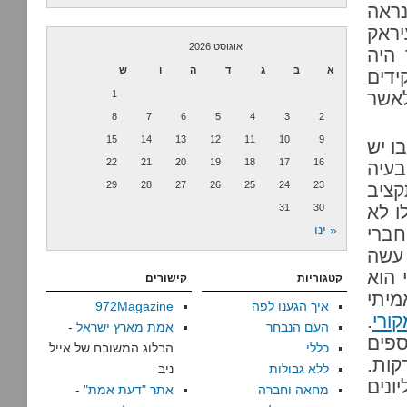
נראה
יראק
אוגוסט 2026
 היה
א
ב
ג
ד
ה
ו
ש
ידים
לאשר
1
8
7
6
5
4
3
2
15
14
13
12
11
10
9
ו יש
22
21
20
19
18
17
16
בעיה
29
28
27
26
25
24
23
קציב
ו לא
30
31
« ינו
חברי
 עשה
 הוא
קטגוריות
קישורים
מיתי
איך הגענו לפה
972Magazine
.
העם הנבחר
אמת מארץ ישראל
-
פים
כללי
הבלוג המשובח של אייל
ש דקות.
ללא גבולות
ניב
ם קצת עודף, אבל 50 מיליונים
מחאה וחברה
אתר "דעת אמת"
-