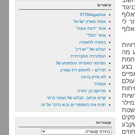
קישורים
יגוד
אלוף
972Magazine
ר לי
אמת מארץ ישראל
אלוף
אתר "דעת אמת"
אתר "הלל"
בחזרה ללאמיה
ויות
הבלוג של "יש דין"
ע מה
הטלוויזיה החברתית
לחמת
הסיפור האמיתי והמזעזע של
בצע
חדו"ש – לחופש דת ושוויון
יים
לא מזיק ברובו
ולם
עמודו!
יתות
פרויקט בן יהודה
שיות
קרוא וכתוב, הבלוג של נעמה כרמי
מילר
תניח את המספריים ובוא נדבר על זה
שנות
פקים
קטגוריות
שקבע
זים
קטגוריות