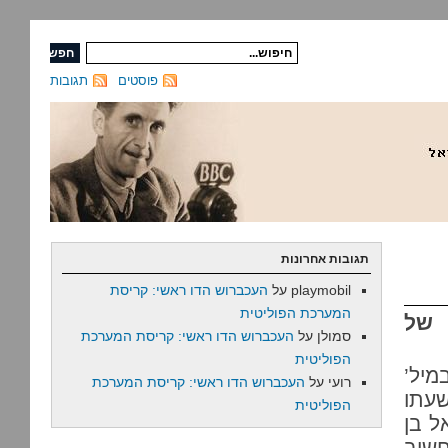
פוסטים
תגובות
תגובות אחרונות
playmobil
על
העכברוש הדו ראשי: קריסת
המערכת הפוליטית
 של
סמולן
על
העכברוש הדו ראשי: קריסת המערכת
הפוליטית
מיל’
רועי
על
העכברוש הדו ראשי: קריסת המערכת
שעתו
הפוליטית
ל בן
חשוב