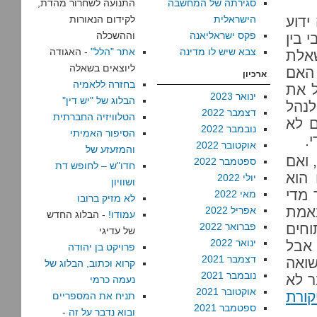
סגירתה של המחשבה
התנועה לשחרור מהדת,
ידוע
הישראלית
לקידום הנאורות
פקס ישראליאנה
וההשכלה
כוח פומבי בין
צבא שיש לו מדינה
אתר "הלל"
- האגודה
שאלת
ליוצאים בשאלה
 האם
ארכיון
בחזרה ללאמיה
ל את
ינואר 2023
הבלוג של "יש דין"
לנהל
דצמבר 2022
הטלוויזיה החברתית
ם לא
נובמבר 2022
הסיפור האמיתי
.
אוקטובר 2022
והמזעזע של
 ואם
ספטמבר 2022
חדו"ש – לחופש דת
 הוא
יולי 2022
ושוויון
 מדי
מאי 2022
לא מזיק ברובו
באמת
אפריל 2022
עמודו!
- הבלוג החדש
וחים
פברואר 2022
של עדיגי
ינואר 2022
 אבל
פרויקט בן יהודה
דצמבר 2021
שואה
קרוא וכתוב, הבלוג של
נובמבר 2021
ר לא
נעמה כרמי
אוקטובר 2021
קורת
תניח את המספריים
ספטמבר 2021
ובוא נדבר על זה
-