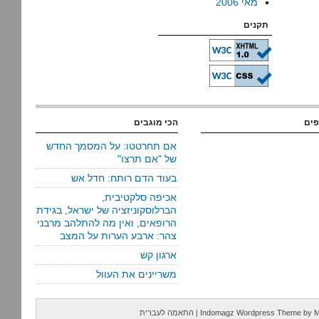
מאי 2006
תקנים
פים
הכי מוגבים
אם תחרטטו: על המסמך החדש
של "אם תרצו"
בעוד הדם רותח: חדל אש
אכיפה סלקטיבית,
הברלוסקוניזציה של ישראל, בגידת
הרופאים, ואין מה להתלהב מרבני
צהר: ארבע הערות על המצב
ארגון קש
משריינים את העוול
M
by
Indomagz Wordpress Theme
|
התאמה לעברית