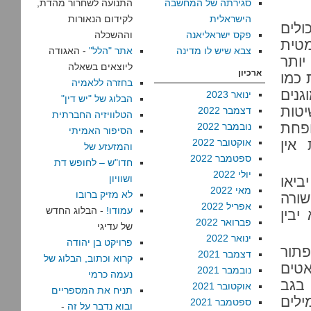
סגירתה של המחשבה
התנועה לשחרור מהדת,
הישראלית
לקידום הנאורות
ולים
פקס ישראליאנה
וההשכלה
טית
צבא שיש לו מדינה
אתר "הלל"
- האגודה
ותר
ליוצאים בשאלה
ארכיון
 כמו
בחזרה ללאמיה
מוגנים
ינואר 2023
הבלוג של "יש דין"
יטות
דצמבר 2022
הטלוויזיה החברתית
פחת
נובמבר 2022
הסיפור האמיתי
אין
אוקטובר 2022
והמזעזע של
ספטמבר 2022
חדו"ש – לחופש דת
יולי 2022
ושוויון
ביאו
מאי 2022
לא מזיק ברובו
שורה
אפריל 2022
עמודו!
- הבלוג החדש
יבין
פברואר 2022
של עדיגי
ינואר 2022
פרויקט בן יהודה
תור
דצמבר 2021
קרוא וכתוב, הבלוג של
אטים
נובמבר 2021
נעמה כרמי
 בגב
אוקטובר 2021
תניח את המספריים
ן לי מילים
ספטמבר 2021
ובוא נדבר על זה
-