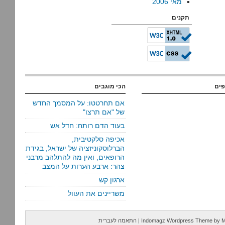
מאי 2006
תקנים
פים
הכי מוגבים
אם תחרטטו: על המסמך החדש
של "אם תרצו"
בעוד הדם רותח: חדל אש
אכיפה סלקטיבית,
הברלוסקוניזציה של ישראל, בגידת
הרופאים, ואין מה להתלהב מרבני
צהר: ארבע הערות על המצב
ארגון קש
משריינים את העוול
M
by
Indomagz Wordpress Theme
|
התאמה לעברית