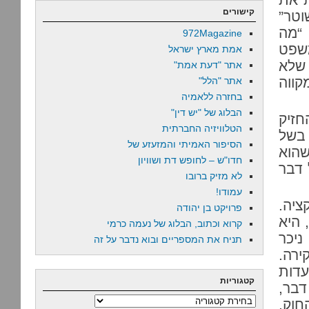
קישורים
וטר”
מה
972Magazine
משפט
אמת מארץ ישראל
 שלא
אתר "דעת אמת"
קווה
אתר "הלל"
בחזרה ללאמיה
הבלוג של "יש דין"
חזיק
הטלוויזיה החברתית
בשל
הסיפור האמיתי והמזעזע של
שהוא
חדו"ש – לחופש דת ושוויון
 דבר
לא מזיק ברובו
עמודו!
ציה.
פרויקט בן יהודה
 היא
קרוא וכתוב, הבלוג של נעמה כרמי
ניכר
תניח את המספריים ובוא נדבר על זה
ירה.
עדות
קטגוריות
דבר,
קטגוריות
חוק,