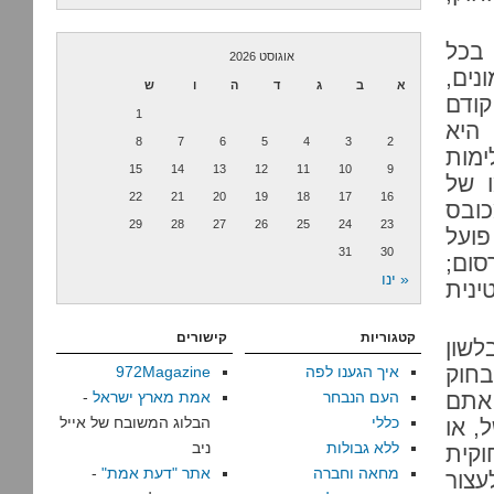
 בכל
אוגוסט 2026
נים,
א
ב
ג
ד
ה
ו
ש
קודם
1
 היא
8
7
6
5
4
3
2
ימות
15
14
13
12
11
10
9
 של
22
21
20
19
18
17
16
כובס
29
28
27
26
25
24
23
פועל
31
30
סום;
« ינו
ינית
קטגוריות
קישורים
לשון
בחוק
איך הגענו לפה
972Magazine
אתם
העם הנבחר
אמת מארץ ישראל
-
כללי
הבלוג המשובח של אייל
, או
ללא גבולות
ניב
קית
מחאה וחברה
אתר "דעת אמת"
-
צור