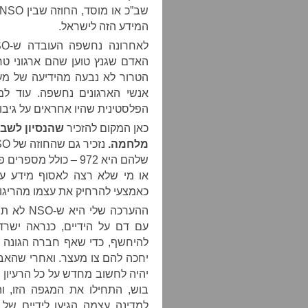
המידע הזה לישראל.
האדם שגנץ טוען שהם ארגוני טר
אנשי הארגונים נחשפה. עוד ל
הפלסטינית שהיו אחראים על גיבו
כאן המקום להזכיר
שהנסיון לשב
מלחמה.
שלהם היא 972 – כולל
כאמצעי להרחיק את עצמו מהריגול
ההערכה ש
עם דם על הידיים, כנראה ישרד
להיחשף, כדי שאף חברה הגונה ל
יחכה להם צו מעצר. ואחרי שהאבק 
יהיה לחשוב מחדש על כל הרעיון 
בוש, התחילו את המגפה הזו, ו
למדינה עצמה הגיעו לידיים של 