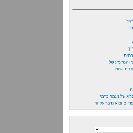
אל
"
ן"
רתית
 והמזעזע של
דת ושוויון
ה
לוג של נעמה כרמי
יים ובוא נדבר על זה