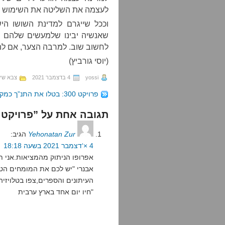
לעצמה את השליטה את השימוש באל
וככל שייגרם למדינת השושו היש
שאנשיה יבינו שלמעשים שלהם יש
לחשוב שוב. למרבה הצער, אם לה
(יוסי גורביץ)
yossi
4 בדצמבר 2021
צבא שיש
פרויקט 300: בטלו את התנ”ך כמקצוע לבגרות
תגובה אחת על ”פרויקט 300: כשהפרות חזרו מהמרעה“
Yehonatan Zur
הגיב:
4 ×‘דצמבר 2021 בשעה 18:18
אפרופו הניתוק מהמציאות.אני ת
אבנרי "יש לכם את המומחים הטו
העיתונים והספרים,צפו בטלויזיה
חיו יום אחד בארץ ערבית"