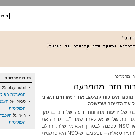
תגובות אחרונות
playmobil
על
ה
המערכת הפולי
מופגן מערכות למעקב אחרי אזרחים ומגיני
סמולן
על
העכב
כל את הדייסה שבישלה
הפוליטית
 של ידיעות אחרונות ידיעה של רונן ברגמן,
רועי
על
העכברו
ונית של ישראל לאחר שארה”ב הגדירה את
הפוליטית
תוכנות הריגול של חברת השושו NSO כסכנה לבטחון הלאומי שלה. ההלם
בישראל – נקודה שמקפידים לא להתייחס אליה – נובע מכך ש-NSO היא פרקטית