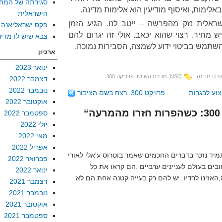
סגירתה של המח
ימות, ואיסוף מודיעין הוא אלימות מדינה.
הישראלית
ראלית נזק מהפרשה – ייטב לנו. הגיע הזמן
פקס ישראליאנה
 מחיר. רצוי שהוא יכאב. אולי זה יגרום להם
צבא שיש לו מדינ
שתמש בביטוי ידוע לשמצה, הסבירות נמוכה.
ארכיון
ינואר 2023
 לו מדינה
NSO
,
מדינת השושו
,
פרוייקט 300
דצמבר 2022
נובמבר 2022
פרויקט 300: רצח בשם הציבור
אוקטובר 2022
ספטמבר 2022
יולי 2022
מאי 2022
אפריל 2022
מיד נזכר בדברים החכמים שאמר בוטרוס ע'אלי לאורי
פברואר 2022
בים בעולם לעניינים ערביים .הם קראו את כל
ינואר 2022
,האזינו לרדיו .יש להם רק בעייה קטנה אחת.הם לא
דצמבר 2021
נובמבר 2021
אוקטובר 2021
ספטמבר 2021