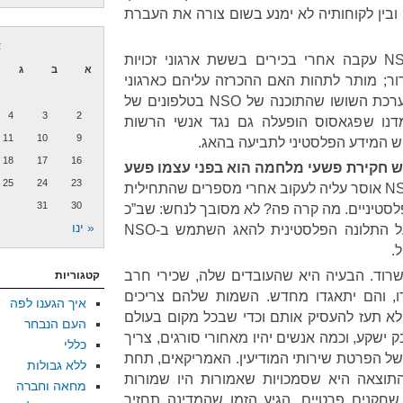
שב”כ או מוסד, החוזה שבין NSO ובין לקוחותיה לא ימנע בשום צורה את העברת
א
לאחרונה נחשפה העובדה ש-NSO עקבה אחרי בכירים בששת ארגוני זכויות
א
ב
ג
ור; מותר לתהות האם ההכרזה עליהם כארגוני
הטרור לא נבעה מהידיעה של מערכת השושו שהתוכנה של NSO בטלפונים של
4
3
2
מדנו שפגאסוס הופעלה גם נגד אנשי הרשות
11
10
9
ש המידע הפלסטיני לתביעה בהאג.
18
17
16
ש חקירת פשעי מלחמה הוא בפני עצמו פשע
25
24
23
נזכיר גם שהחוזה של NSO אוסר עליה לעקוב אחרי מספרים שהתחילית
31
30
 מספרים פלסטיניים. מה קרה פה? לא מסובך לנחש: שב”כ
« ינו
או מי שלא רצה לאסוף מידע על התלונה הפלסטינית להאג השתמש ב-NSO
.
לי היא ש-NSO לא תשרוד. הבעיה היא שהעובדים שלה, שכירי חרב
קטגוריות
ו, והם יתאגדו מחדש. השמות שלהם צריכים
איך הגענו לפה
א תעז להעסיק אותם וכדי שבכל מקום בעולם
העם הנבחר
ישקע, וכמה אנשים יהיו מאחורי סורגים, צריך
כללי
של הפרטת שירותי המודיעין. האמריקאים, תחת
ללא גבולות
התוצאה היא שסמכויות שאמורות היו שמורות
מחאה וחברה
שחקנים פרטיים. הגיע הזמן שהמדינה תחזיר