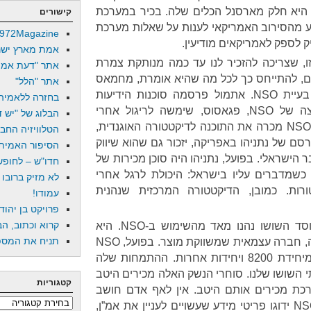
 היא חלק מארסנל הכלים שלה. בכיר במערכת
קישורים
גע מהסירוב האמריקאי לענות על שאלות מערכת
972Magazine
 לספק לאמריקאים מודיעין.
אמת מארץ ישר
, שצריכה להזכיר לנו עד כמה מנותקת צמרת
אתר "דעת אמת
ם, להתייחס כך לכל מה שהיא אומרת, מחמאס
אתר "הלל"
ועד איראן), אנחנו נשארים עם בעיית NSO. אתמול פרסמה סוכנות הידיעות
בחזרה ללאמיה
רויטרס שהתוכנה הידועה לשמצה של NSO, פגאסוס, שימשה לריגול אחרי
הבלוג של "יש די
דיפלומטים אמריקאים באוגנדה. NSO מכרה את התוכנה לדיקטטורה האוגנדית,
הטלוויזיה החב
סם של נתניהו באפריקה, יזכור גם שהוא שיווק
הסיפור האמיתי
הישראלי. בפועל, נתניהו היה סוכן מכירות של
חדו"ש – לחופש 
ר" כשמדברים עליו בישראל: היכולת לרגל אחרי
לא מזיק ברובו
רות. כמובן, הדיקטטורה המרכזית שנהנית
עמודו!
פרויקט בן יהוד
קרוא וכתוב, הב
במשך שנים, משרד הבטחון ומוסד השושו נהנו מאד מהשימוש ב-NSO. היא
תניח את המספר
היתה יופי של סיפור כיסוי. לכאורה, חברה עצמאית שמשווקת מוצר. בפועל, NSO
מורכבת מיוצאי מערכת השושו, מיחידת 8200 ויחידות אחרות. ההתמחות שלה
 השושו שלנו. סוחרי הנשק האלה מכירים היטב
קטגוריות
רכת מכירים אותם היטב. אין לאף אדם חושב
קטגוריות
ספק שאם מערכות הריגול של NSO ידוגו פריטי מידע שעשויים לעניין את אמ”ן,