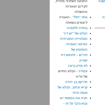
שבה
התנועה לשחרור מהדת,
לקידום הנאורות
וההשכלה
ה
אתר "הלל"
- האגודה
ליוצאים בשאלה
בחזרה ללאמיה
הבלוג של "יש דין"
הטלוויזיה החברתית
הסיפור האמיתי
והמזעזע של
חדו"ש – לחופש דת
ושוויון
לא מזיק ברובו
עמודו!
- הבלוג החדש
של עדיגי
פרויקט בן יהודה
קרוא וכתוב, הבלוג של
נעמה כרמי
תניח את המספריים
ובוא נדבר על זה
-