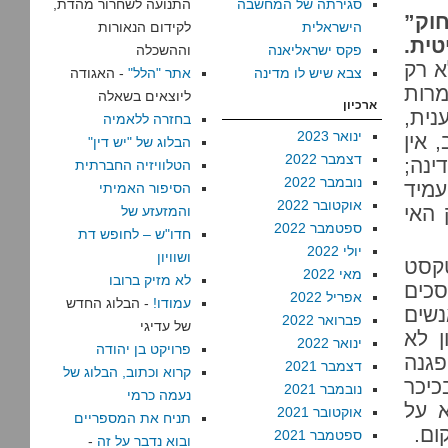
סגירתה של המחשבה
התנועה לשחרור מהדת,
וק”
הישראלית
לקידום הנאורות
ית.
פקס ישראליאנה
וההשכלה
 רק
צבא שיש לו מדינה
אתר "הלל"
- האגודה
רות
ליוצאים בשאלה
ארכיון
ית,
בחזרה ללאמיה
ינואר 2023
 אין
הבלוג של "יש דין"
דצמבר 2022
נה;
הטלוויזיה החברתית
נובמבר 2022
מיד
הסיפור האמיתי
אוקטובר 2022
 האי
והמזעזע של
ספטמבר 2022
חדו"ש – לחופש דת
יולי 2022
ושוויון
טקסט
מאי 2022
לא מזיק ברובו
סכים
אפריל 2022
עמודו!
- הבלוג החדש
נשים
פברואר 2022
של עדיגי
ן לא
ינואר 2022
פרויקט בן יהודה
פגנה
דצמבר 2021
קרוא וכתוב, הבלוג של
כיכר
נובמבר 2021
נעמה כרמי
א על
אוקטובר 2021
תניח את המספריים
ום.
ספטמבר 2021
ובוא נדבר על זה
-