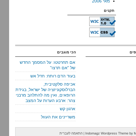
מאי 2006
תקנים
פים
הכי מוגבים
אם תחרטטו: על המסמך החדש
של "אם תרצו"
בעוד הדם רותח: חדל אש
אכיפה סלקטיבית,
הברלוסקוניזציה של ישראל, בגידת
הרופאים, ואין מה להתלהב מרבני
צהר: ארבע הערות על המצב
ארגון קש
משריינים את העוול
M
by
Indomagz Wordpress Theme
|
התאמה לעברית