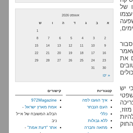
 של
ב (סעיף 16) שהוא עצמו
אוגוסט 2026
שפעה
א
ב
ג
ד
ה
ו
ש
מים,
1
8
7
6
5
4
3
2
סבור
15
14
13
12
11
10
9
שאמר
22
21
20
19
18
17
16
ם את
29
28
27
26
25
24
23
ובים
31
30
לים
« ינו
סעיף 23 מדגיש כי יש
קטגוריות
קישורים
פטי
איך הגענו לפה
972Magazine
ריכה
העם הנבחר
אמת מארץ ישראל
-
וז,
כללי
הבלוג המשובח של אייל
יות
ללא גבולות
ניב
החוק
מחאה וחברה
אתר "דעת אמת"
-