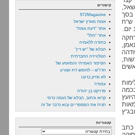
קישורים
שאל,
 בסך
972Magazine
1,000 ש”ח, כמו גם 5,000 ש”ח בערבות עצמית ו-5,000 ש”ח
אמת מארץ ישראל
אתר "דעת אמת"
אתר "הלל"
רחקה
בחזרה ללאמיה
דכם הנאמן,
הבלוג של "יש דין"
זדהה
הטלוויזיה החברתית
שות,
הסיפור האמיתי והמזעזע של
שים
חדו"ש – לחופש דת ושוויון
לא מזיק ברובו
ימות
עמודו!
כמה
פרויקט בן יהודה
יועץ
קרוא וכתוב, הבלוג של נעמה כרמי
מאות
תניח את המספריים ובוא נדבר על זה
בג”ץ
קטגוריות
 כתב
קטגוריות
יין (סעיף 17) שהפסיקה