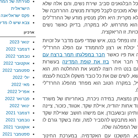
סגירתה של המח
ל הבלגאנים סביב שירת נשים, והם אלה שלא
הישראלית
 שלא מוכנים לקבל פקודות מנשים. ההרחבה של
פקס ישראליאנה
לא מקרית: היא חלק מנסיון מודע של החרד”לים
צבא שיש לו מדינ
 הוא מתרחש, לא במקרה, בדיוק כאשר נשים
יות. זו הריאקציה.
ארכיון
 זהו נפתלי בנט, איש שמדי פעם מדבר על זכויות
ינואר 2023
כולת או רצון להתמודד עם הפלג החרד”לי
דצמבר 2022
 את פיו כאשר
חבר במפלגתו תמך ברצח עם
נובמבר 2022
ר חבר אחר
בזז את קופת המדינה
בעשרות
אוקטובר 2022
 אם בנט היה רוצה למנוע את ההחלטה הזו, הוא
ספטמבר 2022
שא, לשים שם את כל כובד משקלו ולבנות לעצמו
יולי 2022
יל, במקרה הטוב הוא מפחד מהפלג החרד”לי
מאי 2022
.
אפריל 2022
רתן נמצאת, במידה ניכרת, באחריותו של משרד
פברואר 2022
חות יהודיה, איילת שקד. אטווד, כזכור, ציינה
ינואר 2022
תיהן ובשעבודן. אם מישהו חושב שאיילת שקד
דצמבר 2021
הוא מתבקש להסביר למה, ומה בשקד גורם לו
נובמבר 2021
 של המפלגה שלה.
אוקטובר 2021
ספטמבר 2021
. המשכנו עם האקדמיה. במערכת החינוך