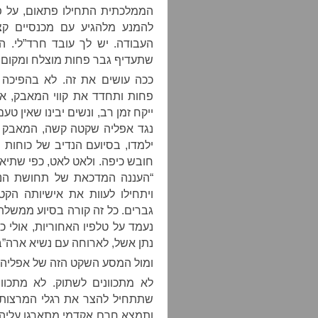
הממלכתית התחילו פתאום, על פי
להמנע מלהגיע עם מכנסיים קצ
העבודה. יש לך עובד חרד”לי. ה
שתעדיף גבר פחות מוצלח ומקום 
ככה עושים את זה. לא בהפיכה
פחות ותחדד את קווי המאבק, א
ייקח זמן רב, ונשים יבינו שאין 
נגד אפליה שקטה קשה, המאבק נ
ילמדו, בסיועם הנדיב של כוחות
חובש כיפה. ולאט לאט, כפי שתיאר
“העננה המדכאת של תחושת הנח
ויתחילו לעוות את אישיותה הקט
גברים. כל זה קורה בסיוע ממשלת
נעמד על טלפיו האחוריות, אולי כ
נתן אשל, לארוחה עם נשיא ארה”ב
ומול המסע השקט הזה של אפליה שי
לא מתכוונים לשתוק. לא מתכוונ
שתתחיל להצר את רגלי המרצות
ותמצא חרם אקדמי מתארגן עליה.