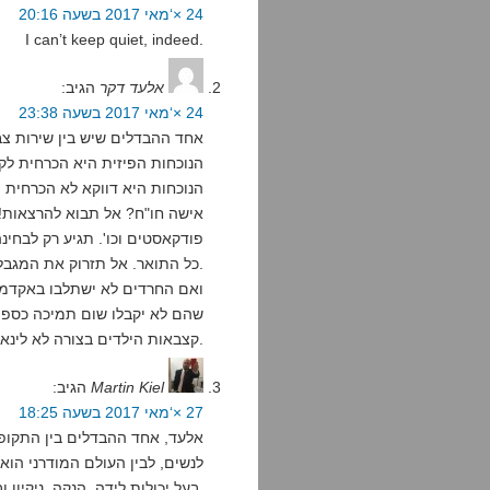
24 ×‘מאי 2017 בשעה 20:16
I can’t keep quiet, indeed.
אלעד דקר
הגיב:
24 ×‘מאי 2017 בשעה 23:38
אחד ההבדלים שיש בין שירות צב
הנוכחות הפיזית היא הכרחית לק
הנוכחות היא דווקא לא הכרחית (מ
אישה חו"ח? אל תבוא להרצאות! 
פודקאסטים וכו'. תגיע רק לבחינ
כל התואר. אל תזרוק את המגבלות שהטלת על עצמך על אחרים.
ואם החרדים לא ישתלבו באקדמי
שהם לא יקבלו שום תמיכה כספי
קצבאות הילדים בצורה לא לינארית מהילד הרביעי אם אני זוכר נכון.
Martin Kiel
הגיב:
27 ×‘מאי 2017 בשעה 18:25
אלעד, אחד ההבדלים בין התקופה
לנשים, לבין העולם המודרני הוא 
בעל יכולות לידה, הנקה, ניקיון ובישול. דבר שהיום אנחנו יודעים שאיננו לגיטימי.