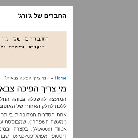
החברים של ג'ורג'
Home
» » מי צריך הפיכה צבאית?
מי צריך הפיכה צבא
המועצה להשכלה גבוהה החליטה
ללכת לחלק האחורי של האוטוב
(”מעשה השפחה”), שמבוססת על
אטווד (Atwood). ב
דיסטופי, אפוקליפטי-כמעט, שבו