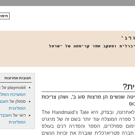
תגובות אחרונות
ית?
playmobil
על
ה
המערכת הפולי
 שנשים הן מרצות סוג ב’, ושהן צריכות
סמולן
על
העכב
וס
הפוליטית
אחת הסדרות המדוברות ביותר לאחרונה, ובצדק, היא The Handmaid’s Tale
רועי
על
העכברו
 ספרה המוצלח עוד יותר בשם זה של מרגרט
הפוליטית
קצרה ובמינימום ספוילרים, הספר והסדרה דנים בעולפ
 חברה פטריארכלית שוברת את זכויות הנשים