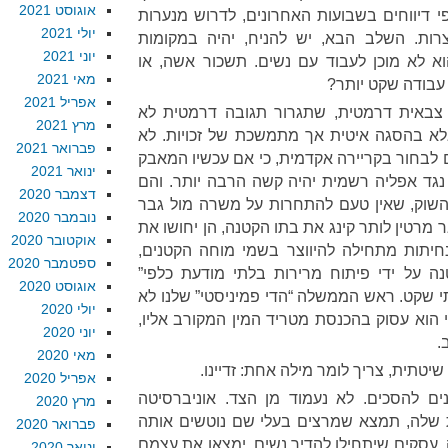
אוגוסט 2021
 דיווחים בשבועות האחרונים, לדרוש מנערות
יולי 2021
רות. השלב הבא, יש להניח, יהיה במקומות
יוני 2021
וא לא מוכן לעבוד עם נשים. תשכור אשה, או
מאי 2021
עבודה שקט יותר?
אפריל 2021
 צבאית דרמטית, שתגרור תגובה דרמטית לא
מרץ 2021
לא בהסגה איטית אך מתמשכת של זכויות. לא
פברואר 2021
טעם לבחור בקריירה אקדמית, כי אם עכשיו המאבק
ינואר 2021
גד אפליה רשמית יהיה קשה הרבה יותר. והם
דצמבר 2020
 השוק, שאין טעם להתחרות על משרה מול גבר
נובמבר 2020
 מרטין לותר קינג את בתו הקטנה, הן יחושו את
אוקטובר 2020
יתות מתחילה להיווצר בשמי מוחה הקטנים,
ספטמבר 2020
נה על ידי פיתוח מרירות בלתי מודעת כלפי”
אוגוסט 2020
י שקט. ראש הממשלה “הדי פמיניסטי” שלנו לא
יולי 2020
י הוא עסוק בהכנסת מטריד המין המקורב אליו,
יוני 2020
.
מאי 2020
טתית, צריך לומר מילה אחת: זדיינו.
אפריל 2020
ים להסכים. לא נעמוד מן הצד. אוניברסיטה
מרץ 2020
 שלה, תמצא שמרצים בעלי שם נוטשים אותה
פברואר 2020
 עסקים שיתחילו להדיר נשים, ימצאו את עצמם
ינואר 2020