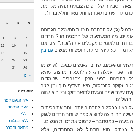
וצאה הסבירה של הפיכה צבאית תהיה מלחמת
אכן מתרחשת ברקע המרוחק מאד והלא ברור).
א
א
ב
ג
מול (ג’) על הרחבת תוכנית ההשכלה הגבוהה
ומיים. מה המשמעות של התכנית הזו? חרדים
4
3
2
ם דתיים לאומיים מקבלים את ה"זכות" הזו, ואם
11
10
9
קדמיה, כעת יהיו כיתות חופשיות מנשים
גם בין
18
17
16
25
24
23
שמי ומשעמם, שרוב האנשים כמעט לא ישימו
31
30
 ויגעה ועמלה והגיעה לתפקיד מרצה, שהיא
« ינו
ל להרצות בפני חלק מהגברים שלומדים
יטה זקוקה להכנסות, היא תעדיף תוך זמן קצר
קטגוריות
עת עשר שנים והגעת לתואר דוקטור? הוא שווה
הרגליים.
איך הגענו לפה
העם הנבחר
 על האוניברסיטה להרחיב יותר ויותר את הכיתות
כללי
לה הרי רוצה להוציא כמה שיותר חרדים לשוק
ללא גבולות
ה בעיה – כמסתבר – לרמוס את זכויות הנשים.
מחאה וחברה
ל בצה”ל. הוא התחיל לא מהחרדים, אלא