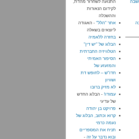
שבה
התנועה לשחרור מהדת,
לקידום הנאורות
וההשכלה
ה
אתר "הלל"
- האגודה
ליוצאים בשאלה
בחזרה ללאמיה
הבלוג של "יש דין"
הטלוויזיה החברתית
הסיפור האמיתי
והמזעזע של
חדו"ש – לחופש דת
ושוויון
לא מזיק ברובו
עמודו!
- הבלוג החדש
של עדיגי
פרויקט בן יהודה
קרוא וכתוב, הבלוג של
נעמה כרמי
תניח את המספריים
ובוא נדבר על זה
-