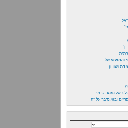
אל
"
ן"
רתית
 והמזעזע של
דת ושוויון
ה
לוג של נעמה כרמי
יים ובוא נדבר על זה