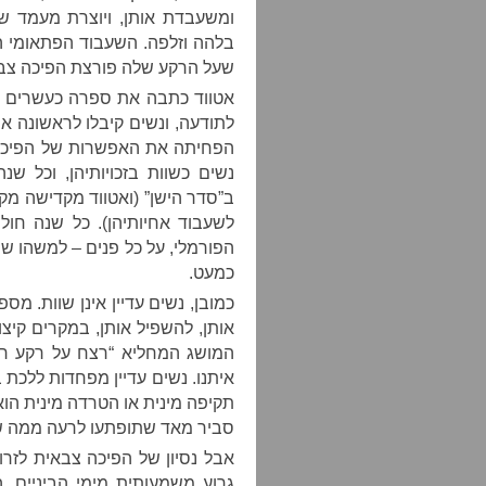
ומשעבדת אותן, ויוצרת מעמד 
בלהה וזלפה. השעבוד הפתאומי ה
שעל הרקע שלה פורצת הפיכה צבא
אטווד כתבה את ספרה כעשרים ש
לתודעה, ונשים קיבלו לראשונה א
הפחיתה את האפשרות של הפיכה 
נשים כשוות בזכויותיהן, וכל ש
ב”סדר הישן” (ואטווד מקדישה מ
לשעבוד אחיותיהן). כל שנה חול
הפורמלי, על כל פנים – למשהו 
כמעט.
כמובן, נשים עדיין אינן שוות. מ
אותן, להשפיל אותן, במקרים קיצו
המושג המחליא “רצח על רקע רומ
איתנו. נשים עדיין מפחדות ללכת 
תקיפה מינית או הטרדה מינית הוא
סביר מאד שתופתעו לרעה ממה 
אבל נסיון של הפיכה צבאית לזרו
גרוע משמעותית מימי הביניים, 