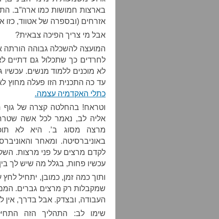
בארצות חמושות כמו ארה”ב. הת
אזרחים (ובספרה של אטווד, כזו 
אבל מי צריך הפיכה צבאית?
המועצה להשכלה גבוהה הורתה את
לחרדים כך שתכלול גם דתיים לא
לא מוכנים ללמוד מנשים. עכשיו ג
עד כה התכנית הזו פעלה מחוץ לא
כתלי האקדמיה עצמה.
וטראח! בהחלטה קצרה של גוף ר
אליה לב, נאמר לכל אשה שטרחה
מרצה מסוג ב’. היא לא תוכ
באוניברסיטה. ומאחר והאוניברס
לקדם מרצים על פני מרצות. השק
עכשיו פחות, בגלל מה שיש לך בין 
ותוך כמה זמן, כמובן, יתחיל לחץ
שמקבלות רק מרצים גברים. הממש
העבודה, ובצדק. אבל בדרך, אין ל
שימו לב: התהליך הזה התחי