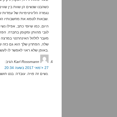
כשהבנו שנשים הן שוות בין שווי
נגמרה הליגיטימיות של עמדות שה
שבאות לטמא את מחשבותיו הטהורות של הגבר.
היום, כמו שיוסי כתב, אפילו נש
לגבי מהותן ומקומן בחברה. הפת
מעבר לזלזול האינהרנטי במרצה
שלה, הפתרון שלך הוא גם כזה 
באופן שלא ראוי לאפשר לו לעשות.
Karl Rossmann
הגיב:
27 ×‘מאי 2017 בשעה 20:34
נשים זה פויה. עובדה: בנט חושב ככה.