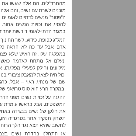
מהחרד”לים. הם אלה שעשו את כ
מוכנים לשרת עם נשים, והם אלה
ה”פטור” מנשים לדתיים לאומיים 
להסיג את זכויות הנשים אחור.
במגזר הדתי-לאומי דורשות יותר זכו
המל”ג כפופה, כידוע, לשר החינוך.
אדם אבל עד כה לא הראה כל י
במפלגה שלו. זה האיש שלא פצה
ונעלם אל מתחת לאדמה כאש
מיליונים וחילק לפעילי מפלגתו.
יכול היה לצאת למאבק ציבורי בנו
שם של מנהיג ראוי – אבל, כרג
ובמקרה הרע הוא סוס טרויאני שלו
ההגנה על זכויות נשים מפני הד
המשפטים. אבל בראשו עומדת עוד א
את חלקן של נשים בבגידה באחיו
תשחק תפקיד אחר בטרגדיה הזו, 
לחשוב שהיא תצא נגד הלך הרוח
אז התחלנו בהדרת נשים בצבא