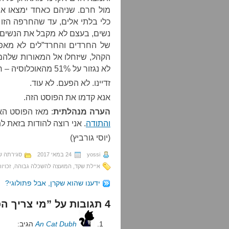
מול חרם. שניהם כאחד ימצאו את
כלי בלתי אלים, עד שהחרפה הזו
נשים, בעצם לא מקבל את הנשים כ
של החרדים והחרד”לים לא מאפ
הקהל, שיזחלו אל המאורות שלהם 
לא נגזור על 51% מהאוכלוסיה – רוב, אגב – מצב של נחיתות.
זדיינו. לא הפעם. לא עוד.
אנא קדמו את הפוסט הזה.
הערה מנהלתית
: מאז הפוסט ה
והתודה
. אני רוצה להודות בזאת ל
(יוסי גורביץ)
yossi
24 במאי 2017
סגירתה ש
איילת שקד
,
המועצה להשכלה גבוהה
,
זכויו
ידענו שהוא שקרן, אבל פתולוגי?
4 תגובות על ”מי צריך הפיכה צבאית?“
An Cat Dubh
הגיב: