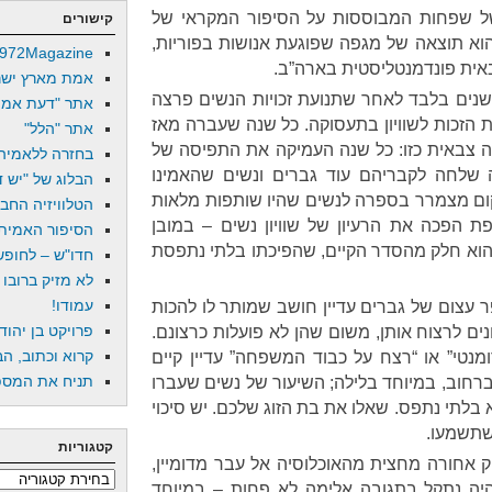
של שפחות המבוססות על הסיפור המקראי של
קישורים
וא תוצאה של מגפה שפוגעת אנושות בפוריות,
972Magazine
ית פונדמנטליסטית בארה”ב.
אמת מארץ ישר
נים בלבד לאחר שתנועת זכויות הנשים פרצה
אתר "דעת אמת
ת הזכות לשוויון בתעסוקה. כל שנה שעברה מאז
אתר "הלל"
צבאית כזו: כל שנה העמיקה את התפיסה של
בחזרה ללאמיה
נה שלחה לקבריהם עוד גברים ונשים שהאמינו
הבלוג של "יש די
קום מצמרר בספרה לנשים שהיו שותפות מלאות
הטלוויזיה החב
פת הפכה את הרעיון של שוויון נשים – במובן
הסיפור האמיתי
שהוא חלק מהסדר הקיים, שהפיכתו בלתי נתפסת
חדו"ש – לחופש 
לא מזיק ברובו
עמודו!
ספר עצום של גברים עדיין חושב שמותר לו להכות
פרויקט בן יהוד
נים לרצוח אותן, משום שהן לא פועלות כרצונם.
קרוא וכתוב, הב
נטי” או “רצח על כבוד המשפחה” עדיין קיים
תניח את המספר
ברחוב, במיוחד בלילה; השיעור של נשים שעברו
 בלתי נתפס. שאלו את בת הזוג שלכם. יש סיכוי
שתשמעו.
קטגוריות
ק אחורה מחצית מהאוכלוסיה אל עבר מדומיין,
קטגוריות
היה נתקל בתגובה אלימה לא פחות – במיוחד